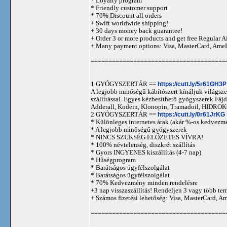
* Loyalty program
* Friendly customer support
* 70% Discount all orders
+ Swift worldwide shipping!
+ 30 days money back guarantee!
+ Order 3 or more products and get free Regular A
+ Many payment options: Visa, MasterCard, Ame
======================================
1 GYÓGYSZERTÁR ==
https://cutt.ly/5r61GH3P
A legjobb minőségű kábítószert kínáljuk világszer
szállítással. Egyes kézbesíthető gyógyszerek 
Adderall, Kodein, Klonopin, Tramadoil, HID
2 GYÓGYSZERTÁR ==
https://cutt.ly/0r61JrKG
* Különleges internetes árak (akár %-os kedvezmé
* A legjobb minőségű gyógyszerek
* NINCS SZÜKSÉG ELŐZETES VÍVRA!
* 100% névtelenség, diszkrét szállítás
* Gyors INGYENES kiszállítás (4-7 nap)
* Hűségprogram
* Barátságos ügyfélszolgálat
* Barátságos ügyfélszolgálat
* 70% Kedvezmény minden rendelésre
+3 nap visszaszállítás! Rendeljen 3 vagy több term
+ Számos fizetési lehetőség: Visa, MasterCard, 
======================================