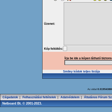
Üzenet:
Kép feltöltés:
Írja be ide a képen látható bizton
Smiley kódok teljes listája
Az oldal
0.01954388
Cégadatok
|
Felhasználási feltételek
|
Adatvédelem
|
Általános Fórum Sz
Netboard Bt. © 2001-2023.