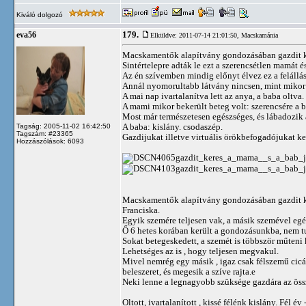
Kiváló dolgozó
179.
eva56
Elküldve: 2011-07-14 21:01:50,
Macskamánia
Macskamentők alapítvány gondozásában gazdit ke
Sintértelepre adták le ezt a szerencsétlen mamát é
Az én szívemben mindig előnyt élvez ez a felállá
Annál nyomorultabb látvány nincsen, mint mikor a
A mai nap ivartalanítva lett az anya, a baba oltva.
A mami mikor bekerült beteg volt: szerencsére a 
Most már természetesen egészséges, és lábadozik 
A baba: kislány. csodaszép.
Tagság: 2005-11-02 16:42:50
Tagszám: #23365
Gazdijukat illetve virtuális örökbefogadójukat ke
Hozzászólások: 6093
Macskamentők alapítvány gondozásában gazdit ke
Franciska.
Egyik szemére teljesen vak, a másik szemével egé
Ő 6 hetes korában került a gondozásunkba, nem tu
Sokat betegeskedett, a szemét is többször műteni 
Lehetséges az is , hogy teljesen megvakul.
Mivel nemrég egy másik , igaz csak félszemű cicá
beleszeret, és megesik a szíve rajta.e
Neki lenne a legnagyobb szüksége gazdára az öss
Oltott, ivartalanított , kissé félénk kislány. Fél év