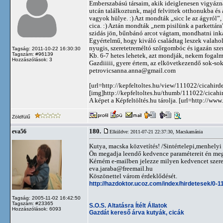
Emberszabású társaim, akik ideiglenesen vigyázna
utcán találkoztunk, majd felvittek otthonukba és
vagyok hülye. :) Azt mondták „sicc le az ágyról”,
cica. :) Aztán mondták „nem pisilünk a parkettár
szidás jön, bűnbánó arcot vágtam, mondhatni inká
Egyértelmű, hogy kiváló családtag leszek vala
nyugis, szeretetreméltó szőrgombóc és igazán szer
Tagság: 2011-10-22 16:30:30
Tagszám: #96139
Kb. 6-7 hetes lehetek, azt mondják, nekem fogalm
Hozzászólások: 3
Gazdiiiii, gyere értem, az elkövetkezendő sok-so
petrovicsanna.anna@gmail.com
[url=http://kepfeltoltes.hu/view/111022/cicahi
[img]http://kepfeltoltes.hu/thumb/111022/cicah
A képet a Képfeltöltés.hu tárolja. [url=http://www
Zöldfülű
180.
eva56
Elküldve: 2011-07-21 22:37:30,
Macskamánia
Kutya, macska közvetítés! /Sintértelepi,menhelyi
Ön megadja leendő kedvence paramétereit én megt
Kérném e-mailben jelezze milyen kedvencet szere
eva.jaraba@freemail.hu
Köszönettel várom érdeklődését.
http://hazdoktor.ucoz.com/index/hirdetesek/0-1
Tagság: 2005-11-02 16:42:50
Tagszám: #23365
S.O.S. Altatásra Ítélt Állatok
Hozzászólások: 6093
Gazdát kereső árva kutyák, cicák