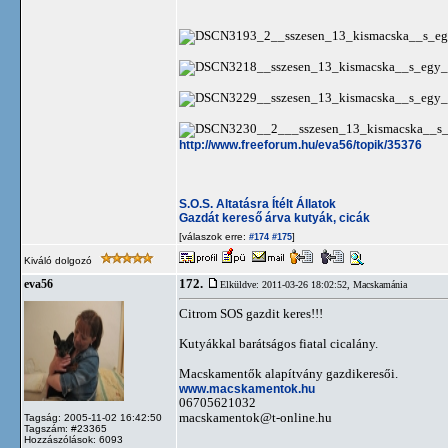
http://www.freeforum.hu/eva56/topik/35376
S.O.S. Altatásra Ítélt Állatok
Gazdát kereső árva kutyák, cicák
[válaszok erre:
]
#174
#175
Kiváló dolgozó
172.
eva56
Elküldve: 2011-03-26 18:02:52,
Macskamánia
Citrom SOS gazdit keres!!!
Kutyákkal barátságos fiatal cicalány.
Macskamentők alapítvány gazdikeresői.
www.macskamentok.hu
06705621032
macskamentok@t-online.hu
Tagság: 2005-11-02 16:42:50
Tagszám: #23365
Hozzászólások: 6093