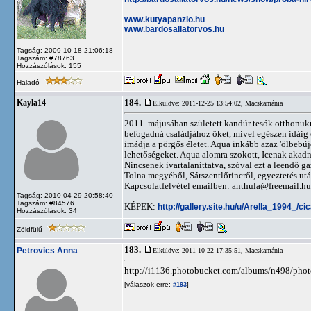
www.kutyapanzio.hu
www.bardosallatorvos.hu
Tagság: 2009-10-18 21:06:18
Tagszám: #78763
Hozzászólások: 155
Haladó
184.
Kayla14
Elküldve: 2011-12-25 13:54:02,
Macskamánia
2011. májusában született kandúr tesók otthonukr
befogadná családjához őket, mivel egészen idáig
imádja a pörgős életet. Aqua inkább azaz 'ölbebú
lehetőségeket. Aqua alomra szokott, Icenak akadn
Nincsenek ivartalaníttatva, szóval ezt a leendő ga
Tolna megyéből, Sárszentlőrincről, egyeztetés ut
Kapcsolatfelvétel emailben:
anthula@freemail.hu
Tagság: 2010-04-29 20:58:40
Tagszám: #84576
KÉPEK:
http://gallery.site.hu/u/Arella_1994_/ci
Hozzászólások: 34
Zöldfülű
183.
Petrovics Anna
Elküldve: 2011-10-22 17:35:51,
Macskamánia
http://i1136.photobucket.com/albums/n498/phot
[válaszok erre:
]
#193