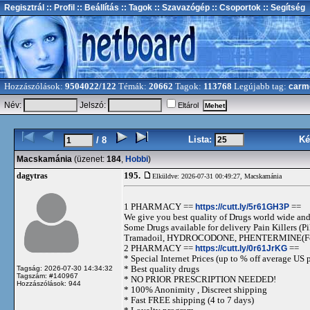
Regisztrál
:: Profil
:: Beállítás
:: Tagok
:: Szavazógép
:: Csoportok
:: Segítség
Hozzászólások:
9504022/122
Témák:
20662
Tagok:
113768
Legújabb tag:
carm
Név:
Jelszó:
Eltárol
Lista:
Ké
/ 8
Macskamánia
(üzenet:
184
,
Hobbi
)
195.
dagytras
Elküldve: 2026-07-31 00:49:27,
Macskamánia
1 PHARMACY ==
https://cutt.ly/5r61GH3P
==
We give you best quality of Drugs world wide and h
Some Drugs available for delivery Pain Killers
Tramadoil, HYDROCODONE, PHENTERMINE(For 
2 PHARMACY ==
https://cutt.ly/0r61JrKG
==
* Special Internet Prices (up to % off average US p
* Best quality drugs
Tagság: 2026-07-30 14:34:32
Tagszám: #140967
* NO PRIOR PRESCRIPTION NEEDED!
Hozzászólások: 944
* 100% Anonimity , Discreet shipping
* Fast FREE shipping (4 to 7 days)