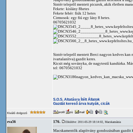
Sintér telepről mentett picurok, akik életben mar
Fekete: kislány 8hetes
Fekete fehér: fiúk 12 hetes
Cirmosok: egy fiú egy lány 8 hetes.
06705621032
Sintér telepről mentett Berci nagyon kedves kan 
ivartalanítva) gazdit keres.
Kicsit még soványka, de nagytestű kandúrka. Más
tel: 06705621032
S.O.S. Altatásra Ítélt Állatok
Gazdát kereső árva kutyák, cicák
Kiváló dolgozó
176.
eva56
Elküldve: 2011-05-29 18:14:02,
Macskamánia
Macskamentők alapítvány gondozásában gazdit keres