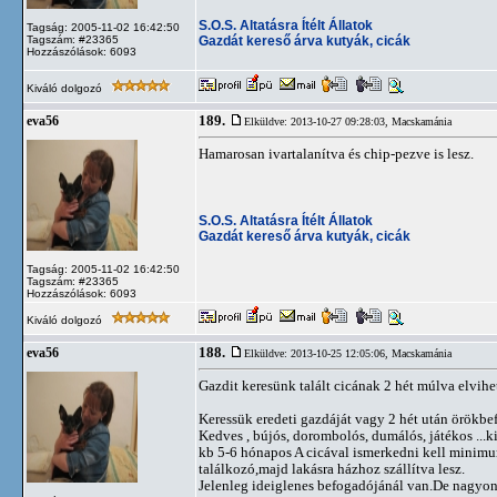
S.O.S. Altatásra Ítélt Állatok
Tagság: 2005-11-02 16:42:50
Gazdát kereső árva kutyák, cicák
Tagszám: #23365
Hozzászólások: 6093
Kiváló dolgozó
189.
eva56
Elküldve: 2013-10-27 09:28:03,
Macskamánia
Hamarosan ivartalanítva és chip-pezve is lesz.
S.O.S. Altatásra Ítélt Állatok
Gazdát kereső árva kutyák, cicák
Tagság: 2005-11-02 16:42:50
Tagszám: #23365
Hozzászólások: 6093
Kiváló dolgozó
188.
eva56
Elküldve: 2013-10-25 12:05:06,
Macskamánia
Gazdit keresünk talált cicának 2 hét múlva elvihe
Keressük eredeti gazdáját vagy 2 hét után örökbefo
Kedves , bújós, dorombolós, dumálós, játékos ...k
kb 5-6 hónapos A cicával ismerkedni kell minimu
találkozó,majd lakásra házhoz szállítva lesz.
Jelenleg ideiglenes befogadójánál van.De nagyon