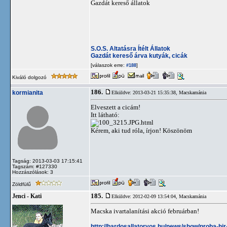
Gazdát kereső állatok
S.O.S. Altatásra Ítélt Állatok
Gazdát kereső árva kutyák, cicák
[válaszok erre:
]
#188
Kiváló dolgozó
186.
kormianita
Elküldve: 2013-03-21 15:35:38,
Macskamánia
Elveszett a cicám!
Itt látható:
.html
Kérem, aki tud róla, írjon! Köszönöm
Tagság: 2013-03-03 17:15:41
Tagszám: #127330
Hozzászólások: 3
Zöldfülű
185.
Jenci - Kati
Elküldve: 2012-02-09 13:54:04,
Macskamánia
Macska ivartalanítási akció februárban!
http://bardosallatorvos.hu/news/show/proba-hir