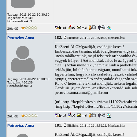
Tagság: 2011-10-22 16:30:30
Tagszám: #96139
Hozzászólások: 3
Zöldfülű
182.
Petrovics Anna
Elküldve: 2011-10-22 17:21:57,
Macskamánia
KisZseni ÁLOMgazdiját, családját keresi!
Emberszabású társaim, akik ideiglenesen vigyázna
utcán találkoztunk, majd felvittek otthonukba és
vagyok hülye. :) Azt mondták „sicc le az ágyról”,
cica. :) Aztán mondták „nem pisilünk a parkettár
szidás jön, bűnbánó arcot vágtam, mondhatni inká
Egyértelmű, hogy kiváló családtag leszek vala
nyugis, szeretetreméltó szőrgombóc és igazán szer
Tagság: 2011-10-22 16:30:30
Tagszám: #96139
Kb. 6-7 hetes lehetek, azt mondják, nekem fogalm
Hozzászólások: 3
Gazdiiiii, gyere értem, az elkövetkezendő sok-so
petrovicsanna.anna@gmail.com
[url=http://kepfeltoltes.hu/view/111022/cicahi
[img]http://kepfeltoltes.hu/thumb/111022/cicah
Zöldfülű
181.
Petrovics Anna
Elküldve: 2011-10-22 16:52:22,
Macskamánia
KisZseni ÁLOMgazdiját, családját keresi!