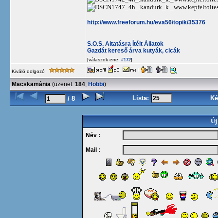
http://www.freeforum.hu/eva56/topik/35376
S.O.S. Altatásra Ítélt Állatok
Gazdát kereső árva kutyák, cicák
[válaszok erre:
]
#172
Kiváló dolgozó
Macskamánia
(üzenet:
184
,
Hobbi
)
Lista:
Ké
/ 8
Új
Név :
Mail :