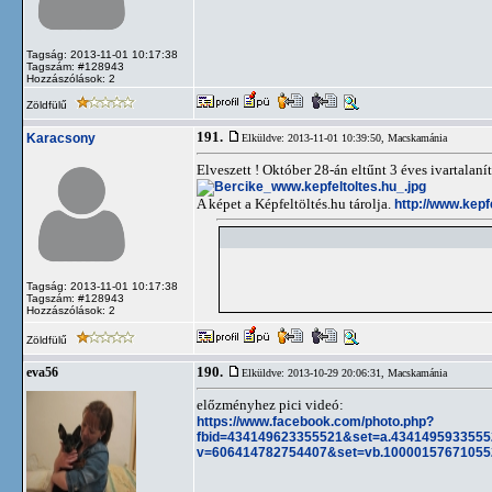
Tagság: 2013-11-01 10:17:38
Tagszám: #128943
Hozzászólások: 2
Zöldfülű
191.
Karacsony
Elküldve: 2013-11-01 10:39:50,
Macskamánia
Elveszett ! Október 28-án eltűnt 3 éves ivartalaní
A képet a Képfeltöltés.hu tárolja.
http://www.kepf
Tagság: 2013-11-01 10:17:38
Tagszám: #128943
Hozzászólások: 2
Zöldfülű
190.
eva56
Elküldve: 2013-10-29 20:06:31,
Macskamánia
előzményhez pici videó:
https://www.facebook.com/photo.php?
fbid=434149623355521&set=a.4341495933555
v=606414782754407&set=vb.10000157671055