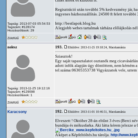
címet kérek és küldöm is.
Regisztráció után további 5% kedvezmény jár, ha 
ingyenes házhozszállítás. 24500 ft felett további
http://bestlapok.blog.hu
Tagság: 2013-07-03 05:54:53
Tagszám: #128174
A legjobb webes tartalmak tárháza előlájkolás né
Hozzászólások: 29
Zöldfülű
193.
nolesz
Elküldve: 2013-11-25 19:18:24,
Macskamánia
Sziasztok!
Egy saját tapasztalatot osztanék meg cicavásárlás
adott infók alapján úgy döntöttem, nem kérném a c
tel.száma:06305353738 Vigyázzatok vele, sztem
Tagság: 2013-11-25 19:12:16
Tagszám: #129098
Hozzászólások: 1
Zöldfülű
192.
Karacsony
Elküldve: 2013-11-01 10:46:51,
Macskamánia
Elveszett ! Október 28-án eltűnt 3 éves (Berci né
bundája és mókusfarka. Aki látta kérem jelezze 
A képet a Képfeltöltés.hu tárolja.
http://www.kepf