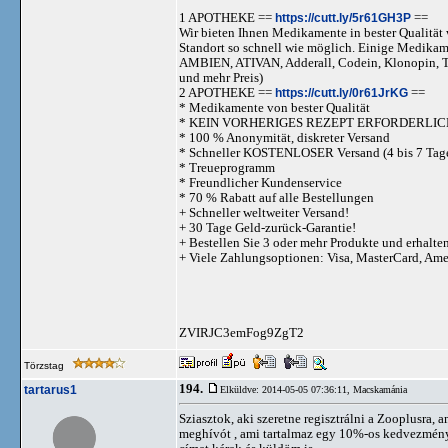
1 APOTHEKE ==
https://cutt.ly/5r61GH3P
==
Wir bieten Ihnen Medikamente in bester Qualität w
Standort so schnell wie möglich. Einige Medika
AMBIEN, ATIVAN, Adderall, Codein, Klonopi
und mehr Preis)
2 APOTHEKE ==
https://cutt.ly/0r61JrKG
==
* Medikamente von bester Qualität
* KEIN VORHERIGES REZEPT ERFORDERLIC
* 100 % Anonymität, diskreter Versand
* Schneller KOSTENLOSER Versand (4 bis 7 Tag
* Treueprogramm
* Freundlicher Kundenservice
* 70 % Rabatt auf alle Bestellungen
+ Schneller weltweiter Versand!
+ 30 Tage Geld-zurück-Garantie!
+ Bestellen Sie 3 oder mehr Produkte und erhalte
+ Viele Zahlungsoptionen: Visa, MasterCard, Am
ZVIRJC3emFog9ZgT2
Törzstag
194.
tartarus1
Elküldve: 2014-05-05 07:36:11,
Macskamánia
Sziasztok, aki szeretne regisztrálni a Zooplusra,
meghívót , ami tartalmaz egy 10%-os kedvezménye