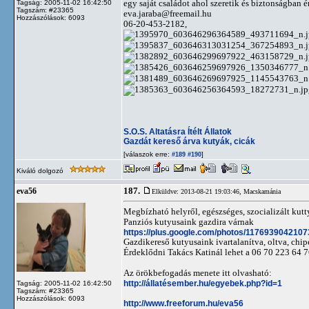
egy saját családot ahol szeretik és biztonságban é
Tagság: 2005-11-02 16:42:50
Tagszám: #23365
eva.jaraba@freemail.hu
Hozzászólások: 6093
06-20-453-2182,
S.O.S. Altatásra Ítélt Állatok
Gazdát kereső árva kutyák, cicák
[válaszok erre:
]
#189
#190
Kiváló dolgozó
187.
eva56
Elküldve: 2013-08-21 19:03:46,
Macskamánia
Megbízható helyről, egészséges, szocializált kut
Panziós kutyusaink gazdira várnak
https://plus.google.com/photos/1176939042
Gazdikereső kutyusaink ivartalanítva, oltva, chip
Érdeklődni Takács Katinál lehet a 06 70 223 64 
Az örökbefogadás menete itt olvasható:
http://állatésember.hu/egyebek.php?id=1
Tagság: 2005-11-02 16:42:50
Tagszám: #23365
Hozzászólások: 6093
http://www.freeforum.hu/eva56