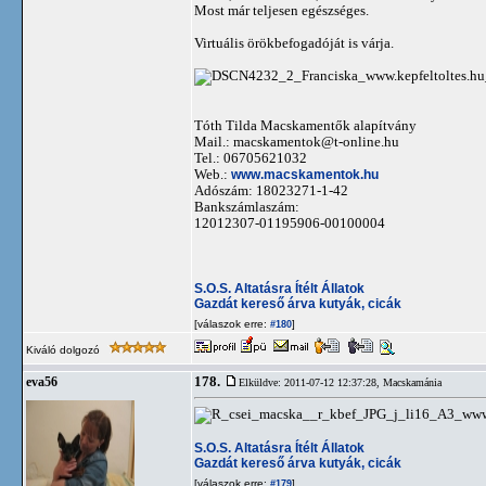
Most már teljesen egészséges.
Virtuális örökbefogadóját is várja.
Tóth Tilda Macskamentők alapítvány
Mail.:
macskamentok@t-online.hu
Tel.: 06705621032
Web.:
www.macskamentok.hu
Adószám: 18023271-1-42
Bankszámlaszám:
12012307-01195906-00100004
S.O.S. Altatásra Ítélt Állatok
Gazdát kereső árva kutyák, cicák
[válaszok erre:
]
#180
Kiváló dolgozó
178.
eva56
Elküldve: 2011-07-12 12:37:28,
Macskamánia
S.O.S. Altatásra Ítélt Állatok
Gazdát kereső árva kutyák, cicák
[válaszok erre:
]
#179