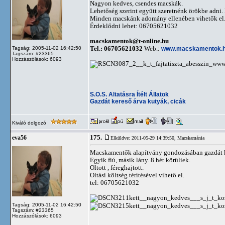
Nagyon kedves, csendes macskák.
Lehetőség szerint együtt szeretnénk örökbe adni
Minden macskánk adomány ellenében vihetők el
Érdeklődni lehet: 06705621032
macskamentok@t-online.hu
Tel.: 06705621032
Web.:
www.macskamentok.
Tagság: 2005-11-02 16:42:50
Tagszám: #23365
Hozzászólások: 6093
S.O.S. Altatásra Ítélt Állatok
Gazdát kereső árva kutyák, cicák
Kiváló dolgozó
175.
eva56
Elküldve: 2011-05-29 14:39:50,
Macskamánia
Macskamentők alapítvány gondozásában gazdát kere
Egyik fiú, másik lány. 8 hét körüliek.
Oltott , féreghajtott.
Oltási költség térítésével vihető el.
tel: 06705621032
Tagság: 2005-11-02 16:42:50
Tagszám: #23365
Hozzászólások: 6093