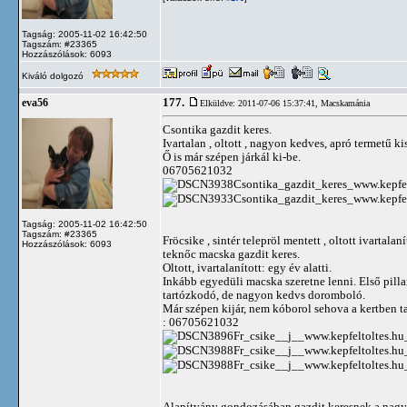
Tagság: 2005-11-02 16:42:50
Tagszám: #23365
Hozzászólások: 6093
Kiváló dolgozó
177.
eva56
Elküldve: 2011-07-06 15:37:41,
Macskamánia
Csontika gazdit keres.
Ivartalan , oltott , nagyon kedves, apró termetű k
Ő is már szépen járkál ki-be.
06705621032
Tagság: 2005-11-02 16:42:50
Tagszám: #23365
Fröcsike , sintér telepröl mentett , oltott ivartalan
Hozzászólások: 6093
teknőc macska gazdit keres.
Oltott, ivartalanított: egy év alatti.
Inkább egyedüli macska szeretne lenni. Első pill
tartózkodó, de nagyon kedvs doromboló.
Már szépen kijár, nem kóborol sehova a kertben t
: 06705621032
Alapítvány gondozásában gazdit keresnek a nagy 