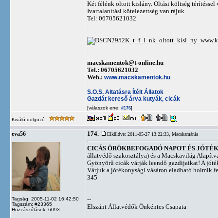
Két félénk oltott kislány. Oltási költség térítéssel 
Ivartalanítási kötelezettség van rájuk.
Tel: 06705621032
macskamentok@t-online.hu
Tel.: 06705621032
Web.:
www.macskamentok.hu
S.O.S. Altatásra Ítélt Állatok
Gazdát kereső árva kutyák, cicák
[válaszok erre:
]
#176
Kiváló dolgozó
174.
eva56
Elküldve: 2011-05-27 13:22:33,
Macskamánia
CICÁS ÖRÖKBEFOGADÓ NAPOT ÉS JÓTÉKONYS
állatvédő szakosztálya) és a Macskavilág Alapítv
Gyönyörű cicák várják leendő gazdijaikat! A jóték
Várjuk a jótékonysági vásáron eladható holmik fel
345
--
Tagság: 2005-11-02 16:42:50
Tagszám: #23365
Elszánt Állatvédők Önkéntes Csapata
Hozzászólások: 6093