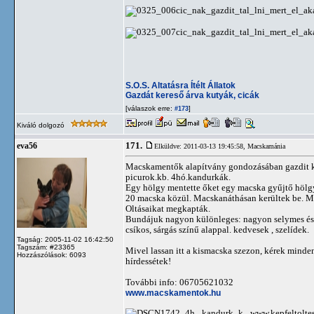
S.O.S. Altatásra Ítélt Állatok
Gazdát kereső árva kutyák, cicák
[válaszok erre:
]
#173
Kiváló dolgozó
171.
eva56
Elküldve: 2011-03-13 19:45:58,
Macskamánia
Macskamentők alapítvány gondozásában gazdit k
picurok.kb. 4hó.kandurkák.
Egy hölgy mentette őket egy macska gyűjtő hölgy
20 macska közül. Macskanáthásan kerültek be. M
Oltásaikat megkapták.
Bundájuk nagyon különleges: nagyon selymes és
csíkos, sárgás színű alappal. kedvesek , szelídek.
Tagság: 2005-11-02 16:42:50
Tagszám: #23365
Mivel lassan itt a kismacska szezon, kérek minde
Hozzászólások: 6093
hírdessétek!
További info: 06705621032
www.macskamentok.hu