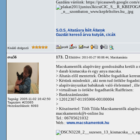
Gazdára váróink: https://picasaweb.google.co
S.O.S. Altatásra Ítélt Állatok
Gazdát kereső árva kutyák, cicák
Kiváló dolgozó
173.
eva56
Elküldve: 2011-05-27 00:08:44,
Macskamánia
Macskamentők alapítvány gondozásába került a 
> darab kismacska és egy anya macska.
> Altatás elől mentettek. Örökbe fogadókat keres
> Kérünk mindenkit , aki nem tud örökbe fogadn
> alapítványunkat babáknak való élelemmel , ille
> virtuálisan is örökbe fogadhatók:Raiffeisen:
> Bankszámlaszám:
> 12012307-01195906-00100004
Tagság: 2005-11-02 16:42:50
Tagszám: #23365
>
Hozzászólások: 6093
> Köszönettel: Tóth Tilda Macskamentők alapít
macskamentok@t-online.hu
Tel.: 06705621032
Web.:
www.macskamentok.hu