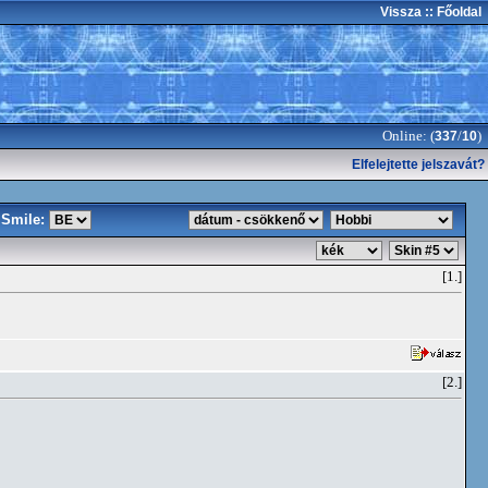
Vissza
:: Főoldal
Online: (
/
)
337
10
Elfelejtette jelszavát?
Smile:
[1.]
[2.]