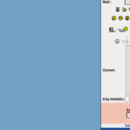
Mail :
Üzenet:
Kép feltöltés:
Ír
Smi