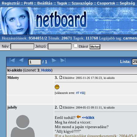
Regisztrál
:: Profil
:: Beállítás
:: Tagok
:: Szavazógép
:: Csoportok
:: Segítség
Hozzászólások:
9504051/2
Témák:
20671
Tagok:
113768
Legújabb tag:
carmen
Név:
Jelszó:
Eltárol
Lista:
/ 1
ki-aikido
(üzenet:
3
,
Hobbi
)
3.
Mdotty
Elküldve: 2005-11-26 17:36:23,
ki-aikido
[válaszok erre:
]
#7
#11
2.
juhély
Elküldve: 2004-05-15 09:11:11,
ki-aikido
Erről tudtál?
<<klikk
Meg ha érted a viccet:
Mit mond a japán viperavadász?
"Állj kígyó!!!!!"
[Ezt a hozzászólást újraszerkesztették: 2004-05-