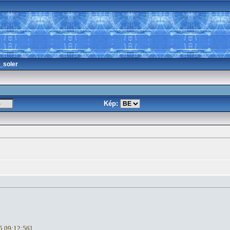
_soler
Kép:
15 09:12:56]