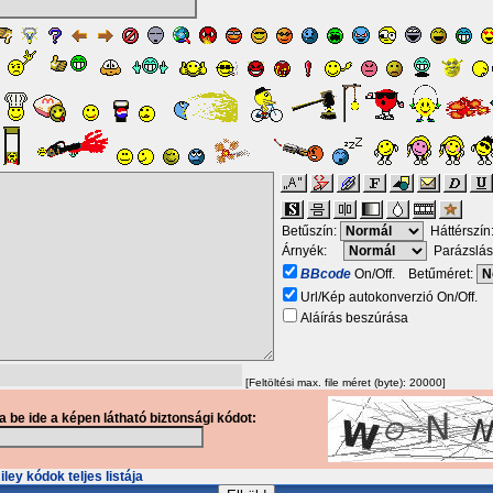
Betűszín:
Háttérszín
Árnyék:
Parázslás
BBcode
On/Off. Betűméret:
Url/Kép autokonverzió On/Off.
Aláírás beszúrása
[Feltöltési max. file méret (byte): 20000]
ja be ide a képen látható biztonsági kódot:
ley kódok teljes listája