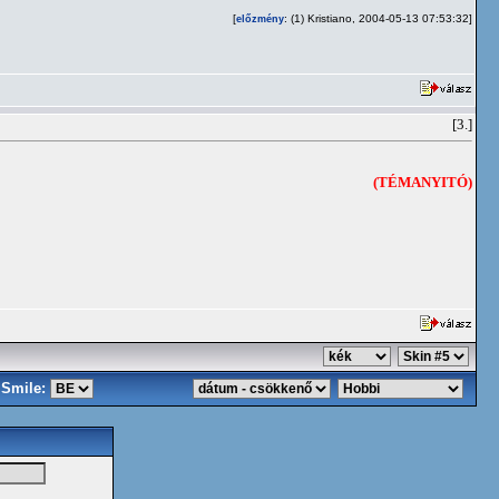
[
: (1) Kristiano, 2004-05-13 07:53:32]
előzmény
[3.]
(TÉMANYITÓ)
Smile: