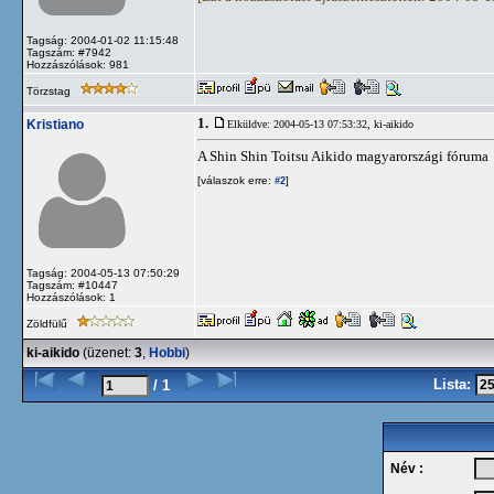
Tagság: 2004-01-02 11:15:48
Tagszám: #7942
Hozzászólások: 981
Törzstag
1.
Kristiano
Elküldve: 2004-05-13 07:53:32,
ki-aikido
A Shin Shin Toitsu Aikido magyarországi fóruma
[válaszok erre:
]
#2
Tagság: 2004-05-13 07:50:29
Tagszám: #10447
Hozzászólások: 1
Zöldfülű
ki-aikido
(üzenet:
3
,
Hobbi
)
Lista:
/ 1
Név :