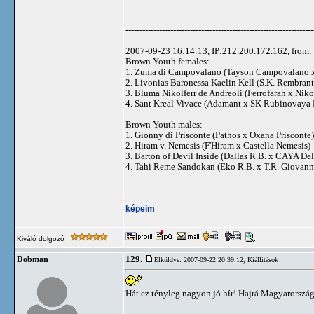
-------------------------------------------------------------------
2007-09-23 16:14:13, IP:212.200.172.162, from: 
Brown Youth females:
1. Zuma di Campovalano (Tayson Campovalano x
2. Livonias Baronessa Kaelin Kell (S.K. Rembrant 
3. Bluma Nikolferr de Andreoli (Ferrofarah x Niko
4. Sant Kreal Vivace (Adamant x SK Rubinovaya 
Brown Youth males:
1. Gionny di Prisconte (Pathos x Oxana Prisconte)
2. Hiram v. Nemesis (F'Hiram x Castella Nemesis)
3. Barton of Devil Inside (Dallas R.B. x CAYA De
4. Tahi Reme Sandokan (Eko R.B. x T.R. Giovann
képeim
Kiváló dolgozó
129.
Dobman
Elküldve: 2007-09-22 20:39:12,
Kiállítások
Hát ez tényleg nagyon jó hír! Hajrá Magyarorszá