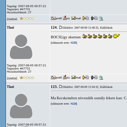
Tagság: 2007-08-05 09:57:21
Tagszám: #47731
Hozzászólások: 27
Zöldfülű
124.
Tlazi
Elküldve: 2007-09-09 13:48:35,
Kiállítások
BOCSI,így akartam:
[válaszok erre:
]
#125
Tagság: 2007-08-05 09:57:21
Tagszám: #47731
Hozzászólások: 27
Zöldfülű
123.
Tlazi
Elküldve: 2007-09-09 13:44:32,
Kiállítások
Ma Kecskeméten növendék osztály fekete kan
[válaszok erre:
]
#124
Tagság: 2007-08-05 09:57:21