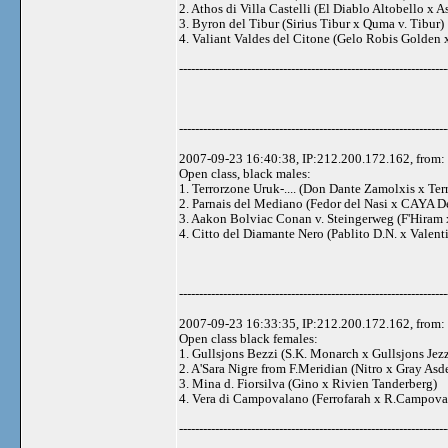
2. Athos di Villa Castelli (El Diablo Altobello x As
3. Byron del Tibur (Sirius Tibur x Quma v. Tibur)
4. Valiant Valdes del Citone (Gelo Robis Golden 
-------------------------------------------------------------------
-------------------------------------------------------------------
2007-09-23 16:40:38, IP:212.200.172.162, from: 
Open class, black males:
1. Terrorzone Uruk-.... (Don Dante Zamolxis x Ter
2. Parnais del Mediano (Fedor del Nasi x CAYA D
3. Aakon Bolviac Conan v. Steingerweg (F'Hiram x
4. Citto del Diamante Nero (Pablito D.N. x Valen
-------------------------------------------------------------------
2007-09-23 16:33:35, IP:212.200.172.162, from: 
Open class black females:
1. Gullsjons Bezzi (S.K. Monarch x Gullsjons Jez
2. A'Sara Nigre from F.Meridian (Nitro x Gray As
3. Mina d. Fiorsilva (Gino x Rivien Tanderberg)
4. Vera di Campovalano (Ferrofarah x R.Campova
-------------------------------------------------------------------