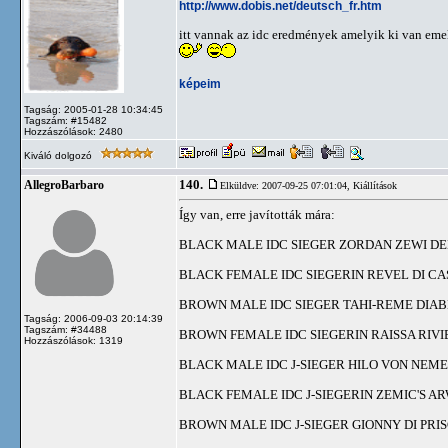
http://www.dobis.net/deutsch_fr.htm
itt vannak az idc eredmények amelyik ki van emel
képeim
Tagság: 2005-01-28 10:34:45
Tagszám: #15482
Hozzászólások: 2480
Kiváló dolgozó
140.
AllegroBarbaro
Elküldve: 2007-09-25 07:01:04,
Kiállítások
Így van, erre javították mára:
BLACK MALE IDC SIEGER ZORDAN ZEWI DE
BLACK FEMALE IDC SIEGERIN REVEL DI CA
BROWN MALE IDC SIEGER TAHI-REME DIA
Tagság: 2006-09-03 20:14:39
Tagszám: #34488
BROWN FEMALE IDC SIEGERIN RAISSA RIVI
Hozzászólások: 1319
BLACK MALE IDC J-SIEGER HILO VON NEME
BLACK FEMALE IDC J-SIEGERIN ZEMIC'S A
BROWN MALE IDC J-SIEGER GIONNY DI PRI