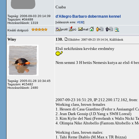
Csaba
d'Allegro Barbaro dobermann kennel
Tagság: 2006-09-03 20:14:39
Tagszám: #34488
[válaszok erre:
]
#132
Hozzászólások: 1319
Kiváló dolgozó
130.
Winy
Elküldve: 2007-09-23 19:14:54,
Kiállítások
Első nekifutásra kevéske eredmény
Nem semmi 3 H betüs Nemesis kutya az első 4 ben
Tagság: 2005-01-28 10:34:45
Tagszám: #15482
Hozzászólások: 2480
2007-09-23 16:51:29, IP:212.200.172.162, from: 
Working class, brown females
1. Hessen di Casa Giardino (Fedor x Assiaangel C
2. Jean Dark Gossip (J.D.Yang x SWH Loreal)
3. Kim Kylie del Nasi (Ferrofarah x Walis Nicki T
4. Olimpia Nike Altobello (Fantom Altobello x
Working class, brown males:
1. Tahi Reme Diablo (M.Max x TR Ibizza)