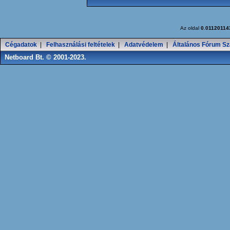
Az oldal
0.01120114
Cégadatok
|
Felhasználási feltételek
|
Adatvédelem
|
Általános Fórum Sz
Netboard Bt. © 2001-2023.