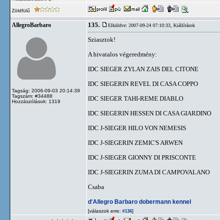
Zöldfülű
135.
AllegroBarbaro
Elküldve: 2007-09-24 07:10:33,
Kiállítások
Sziasztok!
A hivatalos végeredmény:
IDC SIEGER ZYLAN ZAIS DEL CITONE
IDC SIEGERIN REVEL DI CASA COPPO
Tagság: 2006-09-03 20:14:39
Tagszám: #34488
IDC SIEGER TAHI-REME DIABLO
Hozzászólások: 1319
IDC SIEGERIN HESSEN DI CASA GIARDINO
IDC J-SIEGER HILO VON NEMESIS
IDC J-SIEGERIN ZEMIC'S ARWEN
IDC J-SIEGER GIONNY DI PRISCONTE
IDC J-SIEGERIN ZUMA DI CAMPOVALANO
Csaba
d'Allegro Barbaro dobermann kennel
[válaszok erre:
]
#136