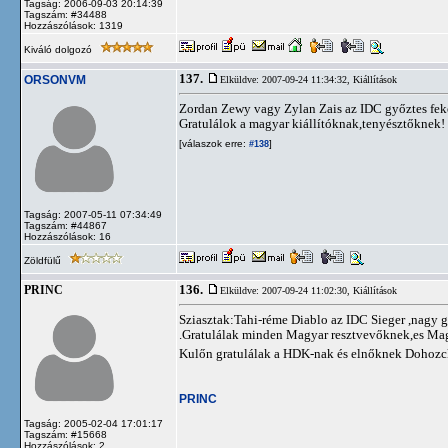
Tagság: 2006-09-03 20:14:39
Tagszám: #34488
Hozzászólások: 1319
Kiváló dolgozó
137.
ORSONVM
Elküldve: 2007-09-24 11:34:32,
Kiállítások
Zordan Zewy vagy Zylan Zais az IDC győztes fek
Gratulálok a magyar kiállítóknak,tenyésztőknek!
[válaszok erre:
]
#138
Tagság: 2007-05-11 07:34:49
Tagszám: #44867
Hozzászólások: 16
Zöldfülű
136.
PRINC
Elküldve: 2007-09-24 11:02:30,
Kiállítások
Sziasztak:Tahi-réme Diablo az IDC Sieger ,nagy g
.Gratulálak minden Magyar resztvevőknek,es Magy
Kulőn gratulálak a HDK-nak és elnőknek Dohozc
PRINC
Tagság: 2005-02-04 17:01:17
Tagszám: #15668
Hozzászólások: 2