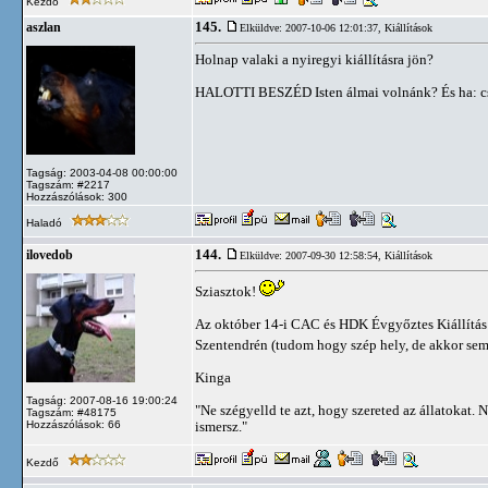
Kezdő
145.
aszlan
Elküldve: 2007-10-06 12:01:37,
Kiállítások
Holnap valaki a nyiregyi kiállításra jön?
HALOTTI BESZÉD Isten álmai volnánk? És ha: cso
Tagság: 2003-04-08 00:00:00
Tagszám: #2217
Hozzászólások: 300
Haladó
144.
ilovedob
Elküldve: 2007-09-30 12:58:54,
Kiállítások
Sziasztok!
Az október 14-i CAC és HDK Évgyőztes Kiállítás
Szentendrén (tudom hogy szép hely, de akkor sem
Kinga
Tagság: 2007-08-16 19:00:24
"Ne szégyelld te azt, hogy szereted az állatokat.
Tagszám: #48175
Hozzászólások: 66
ismersz."
Kezdő