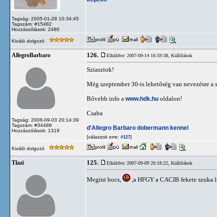
Tagság: 2005-01-28 10:34:45
Tagszám: #15482
Hozzászólások: 2480
Kiváló dolgozó
126.
AllegroBarbaro
Elküldve: 2007-09-14 16:59:38,
Kiállítások
Sziasztok!
Még szeptember 30-is lehetőség van nevezésre a sz
Bővebb info a
www.hdk.hu
oldalon!
Csaba
Tagság: 2006-09-03 20:14:39
Tagszám: #34488
d'Allegro Barbaro dobermann kennel
Hozzászólások: 1319
[válaszok erre:
]
#127
Kiváló dolgozó
125.
Tlazi
Elküldve: 2007-09-09 20:18:22,
Kiállítások
Megint bocs,
,a HFGY a CACIB fekete szuka le