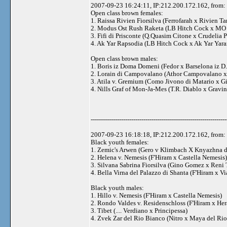
2007-09-23 16:24:11, IP:212.200.172.162, from: 
Open class brown females:
1. Raissa Rivien Fiorsilva (Ferrofarah x Rivien T
2. Modus Ost Rush Raketa (LB Hitch Cock x MO 
3. Fifi di Prisconte (Q.Quasim Citone x Crudelia P
4. Ak Yar Rapsodia (LB Hitch Cock x Ak Yar Yar
Open class brown males:
1. Boris iz Doma Domeni (Fedor x Barselona iz D.
2. Lorain di Campovalano (Athor Campovalano x 
3. Atila v. Gremium (Como Jivono di Matario x G
4. Nills Graf of Mon-Ja-Mes (T.R. Diablo x Gravi
-------------------------------------------------------------------
2007-09-23 16:18:18, IP:212.200.172.162, from: 
Black youth females:
1. Zemic's Arwen (Gero v Klimbach X Knyazhna 
2. Helena v. Nemesis (F'Hiram x Castella Nemesis)
3. Silvana Sabrina Fiorsilva (Gino Gomez x Reni
4. Bella Virna del Palazzo di Shanta (F'Hiram x V
Black youth males:
1. Hillo v. Nemesis (F'Hiram x Castella Nemesis)
2. Rondo Valdes v. Residenschloss (F'Hiram x Her
3. Tibet (.... Verdiano x Principessa)
4. Zvek Zar del Rio Bianco (Nitro x Maya del Ri