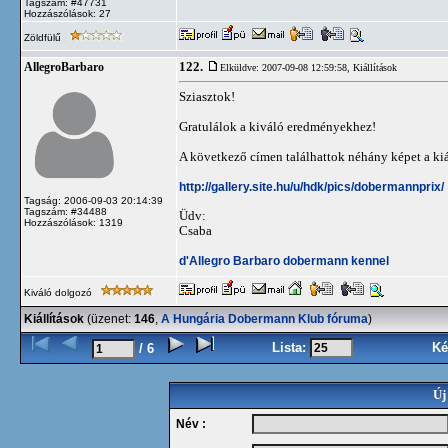
Tagszám: #47731
Hozzászólások: 27
Zöldfülű
122.
AllegroBarbaro
Elküldve: 2007-09-08 12:59:58,
Kiállítások
Sziasztok!
Gratulálok a kiváló eredményekhez!
A következő címen találhattok néhány képet a kiál
http://gallery.site.hu/u/hdk/pics/dobermannprix/
Tagság: 2006-09-03 20:14:39
Tagszám: #34488
Üdv:
Hozzászólások: 1319
Csaba
d'Allegro Barbaro dobermann kennel
Kiváló dolgozó
Kiállítások
(üzenet:
146
,
A Hungária Dobermann Klub fóruma
)
Lista:
Ké
/ 6
Új
Név :