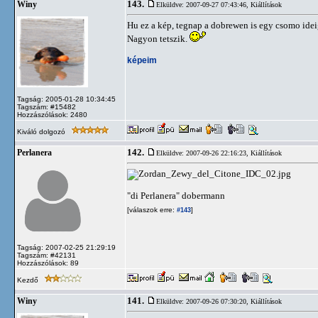
143.
Winy
Elküldve: 2007-09-27 07:43:46,
Kiállítások
Hu ez a kép, tegnap a dobrewen is egy csomo ide
Nagyon tetszik.
képeim
Tagság: 2005-01-28 10:34:45
Tagszám: #15482
Hozzászólások: 2480
Kiváló dolgozó
142.
Perlanera
Elküldve: 2007-09-26 22:16:23,
Kiállítások
"di Perlanera" dobermann
[válaszok erre:
]
#143
Tagság: 2007-02-25 21:29:19
Tagszám: #42131
Hozzászólások: 89
Kezdő
141.
Winy
Elküldve: 2007-09-26 07:30:20,
Kiállítások