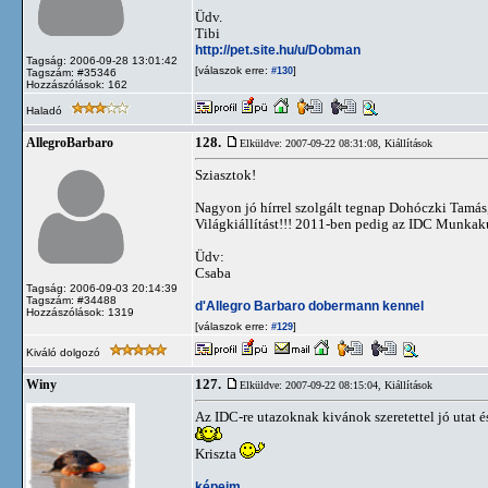
Üdv.
Tibi
http://pet.site.hu/u/Dobman
Tagság: 2006-09-28 13:01:42
[válaszok erre:
]
#130
Tagszám: #35346
Hozzászólások: 162
Haladó
128.
AllegroBarbaro
Elküldve: 2007-09-22 08:31:08,
Kiállítások
Sziasztok!
Nagyon jó hírrel szolgált tegnap Dohóczki Tamá
Világkiállítást!!! 2011-ben pedig az IDC Munkak
Üdv:
Csaba
Tagság: 2006-09-03 20:14:39
Tagszám: #34488
d'Allegro Barbaro dobermann kennel
Hozzászólások: 1319
[válaszok erre:
]
#129
Kiváló dolgozó
127.
Winy
Elküldve: 2007-09-22 08:15:04,
Kiállítások
Az IDC-re utazoknak kivánok szeretettel jó utat é
Kriszta
képeim