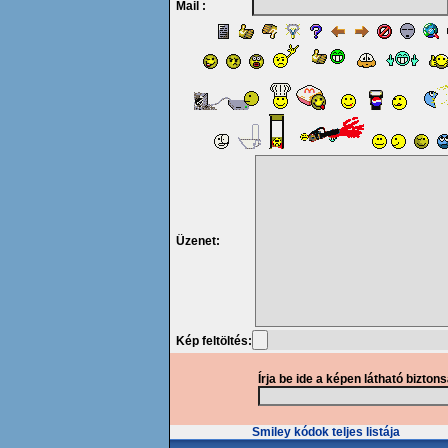
Mail :
Üzenet:
Kép feltöltés:
Írja be ide a képen látható bizton
Smiley kódok teljes listája