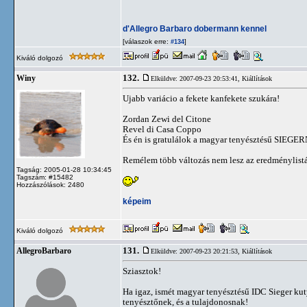
d'Allegro Barbaro dobermann kennel
[válaszok erre:
]
#134
Kiváló dolgozó
132.
Winy
Elküldve: 2007-09-23 20:53:41,
Kiállítások
Ujabb variácio a fekete kanfekete szukára!
Zordan Zewi del Citone
Revel di Casa Coppo
És én is gratulálok a magyar tenyésztésű SIEGE
Remélem több változás nem lesz az eredménylist
Tagság: 2005-01-28 10:34:45
Tagszám: #15482
Hozzászólások: 2480
képeim
Kiváló dolgozó
131.
AllegroBarbaro
Elküldve: 2007-09-23 20:21:53,
Kiállítások
Sziasztok!
Ha igaz, ismét magyar tenyésztésű IDC Sieger kut
tenyésztőnek, és a tulajdonosnak!