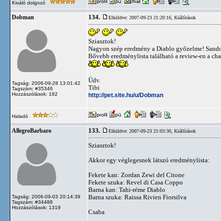
Kiváló dolgozó
134.
Dobman
Elküldve: 2007-09-23 21:20:16,
Kiállítások
Sziasztok!
Nagyon szép eredmény a Diablo győzelme! Sandok
Bővebb eredménylista található a review-en a cha
Üdv.
Tagság: 2006-09-28 13:01:42
Tibi
Tagszám: #35346
Hozzászólások: 162
http://pet.site.hu/u/Dobman
Haladó
133.
AllegroBarbaro
Elküldve: 2007-09-23 21:03:30,
Kiállítások
Sziasztok!
Akkor egy véglegesnek látszó eredménylista:
Fekete kan: Zordan Zewi del Citone
Fekete szuka: Revel di Casa Coppo
Barna kan: Tahi-réme Diablo
Barna szuka: Raissa Rivien Fiorsilva
Tagság: 2006-09-03 20:14:39
Tagszám: #34488
Hozzászólások: 1319
Csaba