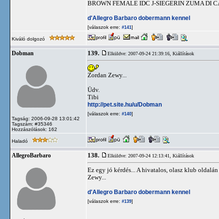
BROWN FEMALE IDC J-SIEGERIN ZUMA DI
d'Allegro Barbaro dobermann kennel
[válaszok erre:
]
#141
Kiváló dolgozó
139.
Dobman
Elküldve: 2007-09-24 21:39:16,
Kiállítások
Zordan Zewy...
Üdv.
Tibi
http://pet.site.hu/u/Dobman
[válaszok erre:
]
#140
Tagság: 2006-09-28 13:01:42
Tagszám: #35346
Hozzászólások: 162
Haladó
138.
AllegroBarbaro
Elküldve: 2007-09-24 12:13:41,
Kiállítások
Ez egy jó kérdés... A hivatalos, olasz klub olda
Zewy...
d'Allegro Barbaro dobermann kennel
[válaszok erre:
]
#139