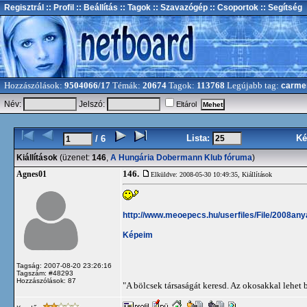
Regisztrál
:: Profil
:: Beállítás
:: Tagok
:: Szavazógép
:: Csoportok
:: Segítség
Hozzászólások:
9504066/17
Témák:
20674
Tagok:
113768
Legújabb tag:
carme
Név:
Jelszó:
Eltárol
Lista:
Ké
/ 6
Kiállítások
(üzenet:
146
,
A Hungária Dobermann Klub fóruma
)
146.
Agnes01
Elküldve: 2008-05-30 10:49:35,
Kiállítások
http://www.meoepecs.hu/userfiles/File/2008a
Képeim
Tagság: 2007-08-20 23:26:16
Tagszám: #48293
Hozzászólások: 87
"A bölcsek társaságát keresd. Az okosakkal lehet b