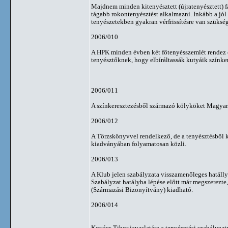
Majdnem minden kitenyésztett (újratenyésztett) f
tágabb rokontenyésztést alkalmazni. Inkább a jól
tenyészetekben gyakran vérfrissítésre van szüksé
2006/010
A HPK minden évben két főtenyésszemlét rendez e
tenyésztőknek, hogy elbíráltassák kutyáik színker
2006/011
A színkeresztezésből származó kölyköket Magyaror
2006/012
A Törzskönyvvel rendelkező, de a tenyésztésből ki
kiadványában folyamatosan közli.
2006/013
A Klub jelen szabályzata visszamenőleges hatállyal
Szabályzat hatályba lépése előtt már megszerezte
(Származási Bizonyítvány) kiadható.
2006/014
Kovács Tibor javaslatára a tenyésztési szabályza