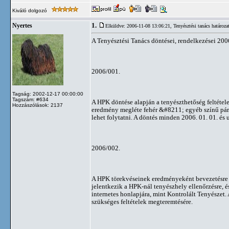
Kiváló dolgozó
1.
Nyertes
Elküldve: 2006-11-08 13:06:21,
Tenyésztési tanács határoza
A Tenyésztési Tanács döntései, rendelkezései 200
2006/001.
Tagság: 2002-12-17 00:00:00
Tagszám: #634
A HPK döntése alapján a tenyészthetőség feltétele
Hozzászólások: 2137
eredmény megléte fehér &#8211; egyéb színű páro
lehet folytatni. A döntés minden 2006. 01. 01. és u
2006/002.
A HPK törekvéseinek eredményeként bevezetésre k
jelentkezik a HPK-nál tenyészhely ellenőrzésre, 
internetes honlapjára, mint Kontrolált Tenyészet.
szükséges feltételek megteremtésére.