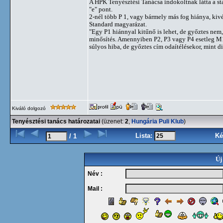
A HPK Tenyésztési Tanácsa indokoltnak látta a st
"e" pont.
2-nél több P 1, vagy bármely más fog hiánya, ki
Standard magyarázat.
"Egy P1 hiánnyal kitűnő is lehet, de győztes nem
minősítés. Amennyiben P2, P3 vagy P4 esetleg M1
súlyos hiba, de győztes cím odaítélésekor, mint d
Kiváló dolgozó
Tenyésztési tanács határozatai
(üzenet:
2
,
Hungária Puli Klub
)
Lista:
Ké
/ 1
Új
Név :
Mail :