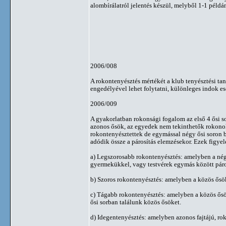
alombírálatról jelentés készül, melyből 1-1 példán
2006/008
A rokontenyésztés mértékét a klub tenyésztési tan
engedélyével lehet folytatni, különleges indok es
2006/009
A gyakorlatban rokonsági fogalom az első 4 ősi so
azonos ősök, az egyedek nem tekinthetők rokonokn
rokontenyésztettek de egymással négy ősi soron 
adódik össze a párosítás elemzésekor. Ezek figy
a) Legszorosabb rokontenyésztés: amelyben a nég
gyermekükkel, vagy testvérek egymás között pár
b) Szoros rokontenyésztés: amelyben a közös ősök
c) Tágabb rokontenyésztés: amelyben a közös ősök
ősi sorban találunk közös ősöket.
d) Idegentenyésztés: amelyben azonos fajtájú, r