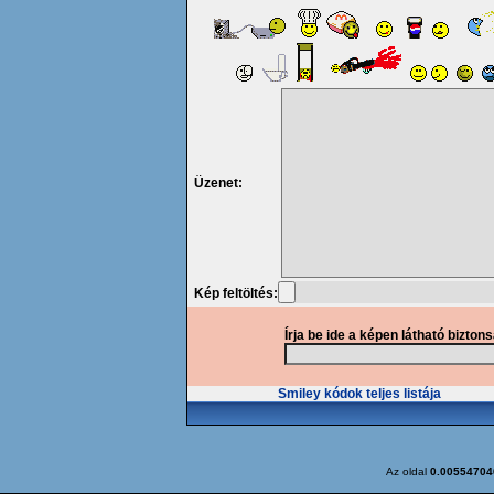
Üzenet:
Kép feltöltés:
Írja be ide a képen látható bizton
Smiley kódok teljes listája
Az oldal
0.00554704