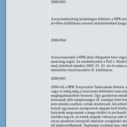
2006/003
A tenyészthetőség kizárólagos feltétele a HPK ten
jövőben kiállításon szerzett minősítésekkel (nagyon
2006/004.
A tenyésszemlét a HPK által elfogadott bíró végzi é
tanácstag segíti. Az eredményeket a Puli c. Kiadv
rend, kötelező minden 2005. 01. 01.-én és utána s
minősítést tenyésszemlén ill. kiállításon.
2006/005
2006-tól a HPK Tenyésztési Tanácsának döntése ala
vagy ez idáig még a tenyésztés feltételeit nem tel
megfogalmazódott bennem. Úgy gondolom mindenk
fontosnak ítélt tulajdonságot ill. testtájat leíró
nem minden esetben voltak részletesek, követhető
kutyát ugyanazon szempontok alapján kell bírálni
kutyának megvannak a maga értékei és javítandó t
tisztába legyen, és ennek alapján válasszon párt k
olyan mindenre kiterjedő adatokat szolgáltató do
jól tájékozódhatunk. Segítséget nyújthat kan válas