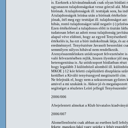
is. Ezeknek a kívánalmaknak csak olyan bírálati
ugyanazon tulajdonságokat vessz górcső alá. Mint a
bírónak. A tulajdonságok ill. testtájak sora, ha 
A tulajdonságok leírása után a bírónak értékelnie
jónak, ítél meg egy testtájat ill. tulajdonságot azt
hibás, rontó tulajdonságot talál negatív (-) jelzésse
Ezen értékeléssel a tulajdonos előtt is tisztán lá
tudatosan lehet az adott rossz tulajdonság javítása
alapul véve eldönti, hogy az egyed Tenyészthető
értékelés is, ha ezt a bíró indokoltnak látja, és
eredménnyel. Tenyésztésre Javasolt besorolást cs
semmilyen súlyos hibával nem rendelkezik.
A tenyésszemléinken utódcsoport felvezetésére is
való felvezetésében rejlik, hiszen ilyenkor jól me
heterogenitása is. Az utódcsoport bírálatban részt
hogy legalább 3 különböző alomból ill. különböző
MKOE ) 12 kór feletti csípőízületi diszplázia szű
kerülhet a Kiváló tenyészegyed megtisztelő cím.
Ne felejtsük el, hogy nem a sokszorosan győztes 
amivel a mi szukánk is. Akkor jó és megalapozott
segítséget a részletes Leíró jellegű Tenyésszemle/
2006/006
A bejelentett almokat a Klub hivatalos kiadvány
2006/007
Alomellenőrzést csak abban az esetben kell lefolyt
fekete, maszkos fakó vagy szürke x fehér engedély