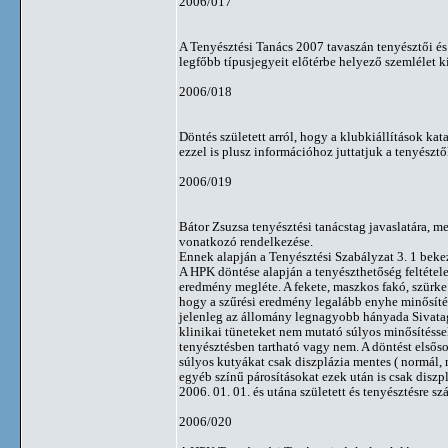
2006/017
A Tenyésztési Tanács 2007 tavaszán tenyésztői és b
legfőbb típusjegyeit előtérbe helyező szemlélet k
2006/018
Döntés született arról, hogy a klubkiállítások ka
ezzel is plusz információhoz juttatjuk a tenyésztő
2006/019
Bátor Zsuzsa tenyésztési tanácstag javaslatára, me
vonatkozó rendelkezése.
Ennek alapján a Tenyésztési Szabályzat 3. 1 bek
A HPK döntése alapján a tenyészthetőség feltétele
eredmény megléte. A fekete, maszkos fakó, szürk
hogy a szűrési eredmény legalább enyhe minősítés
jelenleg az állomány legnagyobb hányada Sivatagi
klinikai tüneteket nem mutató súlyos minősítéssel
tenyésztésben tartható vagy nem. A döntést elsőso
súlyos kutyákat csak diszplázia mentes ( normál,
egyéb színű párosításokat ezek után is csak disz
2006. 01. 01. és utána született és tenyésztésre sz
2006/020