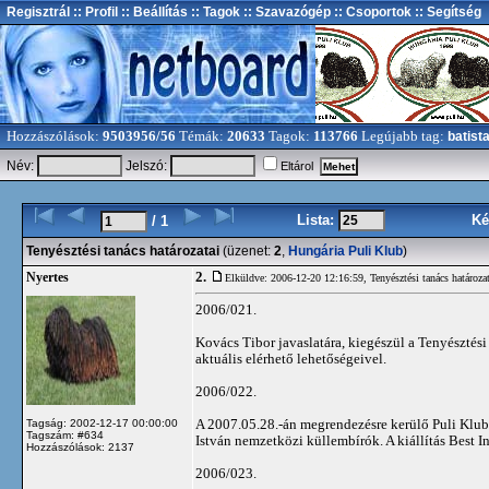
Regisztrál
:: Profil
:: Beállítás
:: Tagok
:: Szavazógép
:: Csoportok
:: Segítség
Hozzászólások:
9503956/56
Témák:
20633
Tagok:
113766
Legújabb tag:
batist
Név:
Jelszó:
Eltárol
Lista:
Ké
/ 1
Tenyésztési tanács határozatai
(üzenet:
2
,
Hungária Puli Klub
)
2.
Nyertes
Elküldve: 2006-12-20 12:16:59,
Tenyésztési tanács határoza
2006/021.
Kovács Tibor javaslatára, kiegészül a Tenyésztési
aktuális elérhető lehetőségeivel.
2006/022.
A 2007.05.28.-án megrendezésre kerülő Puli Klub ki
Tagság: 2002-12-17 00:00:00
Tagszám: #634
István nemzetközi küllembírók. A kiállítás Best 
Hozzászólások: 2137
2006/023.