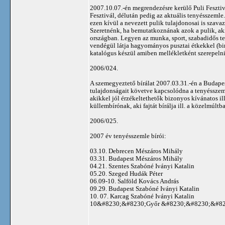
2007.10.07.-én megrendezésre kerülő Puli Fesztivá
Fesztivál, délután pedig az aktuális tenyésszemle
ezen kívül a nevezett pulik tulajdonosai is szavaz
Szeretnénk, ha bemutatkoznának azok a pulik, akik
országban. Legyen az munka, sport, szabadidős tev
vendégül látja hagyományos pusztai étkekkel (birk
katalógus készül amiben mellékletként szerepelni 
2006/024.
A szemegyeztető bírálat 2007.03.31.-én a Budapest
tulajdonságait követve kapcsolódna a tenyésszemlé
akikkel jól érzékeltethetők bizonyos kívánatos i
küllembírónak, aki fajtát bírálja ill. a közelmúltba
2006/025.
2007 év tenyésszemle bírói:
03.10. Debrecen Mészáros Mihály
03.31. Budapest Mészáros Mihály
04.21. Szentes Szabóné Iványi Katalin
05.20. Szeged Hudák Péter
06.09-10. Salföld Kovács András
09.29. Budapest Szabóné Iványi Katalin
10. 07. Karcag Szabóné Iványi Katalin
10&#8230;&#8230;Győr &#8230;&#8230;&#82