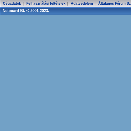
Cégadatok
|
Felhasználási feltételek
|
Adatvédelem
|
Általános Fórum Sz
Netboard Bt. © 2001-2023.