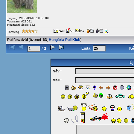
Tagság: 2006-03-18 19:06:09
Tagszám: #28591
Hozzászólások: 642
Törzstag
Pulifesztivál
(üzenet:
63
,
Hungária Puli Klub
)
Lista:
Ké
/ 3
Új
Név :
Mail :