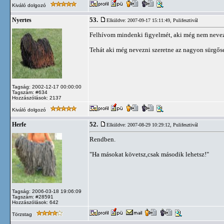
Kiváló dolgozó
53.
Nyertes
Elküldve: 2007-09-17 15:11:49,
Pulifesztivál
Felhívom mindenki figyelmét, aki még nem nevezet
Tehát aki még nevezni szeretne az nagyon sürgős
Tagság: 2002-12-17 00:00:00
Tagszám: #634
Hozzászólások: 2137
Kiváló dolgozó
52.
Herfe
Elküldve: 2007-08-29 10:29:12,
Pulifesztivál
Rendben.
"Ha másokat követsz,csak második lehetsz!"
Tagság: 2006-03-18 19:06:09
Tagszám: #28591
Hozzászólások: 642
Törzstag