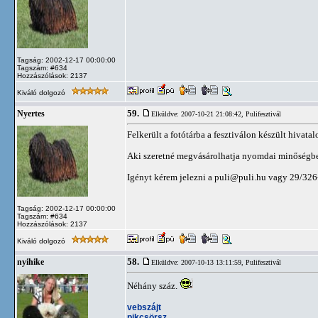
Tagság: 2002-12-17 00:00:00
Tagszám: #634
Hozzászólások: 2137
Kiváló dolgozó
59.
Nyertes
Elküldve: 2007-10-21 21:08:42,
Pulifesztivál
Felkerült a fotótárba a fesztiválon készült hivatal
Aki szeretné megvásárolhatja nyomdai minőségben
Igényt kérem jelezni a
puli@puli.hu
vagy 29/326-
Tagság: 2002-12-17 00:00:00
Tagszám: #634
Hozzászólások: 2137
Kiváló dolgozó
58.
nyihike
Elküldve: 2007-10-13 13:11:59,
Pulifesztivál
Néhány száz.
vebszájt
pikcsörsz