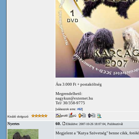
Ára 3.000 Ft + postaköltség
Megrendelhető:
nagykun@externet.hu
Tel/ 30/358-9775
[válaszok erre:
]
#62
Kiváló dolgozó
60.
Nyertes
Elküldve: 2007-10-26 18:07:04,
Pulifesztivál
Megjelent a "Kutya Szövetség" benne cikk, fotókka