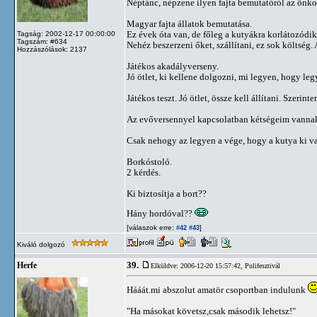
Néptánc, népzene ilyen fajta bemutatóról az ön
Magyar fajta állatok bemutatása.
Ez évek óta van, de főleg a kutyákra korlátozódik
Tagság: 2002-12-17 00:00:00
Tagszám: #634
Nehéz beszerzeni őket, szállítani, ez sok költség.
Hozzászólások: 2137
Játékos akadályverseny.
Jó ötlet, ki kellene dolgozni, mi legyen, hogy l
Játékos teszt. Jó ötlet, össze kell állítani. Szerin
Az evőversennyel kapcsolatban kétségeim vannak,
Csak nehogy az legyen a vége, hogy a kutya ki va
Borkóstoló.
2 kérdés.
Ki biztosítja a bort??
Hány hordóval??
[válaszok erre:
]
#42
#43
Kiváló dolgozó
39.
Herfe
Elküldve: 2006-12-20 15:57:42,
Pulifesztivál
Hááát.mi abszolut amatör csoportban indulunk
"Ha másokat követsz,csak második lehetsz!"