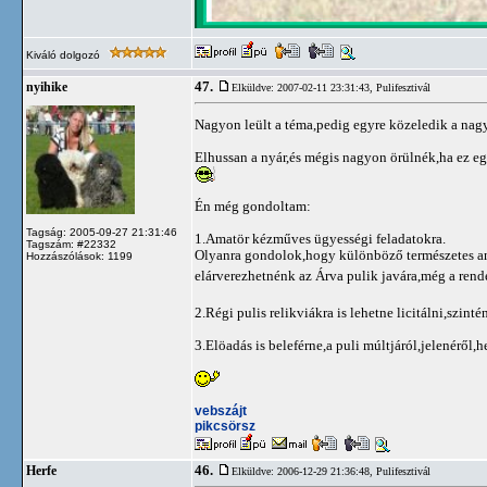
Kiváló dolgozó
47.
nyihike
Elküldve: 2007-02-11 23:31:43,
Pulifesztivál
Nagyon leült a téma,pedig egyre közeledik a nag
Elhussan a nyár,és mégis nagyon örülnék,ha ez eg
Én még gondoltam:
Tagság: 2005-09-27 21:31:46
1.Amatör kézműves ügyességi feladatokra.
Tagszám: #22332
Olyanra gondolok,hogy különböző természetes anya
Hozzászólások: 1199
elárverezhetnénk az Árva pulik javára,még a ren
2.Régi pulis relikviákra is lehetne licitálni,szintén
3.Elöadás is beleférne,a puli múltjáról,jelenéről,h
vebszájt
pikcsörsz
46.
Herfe
Elküldve: 2006-12-29 21:36:48,
Pulifesztivál