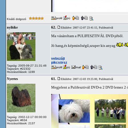
Kiváló dolgozó
62.
nyihike
Elküldve: 2007-12-07 23:41:15,
Pulifesztivál
Ma vásároltam a PULIFESZTIVÁL DVD-jéből.
Jó hang,és képminőségű,szuper kis anyag
vebszájt
pikcsörsz
Tagság: 2005-09-27 21:31:46
Tagszám: #22332
Hozzászólások: 1199
61.
Nyertes
Elküldve: 2007-12-03 19:25:00,
Pulifesztivál
Megjelent a Pulifesztivál DVD-n 2 DVD lemez 2 ó
Tagság: 2002-12-17 00:00:00
Tagszám: #634
Hozzászólások: 2137