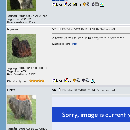
Tagság: 2005-09-27 21:31:46
Tagszám: #22332
Hozzászólások: 1199
57.
Nyertes
Elküldve: 2007-10-12 11:29:19,
Pulifesztivál
A fesztiválról felkerült néhány fotó a fotótárba.
[válaszok erre:
]
#58
Tagság: 2002-12-17 00:00:00
Tagszám: #634
Hozzászólások: 2137
Kiváló dolgozó
56.
Herfe
Elküldve: 2007-10-09 20:04:55,
Pulifesztivál
Tagság: 2006-03-18 19:06:09