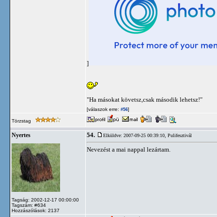
]
"Ha másokat követsz,csak második lehetsz!"
[válaszok erre:
]
#56
Törzstag
54.
Nyertes
Elküldve: 2007-09-25 00:39:10,
Pulifesztivál
Nevezést a mai nappal lezártam.
Tagság: 2002-12-17 00:00:00
Tagszám: #634
Hozzászólások: 2137