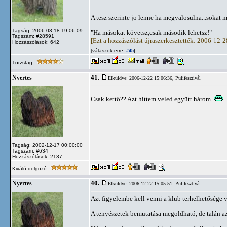
A tesz szerinte jo lenne ha megvalosulna...sokat
Tagság: 2006-03-18 19:06:09
"Ha másokat követsz,csak második lehetsz!"
Tagszám: #28591
[Ezt a hozzászólást újraszerkesztették: 2006-12-
Hozzászólások: 642
[válaszok erre:
]
#45
Törzstag
41.
Nyertes
Elküldve: 2006-12-22 15:06:36,
Pulifesztivál
Csak kettő?? Azt hittem veled együtt három.
Tagság: 2002-12-17 00:00:00
Tagszám: #634
Hozzászólások: 2137
Kiváló dolgozó
40.
Nyertes
Elküldve: 2006-12-22 15:05:51,
Pulifesztivál
Azt figyelembe kell venni a klub terhelhetősége 
A tenyészetek bemutatása megoldható, de talán az 