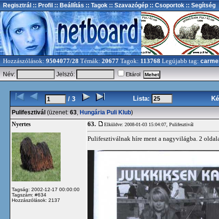
Regisztrál
:: Profil
:: Beállítás
:: Tagok
:: Szavazógép
:: Csoportok
:: Segítség
Hozzászólások:
9504077/28
Témák:
20677
Tagok:
113768
Legújabb tag:
carme
Név:
Jelszó:
Eltárol
Lista:
Ké
/ 3
Pulifesztivál
(üzenet:
63
,
Hungária Puli Klub
)
63.
Nyertes
Elküldve: 2008-01-03 15:04:07,
Pulifesztivál
Pulifesztiválnak híre ment a nagyvilágba. 2 olda
Tagság: 2002-12-17 00:00:00
Tagszám: #634
Hozzászólások: 2137