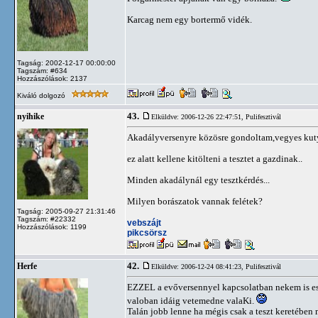
Karcag nem egy bortermő vidék.
Tagság: 2002-12-17 00:00:00
Tagszám: #634
Hozzászólások: 2137
Kiváló dolgozó
43.
nyihike
Elküldve: 2006-12-26 22:47:51,
Pulifesztivál
Akadályversenyre közösre gondoltam,vegyes kutya
ez alatt kellene kitölteni a tesztet a gazdinak..
Minden akadálynál egy tesztkérdés...
Milyen borászatok vannak felétek?
Tagság: 2005-09-27 21:31:46
Tagszám: #22332
vebszájt
Hozzászólások: 1199
pikcsörsz
42.
Herfe
Elküldve: 2006-12-24 08:41:23,
Pulifesztivál
EZZEL a evőversennyel kapcsolatban nekem is esz
valoban idáig vetemedne valaKi.
Talán jobb lenne ha mégis csak a teszt keretében