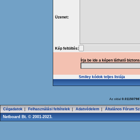
Üzenet:
Kép feltöltés:
Írja be ide a képen látható bizton
Smiley kódok teljes listája
Az oldal
0.01150798
Cégadatok
|
Felhasználási feltételek
|
Adatvédelem
|
Általános Fórum Sz
Netboard Bt. © 2001-2023.