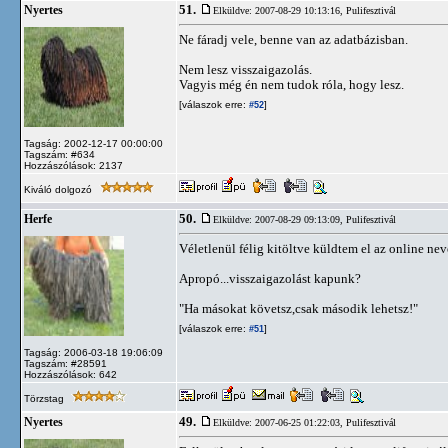
51.
Nyertes
Elküldve: 2007-08-29 10:13:16,
Pulifesztivál
Ne fáradj vele, benne van az adatbázisban.
Nem lesz visszaigazolás.
Vagyis még én nem tudok róla, hogy lesz.
[válaszok erre:
]
#52
Tagság: 2002-12-17 00:00:00
Tagszám: #634
Hozzászólások: 2137
Kiváló dolgozó
50.
Herfe
Elküldve: 2007-08-29 09:13:09,
Pulifesztivál
Véletlenül félig kitöltve küldtem el az online nev
Apropó...visszaigazolást kapunk?
"Ha másokat követsz,csak második lehetsz!"
[válaszok erre:
]
#51
Tagság: 2006-03-18 19:06:09
Tagszám: #28591
Hozzászólások: 642
Törzstag
49.
Nyertes
Elküldve: 2007-06-25 01:22:03,
Pulifesztivál