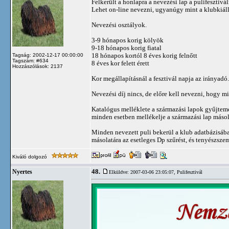
Felkerült a honlapra a nevezési lap a pulifesztivál
Lehet on-line nevezni, ugyanúgy mint a klubkiáll
Nevezési osztályok.
3-9 hónapos korig kölyök
9-18 hónapos korig fiatal
18 hónapos kortól 8 éves korig felnőtt
Tagság: 2002-12-17 00:00:00
Tagszám: #634
8 éves kor felett érett
Hozzászólások: 2137
Kor megállapításnál a fesztivál napja az irányadó.
Nevezési díj nincs, de előre kell nevezni, hogy 
Katalógus melléklete a származási lapok gyűjtemén
minden esetben mellékelje a származási lap másol
Minden nevezett puli bekerül a klub adatbázisába.
másolatára az esetleges Dp szűrést, és tenyészsze
Kiváló dolgozó
48.
Nyertes
Elküldve: 2007-03-06 23:05:07,
Pulifesztivál