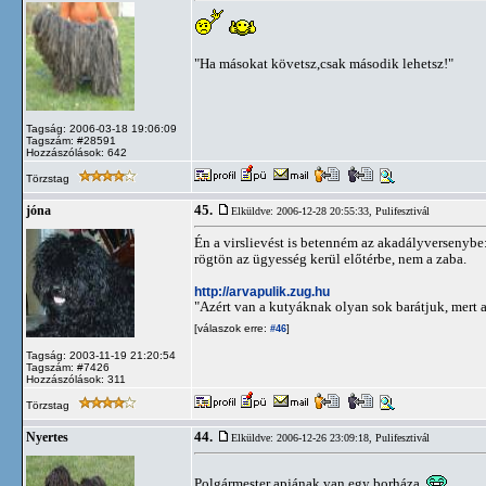
"Ha másokat követsz,csak második lehetsz!"
Tagság: 2006-03-18 19:06:09
Tagszám: #28591
Hozzászólások: 642
Törzstag
45.
jóna
Elküldve: 2006-12-28 20:55:33,
Pulifesztivál
Én a virslievést is betenném az akadályversenybe: 
rögtön az ügyesség kerül előtérbe, nem a zaba.
http://arvapulik.zug.hu
"Azért van a kutyáknak olyan sok barátjuk, mert 
[válaszok erre:
]
#46
Tagság: 2003-11-19 21:20:54
Tagszám: #7426
Hozzászólások: 311
Törzstag
44.
Nyertes
Elküldve: 2006-12-26 23:09:18,
Pulifesztivál
Polgármester apjának van egy borháza.