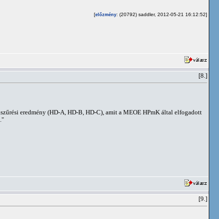
[
: (20792) saddler, 2012-05-21 16:12:52]
előzmény
[8.]
láziaszűrési eredmény (HD-A, HD-B, HD-C), amit a MEOE HPmK által elfogadott
."
[9.]