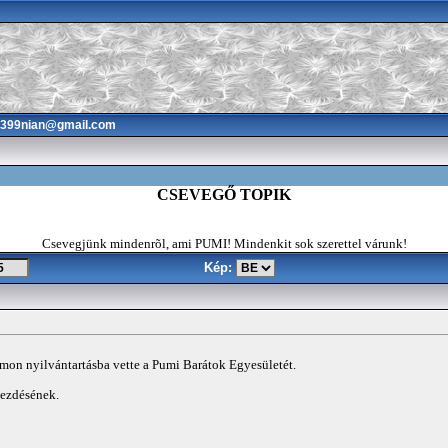
3399nian@gmail.com
CSEVEGŐ TOPIK
Csevegjünk mindenrõl, ami PUMI! Mindenkit sok szerettel várunk!
Kép:
mon nyilvántartásba vette a Pumi Barátok Egyesületét.
ezdésének.