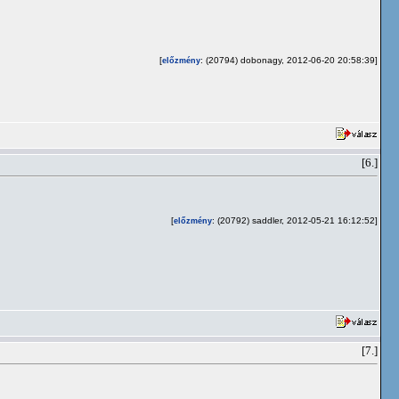
[
: (20794) dobonagy, 2012-06-20 20:58:39]
előzmény
[6.]
[
: (20792) saddler, 2012-05-21 16:12:52]
előzmény
[7.]