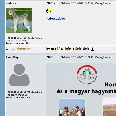
20797.
saddler
Elküldve: 2012-09-16 13:38:46,
Csevegő topik
fodorsaddler
Tagság: 2007-10-31 22:40:19
Tagszám: #51081
Hozzászólások: 294
Haladó
20796.
PumiBaja
Elküldve: 2012-09-03 12:21:12,
Csevegő topik
Tagság: 2005-05-08 22:16:18
Tagszám: #18629
Hozzászólások: 643