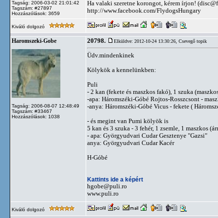
Ha valaki szeretne korongot, kérem írjon! (
disc@f
Tagság: 2006-03-02 21:01:42
Tagszám: #27897
http://www.facebook.com/FlydogsHungary
Hozzászólások: 3659
Kiváló dolgozó
20798.
Haromszeki-Gobe
Elküldve: 2012-10-24 13:30:26,
Csevegő topik
Üdv.mindenkinek
Kölykök a kennelünkben:
Puli
- 2 kan (fekete és maszkos fakó), 1 szuka (maszko
-apa: Háromszéki-Góbé Rojtos-Rosszcsont - maszk
-anya: Háromszéki-Góbé Vicus - fekete ( Háromszé
Tagság: 2006-08-07 12:48:49
Tagszám: #33467
Hozzászólások: 1038
- és megint van Pumi kölyök is
5 kan és 3 szuka - 3 fehér, 1 zsemle, 1 maszkos (á
- apa: Györgyudvari Cudar Gesztenye "Gazsi"
anya: Györgyudvari Cudar Kacér
H-Góbé
Kattints ide a képért
hgobe@puli.ro
www.puli.ro
Kiváló dolgozó