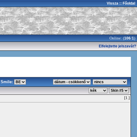
Vissza
:: Főoldal
Online: (
/
)
106
1
Elfelejtette jelszavát?
Smile:
[1.]