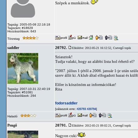
Szépek a munkáitok.
Tagság: 2005-05-08 22:16:18
Tagszám: #18629
Hozzászólások: 643
Törzstag
20792.
saddler
Elküldve: 2012-05-21 16:12:52,
Csevegő topik
Sziasztok!
Tudja valaki, hogy az alábbi lista hol érhető el?
"2007. július 1-jétől a 2006. január 1-je után s
szerv állít ki. A klub által elfogadott hazai és kü
Előre is köszönöm az információkat!
Rita
Tagság: 2007-10-31 22:40:19
Tagszám: #51081
Hozzászólások: 294
fodorsaddler
[válaszok erre:
]
#20793
#20794
Haladó
20791.
Pengő
Elküldve: 2012-05-21 09:02:21,
Csevegő topik
Nagyon cuki