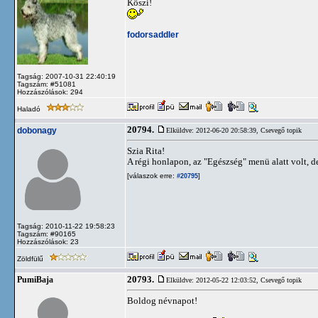
Köszi!
fodorsaddler
Tagság: 2007-10-31 22:40:19
Tagszám: #51081
Hozzászólások: 294
Haladó
20794.
dobonagy
Elküldve: 2012-06-20 20:58:39,
Csevegő topik
Szia Rita!
A régi honlapon, az "Egészség" menü alatt volt, 
[válaszok erre:
]
#20795
Tagság: 2010-11-22 19:58:23
Tagszám: #90165
Hozzászólások: 23
Zöldfülű
20793.
PumiBaja
Elküldve: 2012-05-22 12:03:52,
Csevegő topik
Boldog névnapot!