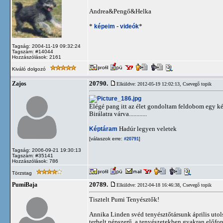
Andrea&Pengő&Helka
*
képeim
-
videók
*
Tagság: 2004-11-19 09:32:24
Tagszám: #14044
Hozzászólások: 2161
Kiváló dolgozó
20790.
Zajos
Elküldve: 2012-05-19 12:02:13,
Csevegő topik
Elégé pang itt az élet gondoltam feldobom egy ké
Birálatra várva............
Képtáram
Hadúr legyen veletek
[válaszok erre:
]
#20791
Tagság: 2006-09-21 19:30:13
Tagszám: #35141
Hozzászólások: 786
Törzstag
20789.
PumiBaja
Elküldve: 2012-04-18 16:46:38,
Csevegő topik
Tisztelt Pumi Tenyésztők!
Annika Linden svéd tenyésztőtársunk április utol
terhelt népszerű, a tenyészetekben gyakran előfor