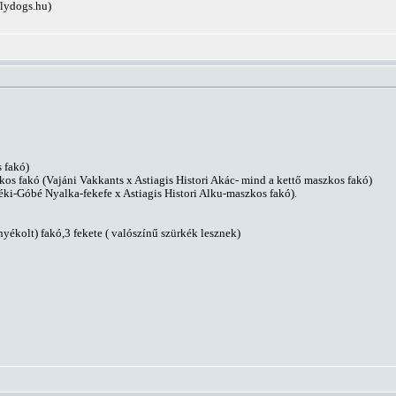
lydogs.hu
)
s fakó)
os fakó (Vajáni Vakkants x Astiagis Histori Akác- mind a kettő maszkos fakó)
ki-Góbé Nyalka-fekefe x Astiagis Histori Alku-maszkos fakó).
rnyékolt) fakó,3 fekete ( valószínű szürkék lesznek)