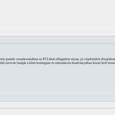
zületett pumik vonatkozásában az FCI által elfogadott olyan, jó csípőizületi diszp
lföldi szervek listáját a klub honlapján és információs kiadványában közzé kell tenni