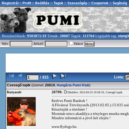
Regisztrál
:: Profil
:: Beállítás
:: Tagok
:: Szavazógép
:: Csoportok
:: Segítség
Hozzászólások:
9503871/19
Témák:
20607
Tagok:
113764
Legújabb tag:
xiang
Név:
Jelszó:
Eltárol
Lista:
/ 833
Csevegő topik
(üzenet:
20819
,
Hungária Pumi Klub
)
20799.
Kutyaszív
Elküldve: 2013-03-23 19:58:19,
Csevegő topik
Kedves Pumi Barátok !
A Fővárosi Törvényszék (2013.02.05.) 15.035 szá
Köszönjük a türelmet !
Mostmár nincs akadálya a tényleges munka megk
Minden információ a jövő hét elején !
www.flydogs.hu