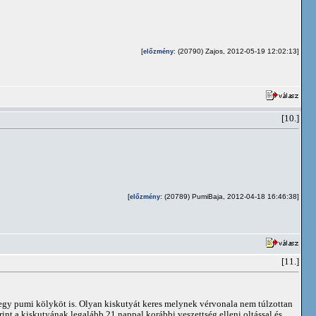
[
: (20790) Zajos, 2012-05-19 12:02:13]
előzmény
[10.]
[
: (20789) PumiBaja, 2012-04-18 16:46:38]
előzmény
[11.]
 egy pumi kölyköt is. Olyan kiskutyát keres melynek vérvonala nem túlzottan
int a kiskutyának legalább 21 nappal korábbi veszettség elleni oltással és