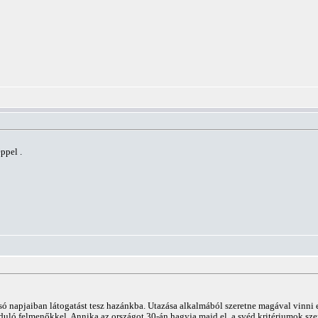
ppel .
só napjaiban látogatást tesz hazánkba. Utazása alkalmából szeretne magával vinni
duló felmenőkkel. Annika az országot 30-án hagyja majd el, a svéd kritériumok szer