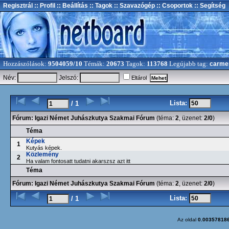
Regisztrál
:: Profil
:: Beállítás
:: Tagok
:: Szavazógép
:: Csoportok
:: Segítség
Hozzászólások:
9504059/10
Témák:
20673
Tagok:
113768
Legújabb tag:
carme
Név:
Jelszó:
Eltárol
Lista:
/ 1
Fórum:
Igazi Német Juhászkutya Szakmai Fórum
(téma:
2
, üzenet:
2/0
)
Téma
Képek
1
Kutyás képek.
Közlemény
2
Ha valam fontosatt tudatni akarszsz azt itt
Téma
Fórum:
Igazi Német Juhászkutya Szakmai Fórum
(téma:
2
, üzenet:
2/0
)
Lista:
/ 1
Az oldal
0.00357818