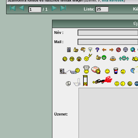
Számomra fontos és hasznos témák linkjei
(üzenet:
7
,
Ima kérések
)
Lista:
Ké
/ 1
Új
Név :
Mail :
Üzenet: