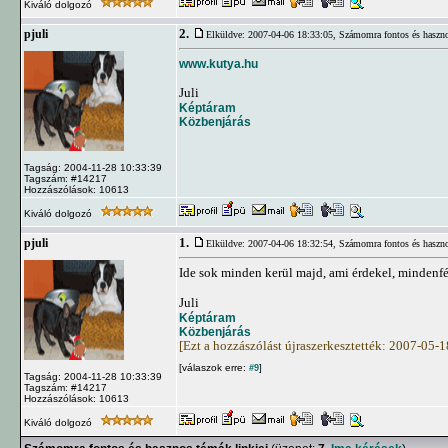
Kiváló dolgozó
2.
pjuli
Elküldve: 2007-04-06 18:33:05,
Számomra fontos és haszno
www.kutya.hu
Juli
Képtáram
Közbenjárás
Tagság: 2004-11-28 10:33:39
Tagszám: #14217
Hozzászólások: 10613
Kiváló dolgozó
1.
pjuli
Elküldve: 2007-04-06 18:32:54,
Számomra fontos és haszno
Ide sok minden kerül majd, ami érdekel, mindenf
Juli
Képtáram
Közbenjárás
[Ezt a hozzászólást újraszerkesztették: 2007-05-
[válaszok erre:
]
#9
Tagság: 2004-11-28 10:33:39
Tagszám: #14217
Hozzászólások: 10613
Kiváló dolgozó