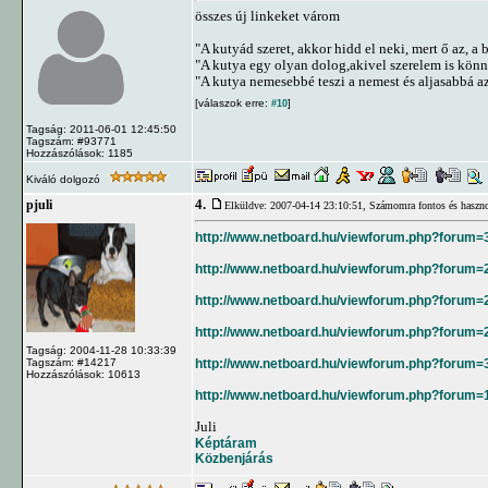
összes új linkeket várom
"A kutyád szeret, akkor hidd el neki, mert ő az, a b
"A kutya egy olyan dolog,akivel szerelem is kön
"A kutya nemesebbé teszi a nemest és aljasabbá az 
[válaszok erre:
]
#10
Tagság: 2011-06-01 12:45:50
Tagszám: #93771
Hozzászólások: 1185
Kiváló dolgozó
4.
pjuli
Elküldve: 2007-04-14 23:10:51,
Számomra fontos és haszno
http://www.netboard.hu/viewforum.php?forum=
http://www.netboard.hu/viewforum.php?forum=
http://www.netboard.hu/viewforum.php?forum=
http://www.netboard.hu/viewforum.php?forum=
Tagság: 2004-11-28 10:33:39
http://www.netboard.hu/viewforum.php?forum=
Tagszám: #14217
Hozzászólások: 10613
http://www.netboard.hu/viewforum.php?forum=
Juli
Képtáram
Közbenjárás