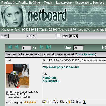
Regisztrál
:: Profil
:: Beállítás
:: Tagok
:: Szavazógép
:: Csoportok
:: Segítség
Hozzászólások:
9503866/14
Témák:
20606
Tagok:
113764
Legújabb tag:
xiang
Név:
Jelszó:
Eltárol
Lista:
Ké
/ 1
Számomra fontos és hasznos témák linkjei
(üzenet:
7
,
Ima kérések
)
12.
pjuli
Elküldve: 2013-06-04 22:22:51,
Számomra fontos és hasz
http://www.perjesiistvan.hu/
Juli
Képtáram
Közbenjárás
Tagság: 2004-11-28 10:33:39
Tagszám: #14217
Hozzászólások: 10613
Kiváló dolgozó