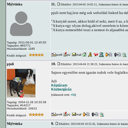
11.
M@rtinka
Elküldve: 2013-04-05 14:02:11,
Számomra fontos és haszn
pjuli nem baj,lesz még sok weboldal linked ha ráé
"A kutyád szeret, akkor hidd el neki, mert ő az, a b
"A kutya egy olyan dolog,akivel szerelem is kön
"A kutya nemesebbé teszi a nemest és aljasabbá az 
Tagság: 2011-06-01 12:45:50
Tagszám: #93771
Hozzászólások: 1185
Kiváló dolgozó
10.
pjuli
Elküldve: 2013-04-04 21:38:23,
Számomra fontos és hasz
Sajnos egyenlőre nem igazán tudok vele foglalko
Juli
Képtáram
Közbenjárás
[válaszok erre:
]
#11
Tagság: 2004-11-28 10:33:39
Tagszám: #14217
Hozzászólások: 10613
Kiváló dolgozó
9.
M@rtinka
Elküldve: 2013-04-04 10:55:45,
Számomra fontos és haszno