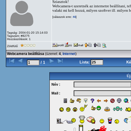
Sziasztok!
Webcamera-t szeretnék az internetre beállítani, te
valaki mi kell hozzá, milyen szoftver ill. milyen 
[válaszok erre:
]
#4
Tagság: 2004-01-20 15:14:03
Tagszám: #8275
Hozzászólások: 1
Zöldfülű
Webcamera beállítása
(üzenet:
4
,
Internet
)
Lista:
Ké
/ 1
Új
Név :
Mail :