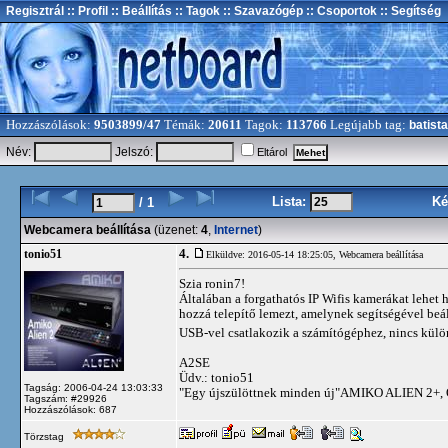
Regisztrál
:: Profil
:: Beállítás
:: Tagok
:: Szavazógép
:: Csoportok
:: Segítség
Hozzászólások:
9503899/47
Témák:
20611
Tagok:
113766
Legújabb tag:
batista
Név:
Jelszó:
Eltárol
Lista:
Ké
/ 1
Webcamera beállítása
(üzenet:
4
,
Internet
)
4.
tonio51
Elküldve: 2016-05-14 18:25:05,
Webcamera beállítása
Szia ronin7!
Általában a forgathatós IP Wifis kamerákat lehet 
hozzá telepítő lemezt, amelynek segítségével be
USB-vel csatlakozik a számítógéphez, nincs külö
A2SE
Üdv.: tonio51
Tagság: 2006-04-24 13:03:33
"Egy újszülöttnek minden új"AMIKO ALIEN 2+, 
Tagszám: #29926
Hozzászólások: 687
Törzstag