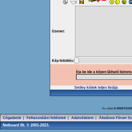
Üzenet:
Kép feltöltés:
Írja be ide a képen látható bizton
Smiley kódok teljes listája
Az oldal
0.00607419
Cégadatok
|
Felhasználási feltételek
|
Adatvédelem
|
Általános Fórum Sz
Netboard Bt. © 2001-2023.