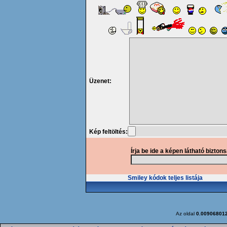
Üzenet:
Kép feltöltés:
Írja be ide a képen látható bizton
Smiley kódok teljes listája
Az oldal
0.00906801