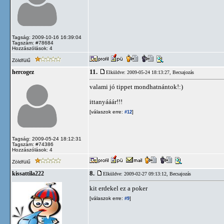
Tagság: 2009-10-16 16:39:04
Tagszám: #78684
Hozzászólások: 4
Zöldfülű
11.
hercogez
Elküldve: 2009-05-24 18:13:27,
Becsajozás
valami jó tippet mondhatnántok!:)
ittanyááár!!!
[válaszok erre:
]
#12
Tagság: 2009-05-24 18:12:31
Tagszám: #74386
Hozzászólások: 4
Zöldfülű
8.
kissattila222
Elküldve: 2009-02-27 09:13:12,
Becsajozás
kit erdekel ez a poker
[válaszok erre:
]
#9