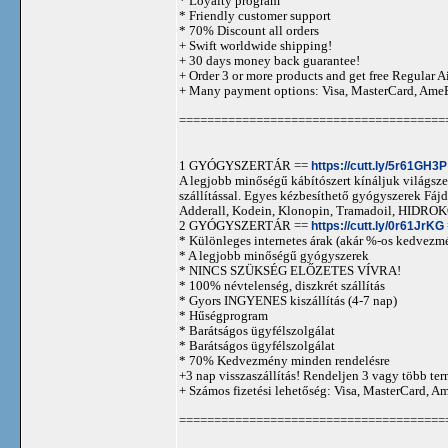
* Loyalty program
* Friendly customer support
* 70% Discount all orders
+ Swift worldwide shipping!
+ 30 days money back guarantee!
+ Order 3 or more products and get free Regular A
+ Many payment options: Visa, MasterCard, Ame
======================================
1 GYÓGYSZERTÁR ==
https://cutt.ly/5r61GH3P
A legjobb minőségű kábítószert kínáljuk világszer
szállítással. Egyes kézbesíthető gyógyszerek 
Adderall, Kodein, Klonopin, Tramadoil, HID
2 GYÓGYSZERTÁR ==
https://cutt.ly/0r61JrKG
* Különleges internetes árak (akár %-os kedvezmé
* A legjobb minőségű gyógyszerek
* NINCS SZÜKSÉG ELŐZETES VÍVRA!
* 100% névtelenség, diszkrét szállítás
* Gyors INGYENES kiszállítás (4-7 nap)
* Hűségprogram
* Barátságos ügyfélszolgálat
* Barátságos ügyfélszolgálat
* 70% Kedvezmény minden rendelésre
+3 nap visszaszállítás! Rendeljen 3 vagy több term
+ Számos fizetési lehetőség: Visa, MasterCard, 
======================================