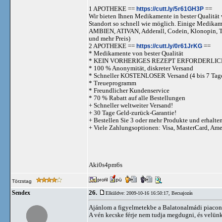
1 APOTHEKE ==
https://cutt.ly/5r61GH3P
==
Wir bieten Ihnen Medikamente in bester Qualität w
Standort so schnell wie möglich. Einige Medika
AMBIEN, ATIVAN, Adderall, Codein, Klonopi
und mehr Preis)
2 APOTHEKE ==
https://cutt.ly/0r61JrKG
==
* Medikamente von bester Qualität
* KEIN VORHERIGES REZEPT ERFORDERLIC
* 100 % Anonymität, diskreter Versand
* Schneller KOSTENLOSER Versand (4 bis 7 Tag
* Treueprogramm
* Freundlicher Kundenservice
* 70 % Rabatt auf alle Bestellungen
+ Schneller weltweiter Versand!
+ 30 Tage Geld-zurück-Garantie!
+ Bestellen Sie 3 oder mehr Produkte und erhalte
+ Viele Zahlungsoptionen: Visa, MasterCard, Am
Aki0s4pm6s
Törzstag
26.
Sendex
Elküldve: 2009-10-16 16:50:17,
Becsajozás
Ajánlom a figyelmetekbe a Balatonalmádi piacon I
A vén kecske férje nem tudja megdugni, és velünk s