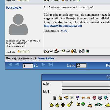
Zöldfülű
1.
becsajozas
Elküldve: 2006-03-27 18:12:37,
Becsajozás
Már régóta tetszik egy csaj, de nem mersz hozzá
vagy a nők Don Huanja, és a csábítási technikáid
Csajozási útmutatók, felszedési technikák, csábít
http://www.becsajozas.com
[válaszok erre:
]
#5
#6
Tagság: 2006-03-27 18:03:28
Tagszám: #28955
Hozzászólások: 1
Zöldfülű
Becsajozás
(üzenet:
9
,
Ismerkedés
)
Lista:
Ké
/ 1
Új
Név :
Mail :