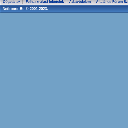
Cégadatok
|
Felhasználási feltételek
|
Adatvédelem
|
Általános Fórum Sz
Netboard Bt. © 2001-2023.