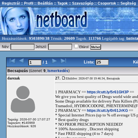
Regisztrál
:: Profil
:: Beállítás
:: Tagok
:: Szavazógép
:: Csoportok
:: Segítség
Hozzászólások:
9503890/38
Témák:
20609
Tagok:
113766
Legújabb tag:
batist
Név:
Jelszó:
Eltárol
Lista:
Ké
/ 1
Becsajozás
(üzenet:
9
,
Ismerkedés
)
27.
darezak
Elküldve: 2026-07-30 19:46:34,
Becsajozás
1 PHARMACY ==
https://cutt.ly/5r61GH3P
==
We give you best quality of Drugs world wide and h
Some Drugs available for delivery Pain Killers
Tramadoil, HYDROCODONE, PHENTERMINE(For 
2 PHARMACY ==
https://cutt.ly/0r61JrKG
==
* Special Internet Prices (up to % off average US p
* Best quality drugs
Tagság: 2026-07-30 17:07:27
Tagszám: #140969
* NO PRIOR PRESCRIPTION NEEDED!
Hozzászólások: 926
* 100% Anonimity , Discreet shipping
* Fast FREE shipping (4 to 7 days)