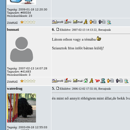
Tagság: 2009-01-18 12:20:30
Tagszám: #69334
Hozzászólások: 23
Zöldfülű
6.
bunnati
Elküldve: 2007-02-13 14:13:22,
Becsajozás
Látom othon vagy a témába
Sziasztok friss infót bátran küldj!
Tagság: 2007-02-13 14:07:28
Tagszám: #41483
Hozzászólások: 3
Zöldfülű
5.
waterdrag
Elküldve: 2006-12-02 17:55:18,
Becsajozás
én mint nő annyit röhögtem mint állat,de bekk l
Tagság: 2003-09-18 12:55:03