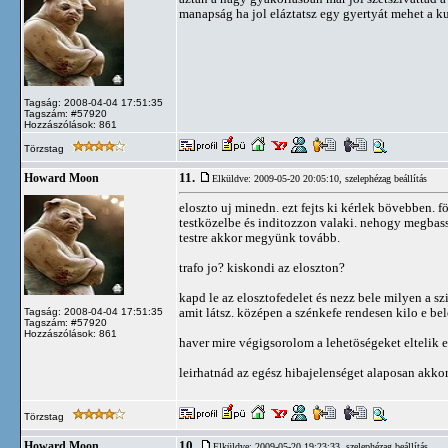
manapság ha jol eláztatsz egy gyertyát mehet a k
Tagság: 2008-04-04 17:51:35
Tagszám: #57920
Hozzászólások: 861
Törzstag
11.
Howard Moon
Elküldve: 2009-05-20 20:05:10,
szelephézag beállítás
eloszto uj minedn. ezt fejts ki kérlek bövebben. f
testközelbe és inditozzon valaki. nehogy megbassz
testre akkor megyünk tovább.
trafo jo? kiskondi az eloszton?
kapd le az elosztofedelet és nezz bele milyen a s
amit látsz. középen a szénkefe rendesen kilo e be
Tagság: 2008-04-04 17:51:35
Tagszám: #57920
Hozzászólások: 861
haver mire végigsorolom a lehetöségeket eltelik
leirhatnád az egész hibajelenséget alaposan akko
Törzstag
10.
Howard Moon
Elküldve: 2009-05-20 19:23:33,
szelephézag beállítás