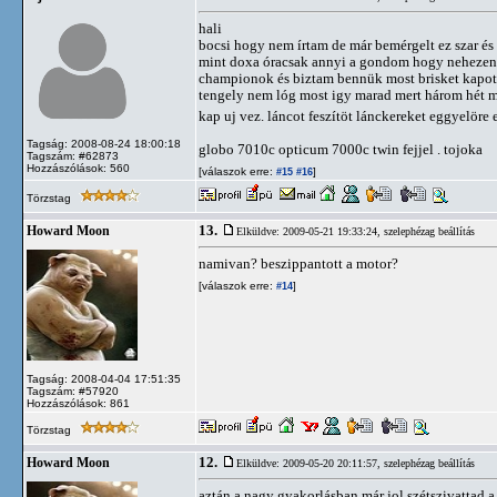
hali
bocsi hogy nem írtam de már bemérgelt ez szar és
mint doxa óracsak annyi a gondom hogy nehezen in
championok és biztam bennük most brisket kapott a
tengely nem lóg most igy marad mert három hét mu
kap uj vez. láncot feszítöt lánckereket eggyelöre 
Tagság: 2008-08-24 18:00:18
globo 7010c opticum 7000c twin fejjel . tojoka
Tagszám: #62873
Hozzászólások: 560
[válaszok erre:
]
#15
#16
Törzstag
13.
Howard Moon
Elküldve: 2009-05-21 19:33:24,
szelephézag beállítás
namivan? beszippantott a motor?
[válaszok erre:
]
#14
Tagság: 2008-04-04 17:51:35
Tagszám: #57920
Hozzászólások: 861
Törzstag
12.
Howard Moon
Elküldve: 2009-05-20 20:11:57,
szelephézag beállítás
aztán a nagy gyakorlásban már jol szétszivattad a