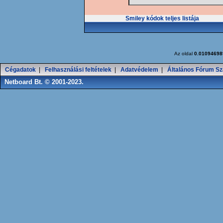
Smiley kódok teljes listája
Az oldal
0.01094698
Cégadatok
|
Felhasználási feltételek
|
Adatvédelem
|
Általános Fórum Sz
Netboard Bt. © 2001-2023.