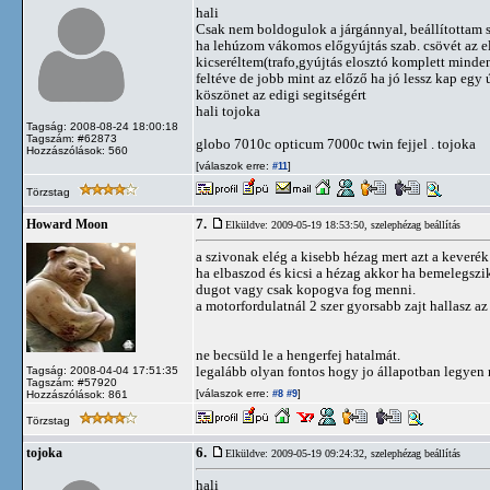
hali
Csak nem boldogulok a járgánnyal, beállítottam s
ha lehúzom vákomos előgyújtás szab. csövét az el
kicseréltem(trafo,gyújtás elosztó komplett minden 
feltéve de jobb mint az előző ha jó lessz kap egy
köszönet az edigi segitségért
hali tojoka
Tagság: 2008-08-24 18:00:18
Tagszám: #62873
globo 7010c opticum 7000c twin fejjel . tojoka
Hozzászólások: 560
[válaszok erre:
]
#11
Törzstag
7.
Howard Moon
Elküldve: 2009-05-19 18:53:50,
szelephézag beállítás
a szivonak elég a kisebb hézag mert azt a keverék
ha elbaszod és kicsi a hézag akkor ha bemelegszik
dugot vagy csak kopogva fog menni.
a motorfordulatnál 2 szer gyorsabb zajt hallasz az
ne becsüld le a hengerfej hatalmát.
legalább olyan fontos hogy jo állapotban legyen
Tagság: 2008-04-04 17:51:35
Tagszám: #57920
[válaszok erre:
]
Hozzászólások: 861
#8
#9
Törzstag
6.
tojoka
Elküldve: 2009-05-19 09:24:32,
szelephézag beállítás
hali