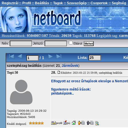
Regisztrál
:: Profil
:: Beállítás
:: Tagok
:: Szavazógép
:: Csoportok
:: Segítség
Hozzászólások:
9504007/107
Témák:
20659
Tagok:
113768
Legújabb tag:
carm
Név:
Jelszó:
Eltárol
Lista:
Ké
/ 1
szelephézag beállítás
(üzenet:
21
,
Járművek
)
28.
Topi-50
Elküldve: 2021-01-22 21:59:09,
szelephézag beállítás
Elfogyott az orosz űrhajósok elesége a Nemze
figyelemre méltó írások:
példaképünk..
Tagság: 2006-06-13 16:29:32
Tagszám: #31643
Hozzászólások: 5406
Kiváló dolgozó