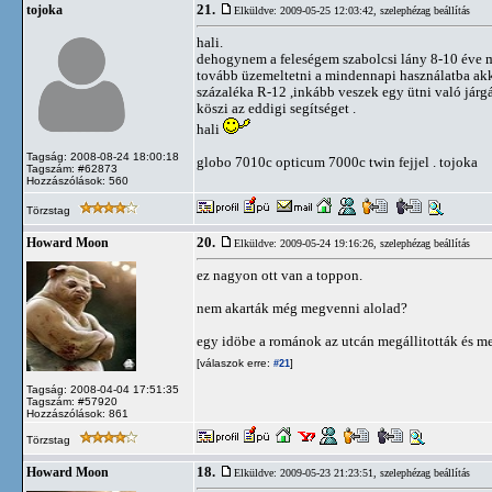
21.
tojoka
Elküldve: 2009-05-25 12:03:42,
szelephézag beállítás
hali.
dehogynem a feleségem szabolcsi lány 8-10 éve m
tovább üzemeltetni a mindennapi használatba ak
százaléka R-12 ,inkább veszek egy ütni való járgá
köszi az eddigi segítséget .
hali
Tagság: 2008-08-24 18:00:18
globo 7010c opticum 7000c twin fejjel . tojoka
Tagszám: #62873
Hozzászólások: 560
Törzstag
20.
Howard Moon
Elküldve: 2009-05-24 19:16:26,
szelephézag beállítás
ez nagyon ott van a toppon.
nem akarták még megvenni alolad?
egy idöbe a románok az utcán megállitották és m
[válaszok erre:
]
#21
Tagság: 2008-04-04 17:51:35
Tagszám: #57920
Hozzászólások: 861
Törzstag
18.
Howard Moon
Elküldve: 2009-05-23 21:23:51,
szelephézag beállítás