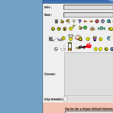
Név :
Mail :
Üzenet:
Kép feltöltés:
Írja be ide a képen látható bizton