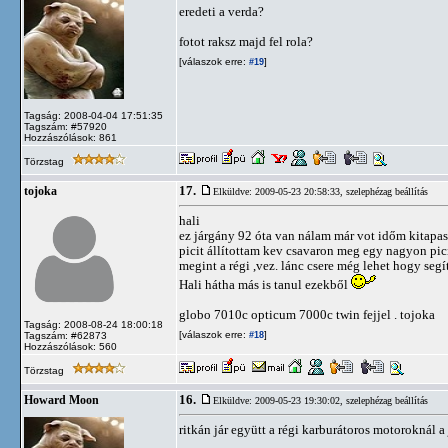
eredeti a verda?
fotot raksz majd fel rola?
[válaszok erre:
]
#19
Tagság: 2008-04-04 17:51:35
Tagszám: #57920
Hozzászólások: 861
Törzstag
17.
tojoka
Elküldve: 2009-05-23 20:58:33,
szelephézag beállítás
hali
ez járgány 92 óta van nálam már vot időm kitapa
picit állítottam kev csavaron meg egy nagyon pici
megint a régi ,vez. lánc csere még lehet hogy segí
Hali hátha más is tanul ezekből
globo 7010c opticum 7000c twin fejjel . tojoka
Tagság: 2008-08-24 18:00:18
[válaszok erre:
]
Tagszám: #62873
#18
Hozzászólások: 560
Törzstag
16.
Howard Moon
Elküldve: 2009-05-23 19:30:02,
szelephézag beállítás
ritkán jár együtt a régi karburátoros motoroknál a