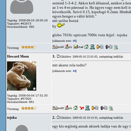
sorrend 1-3-4-2. Akkor kell álítanod, amikor a heng
az 1-es 4-es párossal is. Ha ügyes vagy nem kell 
következők. Szívó 0.15, kipufogó 0.2mm. Himbák 
egyes henger a váltó felöli."
mit szólsz hozzá
Tagság: 2008-08-24 18:00:18
Tagszám: #62873
hy
Hozzászólások: 560
globo 7010c opticum 7000c twin fejjel . tojoka
[válaszok erre:
]
#5
Törzstag
3.
Howard Moon
Elküldve: 2009-05-16 22:01:05,
szelephézag beállítás
mit akarsz rola tudni?
[válaszok erre:
]
#4
Tagság: 2008-04-04 17:51:35
Tagszám: #57920
Hozzászólások: 861
Törzstag
2.
tojoka
Elküldve: 2009-05-16 19:14:35,
szelephézag beállítás
egy kis segítség annak akinek ladája van de ugy