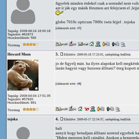
figyelek minden érdekel csak a sorendel nem volta
azt ír ják egy másik fórumon azt felejcsem el ,lej
globo 7010c opticum 7000c twin fejjel . tojoka
[válaszok erre:
]
#7
Tagság: 2008-08-24 18:00:18
Tagszám: #62873
Hozzászólások: 560
Törzstag
5.
Howard Moon
Elküldve: 2009-05-18 17:23:01,
szelephézag beállítás
jo de figyelj mán. ha ilyen alapokat kell megké
lazán hagyni vagy huzosra állitani? öreg kopott m
[válaszok erre:
]
#6
Tagság: 2008-04-04 17:51:35
Tagszám: #57920
Hozzászólások: 861
Törzstag
4.
tojoka
Elküldve: 2009-05-17 22:54:37,
szelephézag beállítás
hali
annyit hogy betudjam állítani sorrend egyebek k
"Hideg motoron kell csinálni. Azokon a hengereke