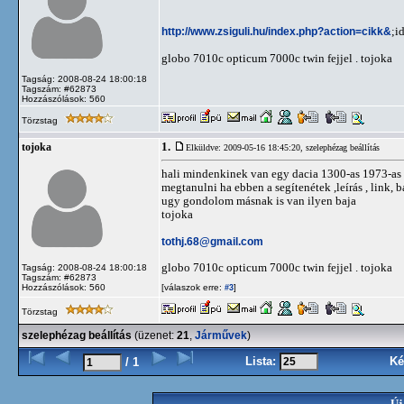
http://www.zsiguli.hu/index.php?action=cikk&
;i
globo 7010c opticum 7000c twin fejjel . tojoka
Tagság: 2008-08-24 18:00:18
Tagszám: #62873
Hozzászólások: 560
Törzstag
1.
tojoka
Elküldve: 2009-05-16 18:45:20,
szelephézag beállítás
hali mindenkinek van egy dacia 1300-as 1973-as m
megtanulni ha ebben a segítenétek ,leírás , link, 
ugy gondolom másnak is van ilyen baja
tojoka
tothj.68@gmail.com
globo 7010c opticum 7000c twin fejjel . tojoka
Tagság: 2008-08-24 18:00:18
Tagszám: #62873
Hozzászólások: 560
[válaszok erre:
]
#3
Törzstag
szelephézag beállítás
(üzenet:
21
,
Járművek
)
Lista:
Ké
/ 1
Új