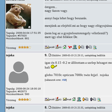
öregem...
nagy fazon vagy.
annyi baja lehet hogy beszarás.
menjünk az elejétöl.mi az hogy nagy elögyujtáss
(nem log az a gyujtelosztotengely véletlenül?)
Tagság: 2008-04-04 17:51:35
Tagszám: #57920
mert igy elsö blikkre De.
Hozzászólások: 861
Törzstag
9.
tojoka
Elküldve: 2009-05-19 21:29:15,
szelephézag beállítás
igaz én 0.15 -0.2 re állítottam a szelep hézagot 
hali
globo 7010c opticum 7000c twin fejjel . tojoka
[válaszok erre:
]
#10
Tagság: 2008-08-24 18:00:18
Tagszám: #62873
Hozzászólások: 560
Törzstag
8.
tojoka
Elküldve: 2009-05-19 21:25:35,
szelephézag beállítás