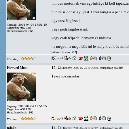
minden motornak van egyénisége ki kell tapasztal
pl beülsz dobsz gyujtást 3 szor rárugsz a pedálra é
ugyanez félgázzal.
Tagság: 2008-04-04 17:51:35
Tagszám: #57920
vagy pedálrugdosással.
Hozzászólások: 861
vagy csak félpedál benyom és inditasz.
ha megvan a megoldás ird le melyik volt és mondo
[válaszok erre:
]
#17
Törzstag
15.
Howard Moon
Elküldve: 2009-05-23 19:25:10,
szelephézag beállítás
12-es hozzászolás
Tagság: 2008-04-04 17:51:35
Tagszám: #57920
Hozzászólások: 861
Törzstag
14.
tojoka
Elküldve: 2009-05-23 17:53:07,
szelephézag beállítás