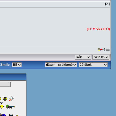
[2.]
(TÉMANYITÓ)
Smile: