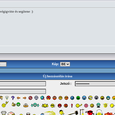
végigvitte és segítene :)
Kép:
Új hozzászólás írása
Jelszó :