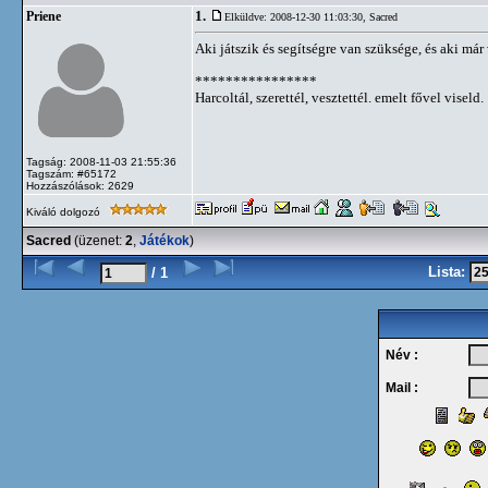
1.
Priene
Elküldve: 2008-12-30 11:03:30,
Sacred
Aki játszik és segítségre van szüksége, és aki már 
****************
Harcoltál, szerettél, vesztettél. emelt fővel viseld.
Tagság: 2008-11-03 21:55:36
Tagszám: #65172
Hozzászólások: 2629
Kiváló dolgozó
Sacred
(üzenet:
2
,
Játékok
)
Lista:
/ 1
Név :
Mail :