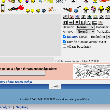
Betűszín:
Háttérszín
Árnyék:
Parázslás
BBcode
On/Off. Betűméret:
Url/Kép autokonverzió On/Off.
Aláírás beszúrása
[Feltöltési max. file méret (byte): 20000]
ja be ide a képen látható biztonsági kódot:
ley kódok teljes listája
Az oldal
0.0041642189025879
másodperc alatt generálódott.
abályzat
|
Segítség