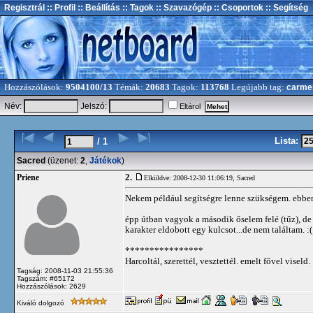
Regisztrál
:: Profil
:: Beállítás
:: Tagok
:: Szavazógép
:: Csoportok
:: Segítség
Hozzászólások:
9504100/13
Témák:
20683
Tagok:
113768
Legújabb tag:
carme
Név:
Jelszó:
Eltárol
Lista:
/ 1
Sacred
(üzenet:
2
,
Játékok
)
2.
Priene
Elküldve: 2008-12-30 11:06:19,
Sacred
Nekem például segítségre lenne szükségem. ebbe
épp útban vagyok a második őselem felé (tűz), de 
karakter eldobott egy kulcsot...de nem találtam. 
****************
Harcoltál, szerettél, vesztettél. emelt fővel viseld.
Tagság: 2008-11-03 21:55:36
Tagszám: #65172
Hozzászólások: 2629
Kiváló dolgozó