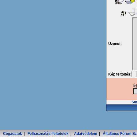
Üzenet:
Kép feltöltés:
Ír
Smi
Cégadatok
|
Felhasználási feltételek
|
Adatvédelem
|
Általános Fórum Sz