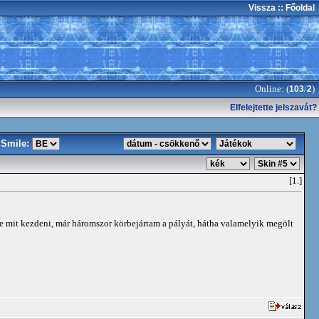
Vissza
:: Főoldal
Online: (
/
)
103
2
Elfelejtette jelszavát?
Smile:
[1.]
ele mit kezdeni, már háromszor körbejártam a pályát, hátha valamelyik megölt