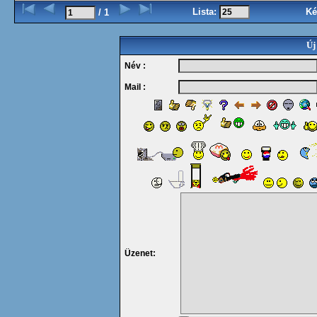
Lista:
Ké
/ 1
Új
Név :
Mail :
Üzenet: