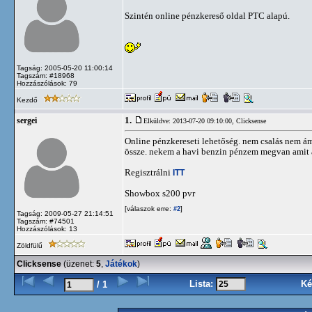
Szintén online pénzkereső oldal PTC alapú.
Tagság: 2005-05-20 11:00:14
Tagszám: #18968
Hozzászólások: 79
Kezdő
1.
sergei
Elküldve: 2013-07-20 09:10:00,
Clicksense
Online pénzkereseti lehetőség. nem csalás nem á
össze. nekem a havi benzin pénzem megvan amit 
Regisztrálni
ITT
Showbox s200 pvr
[válaszok erre:
]
#2
Tagság: 2009-05-27 21:14:51
Tagszám: #74501
Hozzászólások: 13
Zöldfülű
Clicksense
(üzenet:
5
,
Játékok
)
Lista:
Ké
/ 1