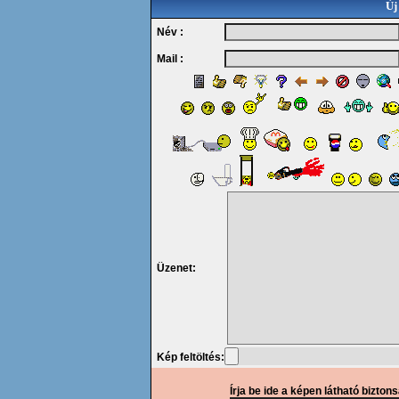
Új
Név :
Mail :
Üzenet:
Kép feltöltés:
Írja be ide a képen látható bizton