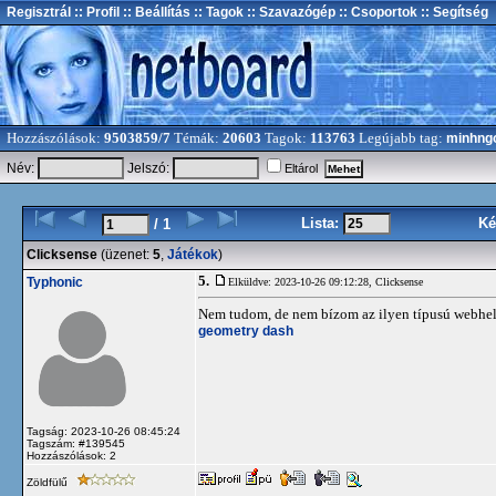
Regisztrál
:: Profil
:: Beállítás
:: Tagok
:: Szavazógép
:: Csoportok
:: Segítség
Hozzászólások:
9503859/7
Témák:
20603
Tagok:
113763
Legújabb tag:
minhng
Név:
Jelszó:
Eltárol
Lista:
Ké
/ 1
Clicksense
(üzenet:
5
,
Játékok
)
5.
Typhonic
Elküldve: 2023-10-26 09:12:28,
Clicksense
Nem tudom, de nem bízom az ilyen típusú webhel
geometry dash
Tagság: 2023-10-26 08:45:24
Tagszám: #139545
Hozzászólások: 2
Zöldfülű