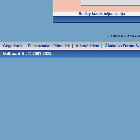
Smiley kódok teljes listája
Az oldal
0.00571179
Cégadatok
|
Felhasználási feltételek
|
Adatvédelem
|
Általános Fórum Sz
Netboard Bt. © 2001-2023.