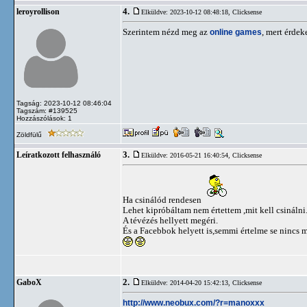
4.
leroyrollison
Elküldve: 2023-10-12 08:48:18,
Clicksense
Szerintem nézd meg az
online games
, mert érdek
Tagság: 2023-10-12 08:46:04
Tagszám: #139525
Hozzászólások: 1
Zöldfülű
3.
Leíratkozott felhasználó
Elküldve: 2016-05-21 16:40:54,
Clicksense
Ha csinálód rendesen
Lehet kipróbáltam nem értettem ,mit kell csinálni
A tévézés hellyett megéri.
És a Facebbok helyett is,semmi értelme se nincs
2.
GaboX
Elküldve: 2014-04-20 15:42:13,
Clicksense
http://www.neobux.com/?r=manoxxx