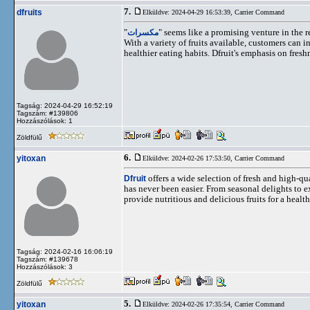
7.
dfruits
Elküldve: 2024-04-29 16:53:39,
Carrier Command
"
مكسرات
" seems like a promising venture in the
With a variety of fruits available, customers can 
healthier eating habits. Dfruit's emphasis on fres
Tagság: 2024-04-29 16:52:19
Tagszám: #139806
Hozzászólások: 1
Zöldfülű
6.
yitoxan
Elküldve: 2024-02-26 17:53:50,
Carrier Command
Dfruit
offers a wide selection of fresh and high-qua
has never been easier. From seasonal delights to ex
provide nutritious and delicious fruits for a health
Tagság: 2024-02-16 16:06:19
Tagszám: #139678
Hozzászólások: 3
Zöldfülű
5.
yitoxan
Elküldve: 2024-02-26 17:35:54,
Carrier Command