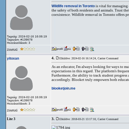
Wildlife removal in Toronto
is vital for managing
the safety of both residents and animals. Trust th
coexistence. Wildlife removal in Toronto offers pr
Tagság: 2024-02-16 16:06:19
Tagszám: #139678
Hozzászólások: 3
Zöldfülű
4.
yitoxan
Elküldve: 2024-02-16 16:14:24,
Carrier Command
As an educator, I'm always looking for ways to m
expectations in this regard. The platform's freque
Furthermore, the ability to track student progres
accordingly. Blooket truly empowers both educator
blooketjoin.me
Tagság: 2024-02-16 16:06:19
Tagszám: #139678
Hozzászólások: 3
Zöldfülű
3.
Lite 3
Elküldve: 2018-03-21 13:17:10,
Carrier Command