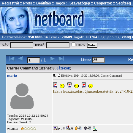
Regisztrál
:: Profil
:: Beállítás
:: Tagok
:: Szavazógép
:: Csoportok
:: Segítség
Hozzászólások:
9503886/34
Témák:
20609
Tagok:
113764
Legújabb tag:
xiang
Név:
Jelszó:
Eltárol
Lista:
Ké
/ 1
Carrier Command
(üzenet:
8
,
Játékok
)
8.
marie
Elküldve: 2024-10-22 18:09:20,
Carrier Command
[Ezt a hozzászólást újraszerkesztették: 2024-10-
Tagság: 2024-10-22 17:50:27
Tagszám: #140053
Hozzászólások: 2
Zöldfülű