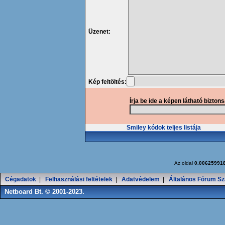
Üzenet:
Kép feltöltés:
Írja be ide a képen látható bizton
Smiley kódok teljes listája
Az oldal
0.00625991
Cégadatok
|
Felhasználási feltételek
|
Adatvédelem
|
Általános Fórum Sz
Netboard Bt. © 2001-2023.