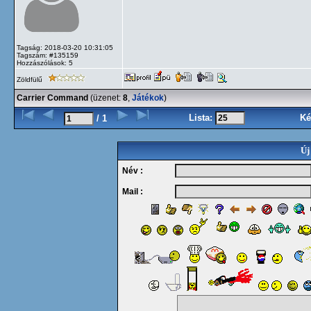
Tagság: 2018-03-20 10:31:05
Tagszám: #135159
Hozzászólások: 5
Zöldfülű
Carrier Command
(üzenet:
8
,
Játékok
)
Lista:
Ké
/ 1
Új
Név :
Mail :