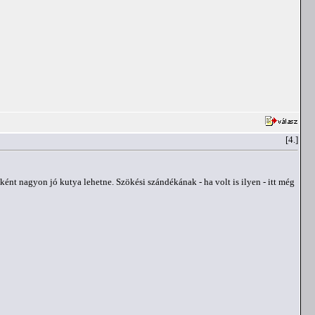
[4.]
ént nagyon jó kutya lehetne. Szökési szándékának - ha volt is ilyen - itt még