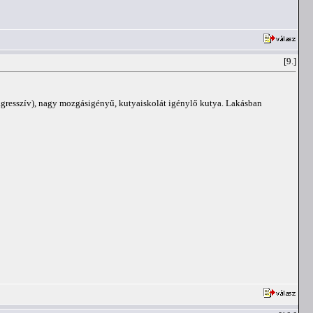
[9.]
agresszív), nagy mozgásigényű, kutyaiskolát igénylő kutya. Lakásban