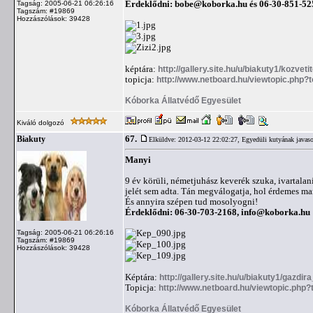
Érdeklődni:
bobe@koborka.hu
és 06-30-851-52
Tagság: 2005-06-21 06:26:16
Tagszám: #19869
Hozzászólások: 39428
képtára:
http://gallery.site.hu/u/biakuty1/kozvetit
topicja:
http://www.netboard.hu/viewtopic.php?
Kóborka Állatvédő Egyesület
Kiváló dolgozó
67.
Biakuty
Elküldve: 2012-03-12 22:02:27,
Egyedüli kutyának javaso
Manyi
9 év körüli, németjuhász keverék szuka, ivartalan
jelét sem adta. Tán megválogatja, hol érdemes ma
És annyira szépen tud mosolyogni!
Érdeklődni: 06-30-703-2168,
info@koborka.hu
Tagság: 2005-06-21 06:26:16
Tagszám: #19869
Hozzászólások: 39428
Képtára:
http://gallery.site.hu/u/biakuty1/gazdi
Topicja:
http://www.netboard.hu/viewtopic.php
Kóborka Állatvédő Egyesület