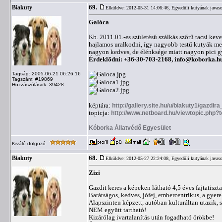
69.
Biakuty
Elküldve: 2012-05-31 14:06:46,
Egyedüli kutyának javaso
Galóca
Kb. 2011.01.-es születésű szálkás szőrű tacsi kev
hajlamos uralkodni, így nagyobb testű kutyák mel
nagyon kedves, de élénksége miatt nagyon pici g
Érdeklődni: +36-30-703-2168,
info@koborka.h
Tagság: 2005-06-21 06:26:16
Tagszám: #19869
Hozzászólások: 39428
képtára:
http://gallery.site.hu/u/biakuty1/gazdir
topicja:
http://www.netboard.hu/viewtopic.php?
Kóborka Állatvédő Egyesület
Kiváló dolgozó
68.
Biakuty
Elküldve: 2012-05-27 22:24:08,
Egyedüli kutyának javaso
Zizi
Gazdit keres a képeken látható 4,5 éves fajtatiszt
Barátságos, kedves, jófej, embercentrikus, a gyerek
Alapszinten képzett, autóban kulturáltan utazik, 
NEM együtt tartható!
Kizárólag ivartalanítás után fogadható örökbe!