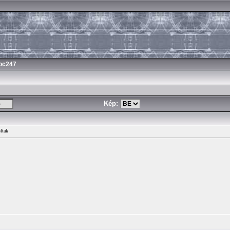
oc247
Kép:
ltak