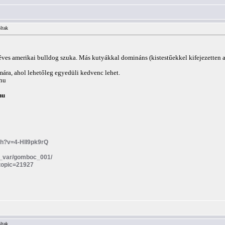
ltak
éves amerikai bulldog szuka. Más kutyákkal domináns (kistestűekkel kifejezetten 
mára, ahol lehetőleg egyedüli kedvenc lehet.
hu
hu
ch?v=4-HlI9pk9rQ
ira_var/gomboc_001/
?topic=21927
ltak