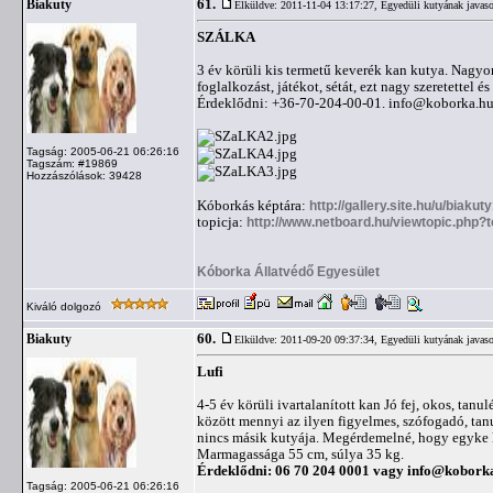
61.
Biakuty
Elküldve: 2011-11-04 13:17:27,
Egyedüli kutyának javaso
SZÁLKA
3 év körüli kis termetű keverék kan kutya. Nagyo
foglalkozást, játékot, sétát, ezt nagy szeretettel
Érdeklődni: +36-70-204-00-01.
info@koborka.h
Tagság: 2005-06-21 06:26:16
Tagszám: #19869
Hozzászólások: 39428
Kóborkás képtára:
http://gallery.site.hu/u/biaku
topicja:
http://www.netboard.hu/viewtopic.php?
Kóborka Állatvédő Egyesület
Kiváló dolgozó
60.
Biakuty
Elküldve: 2011-09-20 09:37:34,
Egyedüli kutyának javaso
Lufi
4-5 év körüli ivartalanított kan Jó fej, okos, ta
között mennyi az ilyen figyelmes, szófogadó, tan
nincs másik kutyája. Megérdemelné, hogy egyke leg
Marmagassága 55 cm, súlya 35 kg.
Érdeklődni: 06 70 204 0001 vagy
info@kobork
Tagság: 2005-06-21 06:26:16