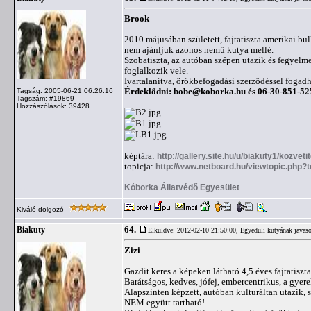
Brook
2010 májusában született, fajtatiszta amerikai b
nem ajánljuk azonos nemű kutya mellé.
Szobatiszta, az autóban szépen utazik és fegyelme
foglalkozik vele.
Ivartalanítva, örökbefogadási szerződéssel fogad
Érdeklődni:
bobe@koborka.hu
és 06-30-851-52
Tagság: 2005-06-21 06:26:16
Tagszám: #19869
Hozzászólások: 39428
képtára:
http://gallery.site.hu/u/biakuty1/kozveti
topicja:
http://www.netboard.hu/viewtopic.php?
Kóborka Állatvédő Egyesület
Kiváló dolgozó
64.
Biakuty
Elküldve: 2012-02-10 21:50:00,
Egyedüli kutyának javaso
Zizi
Gazdit keres a képeken látható 4,5 éves fajtatiszt
Barátságos, kedves, jófej, embercentrikus, a gyerek
Alapszinten képzett, autóban kulturáltan utazik, 
NEM együtt tartható!