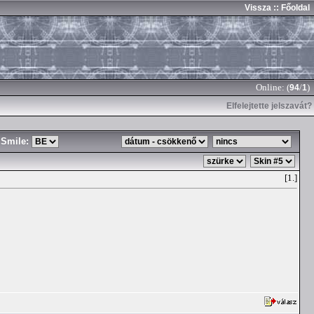
Vissza
:: Főoldal
Online: (
/
)
94
1
Elfelejtette jelszavát?
Smile:
[1.]