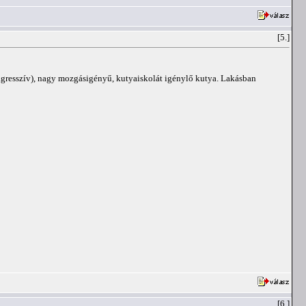
[5.]
agresszív), nagy mozgásigényű, kutyaiskolát igénylő kutya. Lakásban
[6.]