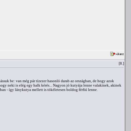
[8.]
 lássuk be: van még pár tízezer hasonló darab az országban, de hogy azok
ogy neki is elég egy halk kérés... Nagyon jó kutyája lenne valakinek, akinek
an - így lánykutya mellett is tökéletesen boldog férfiú lenne.