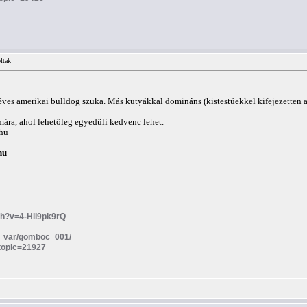
ltak
éves amerikai bulldog szuka. Más kutyákkal domináns (kistestűekkel kifejezetten 
mára, ahol lehetőleg egyedüli kedvenc lehet.
hu
hu
ch?v=4-HlI9pk9rQ
ira_var/gomboc_001/
?topic=21927