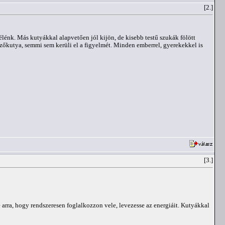
[2.]
élénk. Más kutyákkal alapvetően jól kijön, de kisebb testű szukák fölött
zőkutya, semmi sem kerüli el a figyelmét. Minden emberrel, gyerekekkel is
[3.]
 arra, hogy rendszeresen foglalkozzon vele, levezesse az energiáit. Kutyákkal