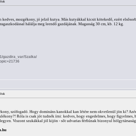
ltak
n kedves, mozgékony, jó jelző kutya. Más kutyákkal kicsit kötekedő, ezért elsősor
 és ragaszkodással hálálja meg leendő gazdájának. Magasság 30 cm, kb. 12 kg.
u
ty1/gazdira_var/Szalka/
topic=21736
ltak
nulékony, szófogadó. Hogy domináns kanokkal kan létére nem okvetlenül jön ki? Azé
ulékony?! Róla is csak jót tudnék írni: kedves, hogy engedelmes, hogy figyelmes, h
yen. Viszont szukákkal jól kijön - sőt udvarias férfiúnak bizonyul hölgytársaságb
a.hu