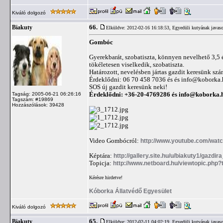
Kiváló dolgozó
66.
Biakuty
Elküldve: 2012-02-16 16:18:53,
Egyedüli kutyának javaso
Gombóc
Gyerekbarát, szobatiszta, könnyen nevelhető 3,5 
tökéletesen viselkedik, szobatiszta.
Határozott, nevelésben jártas gazdit keresünk szá
Érdeklődni: 06 70 458 7036 és és
info@koborka.
SOS új gazdit keresünk neki!
Érdeklődni: +36-20-4769286 és
info@koborka.
Tagság: 2005-06-21 06:26:16
Tagszám: #19869
Hozzászólások: 39428
Video Gombócról:
http://www.youtube.com/wat
Képtára:
http://gallery.site.hu/u/biakuty1/gazd
Topicja:
http://www.netboard.hu/viewtopic.php
Kérésre hirdetve!
Kóborka Állatvédő Egyesület
Kiváló dolgozó
65.
Biakuty
Elküldve: 2012-02-11 04:02:19,
Egyedüli kutyának javaso