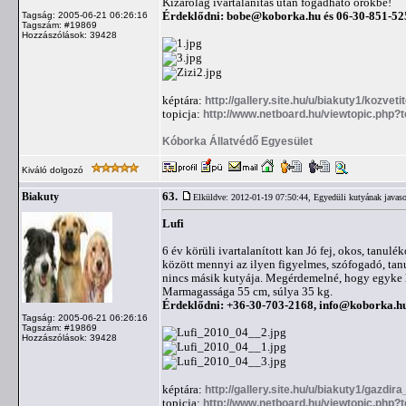
Kizárólag ivartalanítás után fogadható örökbe!
Érdeklődni:
bobe@koborka.hu
és 06-30-851-52
Tagság: 2005-06-21 06:26:16
Tagszám: #19869
Hozzászólások: 39428
képtára:
http://gallery.site.hu/u/biakuty1/kozvetit
topicja:
http://www.netboard.hu/viewtopic.php?
Kóborka Állatvédő Egyesület
Kiváló dolgozó
63.
Biakuty
Elküldve: 2012-01-19 07:50:44,
Egyedüli kutyának javaso
Lufi
6 év körüli ivartalanított kan Jó fej, okos, tanu
között mennyi az ilyen figyelmes, szófogadó, tan
nincs másik kutyája. Megérdemelné, hogy egyke leg
Marmagassága 55 cm, súlya 35 kg.
Érdeklődni: +36-30-703-2168,
info@koborka.h
Tagság: 2005-06-21 06:26:16
Tagszám: #19869
Hozzászólások: 39428
képtára:
http://gallery.site.hu/u/biakuty1/gazdira
topicja:
http://www.netboard.hu/viewtopic.php?