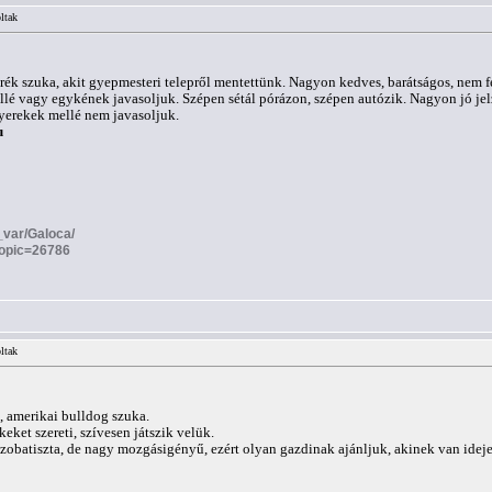
ltak
erék szuka, akit gyepmesteri telepről mentettünk. Nagyon kedves, barátságos, nem f
lé vagy egykének javasoljuk. Szépen sétál pórázon, szépen autózik. Nagyon jó jel
yerekek mellé nem javasoljuk.
u
a_var/Galoca/
topic=26786
ltak
a, amerikai bulldog szuka.
eket szereti, szívesen játszik velük.
szobatiszta, de nagy mozgásigényű, ezért olyan gazdinak ajánljuk, akinek van ideje