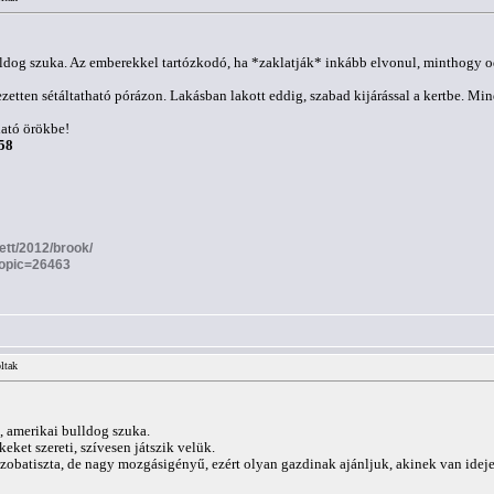
ulldog szuka. Az emberekkel tartózkodó, ha *zaklatják* inkább elvonul, minthogy 
zetten sétáltatható pórázon. Lakásban lakott eddig, szabad kijárással a kertbe. M
ható örökbe!
58
tett/2012/brook/
topic=26463
ltak
a, amerikai bulldog szuka.
eket szereti, szívesen játszik velük.
szobatiszta, de nagy mozgásigényű, ezért olyan gazdinak ajánljuk, akinek van ideje