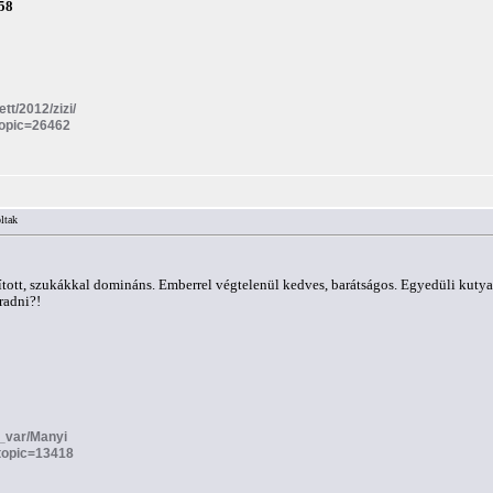
58
ett/2012/zizi/
topic=26462
ltak
ított, szukákkal domináns. Emberrel végtelenül kedves, barátságos. Egyedüli kutyak
radni?!
ra_var/Manyi
?topic=13418