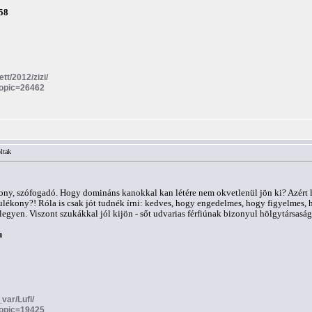
58
ett/2012/zizi/
topic=26462
ltak
lékony, szófogadó. Hogy domináns kanokkal kan létére nem okvetlenül jön ki? Azért
ulékony?! Róla is csak jót tudnék írni: kedves, hogy engedelmes, hogy figyelmes, h
yen. Viszont szukákkal jól kijön - sőt udvarias férfiúnak bizonyul hölgytársaságb
u
_var/Lufi/
topic=19425