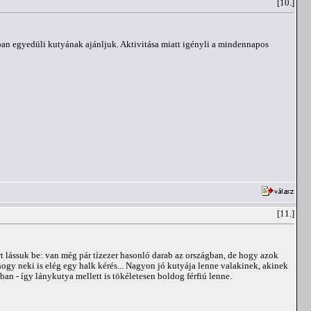
[10.]
ban egyedüli kutyának ajánljuk. Aktivitása miatt igényli a mindennapos
[11.]
rt lássuk be: van még pár tízezer hasonló darab az országban, de hogy azok
ogy neki is elég egy halk kérés... Nagyon jó kutyája lenne valakinek, akinek
an - így lánykutya mellett is tökéletesen boldog férfiú lenne.