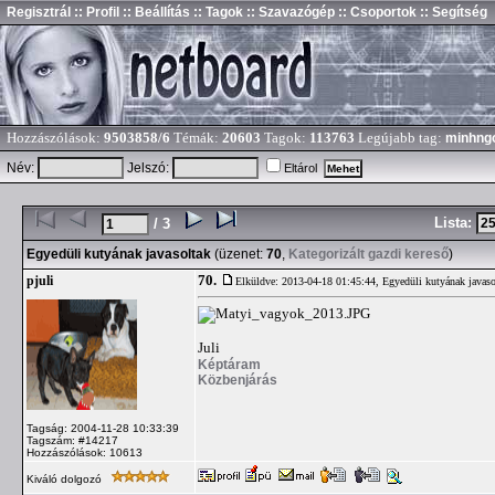
Regisztrál
:: Profil
:: Beállítás
:: Tagok
:: Szavazógép
:: Csoportok
:: Segítség
Hozzászólások:
9503858/6
Témák:
20603
Tagok:
113763
Legújabb tag:
minhng
Név:
Jelszó:
Eltárol
Lista:
/ 3
Egyedüli kutyának javasoltak
(üzenet:
70
,
Kategorizált gazdi kereső
)
70.
pjuli
Elküldve: 2013-04-18 01:45:44,
Egyedüli kutyának javaso
Juli
Képtáram
Közbenjárás
Tagság: 2004-11-28 10:33:39
Tagszám: #14217
Hozzászólások: 10613
Kiváló dolgozó