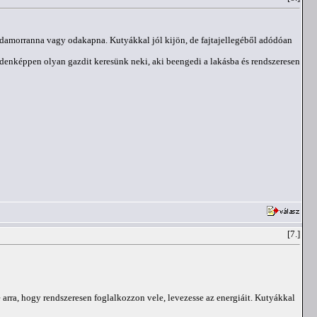
odamorranna vagy odakapna. Kutyákkal jól kijön, de fajtajellegéből adódóan
indenképpen olyan gazdit keresünk neki, aki beengedi a lakásba és rendszeresen
[7.]
 arra, hogy rendszeresen foglalkozzon vele, levezesse az energiáit. Kutyákkal