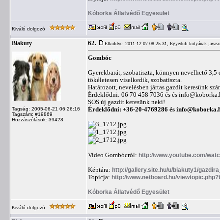
Kóborka Állatvédő Egyesület
Kiváló dolgozó
62.
Biakuty
Elküldve: 2011-12-07 08:25:31,
Egyedüli kutyának javaso
Gombóc
Gyerekbarát, szobatiszta, könnyen nevelhető 3,5 
tökéletesen viselkedik, szobatiszta.
Határozott, nevelésben jártas gazdit keresünk szá
Érdeklődni: 06 70 458 7036 és és
info@koborka.
SOS új gazdit keresünk neki!
Érdeklődni: +36-20-4769286 és
info@koborka.
Tagság: 2005-06-21 06:26:16
Tagszám: #19869
Hozzászólások: 39428
Video Gombócról:
http://www.youtube.com/wat
Képtára:
http://gallery.site.hu/u/biakuty1/gazd
Topicja:
http://www.netboard.hu/viewtopic.php
Kóborka Állatvédő Egyesület
Kiváló dolgozó