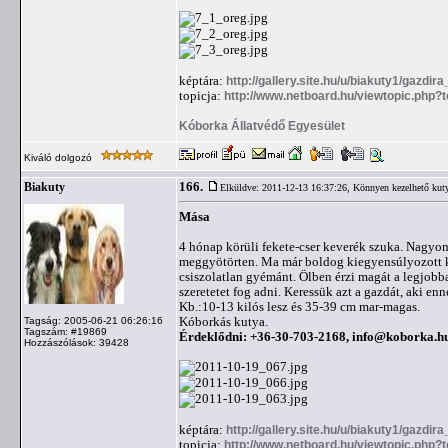
képtára:
http://gallery.site.hu/u/biakuty1/gazdir
topicja:
http://www.netboard.hu/viewtopic.php?
Kóborka Állatvédő Egyesület
Kiváló dolgozó
166.
Biakuty
Elküldve: 2011-12-13 16:37:26,
Könnyen kezelhető kut
Mása
4 hónap körüli fekete-cser keverék szuka. Nagyo
meggyötörten. Ma már boldog kiegyensúlyozott kis
csiszolatlan gyémánt. Ölben érzi magát a legjobb
szeretetet fog adni. Keressük azt a gazdát, aki en
Kb.:10-13 kilós lesz és 35-39 cm mar-magas.
Kóborkás kutya.
Tagság: 2005-06-21 06:26:16
Tagszám: #19869
Érdeklődni: +36-30-703-2168,
info@koborka.h
Hozzászólások: 39428
képtára:
http://gallery.site.hu/u/biakuty1/gazdi
topicja:
http://www.netboard.hu/viewtopic.php?