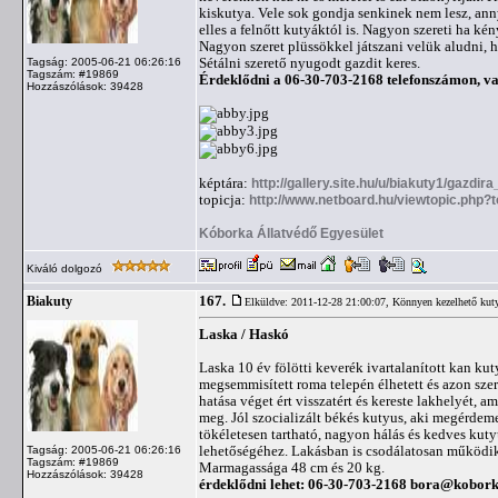
kiskutya. Vele sok gondja senkinek nem lesz, ann
elles a felnőtt kutyáktól is. Nagyon szereti ha ké
Nagyon szeret plüssökkel játszani velük aludni, 
Sétálni szerető nyugodt gazdit keres.
Tagság: 2005-06-21 06:26:16
Tagszám: #19869
Érdeklődni a 06-30-703-2168 telefonszámon, v
Hozzászólások: 39428
képtára:
http://gallery.site.hu/u/biakuty1/gazdir
topicja:
http://www.netboard.hu/viewtopic.php?
Kóborka Állatvédő Egyesület
Kiváló dolgozó
167.
Biakuty
Elküldve: 2011-12-28 21:00:07,
Könnyen kezelhető kut
Laska / Haskó
Laska 10 év fölötti keverék ivartalanított kan kut
megsemmisített roma telepén élhetett és azon sze
hatása véget ért visszatért és kereste lakhelyét, 
meg. Jól szocializált békés kutyus, aki megérdeme
tökéletesen tartható, nagyon hálás és kedves kuty
lehetőségéhez. Lakásban is csodálatosan működik
Tagság: 2005-06-21 06:26:16
Tagszám: #19869
Marmagassága 48 cm és 20 kg.
Hozzászólások: 39428
érdeklődni lehet: 06-30-703-2168
bora@kobork