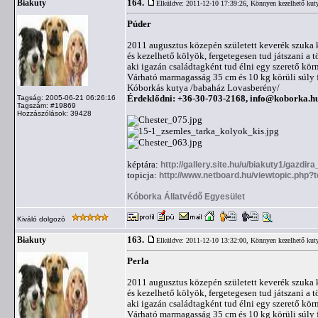
164.
Biakuty
Elküldve: 2011-12-10 17:39:26,
Könnyen kezelhető kut
Púder
2011 augusztus közepén született keverék szuka k
és kezelhető kölyök, fergetegesen tud játszani a 
aki igazán családtagként tud élni egy szerető kör
Várható marmagasság 35 cm és 10 kg körüli súly f
Kóborkás kutya /babaház Lovasberény/
Érdeklődni: +36-30-703-2168,
info@koborka.h
Tagság: 2005-06-21 06:26:16
Tagszám: #19869
Hozzászólások: 39428
képtára:
http://gallery.site.hu/u/biakuty1/gazdir
topicja:
http://www.netboard.hu/viewtopic.php?
Kóborka Állatvédő Egyesület
Kiváló dolgozó
163.
Biakuty
Elküldve: 2011-12-10 13:32:00,
Könnyen kezelhető kut
Perla
2011 augusztus közepén született keverék szuka k
és kezelhető kölyök, fergetegesen tud játszani a 
aki igazán családtagként tud élni egy szerető kör
Várható marmagasság 35 cm és 10 kg körüli súly f