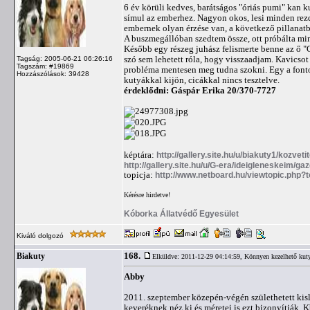
6 év körüli kedves, barátságos "óriás pumi" kan k
símul az emberhez. Nagyon okos, lesi minden rezd
embernek olyan érzése van, a következő pillanatb
A buszmegállóban szedtem össze, ott próbálta m
Később egy részeg juhász felismerte benne az ő "C
szó sem lehetett róla, hogy visszaadjam. Kavicso
Tagság: 2005-06-21 06:26:16
Tagszám: #19869
probléma mentesen meg tudna szokni. Egy a fontos,
Hozzászólások: 39428
kutyákkal kijön, cicákkal nincs tesztelve.
érdeklődni: Gáspár Erika 20/370-7727
képtára:
http://gallery.site.hu/u/biakuty1/kozveti
http://gallery.site.hu/u/G-era/ideigleneskeim/g
topicja:
http://www.netboard.hu/viewtopic.php?
Kérésre hirdetve!
Kóborka Állatvédő Egyesület
Kiváló dolgozó
168.
Biakuty
Elküldve: 2011-12-29 04:14:59,
Könnyen kezelhető kut
Abby
2011. szeptember közepén-végén születhetett kisl
keveréknek néz ki és méretei is ezt bizonyítják. 