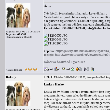
Áron
7 év körüli ivartalanított labrador keverék kan .
Végtelenül nyugodt, békés kutya. Csak szemléli a 
a legkisebb figyelemnek, és akkor bújik, dugja fe
jobb szeretet mellett békésen szeretne elmeditálga
Érdeklődni: +36-30-703-2168,
info@koborka.h
Tagság: 2005-06-21 06:26:16
Tagszám: #19869
Hozzászólások: 39428
képtára:
http://gallery.site.hu/u/biakuty1/gazdir
topicja:
http://www.netboard.hu/viewtopic.php?
Kóborka Állatvédő Egyesület
Kiváló dolgozó
159.
Biakuty
Elküldve: 2011-08-09 21:32:28,
Könnyen kezelhető kut
Laska / Haskó
Laska 10 év fölötti keverék ivartalanított kan kut
megsemmisített roma telepén élhetett és azon sze
hatása véget ért visszatért és kereste lakhelyét, 
meg. Jól szocializált békés kutyus, aki megérdeme
tökéletesen tartható, nagyon hálás és kedves kuty
Tagság: 2005-06-21 06:26:16