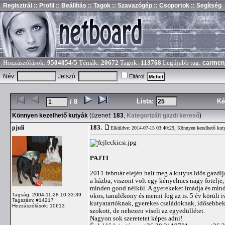
Regisztrál
:: Profil
:: Beállítás
:: Tagok
:: Szavazógép
:: Csoportok
:: Segítség
Hozzászólások:
9504054/5
Témák:
20672
Tagok:
113768
Legújabb tag:
carmen
Név:
Jelszó:
Eltárol
Lista:
Ké
/ 8
Könnyen kezelhető kutyák
(üzenet:
183
,
Kategorizált gazdi kereső
)
183.
pjuli
Elküldve: 2014-07-15 03:40:29,
Könnyen kezelhető kut
PAJTI
2011.február elején halt meg a kutyus idős gazdi
a házba, viszont volt egy kényelmes nagy fotelje,
minden gond nélkül. A gyerekeket imádja és minde
Tagság: 2004-11-28 10:33:39
okos, tanulékony és menni fog az is. 5 év körüli 
Tagszám: #14217
kutyatartóknak, gyerekes családoknak, idősebbek
Hozzászólások: 10613
szokott, de nehezen viseli az egyedüllétet.
Nagyon sok szeretetet képes adni!