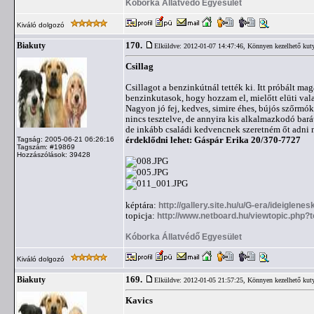
Kóborka Állatvédő Egyesület
Kiváló dolgozó
170.
Biakuty
Elküldve: 2012-01-07 14:47:46,
Könnyen kezelhető kut
Csillag
Csillagot a benzinkútnál tették ki. Itt próbált m
benzinkutasok, hogy hozzam el, mielőtt elüti val
Nagyon jó fej, kedves, simire éhes, bújós szőrmó
nincs tesztelve, de annyira kis alkalmazkodó bará
de inkább családi kedvencnek szeretném őt adni
érdeklődni lehet: Gáspár Erika 20/370-7727
Tagság: 2005-06-21 06:26:16
Tagszám: #19869
Hozzászólások: 39428
képtára:
http://gallery.site.hu/u/G-era/ideiglene
topicja:
http://www.netboard.hu/viewtopic.php?
Kóborka Állatvédő Egyesület
Kiváló dolgozó
169.
Biakuty
Elküldve: 2012-01-05 21:57:25,
Könnyen kezelhető kut
Kavics