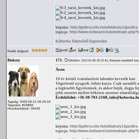
képtára:
http://gallery.site.hu/u/biakuty1/gazdira
topicja:
http://www.netboard.hu/viewtopic.php?
Kóborka Állatvédő Egyesület
Kiváló dolgozó
171.
Biakuty
Elküldve: 2012-01-08 18:10:43,
Könnyen kezelhető kut
Áron
10 év körüli ivartalanított labrador keverék kan .
Végtelenül nyugodt, békés kutya. Csak szemléli a 
a legkisebb figyelemnek, és akkor bújik, dugja fe
jobb szeretet mellett békésen szeretne elmeditálga
Érdeklődni: +36-30-703-2168,
info@koborka.h
Tagság: 2005-06-21 06:26:16
Tagszám: #19869
Hozzászólások: 39428
képtára:
http://gallery.site.hu/u/biakuty1/gazdir
topicja:
http://www.netboard.hu/viewtopic.php?