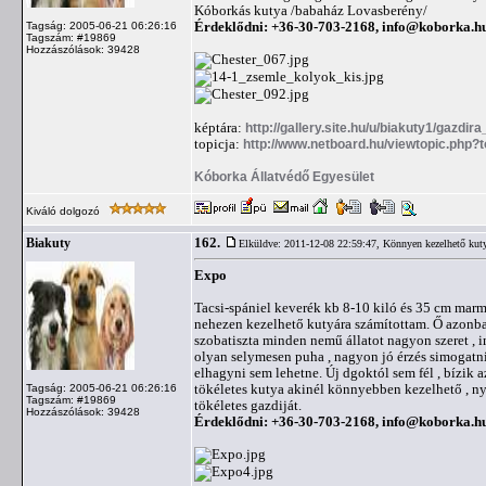
Kóborkás kutya /babaház Lovasberény/
Érdeklődni: +36-30-703-2168,
info@koborka.h
Tagság: 2005-06-21 06:26:16
Tagszám: #19869
Hozzászólások: 39428
képtára:
http://gallery.site.hu/u/biakuty1/gazdira
topicja:
http://www.netboard.hu/viewtopic.php?
Kóborka Állatvédő Egyesület
Kiváló dolgozó
162.
Biakuty
Elküldve: 2011-12-08 22:59:47,
Könnyen kezelhető kut
Expo
Tacsi-spániel keverék kb 8-10 kiló és 35 cm marma
nehezen kezelhető kutyára számítottam. Ő azonban
szobatiszta minden nemű állatot nagyon szeret , i
olyan selymesen puha , nagyon jó érzés simogatni
elhagyni sem lehetne. Új dgoktól sem fél , bízik 
tökéletes kutya akinél könnyebben kezelhető , n
Tagság: 2005-06-21 06:26:16
Tagszám: #19869
tökéletes gazdiját.
Hozzászólások: 39428
Érdeklődni: +36-30-703-2168,
info@koborka.h