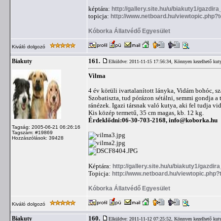
képtára:
http://gallery.site.hu/u/biakuty1/gazdir
topicja:
http://www.netboard.hu/viewtopic.php?
Kóborka Állatvédő Egyesület
Kiváló dolgozó
161.
Biakuty
Elküldve: 2011-11-15 17:56:34,
Könnyen kezelhető kut
Vilma
4 év körüli ivartalanított lányka, Vidám bohóc, s
Szobatiszta, tud pórázon sétálni, semmi gondja a
ránézek. Igazi társnak való kutya, aki fel tudja vid
Kis közép termetű, 35 cm magas, kb. 12 kg.
Érdeklődni:06-30-703-2168,
info@koborka.hu
Tagság: 2005-06-21 06:26:16
Tagszám: #19869
Hozzászólások: 39428
Képtára:
http://gallery.site.hu/u/biakuty1/gazdir
Topicja:
http://www.netboard.hu/viewtopic.php
Kóborka Állatvédő Egyesület
Kiváló dolgozó
160.
Biakuty
Elküldve: 2011-11-12 07:25:52,
Könnyen kezelhető kut