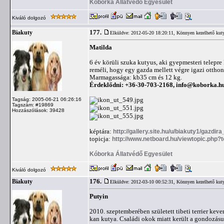
Kóborka Állatvédő Egyesület
Kiváló dolgozó
177.
Biakuty
Elküldve: 2012-05-20 18:20:11,
Könnyen kezelhető kut
Matilda
6 év körüli szuka kutyus, aki gyepmesteri telepre
reméli, hogy egy gazda mellett végre igazi otthonr
Marmagassága: kb35 cm és 12 kg.
Érdeklődni: +36-30-703-2168,
info@koborka.h
Tagság: 2005-06-21 06:26:16
Tagszám: #19869
Hozzászólások: 39428
képtára:
http://gallery.site.hu/u/biakuty1/gazdira
topicja:
http://www.netboard.hu/viewtopic.php?
Kóborka Állatvédő Egyesület
Kiváló dolgozó
176.
Biakuty
Elküldve: 2012-03-10 00:52:31,
Könnyen kezelhető kut
Putyin
2010. szeptemberében született tibeti terrier kever
kan kutya. Családi okok miatt került a gondozásun