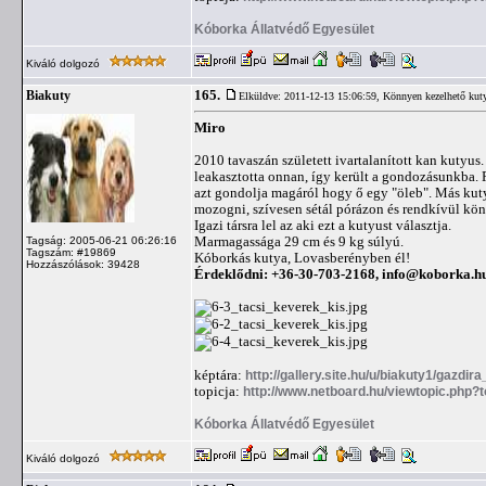
Kóborka Állatvédő Egyesület
Kiváló dolgozó
165.
Biakuty
Elküldve: 2011-12-13 15:06:59,
Könnyen kezelhető kut
Miro
2010 tavaszán született ivartalanított kan kutyu
leakasztotta onnan, így került a gondozásunkba. Rö
azt gondolja magáról hogy ő egy "öleb". Más kuty
mozogni, szívesen sétál pórázon és rendkívül kön
Igazi társra lel az aki ezt a kutyust választja.
Marmagassága 29 cm és 9 kg súlyú.
Tagság: 2005-06-21 06:26:16
Tagszám: #19869
Kóborkás kutya, Lovasberényben él!
Hozzászólások: 39428
Érdeklődni: +36-30-703-2168,
info@koborka.h
képtára:
http://gallery.site.hu/u/biakuty1/gazdira
topicja:
http://www.netboard.hu/viewtopic.php?
Kóborka Állatvédő Egyesület
Kiváló dolgozó