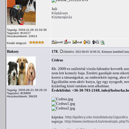
Juli
Képtáram
Közbenjárás
Tagság: 2004-11-28 10:33:39
Tagszám: #14217
Hozzászólások: 10613
Kiváló dolgozó
178.
Biakuty
Elküldve: 2012-06-03 16:00:32,
Könnyen kezelhető kut
Cédrus
Kb. 2009-es születésű vizsla-labrador keverék szu
nem lett komoly baja. Eredeti gazdáját nem sike
keresi a társaságukat, az emberekért rajong, akor
Egyáltalán nem aktív kutya, így egy nyugodt, nem 
kizárólag kinti tartásra nem alkalmas.
Érdeklődni: +36-30-703-2168,
info@koborka.h
Tagság: 2005-06-21 06:26:16
Tagszám: #19869
Hozzászólások: 39428
képtára:
http://gallery.site.hu/u/biakuty1/gazdir
topicja:
http://www.netboard.hu/viewtopic.php?