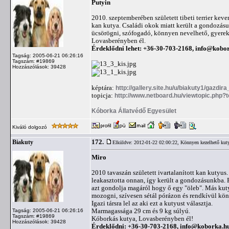
Putyin
2010. szeptemberében született tibeti terrier kever
kan kutya. Családi okok miatt került a gondozásun
ücsörögni, szófogadó, könnyen nevelhető, gyerek
Lovasberényben él.
Érdeklődni lehet: +36-30-703-2168,
info@kobor
Tagság: 2005-06-21 06:26:16
Tagszám: #19869
Hozzászólások: 39428
képtára:
http://gallery.site.hu/u/biakuty1/gazdira
topicja:
http://www.netboard.hu/viewtopic.php?
Kóborka Állatvédő Egyesület
Kiváló dolgozó
172.
Biakuty
Elküldve: 2012-01-22 02:00:22,
Könnyen kezelhető kut
Miro
2010 tavaszán született ivartalanított kan kutyu
leakasztotta onnan, így került a gondozásunkba. Rö
azt gondolja magáról hogy ő egy "öleb". Más kuty
mozogni, szívesen sétál pórázon és rendkívül kön
Igazi társra lel az aki ezt a kutyust választja.
Marmagassága 29 cm és 9 kg súlyú.
Tagság: 2005-06-21 06:26:16
Tagszám: #19869
Kóborkás kutya, Lovasberényben él!
Hozzászólások: 39428
Érdeklődni: +36-30-703-2168,
info@koborka.h