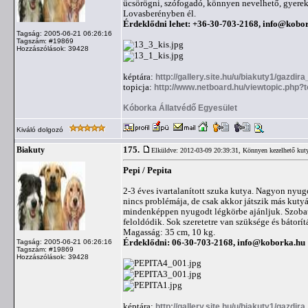
ücsörögni, szófogadó, könnyen nevelhető, gyerek
Lovasberényben él.
Érdeklődni lehet: +36-30-703-2168,
info@kobor
Tagság: 2005-06-21 06:26:16
Tagszám: #19869
Hozzászólások: 39428
képtára:
http://gallery.site.hu/u/biakuty1/gazdira
topicja:
http://www.netboard.hu/viewtopic.php?
Kóborka Állatvédő Egyesület
Kiváló dolgozó
175.
Biakuty
Elküldve: 2012-03-09 20:39:31,
Könnyen kezelhető kut
Pepi / Pepita
2-3 éves ivartalanított szuka kutya. Nagyon nyugo
nincs problémája, de csak akkor játszik más kutyá
mindenképpen nyugodt légkörbe ajánljuk. Szobatis
feloldódik. Sok szeretetre van szüksége és bátorít
Magasság: 35 cm, 10 kg.
Érdeklődni: 06-30-703-2168,
info@koborka.hu
Tagság: 2005-06-21 06:26:16
Tagszám: #19869
Hozzászólások: 39428
képtára:
http://gallery.site.hu/u/biakuty1/gazdira