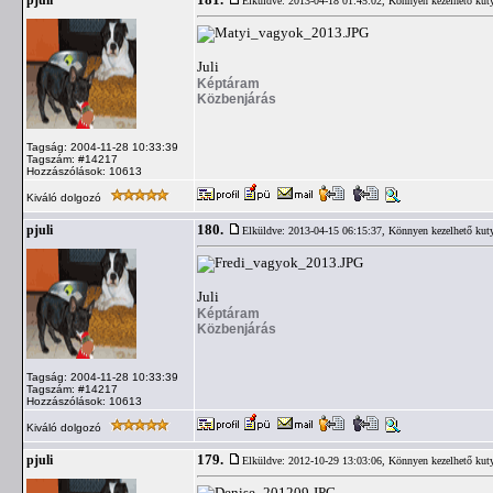
181.
pjuli
Elküldve: 2013-04-18 01:45:02,
Könnyen kezelhető kut
Juli
Képtáram
Közbenjárás
Tagság: 2004-11-28 10:33:39
Tagszám: #14217
Hozzászólások: 10613
Kiváló dolgozó
180.
pjuli
Elküldve: 2013-04-15 06:15:37,
Könnyen kezelhető kut
Juli
Képtáram
Közbenjárás
Tagság: 2004-11-28 10:33:39
Tagszám: #14217
Hozzászólások: 10613
Kiváló dolgozó
179.
pjuli
Elküldve: 2012-10-29 13:03:06,
Könnyen kezelhető kut