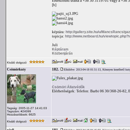
Érdeklődni utána a +36 30 3119701 vagy a +36 3
[b]
képtára:
http://gallery.site.hu/u/MancsRancs/gaz
topicja:
http://www.netboard.hu/viewtopic.php?
Juli
Képtáram
Közbenjárás
Kiváló dolgozó
182.
Csömörkuty
Elküldve: 2013-04-18 01:51:13,
Könnyen kezelhető kut
Csömöri Állatvédők
Elérhetőségek: Telefon: Barbi 06 30/368-26-82, 
Tagság: 2005-11-27 14:41:03
Tagszám: #24099
Hozzászólások: 6625
Kiváló dolgozó