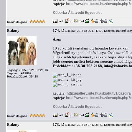
topicja:
http://www.netboard.hu/viewtopic.php?
Kóborka Állatvédő Egyesület
Kiváló dolgozó
174.
Biakuty
Elküldve: 2012-03-06 11:47:54,
Könnyen kezelhető kut
Áron
10 év körüli ivartalanított labrador keverék kan .
Végtelenül nyugodt, békés kutya. Csak szemléli a 
a legkisebb figyelemnek, és akkor bújik, dugja fe
jobb szeretet mellett békésen szeretne elmeditálga
Érdeklődni: +36-30-703-2168,
info@koborka.h
Tagság: 2005-06-21 06:26:16
Tagszám: #19869
Hozzászólások: 39428
képtára:
http://gallery.site.hu/u/biakuty1/gazdir
topicja:
http://www.netboard.hu/viewtopic.php?
Kóborka Állatvédő Egyesület
Kiváló dolgozó
173.
Biakuty
Elküldve: 2012-02-07 12:38:42,
Könnyen kezelhető kut