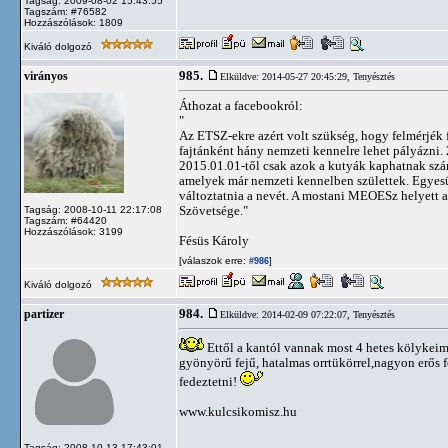
Tagság: 2009-08-02 15:43:55
Tagszám: #76582
Hozzászólások: 1809
Kiváló dolgozó
985.
virányos
Elküldve: 2014-05-27 20:45:29,
Tenyésztés
Áthozat a facebookról:
"
Az ETSZ-ekre azért volt szükség, hogy felmérjék 
fajtánként hány nemzeti kennelre lehet pályázni.
2015.01.01-től csak azok a kutyák kaphatnak szárm
amelyek már nemzeti kennelben születtek. Egyesül
változtatnia a nevét. A mostani MEOESz helyett
Szövetsége."
Tagság: 2008-10-11 22:17:08
Tagszám: #64420
Hozzászólások: 3199
Fésüs Károly
[válaszok erre:
]
#986
Kiváló dolgozó
984.
partizer
Elküldve: 2014-02-09 07:22:07,
Tenyésztés
Ettől a kantól vannak most 4 hetes kölykeim
gyönyörű fejű, hatalmas orrtükörrel,nagyon erős 
fedeztetni!
www.kulcsikomisz.hu
Tagság: 2008-10-13 17:43:01