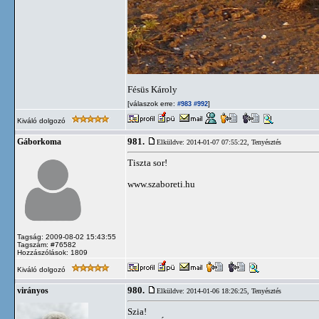
Fésüs Károly
[válaszok erre:
]
#983
#992
Kiváló dolgozó
981.
Gáborkoma
Elküldve: 2014-01-07 07:55:22,
Tenyésztés
Tiszta sor!
www.szaboreti.hu
Tagság: 2009-08-02 15:43:55
Tagszám: #76582
Hozzászólások: 1809
Kiváló dolgozó
980.
virányos
Elküldve: 2014-01-06 18:26:25,
Tenyésztés
Szia!