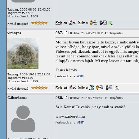
Tagság: 2009-08-02 15:43:55
Tagszám: #76582
Hozzászólások: 1809
Kiváló dolgozó
987.
virányos
Elküldve: 2014-05-29 10:11:47,
Tenyésztés
Molnár István kuvaszos tette közzé, a sarkosabb 
valószínűsége , hogy igaz, mivel a székelyföldi k
Fideszes politikusok, amiből és egyéb más megny
tekint, tehát komondorunknak felesleges ellátni
ellopják e nemes fajtát. Mi meg lassan ott tartun
Fésüs Károly
Tagság: 2008-10-11 22:17:08
[válaszok erre:
]
#988
Tagszám: #64420
Hozzászólások: 3199
Kiváló dolgozó
986.
Gáborkoma
Elküldve: 2014-05-29 09:01:14,
Tenyésztés
Szia Karcsi!Ez valós , vagy csak szivatás?
www.szaboreti.hu
[válaszok erre:
]
#987