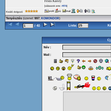
Fésüs Károly
[válaszok erre:
]
#974
Kiváló dolgozó
Tenyésztés
(üzenet:
997
,
KOMONDOR
)
Lista:
K
/ 40
Új
Név :
Mail :