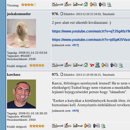
Törzstag
976.
joskakomondor
Elküldve: 2013-12-20 21:54:03,
Tenyésztés
2 perc alatt ezt sikerült kiválasztani :)
https://www.youtube.com/watch?v=qTJ5g4faY
https://www.youtube.com/watch?v=jdSpKlVVas
[válaszok erre:
]
#977
Tagság: 2008-01-14 22:03:04
Tagszám: #54387
Hozzászólások: 2539
Kiváló dolgozó
975.
karchasz
Elküldve: 2013-11-29 09:28:25,
Tenyésztés
Karcsi, fölösleges szerénynek lenned! Ha te nem v
elnökséget) Tudod hogy nem vitatom a munkádban 
lejárató bejegyzéseidet persze hogy "támadom".
"Ezeket a kutyákat a körülmények hozták létre, é
biztosítani kell. A tenyésztés önfeláldozó tevéken
[válaszok erre:
]
#976
Tagság: 2008-01-16 18:36:20
Tagszám: #54459
Hozzászólások: 2504
Kiváló dolgozó