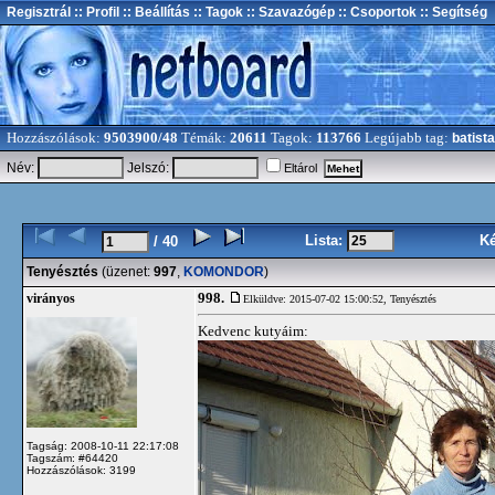
Regisztrál
:: Profil
:: Beállítás
:: Tagok
:: Szavazógép
:: Csoportok
:: Segítség
Hozzászólások:
9503900/48
Témák:
20611
Tagok:
113766
Legújabb tag:
batista
Név:
Jelszó:
Eltárol
Lista:
K
/ 40
Tenyésztés
(üzenet:
997
,
KOMONDOR
)
998.
virányos
Elküldve: 2015-07-02 15:00:52,
Tenyésztés
Kedvenc kutyáim:
Tagság: 2008-10-11 22:17:08
Tagszám: #64420
Hozzászólások: 3199