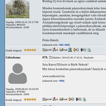
Boldog Új évet kívánok az egész családod számár
Minden komondornak pásztorkutyának kéne lennie, 
képessé teszik. Gondolok itt a fejlett falkaösztön
képességére, munkára, betegségekkel való ellenállá
éppen felsorolásszerűen eszembe jutott). Ezeknek e
A tulajdonságoknak egy részét tudjuk saját környe
Tagság: 2008-10-11 22:17:08
Tagszám: #64420
példányoktól) képességei a pásztorkutyáknak, am
Hozzászólások: 3199
ilyen komondorokról is hallottunk, de az állandó
leszármazottaik munkáját csodálhattuk meg.
Fésüs Károly
[válaszok erre:
]
#981
#982
Kiváló dolgozó
979.
Gáborkoma
Elküldve: 2014-01-06 17:45:51,
Tenyésztés
Szia Karcsi!Először is Búék Nektek!
Mit értesz konkrétan pásztorkutyának?Amelyik ny
www.szaboreti.hu
[válaszok erre:
]
#980
Tagság: 2009-08-02 15:43:55
Tagszám: #76582
Hozzászólások: 1809
Kiváló dolgozó