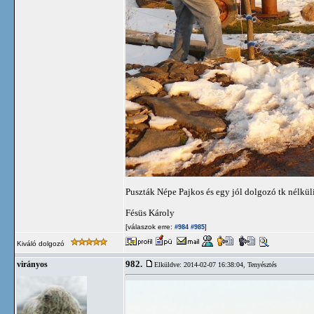
Puszták Népe Pajkos és egy jól dolgozó tk nélkül
Fésüs Károly
[válaszok erre:
]
#984
#985
Kiváló dolgozó
982.
virányos
Elküldve: 2014-02-07 16:38:04,
Tenyésztés