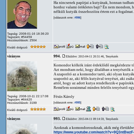
Ha nincsenek papírjai a kutyának, honnan tudhat
hordoz valami örökletes bajt? Én nem mondom, hog
nélküli kutyák összehozóira értem ezt a fogalmat..
[válaszok erre:
]
#996
Tagság: 2008-01-16 18:36:20
Tagszám: #54459
Hozzászólások: 2504
Kiváló dolgozó
994.
virányos
Elküldve: 2015-04-11 20:51:46,
Tenyésztés
Komondor kölkök iránt érdeklődő megkérdezte t
Azt mondtam neki, hogy általában a tenyésztők a 
A szaporító az a komondor tartó, aki olyan kuty
szaporító az, aki félős kutyával tenyészt, aki zs
attól, hogy az adott kutya rendelkezik-e papírokk
Remélem soraimmal minden felelős tenyésztő egy
Fésüs Károly
Tagság: 2008-10-11 22:17:08
Tagszám: #64420
[válaszok erre:
]
Hozzászólások: 3199
#995
Kiváló dolgozó
993.
virányos
Elküldve: 2015-04-11 09:14:59,
Tenyésztés
Azoknak a komondorosoknak, akik még életükben 
https://www.youtube.com/watch?v=9Q3ntBwzF-