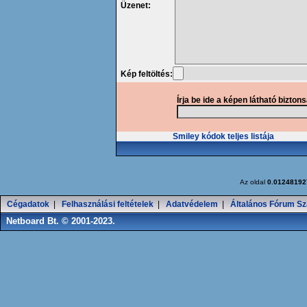
Üzenet:
Kép feltöltés:
Írja be ide a képen látható bizton
Smiley kódok teljes listája
Az oldal
0.01248192
Cégadatok
|
Felhasználási feltételek
|
Adatvédelem
|
Általános Fórum Sz
Netboard Bt. © 2001-2023.