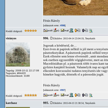
Fésüs Károly
[válaszok erre:
]
#998
Kiváló dolgozó
996.
virányos
Elküldve: 2015-04-14 23:04:19,
Tenyésztés
Jogosak a kérdéseid, de....
Ezer éven át papírok nélkül is jól ment a teny
pásztorkutyákat. A pásztorok papírok nélkül teny
Ezek ellenére sem lenne elvetendő , amit mondasz
sok esetben egyszerűbb végigkövetni, mert az éri
Macedóniában pl. a pásztorok több ivaros kant t
győztes kanjától hoznak. Valamelyik nap az egyik
elkezdett korcsosulni tudatos tenyésztés ide vagy
Tagság: 2008-10-11 22:17:08
Tagszám: #64420
hímekre hagyták, döntsék el a párosodás jogát.
Hozzászólások: 3199
Fésüs Károly
[válaszok erre:
]
#997
Kiváló dolgozó
995.
karchasz
Elküldve: 2015-04-13 21:38:54,
Tenyésztés