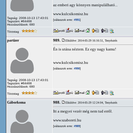
az emberi agy könnyen manipulálható...
www.kulcsikomisz.hu
Tagság: 2008-10-13 17:43:01
[válaszok erre:
]
#991
Tagszám: #64468
Hozzászólások: 680
Törzstag
989.
partizer
Elküldve: 2014-05-29 16:16:51,
Tenyésztés
Én is utána néztem. Ez egy nagy kamu!
www.kulcsikomisz.hu
[válaszok erre:
]
#990
Tagság: 2008-10-13 17:43:01
Tagszám: #64468
Hozzászólások: 680
Törzstag
988.
Gáborkoma
Elküldve: 2014-05-29 12:24:04,
Tenyésztés
Itt a megyei vezér még nem tud erről.
www.szaboreti.hu
[válaszok erre:
]
#989