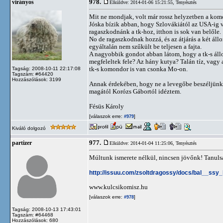
978.
virányos
Elküldve: 2014-01-06 15:21:55,
Tenyésztés
Mit ne mondjak, volt már rossz helyzetben a kom
Jóska bízik abban, hogy Szlovákiától az USA-ig 
ragaszkodnánk a tk-hoz, itthon is sok van belőle.
No de ragaszkodnak hozzá, és az átjárás a két á
egyáltalán nem szűkült be teljesen a fajta.
A nagyobbik gondot abban látom, hogy a tk-s ál
megfeleltek fele? Az hány kutya? Talán tíz, vagy 
tk-s komondor is van csonka Mo-on.
Tagság: 2008-10-11 22:17:08
Tagszám: #64420
Hozzászólások: 3199
Annak érdekében, hogy ne a levegőbe beszéljünk, 
magától Korózs Gábortól idéztem.
Fésüs Károly
[válaszok erre:
]
#979
Kiváló dolgozó
977.
partizer
Elküldve: 2014-01-04 11:25:06,
Tenyésztés
Múltunk ismerete nélkül, nincsen jövőnk! Tanuls
http://issuu.com/zsoltdragossy/docs/bal__ss
www.kulcsikomisz.hu
[válaszok erre:
]
#978
Tagság: 2008-10-13 17:43:01
Tagszám: #64468
Hozzászólások: 680