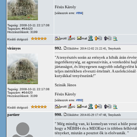
Fésüs Károly
[válaszok erre:
]
#994
Tagság: 2008-10-11 22:17:08
Tagszám: #64420
Hozzászólások: 3199
Kiváló dolgozó
992.
virányos
Elküldve: 2014-12-02 21:22:45,
Tenyésztés
"A tenyésztés során az erények a hibák árán érvény
ingerlékenység, az agresszivitás, a verekedési hajl
jártasságot, és lényegesen nagyobb odafigyelést k
teljes mértékben elveszti értelmét. A szelekcióná
kutyákkal tenyésszünk!"
Szinák János
Tagság: 2008-10-11 22:17:08
Tagszám: #64420
Fésüs Károly
Hozzászólások: 3199
[válaszok erre:
]
#993
Kiváló dolgozó
990.
partizer
Elküldve: 2014-05-29 17:47:48,
Tenyésztés
" Még mindig van, ki komolyan veszi a hüle poszt
hogy a NÉBIH-t és a MEOEsz-t is többen felhívták
tényeket, miután a posztot ők is elolvasták. "