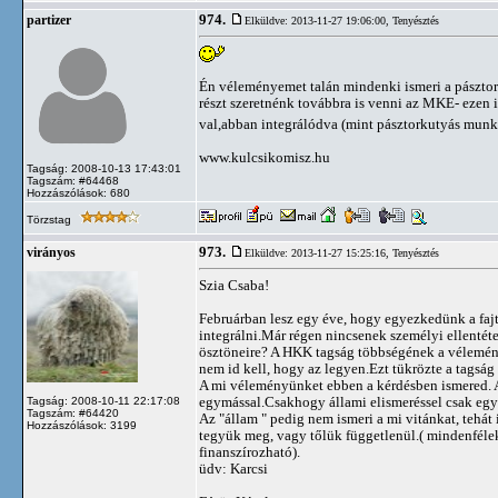
974.
partizer
Elküldve: 2013-11-27 19:06:00,
Tenyésztés
Én véleményemet talán mindenki ismeri a pásztork
részt szeretnénk továbbra is venni az MKE- ez
val,abban integrálódva (mint pásztorkutyás munk
www.kulcsikomisz.hu
Tagság: 2008-10-13 17:43:01
Tagszám: #64468
Hozzászólások: 680
Törzstag
973.
virányos
Elküldve: 2013-11-27 15:25:16,
Tenyésztés
Szia Csaba!
Februárban lesz egy éve, hogy egyezkedünk a faj
integrálni.Már régen nincsenek személyi ellentét
ösztöneire? A HKK tagság többségének a vélemén
nem id kell, hogy az legyen.Ezt tükrözte a tagság
A mi véleményünket ebben a kérdésben ismered. A
egymással.Csakhogy állami elismeréssel csak egy 
Tagság: 2008-10-11 22:17:08
Tagszám: #64420
Az "állam " pedig nem ismeri a mi vitánkat, tehát
Hozzászólások: 3199
tegyük meg, vagy tőlük függetlenül.( mindenféle
finanszírozható).
üdv: Karcsi