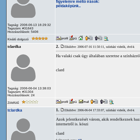
figyelemre méltó írások:
példaképünk..
Tagság: 2006-06-13 16:29:32
Tagszám: #31643
Hozzászólások: 5406
Kiváló dolgozó
2.
tclardka
Elküldve: 2006-07-16 11:50:11,
színházi videók, dvd-k
Ha valaki csak úgy általában szeretne a színházról
clard
Tagság: 2006-06-04 13:38:03
Tagszám: #31304
Hozzászólások: 24
Zöldfülű
1.
tclardka
Elküldve: 2006-06-04 17:33:07,
színházi videók, dvd-k
Azok jelentkezését várom, akik rendelkeznek hazai
internetről is. köszi
clard