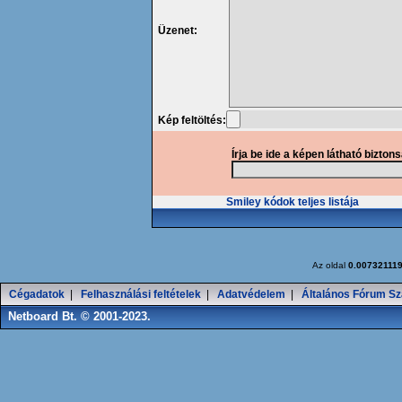
Üzenet:
Kép feltöltés:
Írja be ide a képen látható bizton
Smiley kódok teljes listája
Az oldal
0.00732111
Cégadatok
|
Felhasználási feltételek
|
Adatvédelem
|
Általános Fórum Sz
Netboard Bt. © 2001-2023.