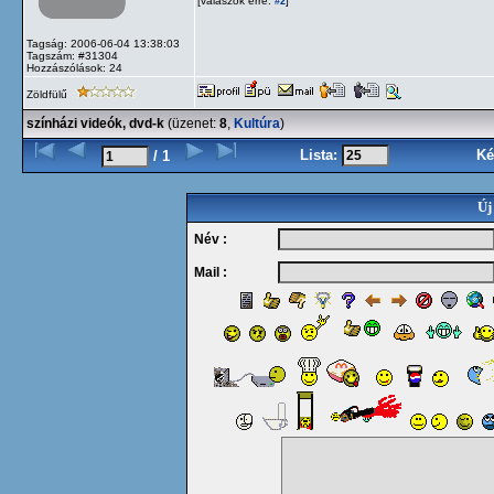
[válaszok erre:
]
#2
Tagság: 2006-06-04 13:38:03
Tagszám: #31304
Hozzászólások: 24
Zöldfülű
színházi videók, dvd-k
(üzenet:
8
,
Kultúra
)
Lista:
Ké
/ 1
Új
Név :
Mail :