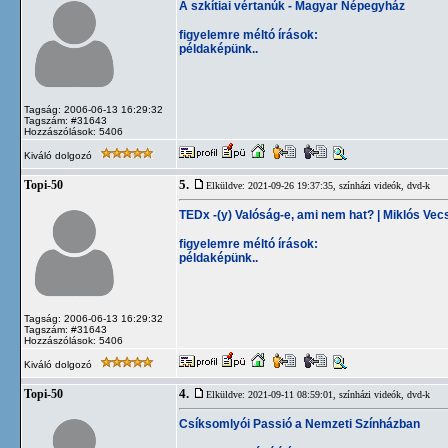
A szkítiai vértanúk - Magyar Népegyház
figyelemre méltó írások:
példaképünk..
Tagság: 2006-06-13 16:29:32
Tagszám: #31643
Hozzászólások: 5406
Kiváló dolgozó
5.
Topi-50
Elküldve: 2021-09-26 19:37:35,
színházi videók, dvd-k
TEDx -(y) Valóság-e, ami nem hat? | Miklós Vecs
figyelemre méltó írások:
példaképünk..
Tagság: 2006-06-13 16:29:32
Tagszám: #31643
Hozzászólások: 5406
Kiváló dolgozó
4.
Topi-50
Elküldve: 2021-09-11 08:59:01,
színházi videók, dvd-k
Csíksomlyói Passió a Nemzeti Színházban