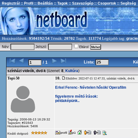
Regisztrál
:: Profil
:: Beállítás
:: Tagok
:: Szavazógép
:: Csoportok
:: Segítség
Hozzászólások:
9504192/54
Témák:
20702
Tagok:
113774
Legújabb tag:
gracie
Név:
Jelszó:
Eltárol
Lista:
Ké
/ 1
színházi videók, dvd-k
(üzenet:
8
,
Kultúra
)
10.
Topi-50
Elküldve: 2022-07-15 12:47:33,
színházi videók, dvd-k
Erkel Ferenc- Névtelen hősök/ Operafilm
figyelemre méltó írások:
példaképünk..
Tagság: 2006-06-13 16:29:32
Tagszám: #31643
Hozzászólások: 5406
Kiváló dolgozó