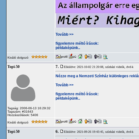
Tovább >>
figyelemre méltó írások:
példaképünk..
Kiváló dolgozó
7.
Topi-50
Elküldve: 2021-10-02 21:20:08,
színházi videók, dvd-k
Nézze meg a Nemzeti Színház különleges reklá
Tovább >>
figyelemre méltó írások:
példaképünk..
Tagság: 2006-06-13 16:29:32
Tagszám: #31643
Hozzászólások: 5406
Kiváló dolgozó
6.
Topi-50
Elküldve: 2021-09-26 19:43:45,
színházi videók, dvd-k