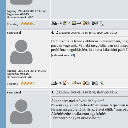
Tagság: 2004-01-30 17:40:43
Tagszám: #8445
Hozzászólások: 460
Törzstag
4.
vanrussel
Elküldve: 2008-08-19 16:48:40,
HAMVAS BÉLA
Ha filozófikus lennék akkor azt válaszolnám, h
pácban vagyunk. Van aki megoldja, van aki megol
probléma megoldásáért, ki akar a kikerülni pácból
[válaszok erre:
]
#5
Tagság: 2004-01-30 17:40:43
Tagszám: #8445
Hozzászólások: 460
Törzstag
3.
vanrussel
Elküldve: 2008-08-19 16:30:53,
HAMVAS BÉLA
Akkor olvastad műveit. Melyiket?
Nekem egy kicsit "nehezek" az irásai. A "pácban 
Ha már megszülettünk ,és az életet éljük " már pá
A kérdésedre a válaszom egy kérdés.
- Szerinted hogyan orvosolható?