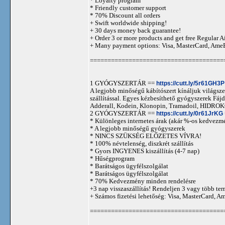
* Loyalty program
* Friendly customer support
* 70% Discount all orders
+ Swift worldwide shipping!
+ 30 days money back guarantee!
+ Order 3 or more products and get free Regular A
+ Many payment options: Visa, MasterCard, Ame
======================================
1 GYÓGYSZERTÁR ==
https://cutt.ly/5r61GH3P
A legjobb minőségű kábítószert kínáljuk világszer
szállítással. Egyes kézbesíthető gyógyszerek 
Adderall, Kodein, Klonopin, Tramadoil, HID
2 GYÓGYSZERTÁR ==
https://cutt.ly/0r61JrKG
* Különleges internetes árak (akár %-os kedvezmé
* A legjobb minőségű gyógyszerek
* NINCS SZÜKSÉG ELŐZETES VÍVRA!
* 100% névtelenség, diszkrét szállítás
* Gyors INGYENES kiszállítás (4-7 nap)
* Hűségprogram
* Barátságos ügyfélszolgálat
* Barátságos ügyfélszolgálat
* 70% Kedvezmény minden rendelésre
+3 nap visszaszállítás! Rendeljen 3 vagy több term
+ Számos fizetési lehetőség: Visa, MasterCard, 
======================================