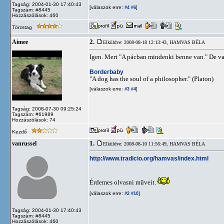
Tagság: 2004-01-30 17:40:43
[válaszok erre:
]
#4
#6
Tagszám: #8445
Hozzászólások: 460
Törzstag
2.
Aimee
Elküldve: 2008-08-18 12:13:43,
HAMVAS BÉLA
Igen. Mert "A pácban mindenki benne van." De v
Borderbaby
"A dog has the soul of a philosopher." (Platon)
[válaszok erre:
]
#3
#4
Tagság: 2008-07-30 09:25:24
Tagszám: #61989
Hozzászólások: 74
Kezdő
1.
vanrussel
Elküldve: 2008-08-10 11:56:49,
HAMVAS BÉLA
http://www.tradicio.org/hamvas/index.html
Érdemes olvasni műveit.
[válaszok erre:
]
#2
#10
Tagság: 2004-01-30 17:40:43
Tagszám: #8445
Hozzászólások: 460