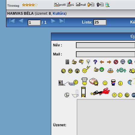
Törzstag
HAMVAS BÉLA
(üzenet:
8
,
Kultúra
)
Lista:
Ké
/ 1
Új
Név :
Mail :
Üzenet: