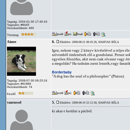
Tagság: 2004-01-30 17:40:43
Tagszám: #8445
Hozzászólások: 460
Törzstag
6.
Aimee
Elküldve: 2008-08-21 08:45:28,
HAMVAS BÉLA
Igen, nekem vagy 2 könyv kivételével a teljes é
szívemből ömlenének elő a gondolatai. Persze so
egyetlen filozófus, akit nem csak olvasni vagy é
a megoldás? Ha tudnám zseni lennék,vagy fanatiku
Borderbaby
"A dog has the soul of a philosopher." (Platon)
Tagság: 2008-07-30 09:25:24
Tagszám: #61989
Hozzászólások: 74
Kezdő
5.
vanrussel
Elküldve: 2008-08-19 22:12:58,
HAMVAS BÉLA
ki akar e kerülni a pácból.