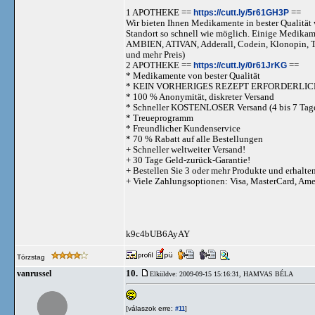
1 APOTHEKE ==
https://cutt.ly/5r61GH3P
==
Wir bieten Ihnen Medikamente in bester Qualität w
Standort so schnell wie möglich. Einige Medika
AMBIEN, ATIVAN, Adderall, Codein, Klonopi
und mehr Preis)
2 APOTHEKE ==
https://cutt.ly/0r61JrKG
==
* Medikamente von bester Qualität
* KEIN VORHERIGES REZEPT ERFORDERLIC
* 100 % Anonymität, diskreter Versand
* Schneller KOSTENLOSER Versand (4 bis 7 Tag
* Treueprogramm
* Freundlicher Kundenservice
* 70 % Rabatt auf alle Bestellungen
+ Schneller weltweiter Versand!
+ 30 Tage Geld-zurück-Garantie!
+ Bestellen Sie 3 oder mehr Produkte und erhalte
+ Viele Zahlungsoptionen: Visa, MasterCard, Am
k9c4bUB6AyAY
Törzstag
10.
vanrussel
Elküldve: 2009-09-15 15:16:31,
HAMVAS BÉLA
[válaszok erre:
]
#11