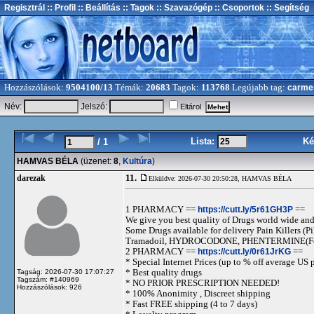
Regisztrál
:: Profil
:: Beállítás
:: Tagok
:: Szavazógép
:: Csoportok
:: Segítség
Hozzászólások:
9504100/13
Témák:
20683
Tagok:
113768
Legújabb tag:
carme
Név:
Jelszó:
Eltárol
Lista:
Ké
/ 1
HAMVAS BÉLA
(üzenet:
8
,
Kultúra
)
11.
darezak
Elküldve: 2026-07-30 20:50:28,
HAMVAS BÉLA
1 PHARMACY ==
https://cutt.ly/5r61GH3P
==
We give you best quality of Drugs world wide and h
Some Drugs available for delivery Pain Killers
Tramadoil, HYDROCODONE, PHENTERMINE(For 
2 PHARMACY ==
https://cutt.ly/0r61JrKG
==
* Special Internet Prices (up to % off average US p
* Best quality drugs
Tagság: 2026-07-30 17:07:27
Tagszám: #140969
* NO PRIOR PRESCRIPTION NEEDED!
Hozzászólások: 926
* 100% Anonimity , Discreet shipping
* Fast FREE shipping (4 to 7 days)