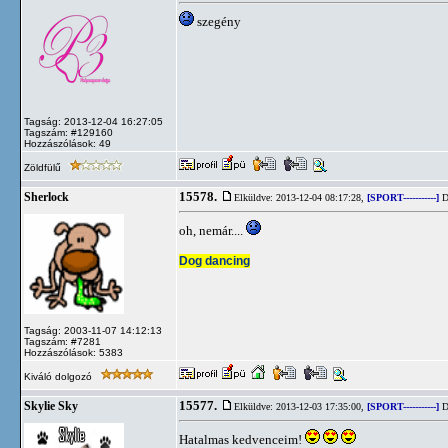
szegény
Tagság: 2013-12-04 16:27:05
Tagszám: #129160
Hozzászólások: 49
Zöldfülű
15578.
Sherlock
Elküldve: 2013-12-04 08:17:28,
[SPORT-----------]
D
oh, nemár....
Dog dancing
Tagság: 2003-11-07 14:12:13
Tagszám: #7281
Hozzászólások: 5383
Kiváló dolgozó
15577.
Skylie Sky
Elküldve: 2013-12-03 17:35:00,
[SPORT-----------]
D
Hatalmas kedvenceim!