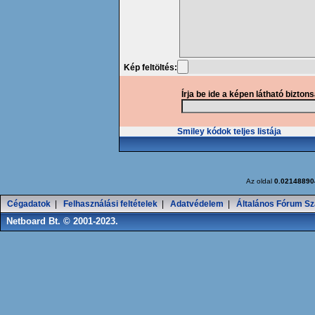
Kép feltöltés:
Írja be ide a képen látható bizton
Smiley kódok teljes listája
Az oldal
0.02148890
Cégadatok
|
Felhasználási feltételek
|
Adatvédelem
|
Általános Fórum Sz
Netboard Bt. © 2001-2023.