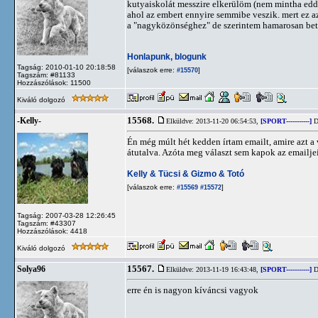
kutyaiskolát messzire elkerülöm (nem mintha eddi
ahol az embert ennyire semmibe veszik. mert ez az
a "nagyközönséghez" de szerintem hamarosan bete
Honlapunk, blogunk
Tagság: 2010-01-10 20:18:58
[válaszok erre:
]
#15570
Tagszám: #81133
Hozzászólások: 11500
Kiváló dolgozó
15568.
-Kelly-
Elküldve: 2013-11-20 06:54:53,
[SPORT-----------]
D
Én még múlt hét kedden írtam emailt, amire azt a
átutalva. Azóta meg választ sem kapok az emailjei
Kelly & Tücsi & Gizmo & Totó
[válaszok erre:
]
#15569
#15572
Tagság: 2007-03-28 12:26:45
Tagszám: #43307
Hozzászólások: 4418
Kiváló dolgozó
15567.
Solya96
Elküldve: 2013-11-19 16:43:48,
[SPORT-----------]
D
erre én is nagyon kíváncsi vagyok