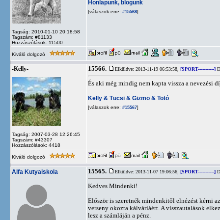
Honlapunk, blogunk
[válaszok erre:
]
#15568
Tagság: 2010-01-10 20:18:58
Tagszám: #81133
Hozzászólások: 11500
Kiváló dolgozó
15566.
-Kelly-
Elküldve: 2013-11-19 06:53:58,
[SPORT-----------]
D
És aki még mindig nem kapta vissza a nevezési díj
Kelly & Tücsi & Gizmo & Totó
[válaszok erre:
]
#15567
Tagság: 2007-03-28 12:26:45
Tagszám: #43307
Hozzászólások: 4418
Kiváló dolgozó
15565.
Alfa Kutyaiskola
Elküldve: 2013-11-07 19:06:56,
[SPORT-----------]
D
Kedves Mindenki!
Először is szeretnék mindenkitől elnézést kérni a
verseny okozta kálváriáért. A visszautalások elke
lesz a számláján a pénz.