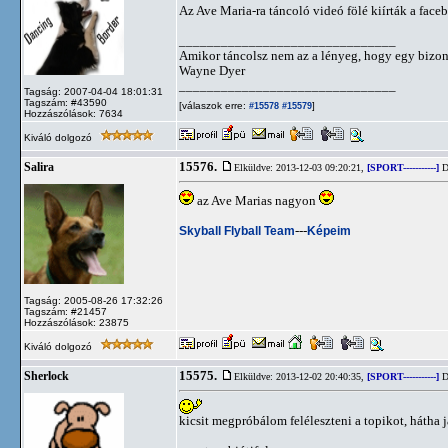
Az Ave Maria-ra táncoló videó fölé kiírták a face
_______________________________
Amikor táncolsz nem az a lényeg, hogy egy bizon
Wayne Dyer
_______________________________
Tagság: 2007-04-04 18:01:31
Tagszám: #43590
[válaszok erre:
]
#15578
#15579
Hozzászólások: 7634
Kiváló dolgozó
15576.
Salira
Elküldve: 2013-12-03 09:20:21,
[SPORT-----------]
D
az Ave Marias nagyon
Skyball Flyball Team
---
Képeim
Tagság: 2005-08-26 17:32:26
Tagszám: #21457
Hozzászólások: 23875
Kiváló dolgozó
15575.
Sherlock
Elküldve: 2013-12-02 20:40:35,
[SPORT-----------]
D
kicsit megpróbálom feléleszteni a topikot, hátha já