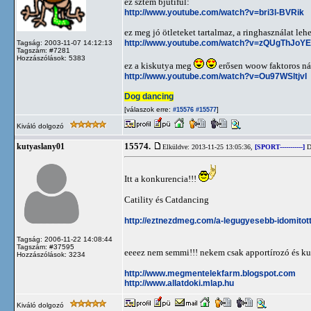
ez sztem bjútiful:
http://www.youtube.com/watch?v=bri3l-BVRik
ez meg jó ötleteket tartalmaz, a ringhasználat le
http://www.youtube.com/watch?v=zQUgThJoY
Tagság: 2003-11-07 14:12:13
Tagszám: #7281
Hozzászólások: 5383
ez a kiskutya meg
erősen woow faktoros n
http://www.youtube.com/watch?v=Ou97WSltjvI
Dog dancing
[válaszok erre:
]
#15576
#15577
Kiváló dolgozó
15574.
kutyaslany01
Elküldve: 2013-11-25 13:05:36,
[SPORT-----------]
D
Itt a konkurencia!!!
Catility és Catdancing
http://eztnezdmeg.com/a-legugyesebb-idomitott
Tagság: 2006-11-22 14:08:44
Tagszám: #37595
eeeez nem semmi!!! nekem csak apportírozó és 
Hozzászólások: 3234
http://www.megmentelekfarm.blogspot.com
http://www.allatdoki.mlap.hu
Kiváló dolgozó