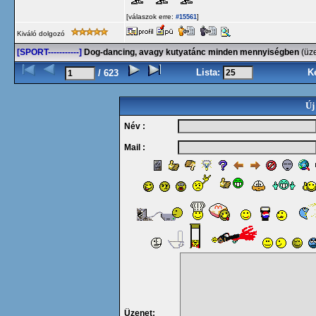
[válaszok erre:
]
#15561
Kiváló dolgozó
[SPORT-----------]
Dog-dancing, avagy kutyatánc minden mennyiségben
(üz
Lista:
K
/ 623
Új
Név :
Mail :
Üzenet: