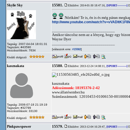
15581.
Skylie Sky
Elküldve: 2014-01-30 18:47:16,
[SPORT-----------]
D
Nórikám! Te is, én is és még páran megkap
http://www.youtube.com/watch?v=vVADItK1F8
_______________________________
Amikor táncolsz nem az a lényeg, hogy egy bizon
Wayne Dyer
_______________________________
Tagság: 2007-04-04 18:01:31
Tagszám: #43590
[válaszok erre:
]
#15582
Hozzászólások: 7634
Kiváló dolgozó
15580.
kasznakata
Elküldve: 2013-12-24 14:08:11,
[SPORT-----------]
D
kasznakata
Adószámunk: 18195376-2-42
www.állatésember.hu
Számlaszámunk: 12010453-01006150-0010000
Tagság: 2006-07-18 21:19:19
Tagszám: #32799
Hozzászólások: 33130
Kiváló dolgozó
15579.
Pinkpawspower
Elküldve: 2013-12-04 16:29:47,
[SPORT-----------]
D