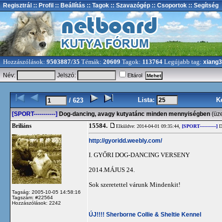
Regisztrál
:: Profil
:: Beállítás
:: Tagok
:: Szavazógép
:: Csoportok
:: Segítség
Hozzászólások:
9503887/35
Témák:
20609
Tagok:
113764
Legújabb tag:
xiang
Név:
Jelszó:
Eltárol
Lista:
K
/ 623
[SPORT-----------]
Dog-dancing, avagy kutyatánc minden mennyiségben
(üz
15584.
Briliáns
Elküldve: 2014-04-01 09:35:44,
[SPORT-----------]
D
http://gyoridd.weebly.com/
I. GYŐRI DOG-DANCING VERSENY
2014.MÁJUS 24.
Sok szeretettel várunk Mindenkit!
Tagság: 2005-10-05 14:58:16
Tagszám: #22564
Hozzászólások: 2242
ÚJ!!!! Sherborne Collie & Sheltie Kennel