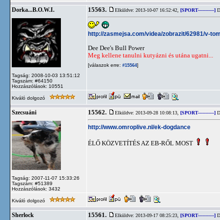
15563.
Dorka...B.O.W.I.
Elküldve: 2013-10-07 16:52:42,
[SPORT-----------]
D
http://zasmejsa.com/videa/zobrazit/62981/v-to
Dee Dee's Bull Power
Meg kellene tanulni kutyázni és utána ugatni...
[válaszok erre:
]
#15564
Tagság: 2008-10-03 13:51:12
Tagszám: #64150
Hozzászólások: 10551
Kiváló dolgozó
15562.
Szecsuáni
Elküldve: 2013-09-28 10:08:13,
[SPORT-----------]
D
http://www.omroplive.nl/ek-dogdance
ÉLŐ KÖZVETÍTÉS AZ EB-RŐL MOST
Tagság: 2007-11-07 15:33:26
Tagszám: #51389
Hozzászólások: 3432
Kiváló dolgozó
15561.
Sherlock
Elküldve: 2013-09-17 08:25:23,
[SPORT-----------]
D