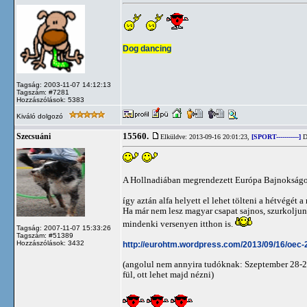
Dog dancing
Tagság: 2003-11-07 14:12:13
Tagszám: #7281
Hozzászólások: 5383
Kiváló dolgozó
15560.
Szecsuáni
Elküldve: 2013-09-16 20:01:23,
[SPORT-----------]
D
A Hollnadiában megrendezett Európa Bajnoks
így aztán alfa helyett el lehet tölteni a hétvégét
Ha már nem lesz magyar csapat sajnos, szurkoljun
mindenki versenyen itthon is.
Tagság: 2007-11-07 15:33:26
Tagszám: #51389
Hozzászólások: 3432
http://eurohtm.wordpress.com/2013/09/16/oec-2
(angolul nem annyira tudóknak: Szeptember 28-29-
fül, ott lehet majd nézni)