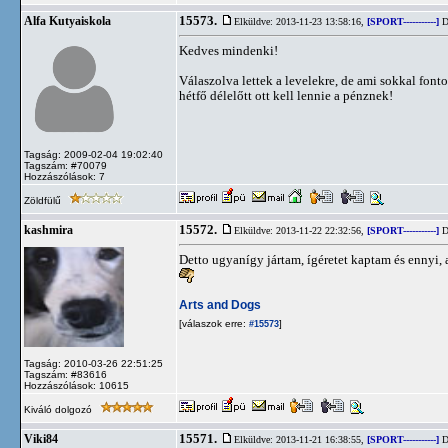
15573.
Alfa Kutyaiskola
Elküldve: 2013-11-23 13:58:16,
[SPORT-----------]
D
Kedves mindenki!
Válaszolva lettek a levelekre, de ami sokkal fon
hétfő délelőtt ott kell lennie a pénznek!
Tagság: 2009-02-04 19:02:40
Tagszám: #70079
Hozzászólások: 7
Zöldfülű
15572.
kashmira
Elküldve: 2013-11-22 22:32:56,
[SPORT-----------]
D
Detto ugyanígy jártam, ígéretet kaptam és ennyi, 
Arts and Dogs
[válaszok erre:
]
#15573
Tagság: 2010-03-26 22:51:25
Tagszám: #83616
Hozzászólások: 10615
Kiváló dolgozó
15571.
Viki84
Elküldve: 2013-11-21 16:38:55,
[SPORT-----------]
D