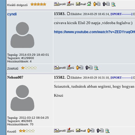
Kiváló dolgozó
15583.
cyndi
Elküldve: 2014-03-29 18:45:14,
[SPORT-----------]
D
csivava kicsik Első 20 napja ,videoba foglalva:)
https://www.youtube.com/watch?v=ZEDYruqO
Tagság: 2014-03-29 18:40:01
Tagszám: #129900
Hozzászólások: 4
Zöldfülű
15582.
Nelson007
Elküldve: 2014-03-29 16:31:10,
[SPORT-----------]
D
Sziasztok, tudnátok abban segíteni, hogy hogyan
Köszi
Tagság: 2011-03-12 08:04:25
Tagszám: #92665
Hozzászólások: 70
Kezdő