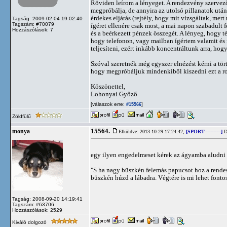
Röviden leírom a lényeget. A rendezvény szervező
megpróbálja, de annyira az utolsó pillanatok utá
érdekes eljárás (rejtély, hogy mit vizsgáltak, me
Tagság: 2009-02-04 19:02:40
Tagszám: #70079
ígéret ellenére csak most, a mai napon szabadult 
Hozzászólások: 7
és a beérkezett pénzek összegét. A lényeg, hogy 
hogy telefonon, vagy mailban ígértem valamit és r
teljesíteni, ezért inkább koncentráltunk arra, ho
Szóval szeretnék még egyszer elnézést kérni a tör
hogy megpróbáljuk mindenkiből kiszedni ezt a ross
Köszönettel,
Lohonyai Győző
[válaszok erre:
]
#15566
Zöldfülű
15564.
monya
Elküldve: 2013-10-29 17:24:42,
[SPORT-----------]
D
egy ilyen engedelmeset kérek az ágyamba aludni
"S ha nagy büszkén felemás papucsot hoz a rendes 
büszkén húzd a lábadra. Végtére is mi lehet fonto
Tagság: 2008-09-20 14:19:41
Tagszám: #63706
Hozzászólások: 2529
Kiváló dolgozó