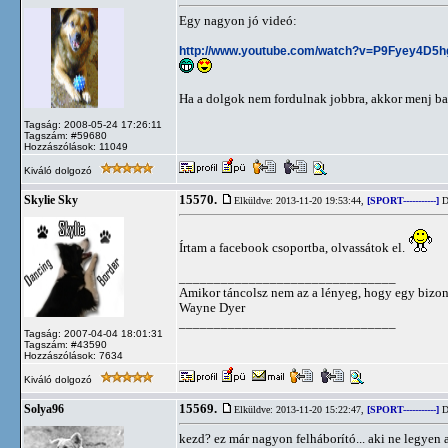
Egy nagyon jó videó:
http://www.youtube.com/watch?v=P9Fyey4D5h
Ha a dolgok nem fordulnak jobbra, akkor menj ba
Tagság: 2008-05-24 17:26:11
Tagszám: #59680
Hozzászólások: 11049
Kiváló dolgozó
15570.
Skylie Sky
Elküldve: 2013-11-20 19:53:44,
[SPORT-----------]
D
Írtam a facebook csoportba, olvassátok el.
_______________________________
Amikor táncolsz nem az a lényeg, hogy egy bizon
Wayne Dyer
_______________________________
Tagság: 2007-04-04 18:01:31
Tagszám: #43590
Hozzászólások: 7634
Kiváló dolgozó
15569.
Solya96
Elküldve: 2013-11-20 15:22:47,
[SPORT-----------]
D
kezd? ez már nagyon felháborító... aki ne legyen 