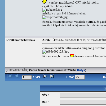
van két gazdikereső OFT mix kölyök...
egyikük 5 hónap körüli:
másikuk olyan 8-9 hónapos lehet:
édesek, frissen mosottak-vasaltak-nyírtak, és gaz
további képek és infók a fajtamentés oldalán vanna
23687.
Leíratkozott felhasználó
Elküldve: 2013-04-02 16:32:23,
[KUTYAFAJTÁK]
éjszakai csendélet Alinkával a pingpong asztalo
itt még elég borzaska
de ezen nemsokára javí
[KUTYAFAJTÁK]
Orosz fekete terrier
(üzenet:
23704
,
Kutya
)
Lista:
K
/ 949
Új
Név :
Mail :