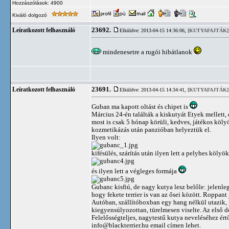
Hozzászólások: 4900
Kiváló dolgozó
23692.
Leíratkozott felhasználó
Elküldve: 2013-04-15 14:36:06,
[KUTYAFAJTÁK]
mindenesetre a rugói hibátlanok
23691.
Leíratkozott felhasználó
Elküldve: 2013-04-15 14:34:41,
[KUTYAFAJTÁK]
Guban ma kapott oltást és chipet is
Március 24-én találták a kiskutyát Etyek mellett,
most is csak 5 hónap körüli, kedves, játékos kölyö
kozmetikázás után panzióban helyeztük el.
Ilyen volt:
kifésülés, szárítás után ilyen lett a pelyhes köly
és ilyen lett a végleges formája
Gubanc kisfiú, de nagy kutya lesz belőle: jelenle
hogy fekete terrier is van az ősei között. Roppant
Autóban, szállítóboxban egy hang nélkül utazik, pó
kiegyensúlyozottan, türelmesen viselte. Az első 
Felelősségteljes, nagytestű kutya neveléséhez ér
info@blackterrier.hu
email címen lehet.