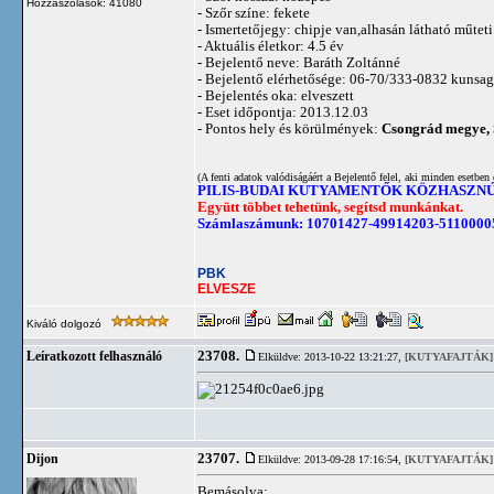
Hozzászólások: 41080
- Szőr színe: fekete
- Ismertetőjegy: chipje van,alhasán látható műtet
- Aktuális életkor: 4.5 év
- Bejelentő neve: Baráth Zoltánné
- Bejelentő elérhetősége: 06-70/333-0832
kunsag
- Bejelentés oka: elveszett
- Eset időpontja: 2013.12.03
- Pontos hely és körülmények:
Csongrád megye, S
(A fenti adatok valódiságáért a Bejelentő felel, aki minden esetben 
PILIS-BUDAI KUTYAMENTŐK KÖZHASZN
Együtt többet tehetünk, segítsd munkánkat.
Számlaszámunk: 10701427-49914203-5110000
PBK
ELVESZE
Kiváló dolgozó
23708.
Leíratkozott felhasználó
Elküldve: 2013-10-22 13:21:27,
[KUTYAFAJTÁK]
23707.
Dijon
Elküldve: 2013-09-28 17:16:54,
[KUTYAFAJTÁK]
Bemásolva: