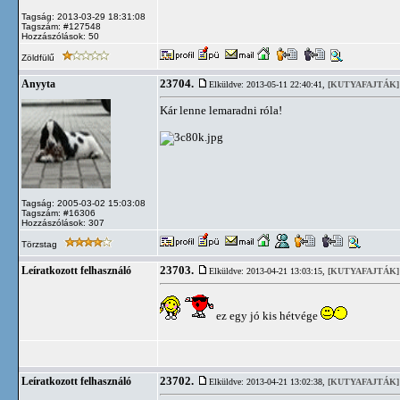
Tagság: 2013-03-29 18:31:08
Tagszám: #127548
Hozzászólások: 50
Zöldfülű
23704.
Anyyta
Elküldve: 2013-05-11 22:40:41,
[KUTYAFAJTÁK]
Kár lenne lemaradni róla!
Tagság: 2005-03-02 15:03:08
Tagszám: #16306
Hozzászólások: 307
Törzstag
23703.
Leíratkozott felhasználó
Elküldve: 2013-04-21 13:03:15,
[KUTYAFAJTÁK]
ez egy jó kis hétvége
23702.
Leíratkozott felhasználó
Elküldve: 2013-04-21 13:02:38,
[KUTYAFAJTÁK]