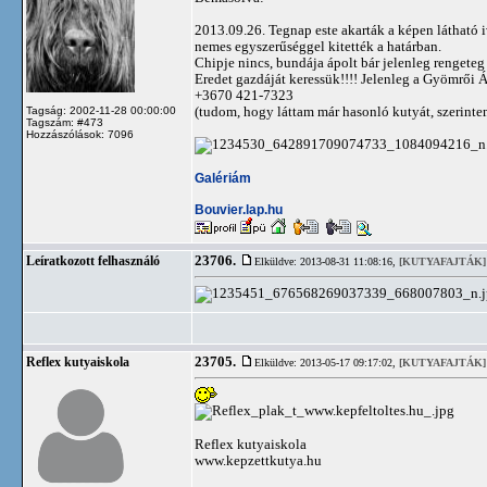
2013.09.26. Tegnap este akarták a képen látható 
nemes egyszerűséggel kitették a határban.
Chipje nincs, bundája ápolt bár jelenleg rengete
Eredet gazdáját keressük!!!! Jelenleg a Gyömrői 
+3670 421-7323
(tudom, hogy láttam már hasonló kutyát, szerint
Tagság: 2002-11-28 00:00:00
Tagszám: #473
Hozzászólások: 7096
Galériám
Bouvier.lap.hu
23706.
Leíratkozott felhasználó
Elküldve: 2013-08-31 11:08:16,
[KUTYAFAJTÁK]
23705.
Reflex kutyaiskola
Elküldve: 2013-05-17 09:17:02,
[KUTYAFAJTÁK]
Reflex kutyaiskola
www.kepzettkutya.hu