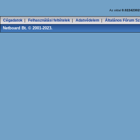
Az oldal
0.02242302
Cégadatok
|
Felhasználási feltételek
|
Adatvédelem
|
Általános Fórum Sz
Netboard Bt. © 2001-2023.