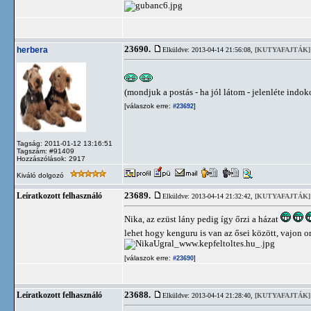
23690.
herbera
Elküldve: 2013-04-14 21:56:08,
[KUTYAFAJTÁK]
(mondjuk a postás - ha jól látom - jelenléte indok
[válaszok erre:
]
#23692
Tagság: 2011-01-12 13:16:51
Tagszám: #91409
Hozzászólások: 2917
Kiváló dolgozó
23689.
Leíratkozott felhasználó
Elküldve: 2013-04-14 21:32:42,
[KUTYAFAJTÁK]
Nika, az ezüst lány pedig így őrzi a házat
lehet hogy kenguru is van az ősei között, vajon onn
[válaszok erre:
]
#23690
23688.
Leíratkozott felhasználó
Elküldve: 2013-04-14 21:28:40,
[KUTYAFAJTÁK]