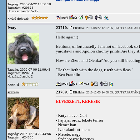
Tagság: 2006-04-22 13:50:18
Tagszám: #29873
Hozzászólások: 5712
Kiváló dolgozó
23710.
Ivory
Elküldve: 2014-08-22 12:02:56,
[KUTYAFAJTÁK]
Hello again:)
Beniona, unfortunatelly I am not on facebook so 
yaroslavna and Apolon chiorny prints. Are they sti
How are Zizou and Olenka? Are you still breedin
"He that lieth with the dogs, riseth with fleas."
Tagság: 2005-07-06 11:06:43
Tagszám: #20234
- Ben Franklin
Hozzászólások: 2
Zöldfülű
23709.
szezám
Elküldve: 2013-12-03 14:08:05,
[KUTYAFAJTÁK]
ELVESZETT, KERESIK
- Kutya neve: Geri
- Fajtája: orosz fekete terrier
- Neme: kan
- Ivartalanított: nem
- Mérete: nagy
Tagság: 2005-12-13 22:44:56
Tagszám: #24605
- Szőr hossza: közepes