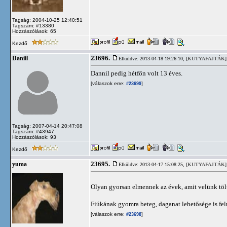
Tagság: 2004-10-25 12:40:51
Tagszám: #13380
Hozzászólások: 65
Kezdő
23696.
Daniil
Elküldve: 2013-04-18 19:26:10,
[KUTYAFAJTÁK]
Dannil pedig hétfőn volt 13 éves.
[válaszok erre:
]
#23699
Tagság: 2007-04-14 20:47:08
Tagszám: #43947
Hozzászólások: 93
Kezdő
23695.
yuma
Elküldve: 2013-04-17 15:08:25,
[KUTYAFAJTÁK]
Olyan gyorsan elmennek az évek, amit velünk tölt
Fiúkának gyomra beteg, daganat lehetősége is fel
[válaszok erre:
]
#23698