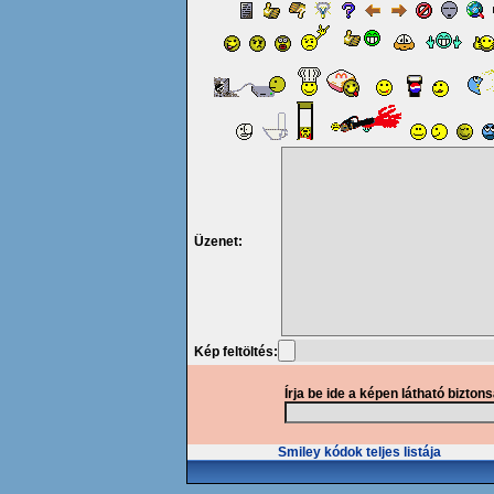
Üzenet:
Kép feltöltés:
Írja be ide a képen látható bizton
Smiley kódok teljes listája