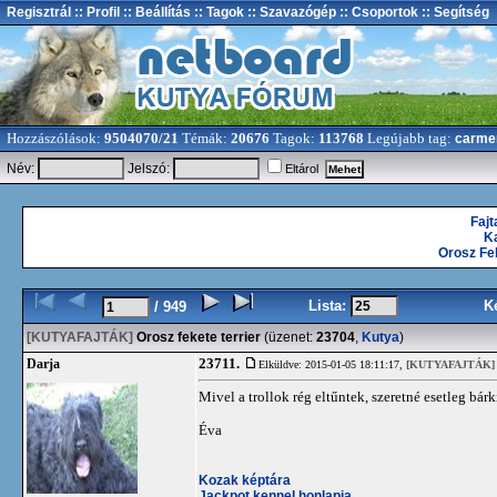
Regisztrál
:: Profil
:: Beállítás
:: Tagok
:: Szavazógép
:: Csoportok
:: Segítség
Hozzászólások:
9504070/21
Témák:
20676
Tagok:
113768
Legújabb tag:
carme
Név:
Jelszó:
Eltárol
Faj
K
Orosz Fe
Lista:
K
/ 949
[KUTYAFAJTÁK]
Orosz fekete terrier
(üzenet:
23704
,
Kutya
)
23711.
Darja
Elküldve: 2015-01-05 18:11:17,
[KUTYAFAJTÁK]
Mivel a trollok rég eltűntek, szeretné esetleg bár
Éva
Kozak képtára
Jackpot kennel honlapja