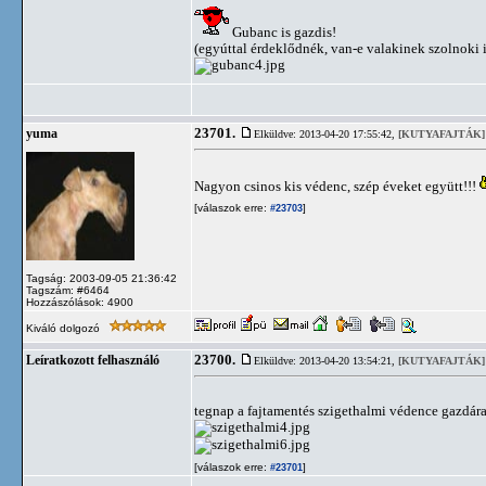
Gubanc is gazdis!
(egyúttal érdeklődnék, van-e valakinek szolnoki 
23701.
yuma
Elküldve: 2013-04-20 17:55:42,
[KUTYAFAJTÁK]
Nagyon csinos kis védenc, szép éveket együtt!!!
[válaszok erre:
]
#23703
Tagság: 2003-09-05 21:36:42
Tagszám: #6464
Hozzászólások: 4900
Kiváló dolgozó
23700.
Leíratkozott felhasználó
Elküldve: 2013-04-20 13:54:21,
[KUTYAFAJTÁK]
tegnap a fajtamentés szigethalmi védence gazdára
[válaszok erre:
]
#23701