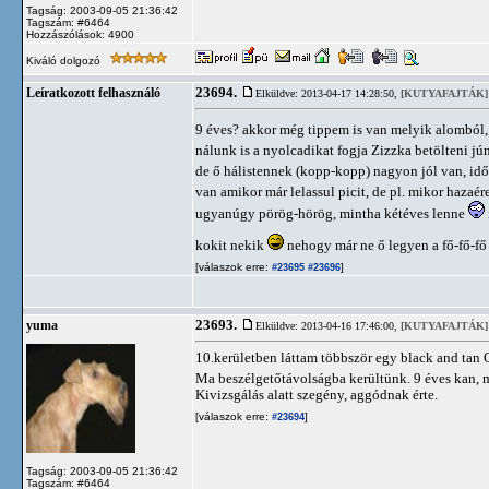
Tagság: 2003-09-05 21:36:42
Tagszám: #6464
Hozzászólások: 4900
Kiváló dolgozó
23694.
Leíratkozott felhasználó
Elküldve: 2013-04-17 14:28:50,
[KUTYAFAJTÁK]
9 éves? akkor még tippem is van melyik alombó
nálunk is a nyolcadikat fogja Zizzka betölteni jún
de ő hálistennek (kopp-kopp) nagyon jól van, id
van amikor már lelassul picit, de pl. mikor haza
ugyanúgy pörög-hörög, mintha kétéves lenne
kokit nekik
nehogy már ne ő legyen a fő-fő-fő
[válaszok erre:
]
#23695
#23696
23693.
yuma
Elküldve: 2013-04-16 17:46:00,
[KUTYAFAJTÁK]
10.kerületben láttam többször egy black and tan 
Ma beszélgetőtávolságba kerültünk. 9 éves kan, 
Kivizsgálás alatt szegény, aggódnak érte.
[válaszok erre:
]
#23694
Tagság: 2003-09-05 21:36:42
Tagszám: #6464