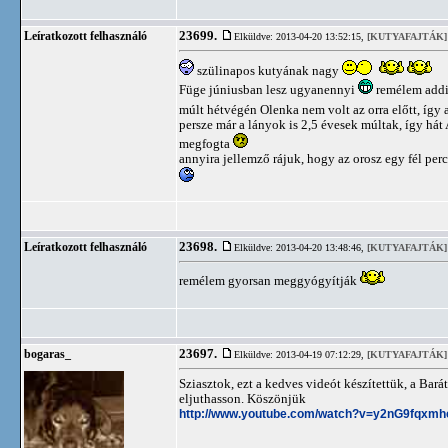
23699.
Leíratkozott felhasználó
Elküldve: 2013-04-20 13:52:15,
[KUTYAFAJTÁK]
szülinapos kutyának nagy
Füge júniusban lesz ugyanennyi
remélem addig
múlt hétvégén Olenka nem volt az orra előtt, így 
persze már a lányok is 2,5 évesek múltak, így hát 
megfogta
annyira jellemző rájuk, hogy az orosz egy fél per
23698.
Leíratkozott felhasználó
Elküldve: 2013-04-20 13:48:46,
[KUTYAFAJTÁK]
remélem gyorsan meggyógyítják
23697.
bogaras_
Elküldve: 2013-04-19 07:12:29,
[KUTYAFAJTÁK]
Sziasztok, ezt a kedves videót készítettük, a Ba
eljuthasson. Köszönjük
http://www.youtube.com/watch?v=y2nG9fqxmh