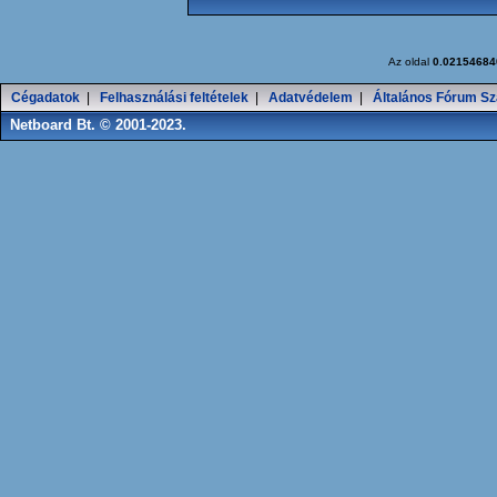
Az oldal
0.02154684
Cégadatok
|
Felhasználási feltételek
|
Adatvédelem
|
Általános Fórum Sz
Netboard Bt. © 2001-2023.