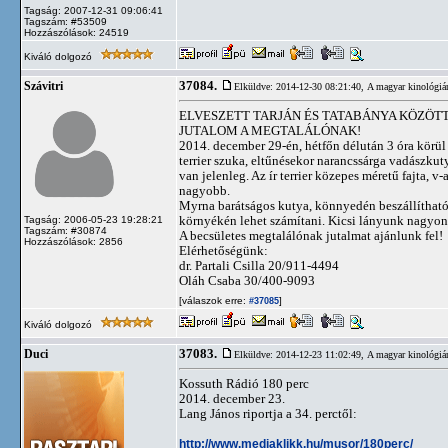
Tagság: 2007-12-31 09:06:41
Tagszám: #53509
Hozzászólások: 24519
Kiváló dolgozó
37084.
Szávitri
Elküldve: 2014-12-30 08:21:40,
A magyar kinológiá
ELVESZETT TARJÁN ÉS TATABÁNYA KÖZÖTT
JUTALOM A MEGTALÁLÓNAK!
2014. december 29-én, hétfőn délután 3 óra körül
terrier szuka, eltűnésekor narancssárga vadászkut
van jelenleg. Az ír terrier közepes méretű fajta, v
nagyobb.
Myrna barátságos kutya, könnyedén beszállítható
környékén lehet számítani. Kicsi lányunk nagyon
Tagság: 2006-05-23 19:28:21
Tagszám: #30874
A becsületes megtalálónak jutalmat ajánlunk fel!
Hozzászólások: 2856
Elérhetőségünk:
dr. Partali Csilla 20/911-4494
Oláh Csaba 30/400-9093
[válaszok erre:
]
#37085
Kiváló dolgozó
37083.
Duci
Elküldve: 2014-12-23 11:02:49,
A magyar kinológiá
Kossuth Rádió 180 perc
2014. december 23.
Lang János riportja a 34. perctől:
http://www.mediaklikk.hu/musor/180perc/