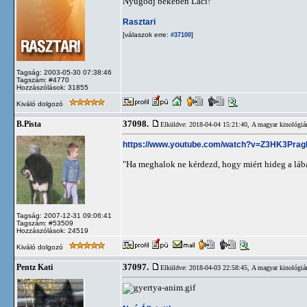
Nyugodj békében Laci!
Rasztari
[válaszok erre:
]
#37100
Tagság: 2003-05-30 07:38:46
Tagszám: #4770
Hozzászólások: 31855
Kiváló dolgozó
37098.
B.Pista
Elküldve: 2018-04-04 15:21:40,
A magyar kinológiá
https://www.youtube.com/watch?v=Z3HK3Prag
"Ha meghalok ne kérdezd, hogy miért hideg a lá
Tagság: 2007-12-31 09:06:41
Tagszám: #53509
Hozzászólások: 24519
Kiváló dolgozó
37097.
Pentz Kati
Elküldve: 2018-04-03 22:58:45,
A magyar kinológiá