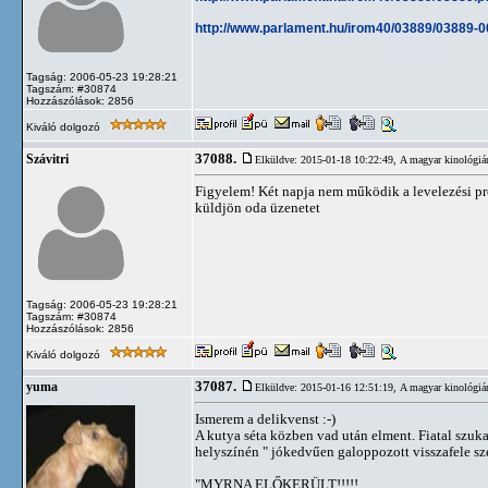
http://www.parlament.hu/irom40/03889/03889-0
Tagság: 2006-05-23 19:28:21
Tagszám: #30874
Hozzászólások: 2856
Kiváló dolgozó
37088.
Szávitri
Elküldve: 2015-01-18 10:22:49,
A magyar kinológiá
Figyelem! Két napja nem működik a levelezési pr
küldjön oda üzenetet
Tagság: 2006-05-23 19:28:21
Tagszám: #30874
Hozzászólások: 2856
Kiváló dolgozó
37087.
yuma
Elküldve: 2015-01-16 12:51:19,
A magyar kinológiá
Ismerem a delikvenst :-)
A kutya séta közben vad után elment. Fiatal szuka
helyszínén " jókedvűen galoppozott visszafele s
"MYRNA ELŐKERÜLT!!!!!