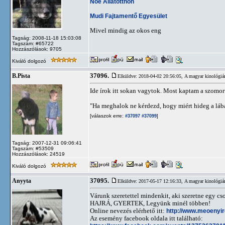
Noé Állatotthon
Mudi Fajtamentő Egyesület
Mivel mindig az okos eng
Tagság: 2008-11-18 15:03:08
Tagszám: #65722
Hozzászólások: 9705
Kiváló dolgozó
37096.
B.Pista
Elküldve: 2018-04-02 20:56:05,
A magyar kinológiá
Ide írok itt sokan vagytok. Most kaptam a szomo
"Ha meghalok ne kérdezd, hogy miért hideg a lá
[válaszok erre:
]
#37097
#37099
Tagság: 2007-12-31 09:06:41
Tagszám: #53509
Hozzászólások: 24519
Kiváló dolgozó
37095.
Anyyta
Elküldve: 2017-05-17 12:16:33,
A magyar kinológiá
Várunk szeretettel mindenkit, aki szeretne egy cs
HAJRÁ, GYERTEK, Legyünk minél többen!
Online nevezés elérhető itt:
http://www.meoenyi
Az esemény facebook oldala itt található: