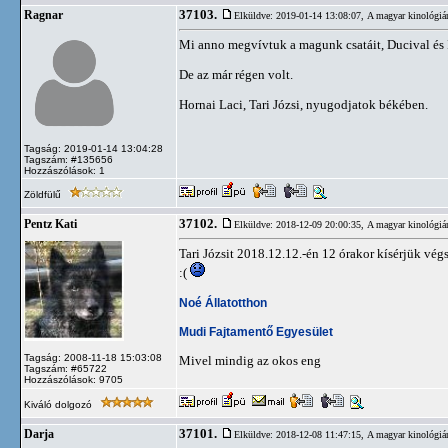
37103.
Ragnar
Elküldve: 2019-01-14 13:08:07,
A magyar kinológiá
Mi anno megvívtuk a magunk csatáit, Ducival és Isp
De az már régen volt.
Hornai Laci, Tari Józsi, nyugodjatok békében.
Tagság: 2019-01-14 13:04:28
Tagszám: #135656
Hozzászólások: 1
Zöldfülű
37102.
Pentz Kati
Elküldve: 2018-12-09 20:00:35,
A magyar kinológiá
Tari Józsit 2018.12.12.-én 12 órakor kísérjük vég
:(
Noé Állatotthon
Mudi Fajtamentő Egyesület
Tagság: 2008-11-18 15:03:08
Mivel mindig az okos eng
Tagszám: #65722
Hozzászólások: 9705
Kiváló dolgozó
37101.
Darja
Elküldve: 2018-12-08 11:47:15,
A magyar kinológiá