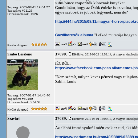
sufni/pince szaporítók kínoznak kutyákat...
Gondolnám, hogy az Önök érdeke is az volna, hogy
Tagság: 2005-08-11 19:04:27
Tagszám: #21126
egyre szebbek és jobbak legyenek, nem de?
Hozzászólások: 1526
http://444.hu/2015/08/11/magyar-horrorpiacokrol
Gazdikeresők albuma
"Lelked mutatója hogyan b
Kiváló dolgozó
37090.
Szabó Lászlóné
Elküldve: 2015-06-28 13:56:14,
A magyar kinológiá
fÉCRŐL:
https://www.facebook.com/pcas.allatmentes/
"Nem számít, milyen kevés pénzed vagy tulajdon
Sabin, Louis
Tagság: 2007-01-17 14:46:40
Tagszám: #40159
Hozzászólások: 27479
Kiváló dolgozó
37089.
Szávitri
Elküldve: 2015-04-01 18:09:16,
A magyar kinológiá
Az alábbi irományokról miért csak az tud, aki id
http://www.parlament.hu/irom40/03889/03889.p