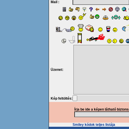
Mail :
Üzenet:
Kép feltöltés:
Írja be ide a képen látható bizton
Smiley kódok teljes listája