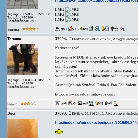
https://www.facebook.com/events/1375263701
[IMG]
[IMG]
Tagság: 2005-03-02 15:03:08
Tagszám: #16306
[IMG]
Hozzászólások: 307
Törzstag
37094.
Tartomo
Elküldve: 2017-01-22 23:35:43,
A magyar kinológiá
Kedves tagok!
Keresem a MEOE által sok sok éve kiadott Magyar
lajkákat, valamint samoyedeket, - akinek esetleg 
személyesen!
Továbbá keresek minden kutyakiállítási katalógust
szereplésével! Előre is köszönöm szépen a segítsé
Tagság: 2008-03-24 10:28:27
Tagszám: #57428
Aziz al Qahirah Szitár al Fidda & Fan-Fell Valent
Hozzászólások: 217
http://www.azizalqahirah.webs.com/
Haladó
37093.
Duci
Elküldve: 2016-06-24 10:17:04,
A magyar kinológiá
http://index.hu/mindekozben/poszt/2016/06/2