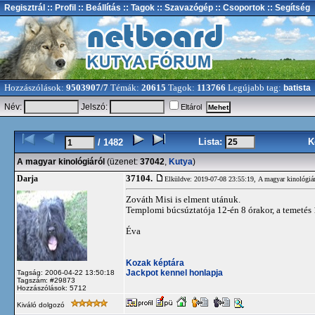
Regisztrál
:: Profil
:: Beállítás
:: Tagok
:: Szavazógép
:: Csoportok
:: Segítség
Hozzászólások:
9503907/7
Témák:
20615
Tagok:
113766
Legújabb tag:
batista
Név:
Jelszó:
Eltárol
Lista:
K
/ 1482
A magyar kinológiáról
(üzenet:
37042
,
Kutya
)
37104.
Darja
Elküldve: 2019-07-08 23:55:19,
A magyar kinológiá
Zováth Misi is elment utánuk.
Templomi búcsúztatója 12-én 8 órakor, a temetés
Éva
Kozak képtára
Jackpot kennel honlapja
Tagság: 2006-04-22 13:50:18
Tagszám: #29873
Hozzászólások: 5712
Kiváló dolgozó