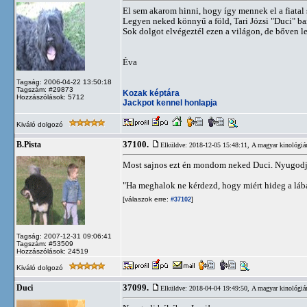
El sem akarom hinni, hogy így mennek el a fiatal 
Legyen neked könnyű a föld, Tari Józsi "Duci" ba
Sok dolgot elvégeztél ezen a világon, de bőven l
Éva
Tagság: 2006-04-22 13:50:18
Tagszám: #29873
Kozak képtára
Hozzászólások: 5712
Jackpot kennel honlapja
Kiváló dolgozó
37100.
B.Pista
Elküldve: 2018-12-05 15:48:11,
A magyar kinológiá
Most sajnos ezt én mondom neked Duci. Nyugodj b
"Ha meghalok ne kérdezd, hogy miért hideg a lá
[válaszok erre:
]
#37102
Tagság: 2007-12-31 09:06:41
Tagszám: #53509
Hozzászólások: 24519
Kiváló dolgozó
37099.
Duci
Elküldve: 2018-04-04 19:49:50,
A magyar kinológiá