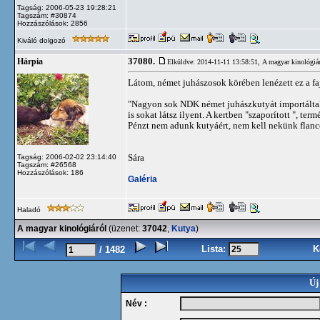
Tagság: 2006-05-23 19:28:21
Tagszám: #30874
Hozzászólások: 2856
Kiváló dolgozó
37080.
Hárpia
Elküldve: 2014-11-11 13:58:51,
A magyar kinológiá
Látom, német juhászosok körében lenézett ez a faj
"Nagyon sok NDK német juhászkutyát importáltak
is sokat látsz ilyent. A kertben "szaporított ", ter
Pénzt nem adunk kutyáért, nem kell nekünk flanc
Sára
Tagság: 2006-02-02 23:14:40
Tagszám: #26568
Hozzászólások: 186
Galéria
Haladó
A magyar kinológiáról
(üzenet:
37042
,
Kutya
)
Lista:
K
/ 1482
Új
Név :