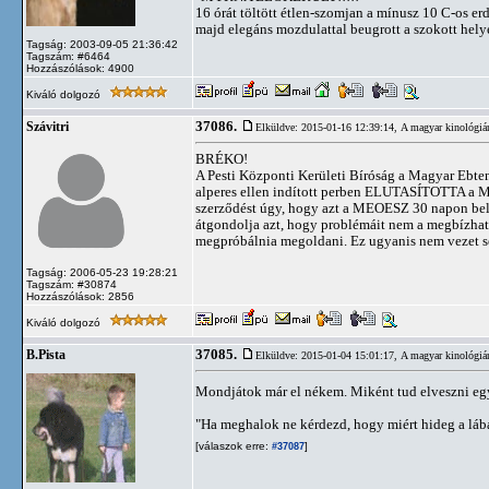
16 órát töltött étlen-szomjan a mínusz 10 C-os e
majd elegáns mozdulattal beugrott a szokott hely
Tagság: 2003-09-05 21:36:42
Tagszám: #6464
Hozzászólások: 4900
Kiváló dolgozó
37086.
Szávitri
Elküldve: 2015-01-16 12:39:14,
A magyar kinológiá
BRÉKO!
A Pesti Központi Kerületi Bíróság a Magyar Ebt
alperes ellen indított perben ELUTASÍTOTTA a ME
szerződést úgy, hogy azt a MEOESZ 30 napon belü
átgondolja azt, hogy problémáit nem a megbízható 
megpróbálnia megoldani. Ez ugyanis nem vezet s
Tagság: 2006-05-23 19:28:21
Tagszám: #30874
Hozzászólások: 2856
Kiváló dolgozó
37085.
B.Pista
Elküldve: 2015-01-04 15:01:17,
A magyar kinológiá
Mondjátok már el nékem. Miként tud elveszni egy
"Ha meghalok ne kérdezd, hogy miért hideg a lá
[válaszok erre:
]
#37087