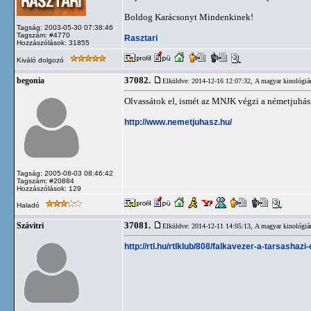
Boldog Karácsonyt Mindenkinek!
Tagság: 2003-05-30 07:38:46
Tagszám: #4770
Rasztari
Hozzászólások: 31855
Kiváló dolgozó
37082.
begonia
Elküldve: 2014-12-16 12:07:32,
A magyar kinológiá
Olvassátok el, ismét az MNJK végzi a németjuhász 
http://www.nemetjuhasz.hu/
Tagság: 2005-08-03 08:46:42
Tagszám: #20884
Hozzászólások: 129
Haladó
37081.
Szávitri
Elküldve: 2014-12-11 14:05:13,
A magyar kinológiá
http://rtl.hu/rtlklub/808/falkavezer-a-tarsashazi