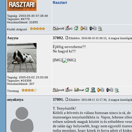
Rasztari
Tagság: 2003-05-30 07:38:46
Tagszám: #4770
Hozzászólások: 31855
Kiváló dolgozó
37092.
Anyyta
Elküldve: 2016-06-10 01:06:53,
A magyar kinológiá
Éjfélig nevezhetsz!!!
Ne hagyd ki!!!
[IMG]
Tagság: 2005-03-02 15:03:08
Tagszám: #16306
Hozzászólások: 307
Törzstag
37091.
anyakutya
Elküldve: 2015-08-11 12:17:30,
A magyar kinológiá
T. Tenyésztők!
Költői a felvetés és válasz biztosan nincs is rá, d
tisztességes tenyésztőkhöz is. Vajon, lehetne ell
erősen szűrnek maguk között is és erősebben vesz
de talán úgy helyesebb, hogy nem egyenlő tisztess
tudja mondani, hogy kinek és hova adott el kiskut