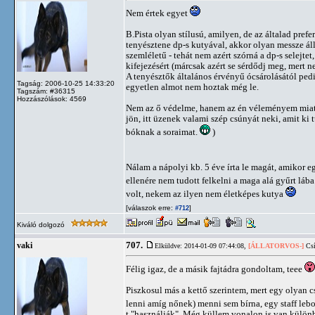
Nem értek egyet
B.Pista olyan stílusú, amilyen, de az általad pre
tenyésztene dp-s kutyával, akkor olyan messze ál
szemléletű - tehát nem azért szórná a dp-s selejtet
kifejezésért (márcsak azért se sérdődj meg, mert n
A tenyésztők általános érvényű ócsárolásától pe
Tagság: 2006-10-25 14:33:20
egyetlen almot nem hoztak még le.
Tagszám: #36315
Hozzászólások: 4569
Nem az ő védelme, hanem az én véleményem miatt ír
jön, itt üzenek valami szép csúnyát neki, amit ki
bóknak a soraimat.
)
Nálam a nápolyi kb. 5 éve írta le magát, amikor eg
ellenére nem tudott felkelni a maga alá gyűrt lába
volt, nekem az ilyen nem életképes kutya
[válaszok erre:
]
#712
Kiváló dolgozó
707.
vaki
Elküldve: 2014-01-09 07:44:08,
[ÁLLATORVOS-]
Csí
Félig igaz, de a másik fajtádra gondoltam, teee
Piszkosul más a kettő szerintem, mert egy olyan
lenni amíg nőnek) menni sem bírna, egy staff leb
t "használják". Még küllem vonalon is van külön