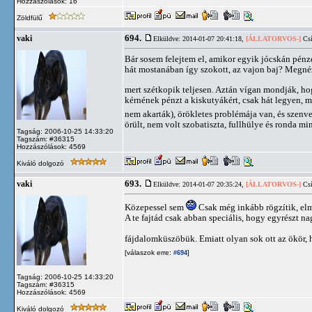
Hozzászólások: 16
Zöldfülű
694.
vaki
Elküldve: 2014-01-07 20:41:18,
[ÁLLATORVOS-]
Csí
Bár sosem felejtem el, amikor egyik jócskán pén
hát mostanában így szokott, az vajon baj? Megnéz
mert szétkopik teljesen. Aztán vígan mondják, ho
kérnének pénzt a kiskutyákért, csak hát legyen, m
nem akarták), örökletes problémája van, és szenve
örült, nem volt szobatiszta, fullhülye és ronda mi
Tagság: 2006-10-25 14:33:20
Tagszám: #36315
Hozzászólások: 4569
Kiváló dolgozó
693.
vaki
Elküldve: 2014-01-07 20:35:24,
[ÁLLATORVOS-]
Csí
Közepessel sem
Csak még inkább rögzítik, elmé
A te fajtád csak abban speciális, hogy egyrészt na
fájdalomküszöbük. Emiatt olyan sok ott az ökör, 
[válaszok erre:
]
#694
Tagság: 2006-10-25 14:33:20
Tagszám: #36315
Hozzászólások: 4569
Kiváló dolgozó