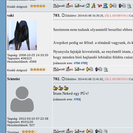
Kiváló dolgozó
703.
vaki
Elküldve: 2014-01-08 16:30:29,
[ÁLLATORVOS-]
Csí
Szerintem nem tudunk olyasmiről beszélni ebben 
A topikot pedig ne féltsd: a témánál vagyunk, és
Nyunyola fajtáját kiveséztük, az enyémről írtam, a 
Tagság: 2006-10-25 14:33:20
hogy minden bíró hajlandó lebírálni földön csúsz
Tagszám: #36315
Hozzászólások: 4569
[válaszok erre:
]
#704
#705
Kiváló dolgozó
702.
Scientist
Elküldve: 2014-01-08 15:41:02,
[ÁLLATORVOS-]
Csí
Írtam Neked egy PÜ-t!
[válaszok erre:
]
#703
Tagság: 2012-03-10 07:22:39
Tagszám: #101120
Hozzászólások: 527
Törzstag