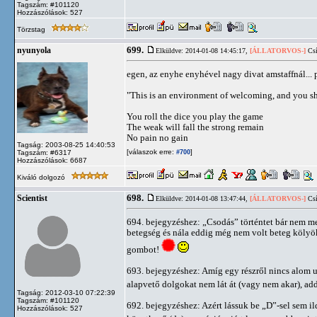
Tagszám: #101120
Hozzászólások: 527
Törzstag
699.
nyunyola
Elküldve: 2014-01-08 14:45:17,
[ÁLLATORVOS-]
Csí
egen, az enyhe enyhével nagy divat amstaffnál...
"This is an environment of welcoming, and you sho
You roll the dice you play the game
The weak will fall the strong remain
No pain no gain
Tagság: 2003-08-25 14:40:53
[válaszok erre:
]
Tagszám: #6317
#700
Hozzászólások: 6687
Kiváló dolgozó
698.
Scientist
Elküldve: 2014-01-08 13:47:44,
[ÁLLATORVOS-]
Csí
694. bejegyzéshez: „Csodás” történtet bár nem 
betegség és nála eddig még nem volt beteg kölyök 
gombot!
693. bejegyzéshez: Amíg egy részről nincs alom u
alapvető dolgokat nem lát át (vagy nem akar), add
Tagság: 2012-03-10 07:22:39
Tagszám: #101120
692. bejegyzéshez: Azért lássuk be „D”-sel sem 
Hozzászólások: 527