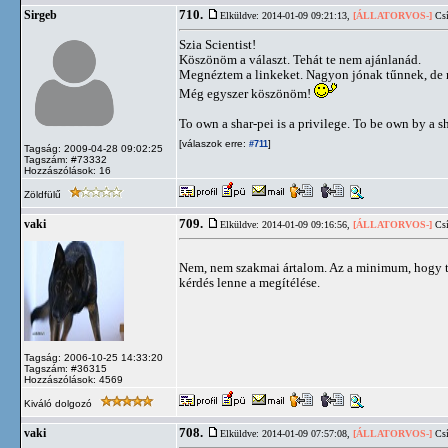
710.
Sirgeb
Elküldve: 2014-01-09 09:21:13,
[ÁLLATORVOS-]
Csí
Szia Scientist!
Köszönöm a választ. Tehát te nem ajánlanád.
Megnéztem a linkeket. Nagyon jónak tűnnek, de
Még egyszer köszönöm!
To own a shar-pei is a privilege. To be own by a sh
[válaszok erre:
]
#711
Tagság: 2009-04-28 09:02:25
Tagszám: #73332
Hozzászólások: 16
Zöldfülű
709.
vaki
Elküldve: 2014-01-09 09:16:56,
[ÁLLATORVOS-]
Csí
Nem, nem szakmai ártalom. Az a minimum, hogy 
kérdés lenne a megítélése.
Tagság: 2006-10-25 14:33:20
Tagszám: #36315
Hozzászólások: 4569
Kiváló dolgozó
708.
vaki
Elküldve: 2014-01-09 07:57:08,
[ÁLLATORVOS-]
Csí