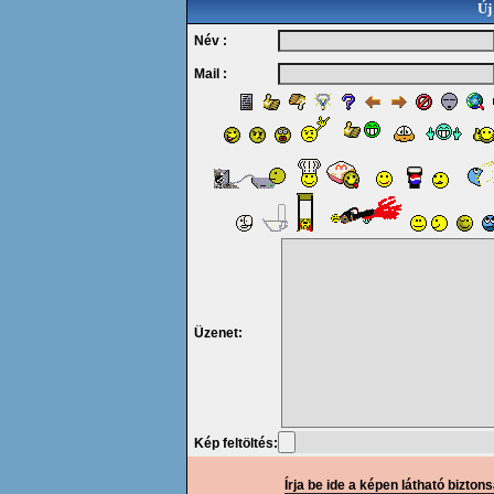
Új
Név :
Mail :
Üzenet:
Kép feltöltés:
Írja be ide a képen látható bizton