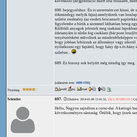
következő (de)generáció miért lesz rosszabb, min
690. bejegyzéshez: Én is szeretném ezt hinni, de
tökmindegy melyik fajta) amelyiknek van honlapja
szűrési eredmény (az eredeti bescannelt papírokk
figyelembe a bírók a szemmel láthatóan beteg egye
Külföldi anyagok jelentek meg szakmai lapokban a
édesanyám is sűrűn fog csuklani (bár pont lesz@r
tenyésztésként művelnek az mindenféleképpen vala
hogy jobban lehúzzuk az állományt vagy sikerül ja
nyilatkozni egy fajtáról, hogy hány dp-s és hány
szűrésre...
689. Ez bizony sok helyütt még mindig így me
[válaszok erre:
]
#699
#701
Törzstag
697.
Scientist
Elküldve: 2014-01-08 13:41:55,
[ÁLLATORVOS-]
Csí
Hello, Nagyon sajnálom a corso-dat. A kattogó ha
következményes sántaság. Örülök, hogy (ezek sze