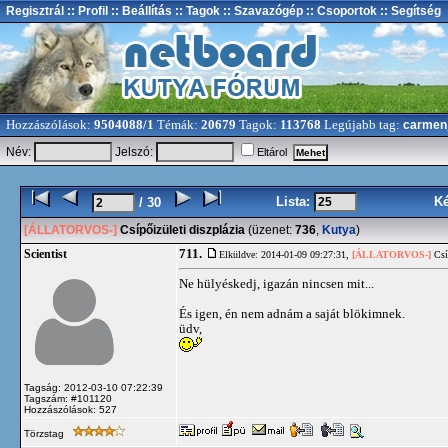
Regisztrál
:: Profil
:: Beállítás
:: Tagok
:: Szavazógép
:: Csoportok
:: Segítség
Hozzászólások:
9504088/1
Témák:
20679
Tagok:
113768
Legújabb tag:
carmen
Név:
Jelszó:
Eltárol
Lista:
K
/ 30
[ÁLLATORVOS-]
Csípőizületi diszplázia
(üzenet:
736
,
Kutya
)
711.
Scientist
Elküldve: 2014-01-09 09:27:31,
[ÁLLATORVOS-]
Csíp
Ne hülyéskedj, igazán nincsen mit...
És igen, én nem adnám a saját blökimnek.
üdv,
Tagság: 2012-03-10 07:22:39
Tagszám: #101120
Hozzászólások: 527
Törzstag