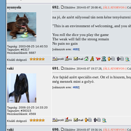
692.
nyunyola
Elküldve: 2014-01-07 20:08:41,
[ÁLLATORVOS-]
Csí
na jó, de azért súlyossal tán nem kéne tenyészten
"This is an environment of welcoming, and you sho
You roll the dice you play the game
The weak will fall the strong remain
No pain no gain
Tagság: 2003-08-25 14:40:53
[válaszok erre:
]
Tagszám: #6317
#693
Hozzászólások: 6687
Kiváló dolgozó
691.
vaki
Elküldve: 2014-01-07 19:57:28,
[ÁLLATORVOS-]
Csí
A te fajtád azért speciális eset. Ott el is hiszem
még mennek mint a golyó.
[válaszok erre:
]
#692
Tagság: 2006-10-25 14:33:20
Tagszám: #36315
Hozzászólások: 4569
Kiváló dolgozó
690.
vaki
Elküldve: 2014-01-07 19:56:14,
[ÁLLATORVOS-]
Csí