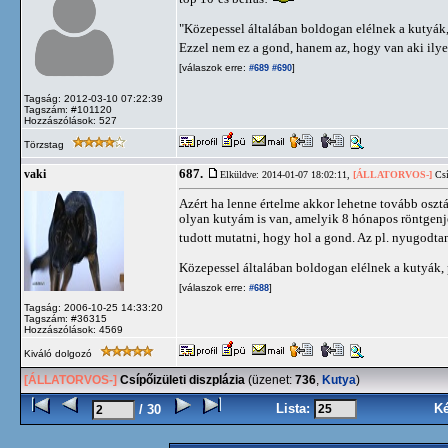
"Közepessel általában boldogan elélnek a kutyák, 
Ezzel nem ez a gond, hanem az, hogy van aki ilyen
[válaszok erre:
]
#689
#690
Tagság: 2012-03-10 07:22:39
Tagszám: #101120
Hozzászólások: 527
Törzstag
687.
vaki
Elküldve: 2014-01-07 18:02:11,
[ÁLLATORVOS-]
Csí
Azért ha lenne értelme akkor lehetne tovább osztál
olyan kutyám is van, amelyik 8 hónapos röntgenjé
tudott mutatni, hogy hol a gond. Az pl. nyugodtan
Közepessel általában boldogan elélnek a kutyák, p
[válaszok erre:
]
#688
Tagság: 2006-10-25 14:33:20
Tagszám: #36315
Hozzászólások: 4569
Kiváló dolgozó
[ÁLLATORVOS-]
Csípőizületi diszplázia
(üzenet:
736
,
Kutya
)
Lista:
K
/ 30