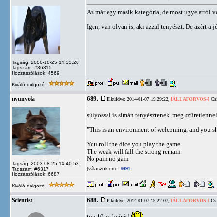
Az már egy másik kategória, de most ugye arról vo
Igen, van olyan is, aki azzal tenyészt. De azért a
Tagság: 2006-10-25 14:33:20
Tagszám: #36315
Hozzászólások: 4569
Kiváló dolgozó
689.
nyunyola
Elküldve: 2014-01-07 19:29:22,
[ÁLLATORVOS-]
Csí
súlyossal is simán tenyésztenek. meg szűretlennel 
"This is an environment of welcoming, and you sho
You roll the dice you play the game
The weak will fall the strong remain
No pain no gain
Tagság: 2003-08-25 14:40:53
[válaszok erre:
]
Tagszám: #6317
#691
Hozzászólások: 6687
Kiváló dolgozó
688.
Scientist
Elküldve: 2014-01-07 19:22:07,
[ÁLLATORVOS-]
Csí
top 10-es beírás!