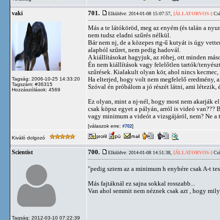
701.
vaki
Elküldve: 2014-01-08 15:07:57,
[ÁLLATORVOS-]
Csí
Más a te látóköröd, meg az enyém (és talán a nyu
nem tudsz eladni szűrés nélkül.
Bár nem nj, de a közepes rtg-ű kutyát is úgy vet
alapból szűret, nem pedig hadovál.
A kiállításokat hagyjuk, az röhej, ott minden más
Én nem kiállítások vagy felelőtlen tartók/tenyé
szűrések. Kialakult olyan kör, ahol nincs kecmec
Ha elterjed, hogy volt nem megfelelő eredmény, a
Tagság: 2006-10-25 14:33:20
Tagszám: #36315
Szóval én próbálom a jó részét látni, ami létezik, 
Hozzászólások: 4569
Ez olyan, mint a nj-nél, hogy most nem akarják el
csak köpsz egyet a pályán, arról is videó van??? 
vagy minimum a videót a vizsgájáról, nem? Ne a 
[válaszok erre:
]
#702
Kiváló dolgozó
700.
Scientist
Elküldve: 2014-01-08 14:51:38,
[ÁLLATORVOS-]
Csí
"pedig sztem az a minimum h enyhére csak A-t t
Más fajtáknál ez sajna sokkal rosszabb...
Van ahol semmit nem néznek csak azt , hogy mily
Tagság: 2012-03-10 07:22:39