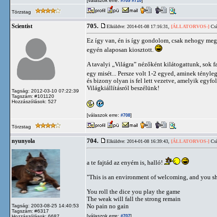
[válaszok erre:
]
#709
#710
Törzstag
705.
Scientist
Elküldve: 2014-01-08 17:16:31,
[ÁLLATORVOS-]
Csí
Ez így van, én is így gondolom, csak nehogy megin
egyén alaposan kiosztott.
A tavalyi „Világra” nézőként kilátogattunk, sok fa
egy misét... Persze volt 1-2 egyed, aminek tényl
és bizony olyan is fel lett vezetve, amelyik egyfo
Világkiállításról beszélünk!
Tagság: 2012-03-10 07:22:39
Tagszám: #101120
Hozzászólások: 527
[válaszok erre:
]
#708
Törzstag
704.
nyunyola
Elküldve: 2014-01-08 16:39:43,
[ÁLLATORVOS-]
Csí
a te fajtád az enyém is, halló!
"This is an environment of welcoming, and you sho
You roll the dice you play the game
The weak will fall the strong remain
No pain no gain
Tagság: 2003-08-25 14:40:53
Tagszám: #6317
[válaszok erre:
]
Hozzászólások: 6687
#707