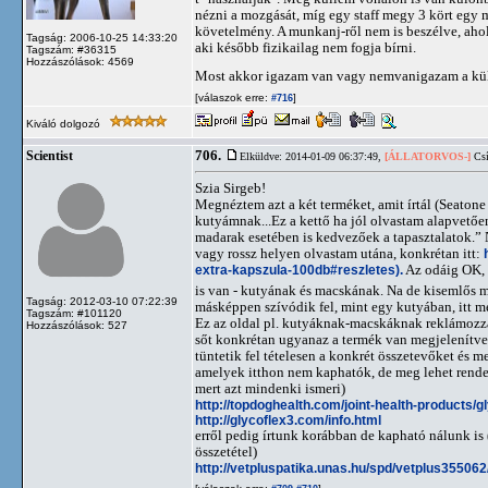
nézni a mozgását, míg egy staff megy 3 kört egy mi
követelmény. A munkanj-ről nem is beszélve, ah
Tagság: 2006-10-25 14:33:20
aki később fizikailag nem fogja bírni.
Tagszám: #36315
Hozzászólások: 4569
Most akkor igazam van vagy nemvanigazam a k
[válaszok erre:
]
#716
Kiváló dolgozó
706.
Scientist
Elküldve: 2014-01-09 06:37:49,
[ÁLLATORVOS-]
Csí
Szia Sirgeb!
Megnéztem azt a két terméket, amit írtál (Seato
kutyámnak...Ez a kettő ha jól olvastam alapvetőe
madarak esetében is kedvezőek a tapasztalatok.” 
vagy rossz helyen olvastam utána, konkrétan itt:
extra-kapszula-100db#reszletes).
Az odáig OK, 
is van - kutyának és macskának. Na de kisemlős
Tagság: 2012-03-10 07:22:39
másképpen szívódik fel, mint egy kutyában, itt 
Tagszám: #101120
Ez az oldal pl. kutyáknak-macskáknak reklámozz
Hozzászólások: 527
sőt konkrétan ugyanaz a termék van megjelenítve 
tüntetik fel tételesen a konkrét összetevőket és 
amelyek itthon nem kaphatók, de meg lehet rende
mert azt mindenki ismeri)
http://topdoghealth.com/joint-health-products/g
http://glycoflex3.com/info.html
erről pedig írtunk korábban de kapható nálunk is (
összetétel)
http://vetpluspatika.unas.hu/spd/vetplus35506