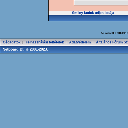
Smiley kódok teljes listája
Az oldal
0.0206191
Cégadatok
|
Felhasználási feltételek
|
Adatvédelem
|
Általános Fórum Sz
Netboard Bt. © 2001-2023.