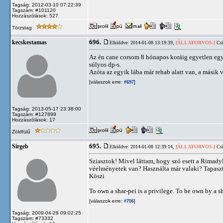
Tagság: 2012-03-10 07:22:39
Tagszám: #101120
Hozzászólások: 527
Törzstag
696.
kecskestamas
Elküldve: 2014-01-08 13:19:39,
[ÁLLATORVOS-]
Csí
Az én cane corsom 8 hónapos koráig egyetlen egy 
súlyos dp-s.
Azóta az egyik lába már rehab alatt van, a másik vi
[válaszok erre:
]
#697
Tagság: 2013-05-17 23:38:00
Tagszám: #127899
Hozzászólások: 17
Zöldfülű
695.
Sirgeb
Elküldve: 2014-01-08 12:39:14,
[ÁLLATORVOS-]
Csí
Sziasztok! Mivel láttam, hogy szó esett a Rimady
véelményetek van? Használta már valaki? Tapaszta
Köszi
To own a shar-pei is a privilege. To be own by a sh
[válaszok erre:
]
#706
Tagság: 2009-04-28 09:02:25
Tagszám: #73332