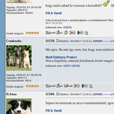
hogy miért adtad ki ivarosan a kezedből?
De
Tagság: 2010-01-22 18:42:30
Tagszám: #81573
Fifi & Vandi
Hozzászólások: 39344
Soha ne keverd össze a személyiségemet a viselkedésemmel! Mert 
08-27 16:10:59]
[válaszok erre:
]
#11572
Kiváló dolgozó
11570.
Csenkeszke
Elküldve: 2014-08-27 12:53:52,
[SPORT-----------]
Te
Hát igen. Ha már így esett, kár, hogy nem születe
Mudi Epilepsy Project
Nincs hópehely, amelyik felelősnek érezné magát 
[válaszok erre:
]
#11571
#11578
Tagság: 2005-07-27 08:29:26
Tagszám: #20717
Hozzászólások: 4614
Kiváló dolgozó
11569.
H.Anna
Elküldve: 2014-08-27 12:30:51,
[SPORT-----------]
Te
Sajnos lecsúsztunk az anya ivartalanításáról, igen
Fifi & Vandi