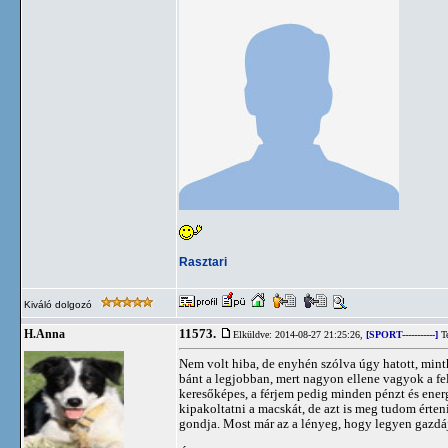
Rasztari
Kiváló dolgozó
11573.
H.Anna
Elküldve: 2014-08-27 21:25:26,
[SPORT-----------]
Te
Nem volt hiba, de enyhén szólva úgy hatott, minth
bánt a legjobban, mert nagyon ellene vagyok a f
keresőképes, a férjem pedig minden pénzt és ene
kipakoltatni a macskát, de azt is meg tudom érte
gondja. Most már az a lényeg, hogy legyen gazdáj