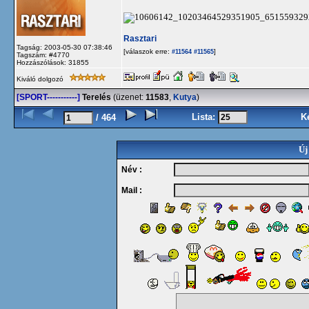
Rasztari
Tagság: 2003-05-30 07:38:46
[válaszok erre:
]
#11564
#11565
Tagszám: #4770
Hozzászólások: 31855
Kiváló dolgozó
[SPORT-----------]
Terelés
(üzenet:
11583
,
Kutya
)
Lista:
K
/ 464
Új
Név :
Mail :