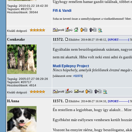
Úgyhogy remélem hamar gazdit találnak, többet e
Tagság: 2010-01-22 18:42:30
Tagszám: #81573
Fifi & Vandi
Hozzászólások: 39344
Soha ne keverd össze a személyiségemet a viselkedésemmel! Mert 
Kiváló dolgozó
11572.
Csenkeszke
Elküldve: 2014-08-27 19:48:12,
[SPORT-----------]
Te
Egyáltalán nem beszólogatásnak szántam, nagyon f
nem mi akartuk. Hiba volt neki enni adni és gazd
Mudi Epilepsy Project
Nincs hópehely, amelyik felelősnek érezné magát 
[válaszok erre:
]
#11573
Tagság: 2005-07-27 08:29:26
Tagszám: #20717
Hozzászólások: 4614
Kiváló dolgozó
11571.
H.Anna
Elküldve: 2014-08-27 16:04:10,
[SPORT-----------]
Te
Én restellem a legjobban, hogy így alakult... Mire
Egyébként már esélyesen vemhesen került hozzá
Viszont ha ennyire ráérsz, hogy beszólogatsz, akár