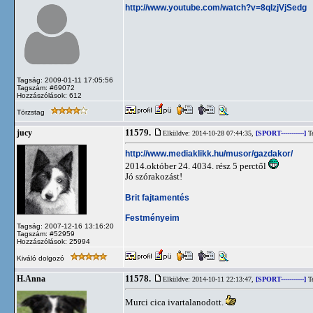
http://www.youtube.com/watch?v=8qIzjVjSedg
Tagság: 2009-01-11 17:05:56
Tagszám: #69072
Hozzászólások: 612
Törzstag
11579.
jucy
Elküldve: 2014-10-28 07:44:35,
[SPORT-----------]
Te
http://www.mediaklikk.hu/musor/gazdakor/
2014.október 24. 4034. rész 5 perctől
Jó szórakozást!
Brit fajtamentés
Festményeim
Tagság: 2007-12-16 13:16:20
Tagszám: #52959
Hozzászólások: 25994
Kiváló dolgozó
11578.
H.Anna
Elküldve: 2014-10-11 22:13:47,
[SPORT-----------]
Te
Murci cica ivartalanodott.