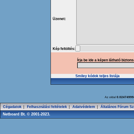
Üzenet:
Kép feltöltés:
Írja be ide a képen látható bizton
Smiley kódok teljes listája
Az oldal
0.02474999
Cégadatok
|
Felhasználási feltételek
|
Adatvédelem
|
Általános Fórum Sz
Netboard Bt. © 2001-2023.