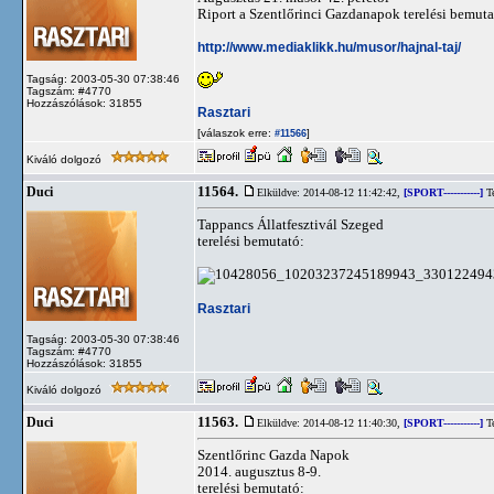
Riport a Szentlőrinci Gazdanapok terelési bemuta
http://www.mediaklikk.hu/musor/hajnal-taj/
Tagság: 2003-05-30 07:38:46
Tagszám: #4770
Hozzászólások: 31855
Rasztari
[válaszok erre:
]
#11566
Kiváló dolgozó
11564.
Duci
Elküldve: 2014-08-12 11:42:42,
[SPORT-----------]
Te
Tappancs Állatfesztivál Szeged
terelési bemutató:
Rasztari
Tagság: 2003-05-30 07:38:46
Tagszám: #4770
Hozzászólások: 31855
Kiváló dolgozó
11563.
Duci
Elküldve: 2014-08-12 11:40:30,
[SPORT-----------]
Te
Szentlőrinc Gazda Napok
2014. augusztus 8-9.
terelési bemutató: