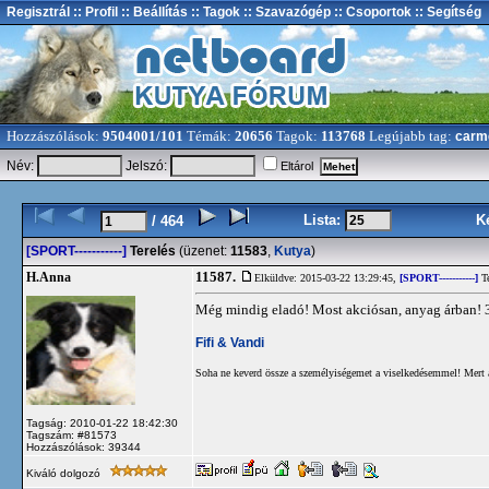
Regisztrál
:: Profil
:: Beállítás
:: Tagok
:: Szavazógép
:: Csoportok
:: Segítség
Hozzászólások:
9504001/101
Témák:
20656
Tagok:
113768
Legújabb tag:
carm
Név:
Jelszó:
Eltárol
Lista:
K
/ 464
[SPORT-----------]
Terelés
(üzenet:
11583
,
Kutya
)
11587.
H.Anna
Elküldve: 2015-03-22 13:29:45,
[SPORT-----------]
Te
Még mindig eladó! Most akciósan, anyag árban! 3
Fifi & Vandi
Soha ne keverd össze a személyiségemet a viselkedésemmel! Mert 
Tagság: 2010-01-22 18:42:30
Tagszám: #81573
Hozzászólások: 39344
Kiváló dolgozó