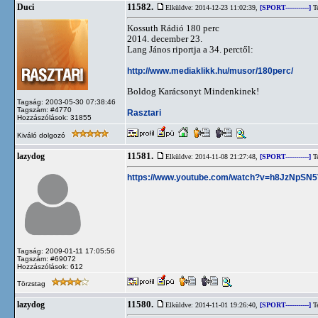
11582.
Duci
Elküldve: 2014-12-23 11:02:39,
[SPORT-----------]
Te
Kossuth Rádió 180 perc
2014. december 23.
Lang János riportja a 34. perctől:
http://www.mediaklikk.hu/musor/180perc/
Boldog Karácsonyt Mindenkinek!
Tagság: 2003-05-30 07:38:46
Tagszám: #4770
Rasztari
Hozzászólások: 31855
Kiváló dolgozó
11581.
lazydog
Elküldve: 2014-11-08 21:27:48,
[SPORT-----------]
Te
https://www.youtube.com/watch?v=h8JzNpSN
Tagság: 2009-01-11 17:05:56
Tagszám: #69072
Hozzászólások: 612
Törzstag
11580.
lazydog
Elküldve: 2014-11-01 19:26:40,
[SPORT-----------]
Te