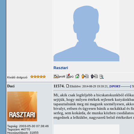
Rasztari
Kiváló dolgozó
11574.
Duci
Elküldve: 2014-08-29 19:59:21,
[SPORT-----------]
Te
Mi, akik csak legfeljebb a bicskatokunkból előkap
sejtjük, hogy milyen értékek rejlenek kutyáinkban
tapasztalnánk meg mi magunk személyesen, akkor 
bivalyt, erősen és ügyesen bánik a rackákkal és f
serleg, sem kokárda, de munka közben csodálatos
engednek a lelkükbe, nagyszerű belső értékeiket
Tagság: 2003-05-30 07:38:46
Tagszám: #4770
Hozzászólások: 31855