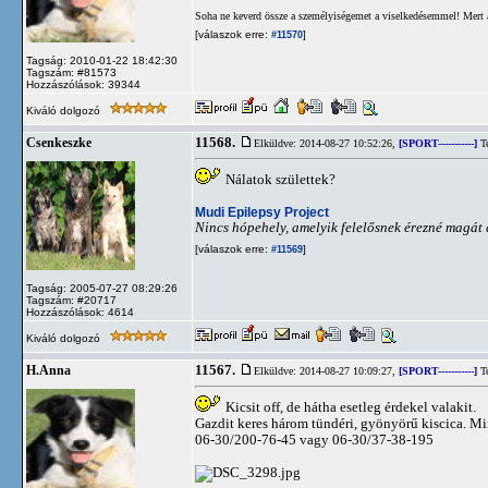
Soha ne keverd össze a személyiségemet a viselkedésemmel! Mert 
[válaszok erre:
]
#11570
Tagság: 2010-01-22 18:42:30
Tagszám: #81573
Hozzászólások: 39344
Kiváló dolgozó
11568.
Csenkeszke
Elküldve: 2014-08-27 10:52:26,
[SPORT-----------]
Te
Nálatok születtek?
Mudi Epilepsy Project
Nincs hópehely, amelyik felelősnek érezné magát 
[válaszok erre:
]
#11569
Tagság: 2005-07-27 08:29:26
Tagszám: #20717
Hozzászólások: 4614
Kiváló dolgozó
11567.
H.Anna
Elküldve: 2014-08-27 10:09:27,
[SPORT-----------]
Te
Kicsit off, de hátha esetleg érdekel valakit.
Gazdit keres három tündéri, gyönyörű kiscica. M
06-30/200-76-45 vagy 06-30/37-38-195