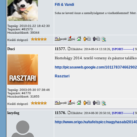
Fifi & Vandi
Soha ne keverd össze a személyiségemet a viselkedésemmel! Mert 
Tagság: 2010-01-22 18:42:30
Tagszám: #81573
Hozzászólások: 39344
Kiváló dolgozó
11577.
Duci
Elküldve: 2014-09-14 13:18:26,
[SPORT-----------]
Te
Hortobágy 2014. terelő verseny és pásztor találko
http://picasaweb.google.com/10117837466290
Rasztari
Tagság: 2003-05-30 07:38:46
Tagszám: #4770
Hozzászólások: 31855
Kiváló dolgozó
11576.
lazydog
Elküldve: 2014-08-30 20:50:10,
[SPORT-----------]
Te
http://www.origo.hu/tafelspicc/nagyhasab/201