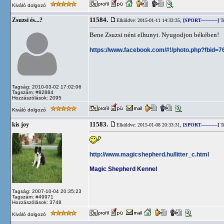
Kiváló dolgozó
11584.
Zsuzsi és...?
Elküldve: 2015-01-11 14:33:35,
[SPORT-----------]
Te
Bene Zsuzsi néni elhunyt. Nyugodjon békében!
https://www.facebook.com/#!/photo.php?fbi
Tagság: 2010-03-02 17:02:06
Tagszám: #82884
Hozzászólások: 2095
Kiváló dolgozó
11583.
kis joy
Elküldve: 2015-01-08 20:33:31,
[SPORT-----------]
Te
http://www.magicshepherd.hu/litter_c.html
Magic Shepherd Kennel
Tagság: 2007-10-04 20:35:23
Tagszám: #49971
Hozzászólások: 3748
Kiváló dolgozó