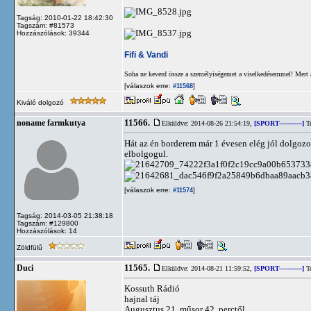
Tagság: 2010-01-22 18:42:30
Tagszám: #81573
Hozzászólások: 39344
Fifi & Vandi
Soha ne keverd össze a személyiségemet a viselkedésemmel! Mert 
[válaszok erre:
]
#11568
Kiváló dolgozó
11566.
noname farmkutya
Elküldve: 2014-08-26 21:54:19,
[SPORT-----------]
Te
Hát az én borderem már 1 évesen elég jól dolgozo
elbolgogul.
[válaszok erre:
]
#11574
Tagság: 2014-03-05 21:38:18
Tagszám: #129800
Hozzászólások: 14
Zöldfülű
11565.
Duci
Elküldve: 2014-08-21 11:59:52,
[SPORT-----------]
Te
Kossuth Rádió
hajnal táj
Augusztus 21. műsor 42. perctől