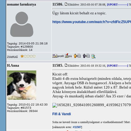
11586.
noname farmkutya
Elküldve: 2015-03-16 07:38:08,
[SPORT-----------]
Te
Úgy látom kicsit behalt ez a topic.
https://www.youtube.com/watch?v=zfdFicZ5UP
Tagság: 2014-03-05 21:38:18
Tagszám: #129800
Hozzászólások: 14
Zöldfülű
11585.
H.Anna
Elküldve: 2015-01-18 19:32:16,
[SPORT-----------]
Te
Kicsit off:
Eladó 4 db extra hőszigetelt (minden oldala, tetej
végett. Anyaga OSB és hungarocel. A képen a bels
nagyok lettek bele. Külső méret 120 x 87. Belső 
A ház könnyen átalakítható elletőládává.
Anyag- és munkadíj árban eladó! Ára 35 ezer / d
Tagság: 2010-01-22 18:42:30
Tagszám: #81573
Hozzászólások: 39344
Fifi & Vandi
Soha ne keverd össze a személyiségemet a viselkedésemmel! Mert 
[válaszok erre:
]
#11587