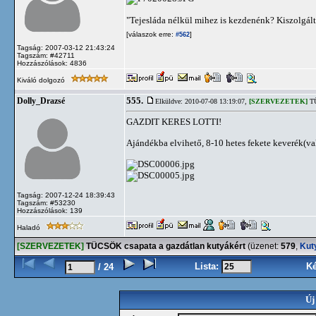
"Tejesláda nélkül mihez is kezdenénk? Kiszolgált
[válaszok erre:
]
#562
Tagság: 2007-03-12 21:43:24
Tagszám: #42711
Hozzászólások: 4836
Kiváló dolgozó
555.
Dolly_Drazsé
Elküldve: 2010-07-08 13:19:07,
[SZERVEZETEK]
TÜ
GAZDIT KERES LOTTI!
Ajándékba elvihető, 8-10 hetes fekete keverék(v
Tagság: 2007-12-24 18:39:43
Tagszám: #53230
Hozzászólások: 139
Haladó
[SZERVEZETEK]
TÜCSÖK csapata a gazdátlan kutyákért
(üzenet:
579
,
Kut
Lista:
K
/ 24
Új