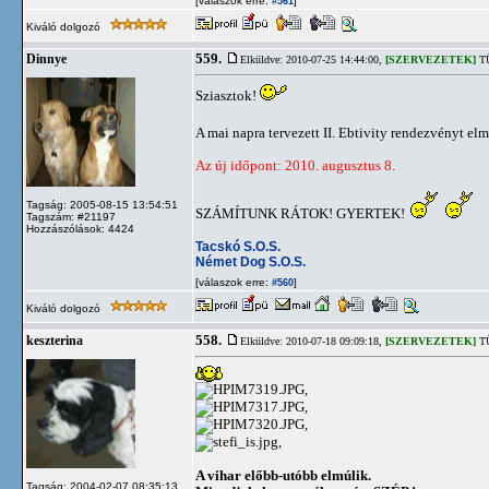
[válaszok erre:
]
#561
Kiváló dolgozó
559.
Dinnye
Elküldve: 2010-07-25 14:44:00,
[SZERVEZETEK]
TÜ
Sziasztok!
A mai napra tervezett II. Ebtivity rendezvényt elm
Az új időpont: 2010. augusztus 8.
Tagság: 2005-08-15 13:54:51
SZÁMÍTUNK RÁTOK! GYERTEK!
Tagszám: #21197
Hozzászólások: 4424
Tacskó S.O.S.
Német Dog S.O.S.
[válaszok erre:
]
#560
Kiváló dolgozó
558.
keszterina
Elküldve: 2010-07-18 09:09:18,
[SZERVEZETEK]
TÜ
,
,
,
,
A vihar előbb-utóbb elmúlik.
Tagság: 2004-02-07 08:35:13