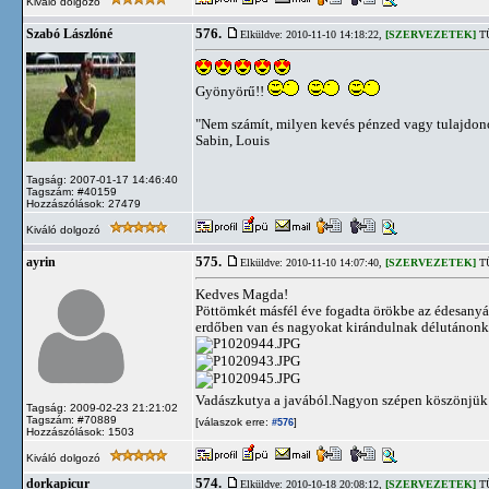
Kiváló dolgozó
576.
Szabó Lászlóné
Elküldve: 2010-11-10 14:18:22,
[SZERVEZETEK]
TÜ
Gyönyörű!!
"Nem számít, milyen kevés pénzed vagy tulajdon
Sabin, Louis
Tagság: 2007-01-17 14:46:40
Tagszám: #40159
Hozzászólások: 27479
Kiváló dolgozó
575.
ayrin
Elküldve: 2010-11-10 14:07:40,
[SZERVEZETEK]
TÜ
Kedves Magda!
Pöttömkét másfél éve fogadta örökbe az édesanyám
erdőben van és nagyokat kirándulnak délutánonké
Vadászkutya a javából.Nagyon szépen köszönjük 
Tagság: 2009-02-23 21:21:02
Tagszám: #70889
[válaszok erre:
]
#576
Hozzászólások: 1503
Kiváló dolgozó
574.
dorkapicur
Elküldve: 2010-10-18 20:08:12,
[SZERVEZETEK]
TÜ