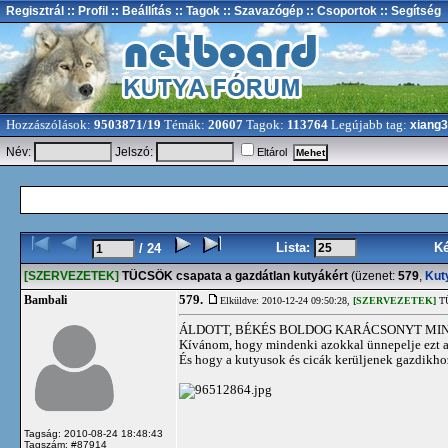
Regisztrál
:: Profil
:: Beállítás
:: Tagok
:: Szavazógép
:: Csoportok
:: Segítség
Hozzászólások:
9503871/19
Témák:
20607
Tagok:
113764
Legújabb tag:
xiang
Név:
Jelszó:
Eltárol
Lista:
K
/ 24
[SZERVEZETEK]
TÜCSÖK csapata a gazdátlan kutyákért
(üzenet:
579
,
Kut
579.
Bambali
Elküldve: 2010-12-24 09:50:28,
[SZERVEZETEK]
TÜ
ÁLDOTT, BÉKÉS BOLDOG KARÁCSONYT MI
Kívánom, hogy mindenki azokkal ünnepelje ezt a 
És hogy a kutyusok és cicák kerüljenek gazdikho
Tagság: 2010-08-24 18:48:43
Tagszám: #87914