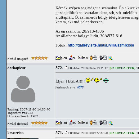
Kérnék szépen segitséget a számukra. Én a kicsik
gazdajelöltekre, ivartalanitásra, stb, stb. mielőbb
alultáplált. Őt az ismerős hölgy ideiglenesen mag
kérem, aki tud, jelentkezzen.
Az én számom: 20/913-4306
Az állatbarát hölgy: Judit, 30/4577-616
Fotók:
http://gallery.site.hu/u/Livilla/szmiklos/
Kiváló dolgozó
572.
dorkapicur
Elküldve: 2010-10-14 19:11:17,
[SZERVEZETEK]
TÜ
Éljen TÉGLA!!!!!
[válaszok erre:
]
#573
Tagság: 2007-11-20 14:30:40
Tagszám: #51922
Hozzászólások: 1982
Kiváló dolgozó
571.
keszterina
Elküldve: 2010-10-09 22:37:50,
[SZERVEZETEK]
TÜ