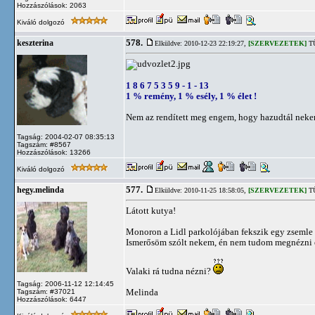
Hozzászólások: 2063
Kiváló dolgozó
578.
keszterina
Elküldve: 2010-12-23 22:19:27,
[SZERVEZETEK]
TÜ
1 8 6 7 5 3 5 9 - 1 - 13
1 % remény, 1 % esély, 1 % élet !
Nem az rendített meg engem, hogy hazudtál nekem
Tagság: 2004-02-07 08:35:13
Tagszám: #8567
Hozzászólások: 13266
Kiváló dolgozó
577.
hegy.melinda
Elküldve: 2010-11-25 18:58:05,
[SZERVEZETEK]
TÜ
Látott kutya!
Monoron a Lidl parkolójában fekszik egy zsemle s
Ismerősöm szólt nekem, én nem tudom megnézni 
Valaki rá tudna nézni?
Tagság: 2006-11-12 12:14:45
Melinda
Tagszám: #37021
Hozzászólások: 6447