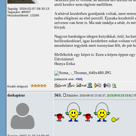
attól kezdve nem tágított mellőlem.
Tagság: 2004-02-07 08:35:13
Tagszám: #8567
A sétával kezdetben gondjaink voltak, mert retten
Hozzászólások: 13266
tudta elégíteni az első perctől. Éjszaka kezdettől
szívesen van bent is. Ma már imádja a sétát, és m
hívjuk.
Nagyon barátságos idegen kutyákkal, örül, ha k
beilleszkedéssel, igaz kezdetben sokat voltam vel
mozdulatot tegyünk mert iszonyúan félt, de pár hó
Mellékelek egy képet is. Ezen a képen éppen egy
Üdvözlettel
Hunya Erika
[válaszok erre:
]
#568
Kiváló dolgozó
563.
dorkapicur
Elküldve: 2010-08-10 21:05:37,
[SZERVEZETEK]
TÜ
Tagság: 2007-11-20 14:30:40