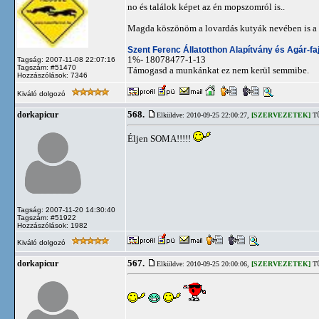
no és találok képet az én mopszomról is..
Magda köszönöm a lovardás kutyák nevében is a 
Szent Ferenc Állatotthon Alapítvány és Agár-f
1%- 18078477-1-13
Tagság: 2007-11-08 22:07:16
Tagszám: #51470
Támogasd a munkánkat ez nem kerül semmibe.
Hozzászólások: 7346
Kiváló dolgozó
568.
dorkapicur
Elküldve: 2010-09-25 22:00:27,
[SZERVEZETEK]
TÜ
Éljen SOMA!!!!!
Tagság: 2007-11-20 14:30:40
Tagszám: #51922
Hozzászólások: 1982
Kiváló dolgozó
567.
dorkapicur
Elküldve: 2010-09-25 20:00:06,
[SZERVEZETEK]
TÜ