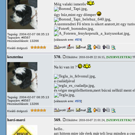
Még valaki ismerős
,
úgy húz,mint egy dömper
,
A szentendrei Fő téren is sikert aratott,itt egy turi
,
,
Tagság: 2004-02-07 08:35:13
Tagszám: #8567
[válaszok erre:
]
#574
Hozzászólások: 13266
Kiváló dolgozó
570.
keszterina
Elküldve: 2010-10-09 22:16:15,
[SZERVEZETEK]
TÜ
Na ki van itt ?
,
a családjával
,
és végre megölelhettem,mert búcsú nélkül ment el
,
Tagság: 2004-02-07 08:35:13
Tagszám: #8567
[válaszok erre:
]
#572
Hozzászólások: 13266
Kiváló dolgozó
569.
harci-marci
Elküldve: 2010-10-07 21:01:24,
[SZERVEZETEK]
TÜ
hello..
azt hittem mire ide érek már teli lesz minden a c