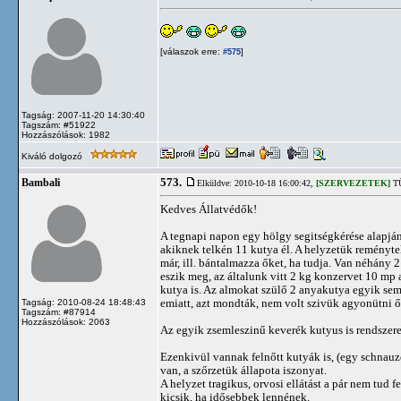
[válaszok erre:
]
#575
Tagság: 2007-11-20 14:30:40
Tagszám: #51922
Hozzászólások: 1982
Kiváló dolgozó
573.
Bambali
Elküldve: 2010-10-18 16:00:42,
[SZERVEZETEK]
TÜ
Kedves Állatvédők!
A tegnapi napon egy hölgy segitségkérése alapjá
akiknek telkén 11 kutya él. A helyzetük reményte
már, ill. bántalmazza őket, ha tudja. Van néhány 2
eszik meg, az általunk vitt 2 kg konzervet 10 mp 
kutya is. Az almokat szülő 2 anyakutya egyik sem
emiatt, azt mondták, nem volt szivük agyonütni ők
Tagság: 2010-08-24 18:48:43
Tagszám: #87914
Hozzászólások: 2063
Az egyik zsemleszinű keverék kutyus is rendszeres
Ezenkivül vannak felnőtt kutyák is, (egy schnauzer
van, a szőrzetük állapota iszonyat.
A helyzet tragikus, orvosi ellátást a pár nem tud
kicsik, ha idősebbek lennének.