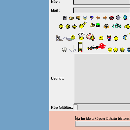
Név :
Mail :
Üzenet:
Kép feltöltés:
Írja be ide a képen látható bizton