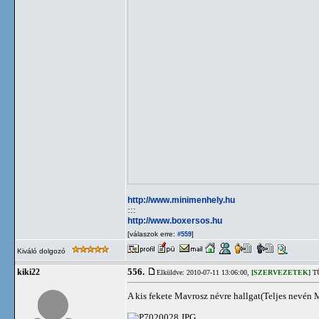
http://www.minimenhely.hu
:::
http://www.boxersos.hu
[válaszok erre:
]
#559
Kiváló dolgozó
556.
kiki22
Elküldve: 2010-07-11 13:06:00,
[SZERVEZETEK]
TÜ
A kis fekete Mavrosz névre hallgat(Teljes nevén 