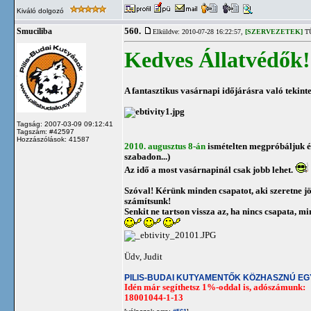
Kiváló dolgozó
560.
Smuciliba
Elküldve: 2010-07-28 16:22:57,
[SZERVEZETEK]
TÜ
Kedves Állatvédők!
A fantasztikus vasárnapi időjárásra való tekinte
Tagság: 2007-03-09 09:12:41
Tagszám: #42597
Hozzászólások: 41587
2010. augusztus 8-án
ismételten megpróbáljuk é
szabadon...)
Az idő a most vasárnapinál csak jobb lehet.
Szóval! Kérünk minden csapatot, aki szeretne j
számítsunk!
Senkit ne tartson vissza az, ha nincs csapata, m
Üdv, Judit
PILIS-BUDAI KUTYAMENTŐK KÖZHASZNÚ E
Idén már segíthetsz 1%-oddal is, adószámunk:
18001044-1-13