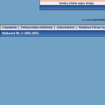
Smiley kódok teljes listája
Az oldal
0.02107000
Cégadatok
|
Felhasználási feltételek
|
Adatvédelem
|
Általános Fórum Sz
Netboard Bt. © 2001-2023.