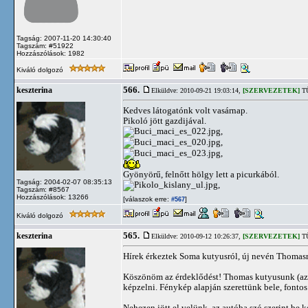
Tagság: 2007-11-20 14:30:40
Tagszám: #51922
Hozzászólások: 1982
Kiváló dolgozó
566.
keszterina
Elküldve: 2010-09-21 19:03:14,
[SZERVEZETEK]
TÜ
Kedves látogatónk volt vasárnap.
Pikoló jött gazdijával.
,
,
,
Gyönyörű, felnőtt hölgy lett a picurkából.
Tagság: 2004-02-07 08:35:13
,
Tagszám: #8567
Hozzászólások: 13266
[válaszok erre:
]
#567
Kiváló dolgozó
565.
keszterina
Elküldve: 2010-09-12 10:26:37,
[SZERVEZETEK]
TÜ
Hírek érkeztek Soma kutyusról, új nevén Thomas
Köszönöm az érdeklődést! Thomas kutyusunk (az Á
képzelni. Fénykép alapján szerettünk bele, fontos
Nehezen jött el velünk, az autóba szó szerint be 