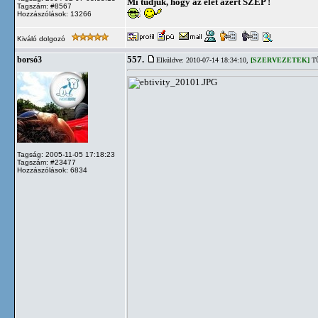
Mi tudjuk, hogy az élet azért SZÉP !
Tagszám: #8567
Hozzászólások: 13266
Kiváló dolgozó
557.
borsó3
Elküldve: 2010-07-14 18:34:10,
[SZERVEZETEK]
TÜ
Tagság: 2005-11-05 17:18:23
Tagszám: #23477
Hozzászólások: 6834