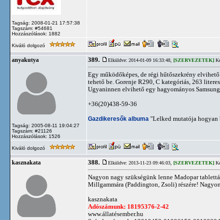
Tagság: 2008-01-21 17:57:38
Tagszám: #54681
Hozzászólások: 1882
Kiváló dolgozó
389.
anyakutya
Elküldve: 2014-01-09 16:33:48,
[SZERVEZETEK]
Ké
Egy működőképes, de régi hűtőszekrény elvihető B
tehető be. Gorenje R290, C kategóriás, 263 literes
Ugyaninnen elvihető egy hagyományos Samsung T
+36(20)438-59-36
Gazdikeresők albuma
"Lelked mutatója hogyan b
Tagság: 2005-08-11 19:04:27
Tagszám: #21126
Hozzászólások: 1526
Kiváló dolgozó
388.
kasznakata
Elküldve: 2013-11-23 09:46:03,
[SZERVEZETEK]
Ké
Nagyon nagy szükségünk lenne Madopar tablettára 
Millgammára (Paddington, Zsoli) részére! Nagyon 
kasznakata
Adószámunk: 18195376-2-42
www.állatésember.hu