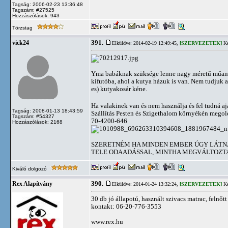
Tagság: 2006-02-23 13:36:48
Tagszám: #27525
Hozzászólások: 943
Törzstag
391.
vick24
Elküldve: 2014-02-19 12:49:45,
[SZERVEZETEK]
Ké
Yma babáknak szüksége lenne nagy méretű műanya
kifutóba, ahol a kutya házuk is van. Nem tudjuk a
es) kutyakosár kéne.
Ha valakinek van és nem használja és fel tudná aj
Tagság: 2008-01-13 18:43:59
Szállítás Pesten és Szigethalom környékén megold
Tagszám: #54327
70-4200-646
Hozzászólások: 2168
SZERETNÉM HA MINDEN EMBER ÚGY LÁTNÁ
TELE ODAADÁSSAL, MINTHA MEGVÁLTOZTA
Kiváló dolgozó
390.
Rex Alapítvány
Elküldve: 2014-01-24 13:32:24,
[SZERVEZETEK]
Ké
30 db jó állapotú, használt szivacs matrac, felnőt
kontakt: 06-20-776-3553
www.rex.hu