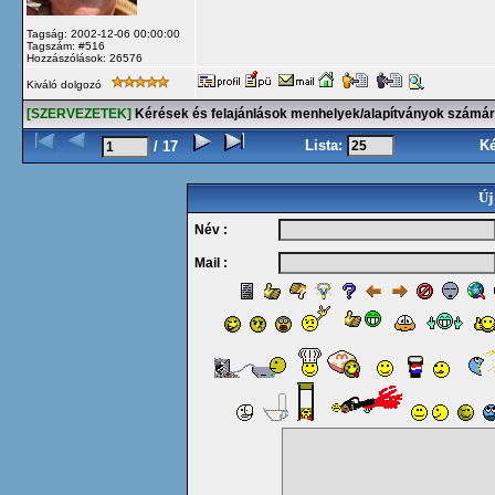
Tagság: 2002-12-06 00:00:00
Tagszám: #516
Hozzászólások: 26576
Kiváló dolgozó
[SZERVEZETEK]
Kérések és felajánlások menhelyek/alapítványok számá
Lista:
K
/ 17
Új
Név :
Mail :