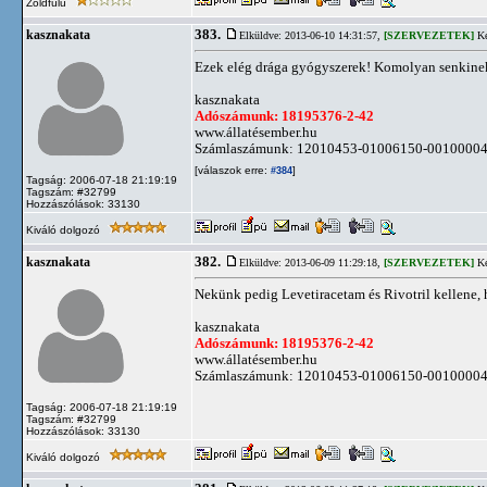
Zöldfülű
383.
kasznakata
Elküldve: 2013-06-10 14:31:57,
[SZERVEZETEK]
Ké
Ezek elég drága gyógyszerek! Komolyan senkine
kasznakata
Adószámunk: 18195376-2-42
www.állatésember.hu
Számlaszámunk: 12010453-01006150-0010000
[válaszok erre:
]
#384
Tagság: 2006-07-18 21:19:19
Tagszám: #32799
Hozzászólások: 33130
Kiváló dolgozó
382.
kasznakata
Elküldve: 2013-06-09 11:29:18,
[SZERVEZETEK]
Ké
Nekünk pedig Levetiracetam és Rivotril kellene, 
kasznakata
Adószámunk: 18195376-2-42
www.állatésember.hu
Számlaszámunk: 12010453-01006150-0010000
Tagság: 2006-07-18 21:19:19
Tagszám: #32799
Hozzászólások: 33130
Kiváló dolgozó