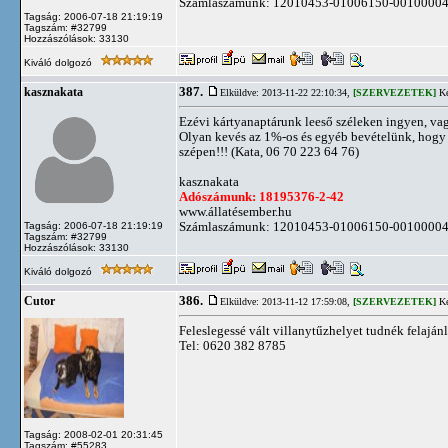
Számlaszámunk: 12010453-01006150-0010000
Tagság: 2006-07-18 21:19:19
Tagszám: #32799
Hozzászólások: 33130
Kiváló dolgozó
387.
kasznakata
Elküldve: 2013-11-22 22:10:34,
[SZERVEZETEK]
Ké
Ezévi kártyanaptárunk leeső széleken ingyen, va
Olyan kevés az 1%-os és egyéb bevételünk, hogy
szépen!!! (Kata, 06 70 223 64 76)
kasznakata
Adószámunk: 18195376-2-42
www.állatésember.hu
Számlaszámunk: 12010453-01006150-0010000
Tagság: 2006-07-18 21:19:19
Tagszám: #32799
Hozzászólások: 33130
Kiváló dolgozó
386.
Cutor
Elküldve: 2013-11-12 17:59:08,
[SZERVEZETEK]
Ké
Feleslegessé vált villanytűzhelyet tudnék felajánl
Tel: 0620 382 8785
Tagság: 2008-02-01 20:31:45
Tagszám: #55283