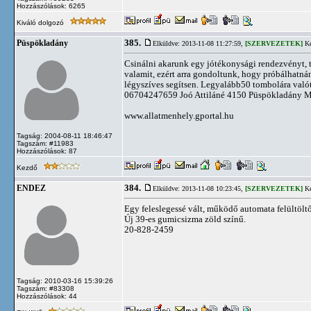
Hozzászólások: 6265
Kiváló dolgozó
385.
Püspökladány
Elküldve: 2013-11-08 11:27:59,
[SZERVEZETEK]
Ké
Csinálni akarunk egy jótékonysági rendezvényt, t
valamit, ezért arra gondoltunk, hogy próbálhatnán
légyszíves segítsen. Legyalább50 tombolára valót
06704247659 Joó Attiláné 4150 Püspökladány M
www.allatmenhely.gportal.hu
Tagság: 2004-08-11 18:46:47
Tagszám: #11983
Hozzászólások: 87
Kezdő
384.
ENDEZ
Elküldve: 2013-11-08 10:23:45,
[SZERVEZETEK]
Ké
Egy feleslegessé vált, működő automata felültöl
Új 39-es gumicsizma zöld színű.
20-828-2459
Tagság: 2010-03-16 15:39:26
Tagszám: #83308
Hozzászólások: 44