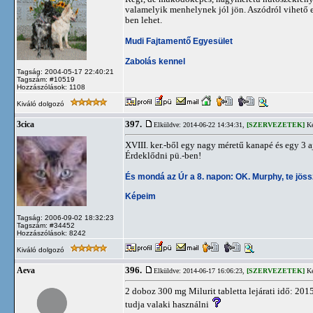
valamelyik menhelynek jól jön. Aszódról vihető el
ben lehet.
Mudi Fajtamentő Egyesület
Zabolás kennel
Tagság: 2004-05-17 22:40:21
Tagszám: #10519
Hozzászólások: 1108
Kiváló dolgozó
397.
3cica
Elküldve: 2014-06-22 14:34:31,
[SZERVEZETEK]
Ké
XVIII. ker.-ből egy nagy méretű kanapé és egy 3 
Érdeklődni pü.-ben!
És mondá az Úr a 8. napon: OK. Murphy, te jöss
Képeim
Tagság: 2006-09-02 18:32:23
Tagszám: #34452
Hozzászólások: 8242
Kiváló dolgozó
396.
Aeva
Elküldve: 2014-06-17 16:06:23,
[SZERVEZETEK]
Ké
2 doboz 300 mg Milurit tabletta lejárati idő: 201
tudja valaki használni