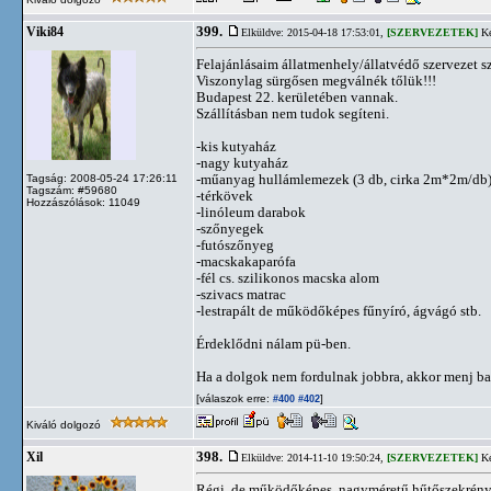
399.
Viki84
Elküldve: 2015-04-18 17:53:01,
[SZERVEZETEK]
Ké
Felajánlásaim állatmenhely/állatvédő szervezet s
Viszonylag sürgősen megválnék tőlük!!!
Budapest 22. kerületében vannak.
Szállításban nem tudok segíteni.
-kis kutyaház
-nagy kutyaház
-műanyag hullámlemezek (3 db, cirka 2m*2m/db
Tagság: 2008-05-24 17:26:11
Tagszám: #59680
-térkövek
Hozzászólások: 11049
-linóleum darabok
-szőnyegek
-futószőnyeg
-macskakaparófa
-fél cs. szilikonos macska alom
-szivacs matrac
-lestrapált de működőképes fűnyíró, ágvágó stb.
Érdeklődni nálam pü-ben.
Ha a dolgok nem fordulnak jobbra, akkor menj ba
[válaszok erre:
]
#400
#402
Kiváló dolgozó
398.
Xil
Elküldve: 2014-11-10 19:50:24,
[SZERVEZETEK]
Ké
Régi, de működőképes, nagyméretű hűtőszekrényt 