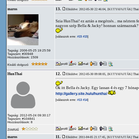
13.
maros
Elküldve: 2012-05-30 22:46:04,
[KUTYAFAJTÁK]
Thai
Szia HunThai! ez aztán a megérzés... ma néztem fe
nagyon szép Bella & Jacky! honnan származnak?
[válaszok erre:
]
#15
#15
Tagság: 2006-05-25 19:25:59
Tagszám: #30948
Hozzászólások: 1509
Kiváló dolgozó
12.
HunThai
Elküldve: 2012-05-30 09:08:05,
[KUTYAFAJTÁK]
Thai
Ők itt Bella és Jacky. Egy lassan 4 és egy 7 hónap
http://gallery.site.hu/u/hunthai
[válaszok erre:
]
#13
#14
Tagság: 2012-05-24 09:30:17
Tagszám: #104841
Hozzászólások: 8
Zöldfülű
11.
maros
Elküldve: 2011-04-05 21:17:45,
[KUTYAFAJTÁK]
Thai