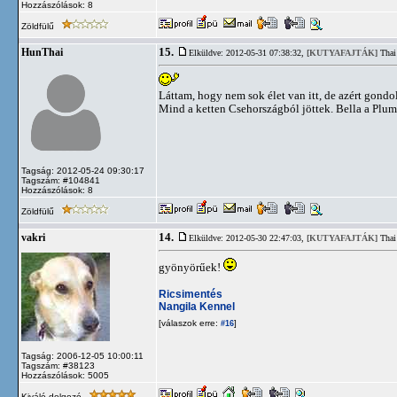
Hozzászólások: 8
Zöldfülű
15.
HunThai
Elküldve: 2012-05-31 07:38:32,
[KUTYAFAJTÁK]
Thai
Láttam, hogy nem sok élet van itt, de azért gon
Mind a ketten Csehországból jöttek. Bella a Plum
Tagság: 2012-05-24 09:30:17
Tagszám: #104841
Hozzászólások: 8
Zöldfülű
14.
vakri
Elküldve: 2012-05-30 22:47:03,
[KUTYAFAJTÁK]
Thai
gyönyörűek!
Ricsimentés
Nangila Kennel
[válaszok erre:
]
#16
Tagság: 2006-12-05 10:00:11
Tagszám: #38123
Hozzászólások: 5005
Kiváló dolgozó