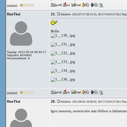
Zöldfülű
21.
HunThai
Elküldve: 2012-07-27 08:13:55,
[KUTYAFAJTÁK]
Thai
Bella
Tagság: 2012-05-24 09:30:17
Tagszám: #104841
Hozzászólások: 8
Zöldfülű
20.
HunThai
Elküldve: 2012-06-02 18:06:03,
[KUTYAFAJTÁK]
Thai
Igen ismerem, szerencsére már élőben is láthatta