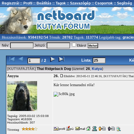
Regisztrál
:: Profil
:: Beállítás
:: Tagok
:: Szavazógép
:: Csoportok
:: Segítség
Hozzászólások:
9504192/54
Témák:
20702
Tagok:
113774
Legújabb tag:
gracie
Név:
Jelszó:
Eltárol
Lista:
Ké
/ 2
[KUTYAFAJTÁK]
Thai Ridgeback Dog
(üzenet:
26
,
Kutya
)
26.
Anyyta
Elküldve: 2013-05-11 22:46:16,
[KUTYAFAJTÁK]
Thai
Kár lenne lemaradni róla!
Tagság: 2005-03-02 15:03:08
Tagszám: #16306
Hozzászólások: 307
Törzstag