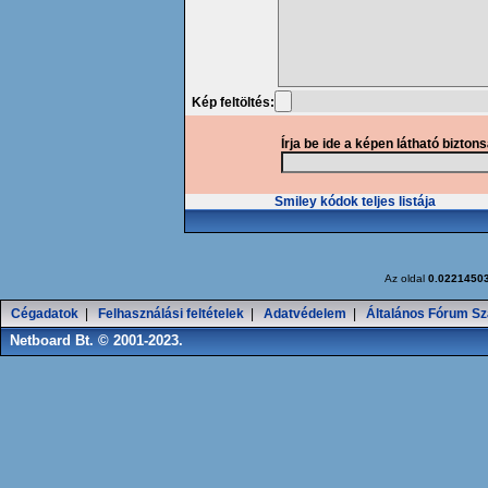
Kép feltöltés:
Írja be ide a képen látható bizton
Smiley kódok teljes listája
Az oldal
0.0221450
Cégadatok
|
Felhasználási feltételek
|
Adatvédelem
|
Általános Fórum Sz
Netboard Bt. © 2001-2023.