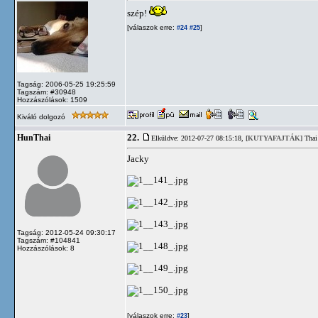
szép!
[válaszok erre:
]
#24
#25
Tagság: 2006-05-25 19:25:59
Tagszám: #30948
Hozzászólások: 1509
Kiváló dolgozó
22.
HunThai
Elküldve: 2012-07-27 08:15:18,
[KUTYAFAJTÁK]
Thai
Jacky
Tagság: 2012-05-24 09:30:17
Tagszám: #104841
Hozzászólások: 8
[válaszok erre:
]
#23