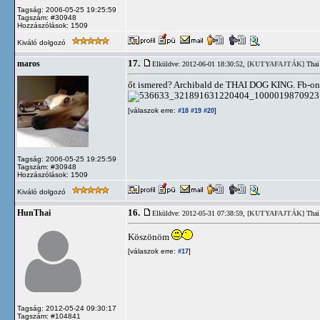
Tagság: 2006-05-25 19:25:59
Tagszám: #30948
Hozzászólások: 1509
Kiváló dolgozó
17.
maros
Elküldve: 2012-06-01 18:30:52,
[KUTYAFAJTÁK]
Thai
őt ismered? Archibald de THAI DOG KING. Fb-on 
[válaszok erre:
]
#18
#19
#20
Tagság: 2006-05-25 19:25:59
Tagszám: #30948
Hozzászólások: 1509
Kiváló dolgozó
16.
HunThai
Elküldve: 2012-05-31 07:38:59,
[KUTYAFAJTÁK]
Thai
Köszönöm
[válaszok erre:
]
#17
Tagság: 2012-05-24 09:30:17
Tagszám: #104841