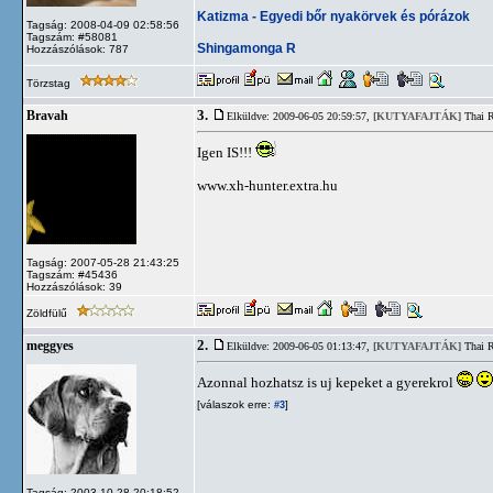
Katizma - Egyedi bőr nyakörvek és pórázok
Tagság: 2008-04-09 02:58:56
Tagszám: #58081
Shingamonga R
Hozzászólások: 787
Törzstag
3.
Bravah
Elküldve: 2009-06-05 20:59:57,
[KUTYAFAJTÁK]
Thai R
Igen IS!!!
www.xh-hunter.extra.hu
Tagság: 2007-05-28 21:43:25
Tagszám: #45436
Hozzászólások: 39
Zöldfülű
2.
meggyes
Elküldve: 2009-06-05 01:13:47,
[KUTYAFAJTÁK]
Thai R
Azonnal hozhatsz is uj kepeket a gyerekrol
[válaszok erre:
]
#3
Tagság: 2003-10-28 20:18:52