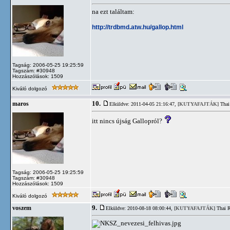
na ezt találtam:
http://trdbmd.atw.hu/gallop.html
Tagság: 2006-05-25 19:25:59
Tagszám: #30948
Hozzászólások: 1509
Kiváló dolgozó
10.
maros
Elküldve: 2011-04-05 21:16:47,
[KUTYAFAJTÁK]
Thai
itt nincs újság Gallopról?
Tagság: 2006-05-25 19:25:59
Tagszám: #30948
Hozzászólások: 1509
Kiváló dolgozó
9.
voszem
Elküldve: 2010-08-18 08:00:44,
[KUTYAFAJTÁK]
Thai R