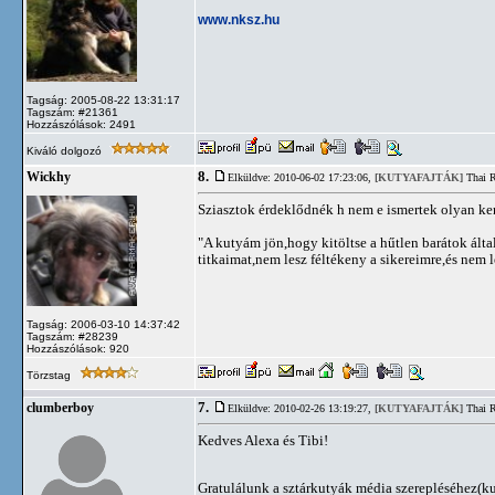
www.nksz.hu
Tagság: 2005-08-22 13:31:17
Tagszám: #21361
Hozzászólások: 2491
Kiváló dolgozó
8.
Wickhy
Elküldve: 2010-06-02 17:23:06,
[KUTYAFAJTÁK]
Thai R
Sziasztok érdeklődnék h nem e ismertek olyan ken
"A kutyám jön,hogy kitöltse a hűtlen barátok álta
titkaimat,nem lesz féltékeny a sikereimre,és nem 
Tagság: 2006-03-10 14:37:42
Tagszám: #28239
Hozzászólások: 920
Törzstag
7.
clumberboy
Elküldve: 2010-02-26 13:19:27,
[KUTYAFAJTÁK]
Thai R
Kedves Alexa és Tibi!
Gratulálunk a sztárkutyák média szerepléséhez(k