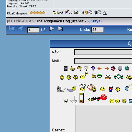
Tagszám: #7141
Hozzászólások: 2997
Kiváló dolgozó
[KUTYAFAJTÁK]
Thai Ridgeback Dog
(üzenet:
26
,
Kutya
)
Lista:
Ké
/ 2
Új
Név :
Mail :
Üzenet: