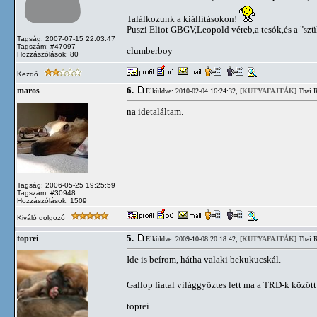
Találkozunk a kiállításokon!
Puszi Eliot GBGV,Leopold véreb,a tesók,és a "szü
Tagság: 2007-07-15 22:03:47
Tagszám: #47097
clumberboy
Hozzászólások: 80
Kezdő
6.
maros
Elküldve: 2010-02-04 16:24:32,
[KUTYAFAJTÁK]
Thai R
na idetaláltam.
Tagság: 2006-05-25 19:25:59
Tagszám: #30948
Hozzászólások: 1509
Kiváló dolgozó
5.
toprei
Elküldve: 2009-10-08 20:18:42,
[KUTYAFAJTÁK]
Thai R
Ide is beírom, hátha valaki bekukucskál.
Gallop fiatal világgyőztes lett ma a TRD-k közöt
toprei