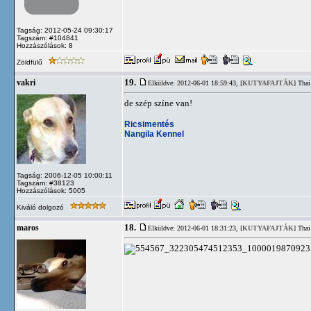
Tagság: 2012-05-24 09:30:17
Tagszám: #104841
Hozzászólások: 8
Zöldfülű
19.
vakri
Elküldve: 2012-06-01 18:59:43,
[KUTYAFAJTÁK]
Thai
de szép színe van!
Ricsimentés
Nangila Kennel
Tagság: 2006-12-05 10:00:11
Tagszám: #38123
Hozzászólások: 5005
Kiváló dolgozó
18.
maros
Elküldve: 2012-06-01 18:31:23,
[KUTYAFAJTÁK]
Thai