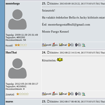
25.
montefuego
Elküldve: 2013-03-09 18:23:22,
[KUTYAFAJTÁK]
Thai
Sziasztok!
Ha valakit érdekelne Bella és Jacky költözés miatt
Érd:
montefuegostaffbull@gmail.com
Monte Fuego Kennel
Tagság: 2009-11-29 20:31:49
Tagszám: #80260
Hozzászólások: 56
Kezdő
24.
HunThai
Elküldve: 2012-08-22 14:15:44,
[KUTYAFAJTÁK]
Thai
Köszönöm.
Tagság: 2012-05-24 09:30:17
Tagszám: #104841
Hozzászólások: 8
Zöldfülű
23.
maros
Elküldve: 2012-08-17 08:48:30,
[KUTYAFAJTÁK]
Thai