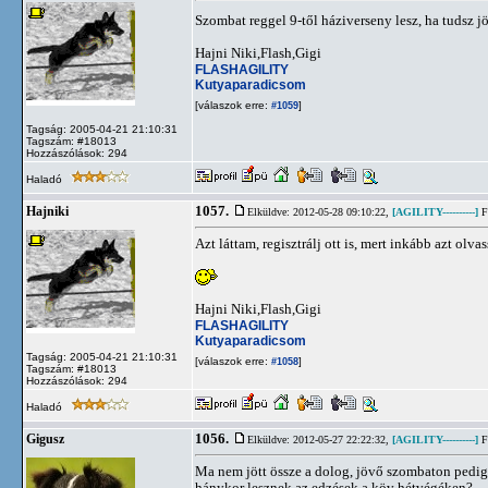
Szombat reggel 9-től háziverseny lesz, ha tudsz j
Hajni Niki,Flash,Gigi
FLASHAGILITY
Kutyaparadicsom
[válaszok erre:
]
#1059
Tagság: 2005-04-21 21:10:31
Tagszám: #18013
Hozzászólások: 294
Haladó
1057.
Hajniki
Elküldve: 2012-05-28 09:10:22,
[AGILITY----------]
Fl
Azt láttam, regisztrálj ott is, mert inkább azt olv
Hajni Niki,Flash,Gigi
FLASHAGILITY
Kutyaparadicsom
Tagság: 2005-04-21 21:10:31
[válaszok erre:
]
#1058
Tagszám: #18013
Hozzászólások: 294
Haladó
1056.
Gigusz
Elküldve: 2012-05-27 22:22:32,
[AGILITY----------]
Fl
Ma nem jött össze a dolog, jövő szombaton pedig 
hánykor lesznek az edzések a köv hétvégéken?