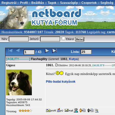
Regisztrál
:: Profil
:: Beállítás
:: Tagok
:: Szavazógép
:: Csoportok
:: Segítség
Hozzászólások:
9504007/107
Témák:
20659
Tagok:
113768
Legújabb tag:
carm
Név:
Jelszó:
Eltárol
Lista:
K
/ 43
[AGILITY----------]
Flashagility
(üzenet:
1061
,
Kutya
)
1061.
Gigusz
Elküldve: 2012-06-06 20:18:29,
[AGILITY----------]
Fl
Köszi!
Egyik nap mindenképp szeretnék m
Pilis-budai kutyások
Tagság: 2005-08-06 17:44:32
Tagszám: #20975
Hozzászólások: 543
Törzstag