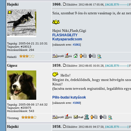
1060.
Hajniki
Elküldve: 2012-06-06 17:05:06,
[AGILITY----------]
Fl
Szia, szombat 9 óra és sztem vasárnap is, de az n
Hajni Niki,Flash,Gigi
FLASHAGILITY
Kutyaparadicsom
Tagság: 2005-04-21 21:10:31
[válaszok erre:
]
#1061
Tagszám: #18013
Hozzászólások: 294
Haladó
1059.
Gigusz
Elküldve: 2012-06-05 16:01:28,
[AGILITY----------]
Fl
Hello!
Megint én, érdeklődnék, hogy most hétvégén szomb
Köszi!
(facséra nem tervezek regisztrálni, legalábbis egyel
Pilis-budai kutyások
[válaszok erre:
]
#1060
Tagság: 2005-08-06 17:44:32
Tagszám: #20975
Hozzászólások: 543
Törzstag
1058.
Hajniki
Elküldve: 2012-06-01 04:57:50,
[AGILITY----------]
Fl