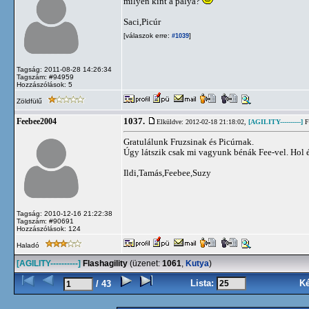
milyen kint a pálya?
Saci,Picúr
[válaszok erre:
]
#1039
Tagság: 2011-08-28 14:26:34
Tagszám: #94959
Hozzászólások: 5
Zöldfülű
1037.
Feebee2004
Elküldve: 2012-02-18 21:18:02,
[AGILITY----------]
Fl
Gratulálunk Fruzsinak és Picúrnak.
Úgy látszik csak mi vagyunk bénák Fee-vel. Hol én
Ildi,Tamás,Feebee,Suzy
Tagság: 2010-12-16 21:22:38
Tagszám: #90691
Hozzászólások: 124
Haladó
[AGILITY----------]
Flashagility
(üzenet:
1061
,
Kutya
)
Lista:
K
/ 43