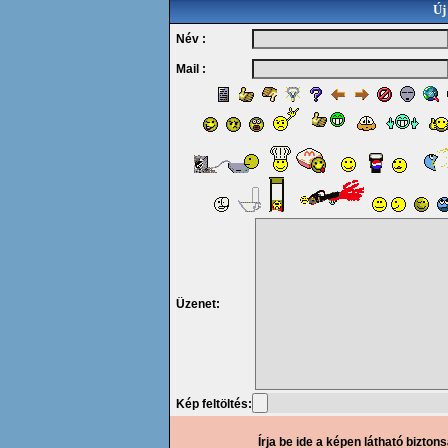
Új
Név :
Mail :
Üzenet:
Kép feltöltés:
Írja be ide a képen látható bizton