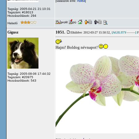
[válaszok erre:
]
#1053
Tagság: 2005-04-21 21:10:31
Tagszám: #18013
Hozzászólások: 294
Haladó
1051.
Gigusz
Elküldve: 2012-03-27 15:50:52,
[AGILITY----------]
Fl
Hajni! Boldog névnapot!
Tagság: 2005-08-06 17:44:32
Tagszám: #20975
Hozzászólások: 543