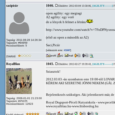
1046.
sacipicúr
Elküldve: 2012-03-04 13:58:06,
[AGILITY----------]
Fl
open agility: egy megtagi
A2 agility: egy verő
de a lények h felmet a létrára
http://www.youtube.com/watch?v=7FnDPNyxns
(első az open a második az A2)
Tagság: 2011-08-28 14:26:34
Tagszám: #94959
Saci,Picúr
Hozzászólások: 5
[válaszok erre:
]
#1047
Zöldfülű
1045.
RoyalBlau
Elküldve: 2012-02-27 19:39:43,
[AGILITY----------]
Fl
Sziasztok!
2012.03.03.-án szombaton este 19:00-től LOVARD
KÉREM AKI SZERETNE JÖNNI NEKEM (GÁL 
Bejelentkezés szükséges. Aki jelentkezett már, 
Tagság: 2006-01-01 21:23:00
Tagszám: #25225
Royal Dogsport-Péceli Kutyaiskola - www.peceli
Hozzászólások: 12623
www.royalblau.hu-www.frisbeedog.hu
Kiváló dolgozó