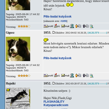
Hajni! Szeretném megkérdezni, hogy mikor leszel
idő után lejutok.
Köszi!
Tagság: 2005-08-06 17:44:32
Pilis-budai kutyások
Tagszám: #20975
Hozzászólások: 543
[válaszok erre:
]
#1055
Törzstag
1053.
Gigusz
Elküldve: 2012-04-02 16:26:20,
[AGILITY----------]
Fl
Most hétvégén szeretnék lenézni edzésre. Minden
nem tudom mész-e?). Mikor lesznek edzések?
Köszi!
Pilis-budai kutyások
Tagság: 2005-08-06 17:44:32
Tagszám: #20975
Hozzászólások: 543
Törzstag
1052.
Hajniki
Elküldve: 2012-03-28 07:25:26,
[AGILITY----------]
Fl
Köszönöm szépen :)
Hajni Niki,Flash,Gigi
FLASHAGILITY
Kutyaparadicsom