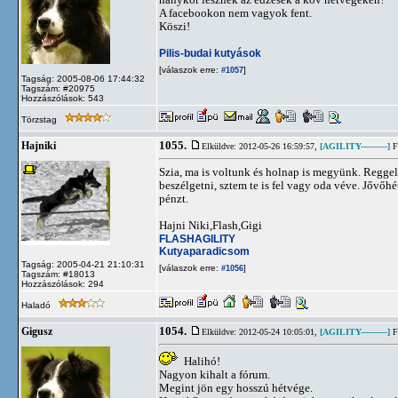
A facebookon nem vagyok fent.
Köszi!
Pilis-budai kutyások
[válaszok erre:
]
#1057
Tagság: 2005-08-06 17:44:32
Tagszám: #20975
Hozzászólások: 543
Törzstag
1055.
Hajniki
Elküldve: 2012-05-26 16:59:57,
[AGILITY----------]
Fl
Szia, ma is voltunk és holnap is megyünk. Reggel
beszélgetni, sztem te is fel vagy oda véve. Jővőh
pénzt.
Hajni Niki,Flash,Gigi
FLASHAGILITY
Kutyaparadicsom
Tagság: 2005-04-21 21:10:31
[válaszok erre:
]
#1056
Tagszám: #18013
Hozzászólások: 294
Haladó
1054.
Gigusz
Elküldve: 2012-05-24 10:05:01,
[AGILITY----------]
Fl
Halihó!
Nagyon kihalt a fórum.
Megint jön egy hosszú hétvége.