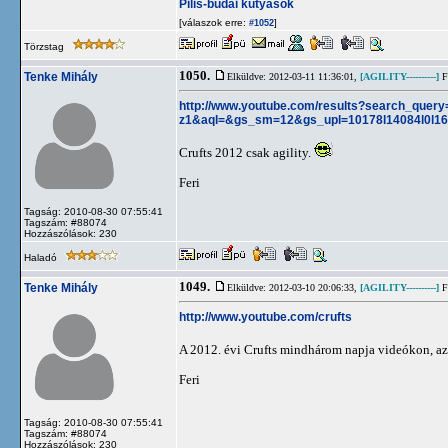
Pilis-budai kutyások
[válaszok erre:
]
#1052
Törzstag
1050.
Tenke Mihály
Elküldve: 2012-03-11 11:36:01,
[AGILITY----------]
Fl
http://www.youtube.com/results?search_query
z1&aql=&gs_sm=12&gs_upl=10178l14084l0l16856
Crufts 2012 csak agility.
Feri
Tagság: 2010-08-30 07:55:41
Tagszám: #88074
Hozzászólások: 230
Haladó
1049.
Tenke Mihály
Elküldve: 2012-03-10 20:06:33,
[AGILITY----------]
Fl
http://www.youtube.com/crufts
A 2012. évi Crufts mindhárom napja videókon, az a
Feri
Tagság: 2010-08-30 07:55:41
Tagszám: #88074
Hozzászólások: 230