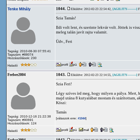
1044.
Tenke Mihály
Elküldve: 2012-02-23 22:54:42,
[AGILITY----------]
Fl
Szia Tamás!
Ildi volt lent, és szerinte lekvár volt. Jöttek is 
meleg talán javít rajta valamit.
Üdv., Feri
Tagság: 2010-08-30 07:55:41
Tagszám: #88074
Hozzászólások: 230
Haladó
1043.
Feebee2004
Elküldve: 2012-02-23 22:14:55,
[AGILITY----------]
Fl
Szia Feri!
Légy szíves írd meg, hogy milyen a pálya. Mert, h
majd utána 8 kutyalábat mostam és szárítottam, 
Köszi:
Tamás
Tagság: 2010-12-16 21:22:38
[válaszok erre:
]
#1044
Tagszám: #90691
Hozzászólások: 124
Haladó