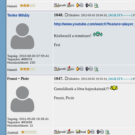
Haladó
1048.
Tenke Mihály
Elküldve: 2012-03-10 19:04:10,
[AGILITY----------]
Fl
http://www.youtube.com/watch?feature=play
Közbeszól a természet!
Feri
Tagság: 2010-08-30 07:55:41
Tagszám: #88074
Hozzászólások: 230
Haladó
1047.
Fruzsi + Picúr
Elküldve: 2012-03-05 19:35:14,
[AGILITY----------]
Fl
Gratulálunk a létra bajnokainak!!!
Fruzsi, Picúr
Tagság: 2011-05-08 19:38:41
Tagszám: #93468
Hozzászólások: 11
Zöldfülű