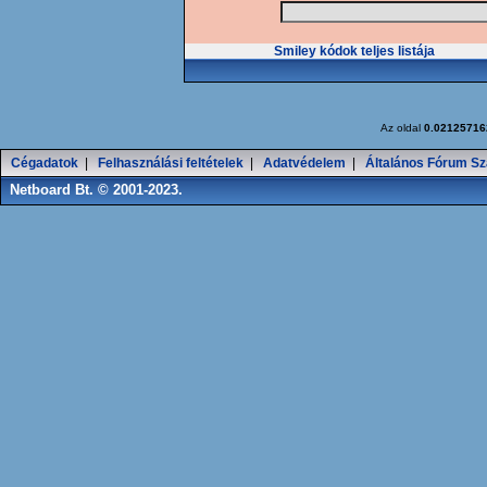
Smiley kódok teljes listája
Az oldal
0.02125716
Cégadatok
|
Felhasználási feltételek
|
Adatvédelem
|
Általános Fórum Sz
Netboard Bt. © 2001-2023.