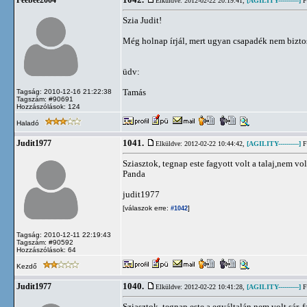
1042.
Feebee2004
Elküldve: 2012-02-22 20:19:41,
[AGILITY----------]
Fl
Szia Judit!
Még holnap írjál, mert ugyan csapadék nem biztos,
üdv:
Tamás
Tagság: 2010-12-16 21:22:38
Tagszám: #90691
Hozzászólások: 124
Haladó
1041.
Judit1977
Elküldve: 2012-02-22 10:44:42,
[AGILITY----------]
Fl
Sziasztok, tegnap este fagyott volt a talaj,nem vol
Panda
judit1977
[válaszok erre:
]
#1042
Tagság: 2010-12-11 22:19:43
Tagszám: #90592
Hozzászólások: 64
Kezdő
1040.
Judit1977
Elküldve: 2012-02-22 10:41:28,
[AGILITY----------]
Fl
Sziasztok, tegnap este a egyáltalán nem volt sár, f