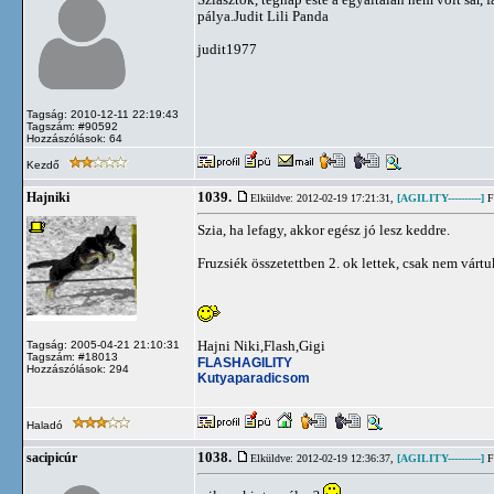
pálya.Judit Lili Panda
judit1977
Tagság: 2010-12-11 22:19:43
Tagszám: #90592
Hozzászólások: 64
Kezdő
1039.
Hajniki
Elküldve: 2012-02-19 17:21:31,
[AGILITY----------]
Fl
Szia, ha lefagy, akkor egész jó lesz keddre.
Fruzsiék összetettben 2. ok lettek, csak nem várt
Hajni Niki,Flash,Gigi
Tagság: 2005-04-21 21:10:31
Tagszám: #18013
FLASHAGILITY
Hozzászólások: 294
Kutyaparadicsom
Haladó
1038.
sacipicúr
Elküldve: 2012-02-19 12:36:37,
[AGILITY----------]
Fl