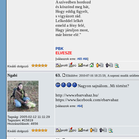
A szívedben hordozd
és köszönd meg hát,
Hogy eddig figyelt,
s vigyázott rád.
Lelkeddel lelkét
emeld a fény felé,
Hagy járuljon most,
már Istene elé."
PBK
ELVESZE
[válaszok erre:
]
#65
#66
Kiváló dolgozó
63.
Ngabi
Elküldve: 2010-07-16 18:25:59,
A soproni mudik utóélete
Nagyon sajnálom...Mi történt?
http://www.ebarvahaz.hu/
https://www.facebook.com/ebarvahaz
[válaszok erre:
]
#64
Tagság: 2005-02-12 11:11:29
Tagszám: #15819
Hozzászólások: 4656
Kiváló dolgozó