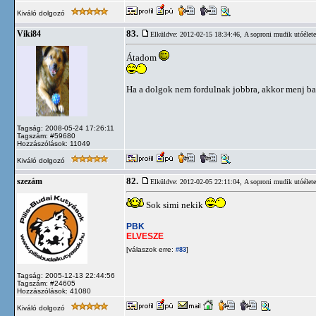
Kiváló dolgozó
83.
Viki84
Elküldve: 2012-02-15 18:34:46,
A soproni mudik utóélete
Átadom
Ha a dolgok nem fordulnak jobbra, akkor menj ba
Tagság: 2008-05-24 17:26:11
Tagszám: #59680
Hozzászólások: 11049
Kiváló dolgozó
82.
szezám
Elküldve: 2012-02-05 22:11:04,
A soproni mudik utóélete
Sok simi nekik
PBK
ELVESZE
[válaszok erre:
]
#83
Tagság: 2005-12-13 22:44:56
Tagszám: #24605
Hozzászólások: 41080
Kiváló dolgozó