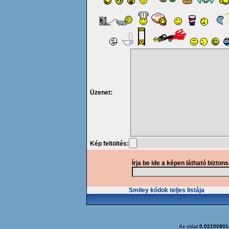
Üzenet:
Kép feltöltés:
Írja be ide a képen látható bizton
Smiley kódok teljes listája
Az oldal
0.02100801