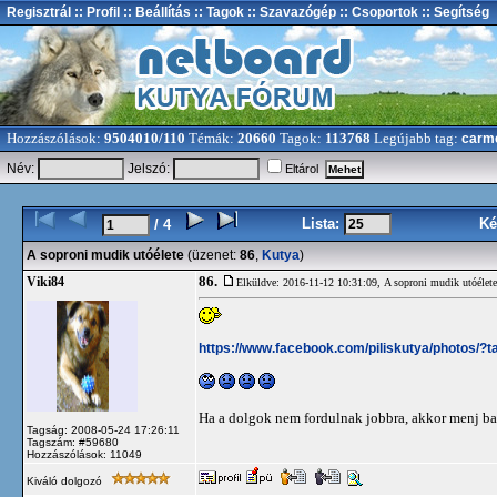
Regisztrál
:: Profil
:: Beállítás
:: Tagok
:: Szavazógép
:: Csoportok
:: Segítség
Hozzászólások:
9504010/110
Témák:
20660
Tagok:
113768
Legújabb tag:
carm
Név:
Jelszó:
Eltárol
Lista:
Ké
/ 4
A soproni mudik utóélete
(üzenet:
86
,
Kutya
)
86.
Viki84
Elküldve: 2016-11-12 10:31:09,
A soproni mudik utóélete
https://www.facebook.com/piliskutya/photos
Ha a dolgok nem fordulnak jobbra, akkor menj ba
Tagság: 2008-05-24 17:26:11
Tagszám: #59680
Hozzászólások: 11049
Kiváló dolgozó