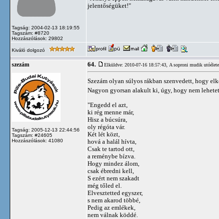
jelentőségüket!"
Tagság: 2004-02-13 18:19:55
Tagszám: #8720
Hozzászólások: 29802
Kiváló dolgozó
64.
szezám
Elküldve: 2010-07-16 18:57:43,
A soproni mudik utóélete
Szezám olyan súlyos rákban szenvedett, hogy elk
Nagyon gyorsan alakult ki, úgy, hogy nem lehet
"Engedd el azt,
ki rég menne már,
Hisz a búcsúra,
oly régóta vár.
Tagság: 2005-12-13 22:44:56
Két lét közt,
Tagszám: #24605
Hozzászólások: 41080
hová a halál hívta,
Csak te tartod ott,
a reménybe bízva.
Hogy mindez álom,
csak ébredni kell,
S ezért nem szakadt
még tőled el.
Elvesztetted egyszer,
s nem akarod többé,
Pedig az emlékek,
nem válnak köddé.