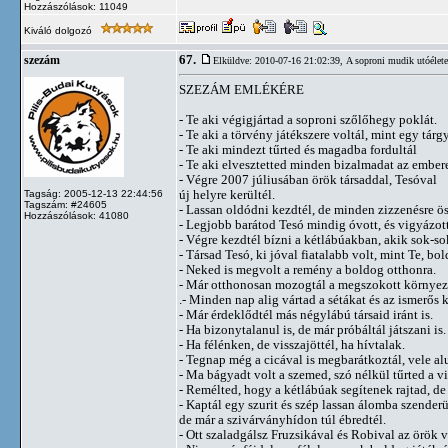
Hozzászólások: 11049
Kiváló dolgozó
67.
szezám
Elküldve: 2010-07-16 21:02:39,
A soproni mudik utóélete
SZEZÁM EMLÉKÉRE
- Te aki végigjártad a soproni szőlőhegy poklát.
- Te aki a törvény játékszere voltál, mint egy tárgy
- Te aki mindezt tűrted és magadba fordultál
- Te aki elvesztetted minden bizalmadat az ember
- Végre 2007 júliusában örök társaddal, Tesóval
új helyre kerültél.
Tagság: 2005-12-13 22:44:56
Tagszám: #24605
- Lassan oldódni kezdtél, de minden zizzenésre ös
Hozzászólások: 41080
- Legjobb barátod Tesó mindig óvott, és vigyázott
- Végre kezdtél bízni a kétlábúakban, akik sok-sok
- Társad Tesó, ki jóval fiatalabb volt, mint Te, bol
- Neked is megvolt a remény a boldog otthonra.
- Már otthonosan mozogtál a megszokott környez
.- Minden nap alig vártad a sétákat és az ismerős k
- Már érdeklődtél más négylábú társaid iránt is.
- Ha bizonytalanul is, de már próbáltál játszani is.
- Ha félénken, de visszajöttél, ha hívtalak.
- Tegnap még a cicával is megbarátkoztál, vele al
- Ma bágyadt volt a szemed, szó nélkül tűrted a v
- Remélted, hogy a kétlábúak segítenek rajtad, de 
- Kaptál egy szurit és szép lassan álomba szenderü
de már a szivárványhídon túl ébredtél.
- Ott szaladgálsz Fruzsikával és Robival az örök