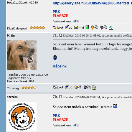
Hozzászólások: 41080
http://gallery.site.hu/u/Kutyavilag2006/Mentett
PBK
ELVESZE
[válaszok erre:
]
#73
Kiváló dolgozó
71.
R-ita
Elküldve: 2010-10-28 11:05:02,
A soproni mudik utóélete
Senkiről nem lehet semmit tudni? Hogy lecsengett
Elszomorító! Mennyien megmozdultunk, hogy jobb
Képeink
Tagság: 2005-02-09 22:18:09
Tagszám: #15777
Hozzászólások: 961
Törzstag
70.
szezám
Elküldve: 2010-10-28 09:08:51,
A soproni mudik utóélete
Sajnos nem tudok a sorsukrol semmit
PBK
ELVESZE
[válaszok erre:
]
#71