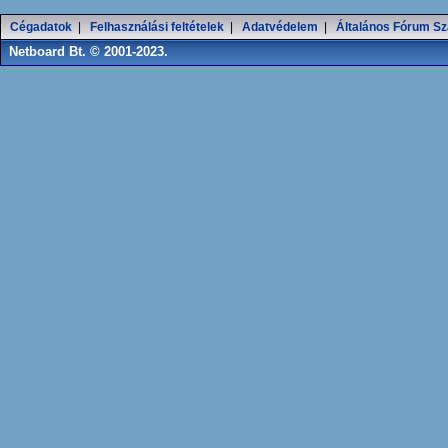
Cégadatok
|
Felhasználási feltételek
|
Adatvédelem
|
Általános Fórum Sz
Netboard Bt. © 2001-2023.