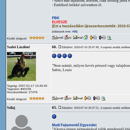
- Nincs már fájdalom, félelem, csak boldog játék 
- Emléked örökké szívemben él.
PBK
ELVESZE
[Ezt a hozzászólást újraszerkesztették: 2010-0
[válaszok erre:
]
#68
Kiváló dolgozó
66.
Szabó Lászlóné
Elküldve: 2010-07-16 20:47:49,
A soproni mudik utóélete
"Nem számít, milyen kevés pénzed vagy tulajdon
Sabin, Louis
Tagság: 2007-01-17 14:46:40
Tagszám: #40159
Hozzászólások: 27479
Kiváló dolgozó
65.
Szilaj
Elküldve: 2010-07-16 20:37:51,
A soproni mudik utóélete
Mudi Fajtamentő Egyesület
"A kutya éppen némaságával válik mindennél érték