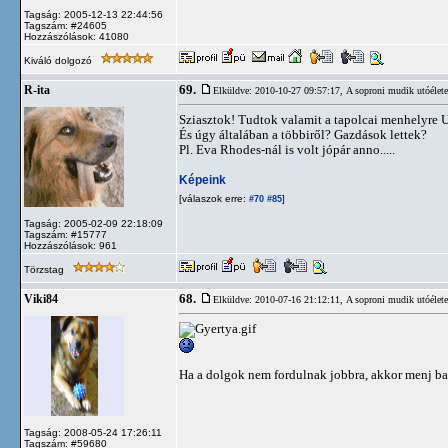
Tagság: 2005-12-13 22:44:56
Tagszám: #24605
Hozzászólások: 41080
Kiváló dolgozó
69.
R-ita
Elküldve: 2010-10-27 09:57:17,
A soproni mudik utóélete
Sziasztok! Tudtok valamit a tapolcai menhelyre U
És úgy általában a többiről? Gazdások lettek?
Pl. Eva Rhodes-nál is volt jópár anno.....
Képeink
[válaszok erre:
]
#70
#85
Tagság: 2005-02-09 22:18:09
Tagszám: #15777
Hozzászólások: 961
Törzstag
68.
Viki84
Elküldve: 2010-07-16 21:12:11,
A soproni mudik utóélete
Ha a dolgok nem fordulnak jobbra, akkor menj ba
Tagság: 2008-05-24 17:26:11
Tagszám: #59680