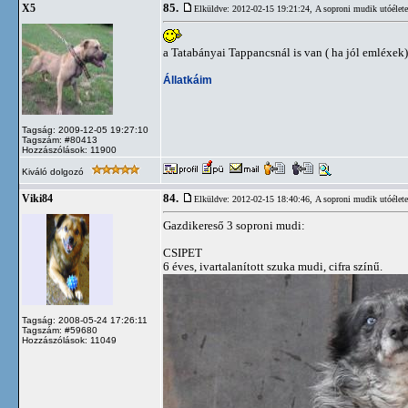
85.
X5
Elküldve: 2012-02-15 19:21:24,
A soproni mudik utóélete
a Tatabányai Tappancsnál is van ( ha jól emléxe
Állatkáim
Tagság: 2009-12-05 19:27:10
Tagszám: #80413
Hozzászólások: 11900
Kiváló dolgozó
84.
Viki84
Elküldve: 2012-02-15 18:40:46,
A soproni mudik utóélete
Gazdikereső 3 soproni mudi:
CSIPET
6 éves, ivartalanított szuka mudi, cifra színű.
Tagság: 2008-05-24 17:26:11
Tagszám: #59680
Hozzászólások: 11049