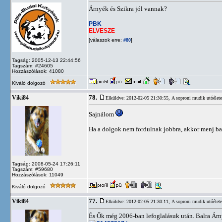
Árnyék és Szikra jól vannak?
PBK
ELVESZE
[válaszok erre:
]
#80
Tagság: 2005-12-13 22:44:56
Tagszám: #24605
Hozzászólások: 41080
Kiváló dolgozó
78.
Viki84
Elküldve: 2012-02-05 21:30:55,
A soproni mudik utóélete
Sajnálom
Ha a dolgok nem fordulnak jobbra, akkor menj ba
Tagság: 2008-05-24 17:26:11
Tagszám: #59680
Hozzászólások: 11049
Kiváló dolgozó
77.
Viki84
Elküldve: 2012-02-05 21:30:11,
A soproni mudik utóélete
És Ők még 2006-ban lefoglalásuk után. Balra Árny