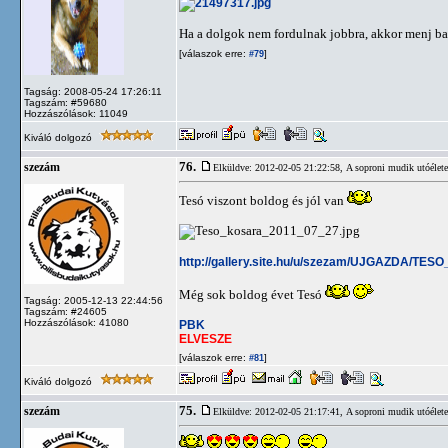
Ha a dolgok nem fordulnak jobbra, akkor menj ba
[válaszok erre:
]
#79
Tagság: 2008-05-24 17:26:11
Tagszám: #59680
Hozzászólások: 11049
Kiváló dolgozó
76.
szezám
Elküldve: 2012-02-05 21:22:58,
A soproni mudik utóélete
Tesó viszont boldog és jól van
http://gallery.site.hu/u/szezam/UJGAZDA/TESO
Még sok boldog évet Tesó
Tagság: 2005-12-13 22:44:56
Tagszám: #24605
Hozzászólások: 41080
PBK
ELVESZE
[válaszok erre:
]
#81
Kiváló dolgozó
75.
szezám
Elküldve: 2012-02-05 21:17:41,
A soproni mudik utóélete