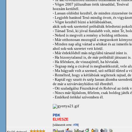
- Végre 2007 júliusában örök társaddal, Tesóval
hozzám kerültél.
- Lassan oldódni kezdtél, de minden zizzenésre ös
- Legjobb barátod Tesó mindig óvott, és vigyázott
- Végre kezdtél bízni a kétlábúakban,
akik sok-sok szertettel próbálták feledtetni pokol
- Társad Tesó, ki jóval fiatalabb volt, mint Te, bol
- Neked is megvolt a remény a boldog otthonra.
- Már otthonosan mozogtál a megszokott környez
- Minden nap alig vártad a sétákat és az ismerős k
ahol sok-sok szeretet vett körül.
- Már érdeklődtél más négylábú társaid iránt is.
- Ha bizonytalanul is, de már próbáltál játszani is.
- Ha félénken, de visszajöttél, ha hívtalak.
- Tegnap még a cicával is megbarátkoztál, vele al
- Ma bágyadt volt a szemed, szó nélkül tűrted a v
- Remélted, hogy a kétlábúak segítenek rajtad, de 
- Kaptál egy szurit és szép lassan álomba szenderü
de már a szivárványhídon túl ébredtél.
- Ott szaladgálsz Fruzsikával és Robival az örök
- Nincs már fájdalom, félelem, csak boldog játék 
- Emléked örökké szívemben él.
PBK
ELVESZE
[válaszok erre:
]
#78
Kiváló dolgozó