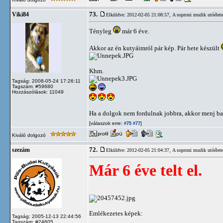
73.
Viki84
Elküldve: 2012-02-05 21:08:57,
A soproni mudik utóélete
Tényleg
már 6 éve.
Akkor az én kutyáimról pár kép. Pár hete készült
Khm.
Tagság: 2008-05-24 17:26:11
Tagszám: #59680
Hozzászólások: 11049
Ha a dolgok nem fordulnak jobbra, akkor menj ba
[válaszok erre:
]
#75
#77
Kiváló dolgozó
72.
szezám
Elküldve: 2012-02-05 21:04:37,
A soproni mudik utóélete
Már 6 éve telt el.
Emlékezetes képek:
Tagság: 2005-12-13 22:44:56
Tagszám: #24605