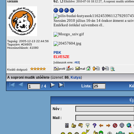
62.
szezám
Elküldve: 2010-07-16 18:12:27,
A soproni mudik utóélete
Szezám 2010 július 16-án 14 órakor átment a sziv
Emléked örökké szívemben él..
Tagság: 2005-12-13 22:44:56
Tagszám: #24605
Hozzászólások: 41080
PBK
ELVESZE
[válaszok erre:
]
#63
Kiváló dolgozó
A soproni mudik utóélete
(üzenet:
86
,
Kutya
)
Lista:
Ké
/ 4
Új
Név :
Mail :