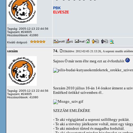
PBK
ELVESZE
Tagság: 2005-12-13 22:44:56
Tagszám: #24605
Hozzászólások: 41080
Kiváló dolgozó
74.
szezám
Elküldve: 2012-02-05 21:13:26,
A soproni mudik utóélete
Sajnos Ö már nem élte meg ezt az évfordulót
Szezám 2010 július 16-án 14 órakor átment a sziv
Tagság: 2005-12-13 22:44:56
Emléked örökké szívemben él..
Tagszám: #24605
Hozzászólások: 41080
SZEZÁM EMLÉKÉRE
- Te aki végigjártad a soproni szőlőhegy poklát.
- Te aki a törvény játékszere voltál, mint egy tárgy
- Te aki mindezt tűrted és magadba fordultál.
- Te aki elvesztetted minden bizalmadat az ember