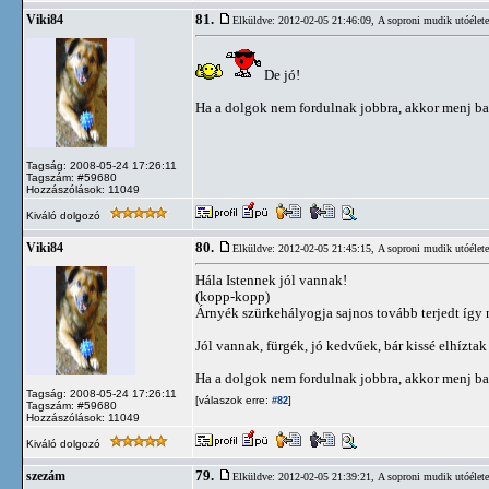
81.
Viki84
Elküldve: 2012-02-05 21:46:09,
A soproni mudik utóélete
De jó!
Ha a dolgok nem fordulnak jobbra, akkor menj ba
Tagság: 2008-05-24 17:26:11
Tagszám: #59680
Hozzászólások: 11049
Kiváló dolgozó
80.
Viki84
Elküldve: 2012-02-05 21:45:15,
A soproni mudik utóélete
Hála Istennek jól vannak!
(kopp-kopp)
Árnyék szürkehályogja sajnos tovább terjedt így
Jól vannak, fürgék, jó kedvűek, bár kissé elhízta
Ha a dolgok nem fordulnak jobbra, akkor menj ba
Tagság: 2008-05-24 17:26:11
[válaszok erre:
]
#82
Tagszám: #59680
Hozzászólások: 11049
Kiváló dolgozó
79.
szezám
Elküldve: 2012-02-05 21:39:21,
A soproni mudik utóélete