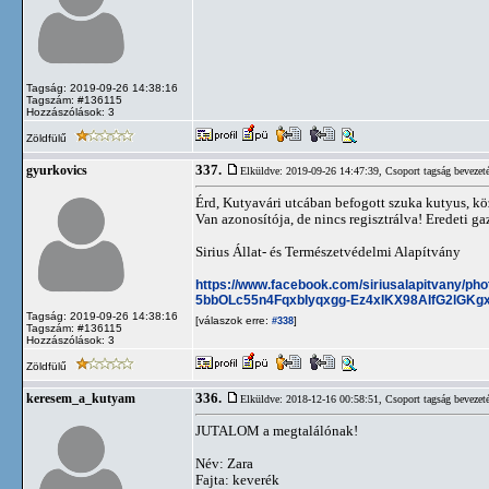
Tagság: 2019-09-26 14:38:16
Tagszám: #136115
Hozzászólások: 3
Zöldfülű
337.
gyurkovics
Elküldve: 2019-09-26 14:47:39,
Csoport tagság bevezet
Érd, Kutyavári utcában befogott szuka kutyus, kö
Van azonosítója, de nincs regisztrálva! Eredeti ga
Sirius Állat- és Természetvédelmi Alapítvány
https://www.facebook.com/siriusalapitvany/
5bbOLc55n4FqxbIyqxgg-Ez4xIKX98AIfG2lG
Tagság: 2019-09-26 14:38:16
[válaszok erre:
]
#338
Tagszám: #136115
Hozzászólások: 3
Zöldfülű
336.
keresem_a_kutyam
Elküldve: 2018-12-16 00:58:51,
Csoport tagság bevezet
JUTALOM a megtalálónak!
Név: Zara
Fajta: keverék