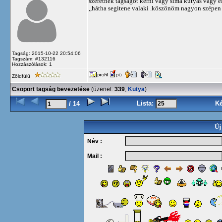
szeretnék tagságot kérni vagy sima kutyás vagy elt
,,hátha segitene valaki .köszönöm nagyon szépe
Tagság: 2015-10-22 20:54:06
Tagszám: #132116
Hozzászólások: 1
Zöldfülű
Csoport tagság bevezetése
(üzenet:
339
,
Kutya
)
Lista:
K
/ 14
Új
Név :
Mail :