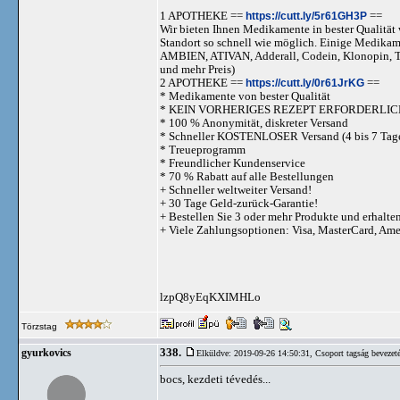
1 APOTHEKE ==
https://cutt.ly/5r61GH3P
==
Wir bieten Ihnen Medikamente in bester Qualität w
Standort so schnell wie möglich. Einige Medika
AMBIEN, ATIVAN, Adderall, Codein, Klonopi
und mehr Preis)
2 APOTHEKE ==
https://cutt.ly/0r61JrKG
==
* Medikamente von bester Qualität
* KEIN VORHERIGES REZEPT ERFORDERLIC
* 100 % Anonymität, diskreter Versand
* Schneller KOSTENLOSER Versand (4 bis 7 Tag
* Treueprogramm
* Freundlicher Kundenservice
* 70 % Rabatt auf alle Bestellungen
+ Schneller weltweiter Versand!
+ 30 Tage Geld-zurück-Garantie!
+ Bestellen Sie 3 oder mehr Produkte und erhalte
+ Viele Zahlungsoptionen: Visa, MasterCard, Am
lzpQ8yEqKXIMHLo
Törzstag
338.
gyurkovics
Elküldve: 2019-09-26 14:50:31,
Csoport tagság bevezet
bocs, kezdeti tévedés...