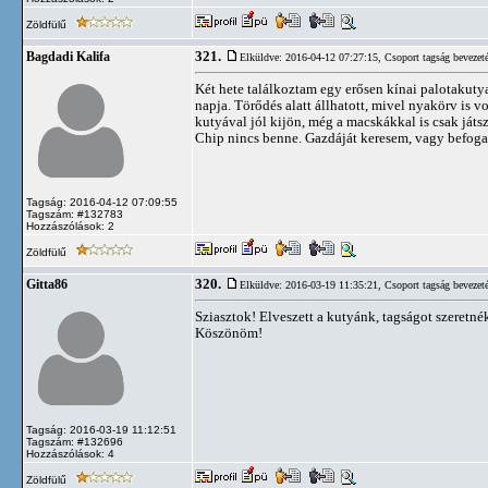
Zöldfülű
321.
Bagdadi Kalifa
Elküldve: 2016-04-12 07:27:15,
Csoport tagság bevezet
Két hete találkoztam egy erősen kínai palotakutya
napja. Törődés alatt állhatott, mivel nyakörv is v
kutyával jól kijön, még a macskákkal is csak ját
Chip nincs benne. Gazdáját keresem, vagy befoga
Tagság: 2016-04-12 07:09:55
Tagszám: #132783
Hozzászólások: 2
Zöldfülű
320.
Gitta86
Elküldve: 2016-03-19 11:35:21,
Csoport tagság bevezet
Sziasztok! Elveszett a kutyánk, tagságot szeretn
Köszönöm!
Tagság: 2016-03-19 11:12:51
Tagszám: #132696
Hozzászólások: 4
Zöldfülű