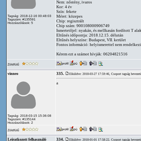
Nem: nőstény, ivaros
Kor: 4 év
Szín: fekete
Méret: közepes
Tagság: 2018-12-16 00:48:03
Tagszám: #135591
Chip: regisztrált
Hozzászólások: 5
Chip szám: 900108000906749
Ismertetőjel: nyakán, és mellkasán fordított T al
Eltűnés időpontja: 2018.12.15. délután
Eltűnés helyszíne: Budapest, VII. kerület
Fontos információ: helyismerettel nem rendelkezi
Kérem ezt a számot hívják: 06204821516
Zöldfülű
335.
vinneo
Elküldve: 2018-03-27 17:59:46,
Csoport tagság bevezet
a
Tagság: 2018-03-15 15:36:08
Tagszám: #135144
Hozzászólások: 2
Zöldfülű
334.
Leíratkozott felhasználó
Elküldve: 2018-01-01 17:58:22,
Csoport tagság bevezet