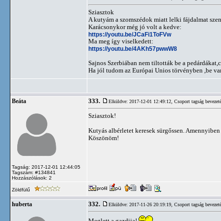
Sziasztok
A kutyám a szomszédok miatt lelki fájdalmat szen
Karácsonykor még jó volt a kedve:
https://youtu.be/JCaFi1ToFVw
Ma meg így viselkedett:
https://youtu.be/4AKh57pwwW8
Sajnos Szerbiában nem tiltották be a pedárdákat,
Ha jól tudom az Európai Unios törvényben ,be van 
333.
Beáta
Elküldve: 2017-12-01 12:49:12,
Csoport tagság bevezet
Sziasztok!
Kutyás albérletet keresek sürgőssen. Amennyiben 
Köszönöm!
Tagság: 2017-12-01 12:44:05
Tagszám: #134841
Hozzászólások: 2
Zöldfülű
332.
huberta
Elküldve: 2017-11-26 20:19:19,
Csoport tagság bevezet
Meglett a gazdija!