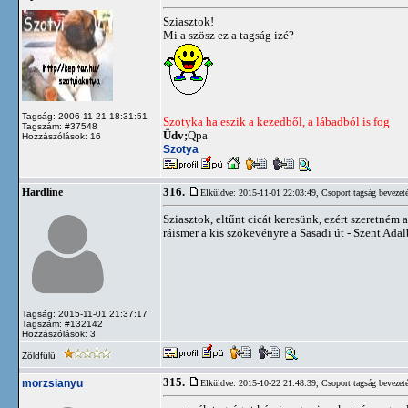
Sziasztok!
Mi a szösz ez a tagság izé?
Tagság: 2006-11-21 18:31:51
Szotyka ha eszik a kezedből, a lábadból is fog
Tagszám: #37548
Üdv;
Qpa
Hozzászólások: 16
Szotya
316.
Hardline
Elküldve: 2015-11-01 22:03:49,
Csoport tagság bevezet
Sziasztok, eltűnt cicát keresünk, ezért szeretném a
ráismer a kis szökevényre a Sasadi út - Szent Adal
Tagság: 2015-11-01 21:37:17
Tagszám: #132142
Hozzászólások: 3
Zöldfülű
315.
morzsianyu
Elküldve: 2015-10-22 21:48:39,
Csoport tagság bevezet