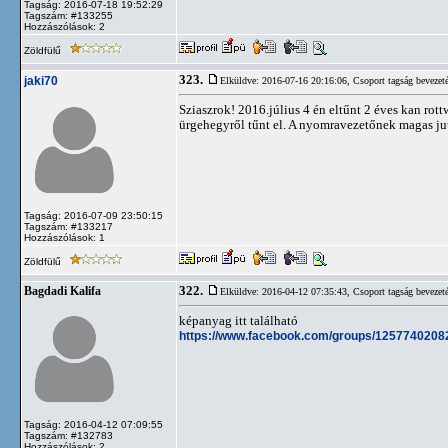
Tagság: 2016-07-18 19:52:29
Tagszám: #133255
Hozzászólások: 2
Zöldfülű
323.
jaki70
Elküldve: 2016-07-16 20:16:06,
Csoport tagság bevezet
Sziaszrok! 2016.július 4 én eltűnt 2 éves kan rot
ürgehegyről tűnt el. A nyomravezetőnek magas ju
Tagság: 2016-07-09 23:50:15
Tagszám: #133217
Hozzászólások: 1
Zöldfülű
322.
Bagdadi Kalifa
Elküldve: 2016-04-12 07:35:43,
Csoport tagság bevezet
képanyag itt található
https://www.facebook.com/groups/1257740208
Tagság: 2016-04-12 07:09:55
Tagszám: #132783
Hozzászólások: 2