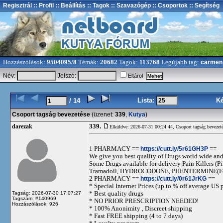
Regisztrál
:: Profil
:: Beállítás
:: Tagok
:: Szavazógép
:: Csoportok
:: Segítség
Hozzászólások:
9504095/8
Témák:
20682
Tagok:
113768
Legújabb tag:
carmen
Név:
Jelszó:
Eltárol
Lista:
K
/ 14
Csoport tagság bevezetése
(üzenet:
339
,
Kutya
)
339.
darezak
Elküldve: 2026-07-31 00:24:44,
Csoport tagság bevezet
1 PHARMACY ==
https://cutt.ly/5r61GH3P
==
We give you best quality of Drugs world wide and h
Some Drugs available for delivery Pain Killers
Tramadoil, HYDROCODONE, PHENTERMINE(For 
2 PHARMACY ==
https://cutt.ly/0r61JrKG
==
* Special Internet Prices (up to % off average US p
* Best quality drugs
Tagság: 2026-07-30 17:07:27
Tagszám: #140969
* NO PRIOR PRESCRIPTION NEEDED!
Hozzászólások: 926
* 100% Anonimity , Discreet shipping
* Fast FREE shipping (4 to 7 days)