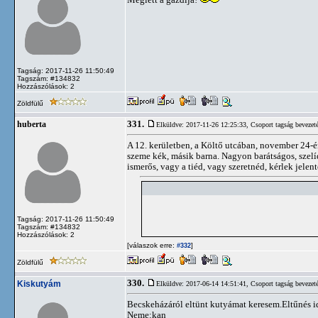
Tagság: 2017-11-26 11:50:49
Tagszám: #134832
Hozzászólások: 2
Zöldfülű
331.
huberta
Elküldve: 2017-11-26 12:25:33,
Csoport tagság bevezet
A 12. kerületben, a Költő utcában, november 24-én
szeme kék, másik barna. Nagyon barátságos, szelí
ismerős, vagy a tiéd, vagy szeretnéd, kérlek jelen
Tagság: 2017-11-26 11:50:49
Tagszám: #134832
Hozzászólások: 2
[válaszok erre:
]
#332
Zöldfülű
330.
Kiskutyám
Elküldve: 2017-06-14 14:51:41,
Csoport tagság bevezet
Becskeházáról eltünt kutyámat keresem.Eltűnés 
Neme:kan