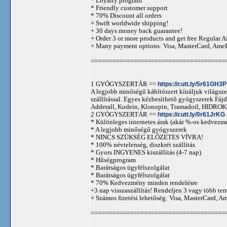
* Loyalty program
* Friendly customer support
* 70% Discount all orders
+ Swift worldwide shipping!
+ 30 days money back guarantee!
+ Order 3 or more products and get free Regular A
+ Many payment options: Visa, MasterCard, Ame
======================================
1 GYÓGYSZERTÁR ==
https://cutt.ly/5r61GH3P
A legjobb minőségű kábítószert kínáljuk világszer
szállítással. Egyes kézbesíthető gyógyszerek 
Adderall, Kodein, Klonopin, Tramadoil, HID
2 GYÓGYSZERTÁR ==
https://cutt.ly/0r61JrKG
* Különleges internetes árak (akár %-os kedvezmé
* A legjobb minőségű gyógyszerek
* NINCS SZÜKSÉG ELŐZETES VÍVRA!
* 100% névtelenség, diszkrét szállítás
* Gyors INGYENES kiszállítás (4-7 nap)
* Hűségprogram
* Barátságos ügyfélszolgálat
* Barátságos ügyfélszolgálat
* 70% Kedvezmény minden rendelésre
+3 nap visszaszállítás! Rendeljen 3 vagy több term
+ Számos fizetési lehetőség: Visa, MasterCard, 
======================================