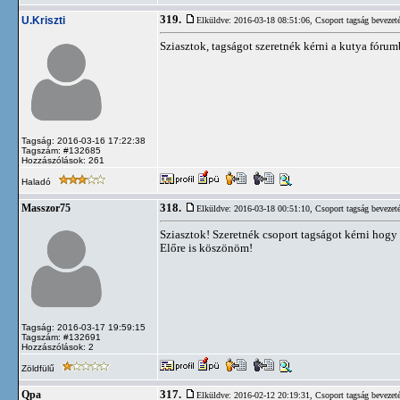
319.
U.Kriszti
Elküldve: 2016-03-18 08:51:06,
Csoport tagság bevezet
Sziasztok, tagságot szeretnék kérni a kutya fóru
Tagság: 2016-03-16 17:22:38
Tagszám: #132685
Hozzászólások: 261
Haladó
318.
Masszor75
Elküldve: 2016-03-18 00:51:10,
Csoport tagság bevezet
Sziasztok! Szeretnék csoport tagságot kérni hogy
Előre is köszönöm!
Tagság: 2016-03-17 19:59:15
Tagszám: #132691
Hozzászólások: 2
Zöldfülű
317.
Qpa
Elküldve: 2016-02-12 20:19:31,
Csoport tagság bevezet