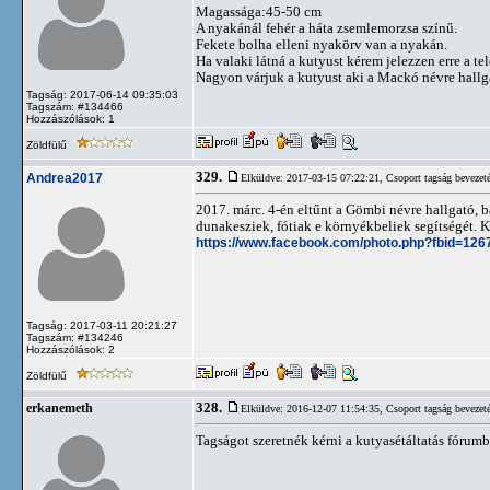
Magassága:45-50 cm
A nyakánál fehér a háta zsemlemorzsa színű.
Fekete bolha elleni nyakörv van a nyakán.
Ha valaki látná a kutyust kérem jelezzen erre a 
Nagyon várjuk a kutyust aki a Mackó névre hallg
Tagság: 2017-06-14 09:35:03
Tagszám: #134466
Hozzászólások: 1
Zöldfülű
329.
Andrea2017
Elküldve: 2017-03-15 07:22:21,
Csoport tagság bevezet
2017. márc. 4-én eltűnt a Gömbi névre hallgató,
dunakesziek, fótiak e környékbeliek segítségét
https://www.facebook.com/photo.php?fbid=1
Tagság: 2017-03-11 20:21:27
Tagszám: #134246
Hozzászólások: 2
Zöldfülű
328.
erkanemeth
Elküldve: 2016-12-07 11:54:35,
Csoport tagság bevezet
Tagságot szeretnék kérni a kutyasétáltatás fórum