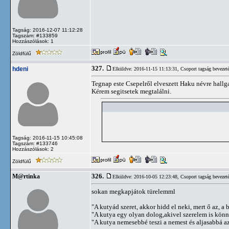
Tagság: 2016-12-07 11:12:28
Tagszám: #133859
Hozzászólások: 1
Zöldfülű
327.
hdeni
Elküldve: 2016-11-15 11:13:31,
Csoport tagság bevezet
Tegnap este Csepelről elveszett Haku névre hallg
Kérem segitsetek megtalálni.
Tagság: 2016-11-15 10:45:08
Tagszám: #133746
Hozzászólások: 2
Zöldfülű
326.
M@rtinka
Elküldve: 2016-10-05 12:23:48,
Csoport tagság bevezet
sokan megkapjátok türelemml
"A kutyád szeret, akkor hidd el neki, mert ő az, a b
"A kutya egy olyan dolog,akivel szerelem is kön
"A kutya nemesebbé teszi a nemest és aljasabbá az 