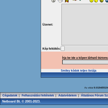
Üzenet:
Kép feltöltés:
Írja be ide a képen látható bizton
Smiley kódok teljes listája
Az oldal
0.01945519
Cégadatok
|
Felhasználási feltételek
|
Adatvédelem
|
Általános Fórum Sz
Netboard Bt. © 2001-2023.