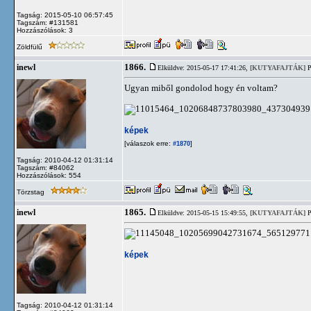
Tagság: 2015-05-10 06:57:45
Tagszám: #131581
Hozzászólások: 3
Zöldfülű
1866.
inewl
Elküldve: 2015-05-17 17:41:26,
[KUTYAFAJTÁK]
P
Ugyan miből gondolod hogy én voltam?
képek
[válaszok erre:
]
#1870
Tagság: 2010-04-12 01:31:14
Tagszám: #84062
Hozzászólások: 554
Törzstag
1865.
inewl
Elküldve: 2015-05-15 15:49:55,
[KUTYAFAJTÁK]
P
képek
Tagság: 2010-04-12 01:31:14