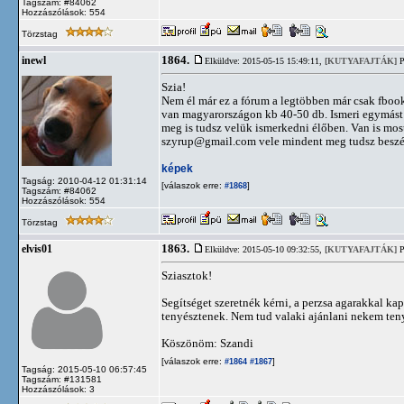
Tagszám: #84062
Hozzászólások: 554
Törzstag
1864.
inewl
Elküldve: 2015-05-15 15:49:11,
[KUTYAFAJTÁK]
P
Szia!
Nem él már ez a fórum a legtöbben már csak fbook
van magyarországon kb 40-50 db. Ismeri egymást m
meg is tudsz velük ismerkedni élőben. Van is mo
szyrup@gmail.com
vele mindent meg tudsz beszél
képek
Tagság: 2010-04-12 01:31:14
[válaszok erre:
]
#1868
Tagszám: #84062
Hozzászólások: 554
Törzstag
1863.
elvis01
Elküldve: 2015-05-10 09:32:55,
[KUTYAFAJTÁK]
P
Sziasztok!
Segítséget szeretnék kérni, a perzsa agarakkal ka
tenyésztenek. Nem tud valaki ajánlani nekem ten
Köszönöm: Szandi
[válaszok erre:
]
#1864
#1867
Tagság: 2015-05-10 06:57:45
Tagszám: #131581
Hozzászólások: 3