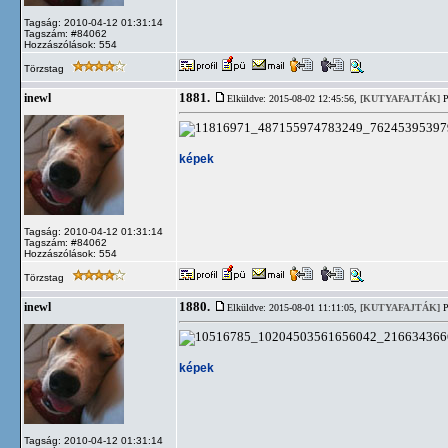
Tagság: 2010-04-12 01:31:14
Tagszám: #84062
Hozzászólások: 554
Törzstag
1881.
inewl
Elküldve: 2015-08-02 12:45:56,
[KUTYAFAJTÁK]
P
képek
Tagság: 2010-04-12 01:31:14
Tagszám: #84062
Hozzászólások: 554
Törzstag
1880.
inewl
Elküldve: 2015-08-01 11:11:05,
[KUTYAFAJTÁK]
P
képek
Tagság: 2010-04-12 01:31:14