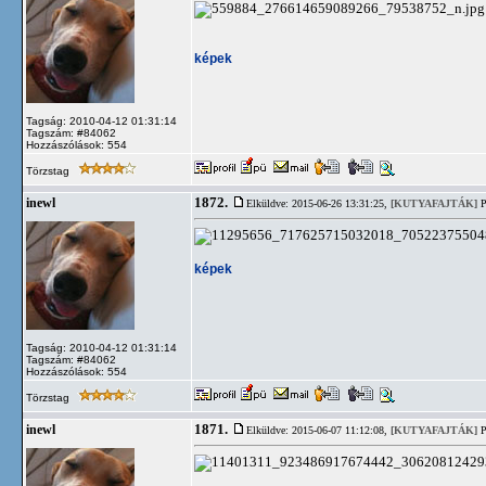
képek
Tagság: 2010-04-12 01:31:14
Tagszám: #84062
Hozzászólások: 554
Törzstag
1872.
inewl
Elküldve: 2015-06-26 13:31:25,
[KUTYAFAJTÁK]
P
képek
Tagság: 2010-04-12 01:31:14
Tagszám: #84062
Hozzászólások: 554
Törzstag
1871.
inewl
Elküldve: 2015-06-07 11:12:08,
[KUTYAFAJTÁK]
P