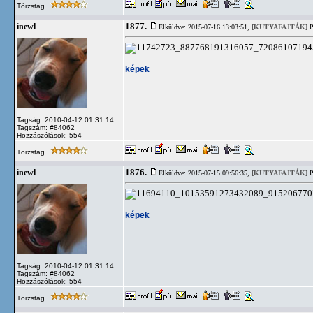
Törzstag
1877.
inewl
Elküldve: 2015-07-16 13:03:51,
[KUTYAFAJTÁK]
P
képek
Tagság: 2010-04-12 01:31:14
Tagszám: #84062
Hozzászólások: 554
Törzstag
1876.
inewl
Elküldve: 2015-07-15 09:56:35,
[KUTYAFAJTÁK]
P
képek
Tagság: 2010-04-12 01:31:14
Tagszám: #84062
Hozzászólások: 554
Törzstag