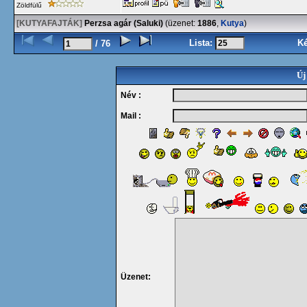
Zöldfülű
[KUTYAFAJTÁK]
Perzsa agár (Saluki)
(üzenet:
1886
,
Kutya
)
Lista:
K
/ 76
Új
Név :
Mail :
Üzenet: