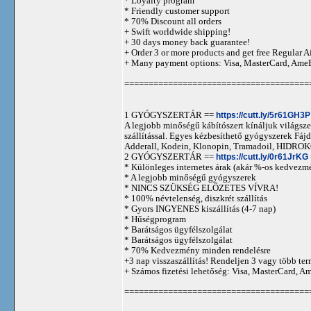
* Loyalty program
* Friendly customer support
* 70% Discount all orders
+ Swift worldwide shipping!
+ 30 days money back guarantee!
+ Order 3 or more products and get free Regular A
+ Many payment options: Visa, MasterCard, Ame
======================================
1 GYÓGYSZERTÁR ==
https://cutt.ly/5r61GH3P
A legjobb minőségű kábítószert kínáljuk világszer
szállítással. Egyes kézbesíthető gyógyszerek 
Adderall, Kodein, Klonopin, Tramadoil, HID
2 GYÓGYSZERTÁR ==
https://cutt.ly/0r61JrKG
* Különleges internetes árak (akár %-os kedvezmé
* A legjobb minőségű gyógyszerek
* NINCS SZÜKSÉG ELŐZETES VÍVRA!
* 100% névtelenség, diszkrét szállítás
* Gyors INGYENES kiszállítás (4-7 nap)
* Hűségprogram
* Barátságos ügyfélszolgálat
* Barátságos ügyfélszolgálat
* 70% Kedvezmény minden rendelésre
+3 nap visszaszállítás! Rendeljen 3 vagy több term
+ Számos fizetési lehetőség: Visa, MasterCard, 
======================================