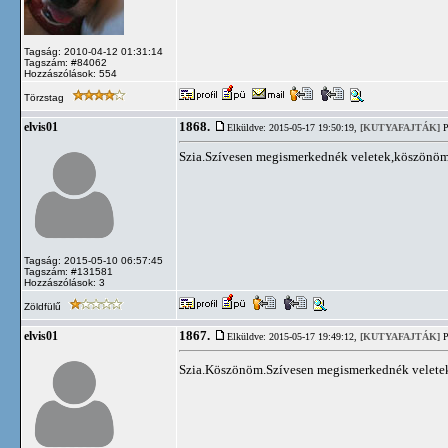
Tagság: 2010-04-12 01:31:14
Tagszám: #84062
Hozzászólások: 554
Törzstag
1868.
elvis01
Elküldve: 2015-05-17 19:50:19,
[KUTYAFAJTÁK]
P
Szia.Szívesen megismerkednék veletek,köszönöm 
Tagság: 2015-05-10 06:57:45
Tagszám: #131581
Hozzászólások: 3
Zöldfülű
1867.
elvis01
Elküldve: 2015-05-17 19:49:12,
[KUTYAFAJTÁK]
P
Szia.Köszönöm.Szívesen megismerkednék veletek