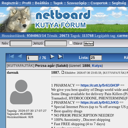
Regisztrál
:: Profil
:: Beállítás
:: Tagok
:: Szavazógép
:: Csoportok
:: Segítség
Hozzászólások:
9504063/14
Témák:
20673
Tagok:
113768
Legújabb tag:
carme
Név:
Jelszó:
Eltárol
Lista:
K
/ 76
[KUTYAFAJTÁK]
Perzsa agár (Saluki)
(üzenet:
1886
,
Kutya
)
1887.
darezak
Elküldve: 2026-07-30 23:05:59,
[KUTYAFAJTÁK]
P
1 PHARMACY ==
https://cutt.ly/5r61GH3P
==
We give you best quality of Drugs world wide and h
Some Drugs available for delivery Pain Killers
Tramadoil, HYDROCODONE, PHENTERMINE(For 
2 PHARMACY ==
https://cutt.ly/0r61JrKG
==
* Special Internet Prices (up to % off average US p
* Best quality drugs
Tagság: 2026-07-30 17:07:27
Tagszám: #140969
* NO PRIOR PRESCRIPTION NEEDED!
Hozzászólások: 926
* 100% Anonimity , Discreet shipping
* Fast FREE shipping (4 to 7 days)