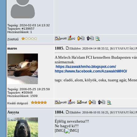
Tagság: 2024-02-03 14:13:32
Tagszám: #139657
Hozzászólások: 1
Zöldfülű
1885.
maros
Elküldve: 2020-04-14 08:33:52,
[KUTYAFAJTÁK]
P
A Melech Ha'olam FCI kennelben Budapesten várh
származnak.
https://azawakhmho.blogspot.com/
https://www.facebook.com/AzawakhMHO/
tags: eladó, alom, kölyök, oska, tuareg agár, Men
Tagság: 2006-05-25 19:25:59
Tagszám: #30948
Hozzászólások: 1509
Kiváló dolgozó
1884.
Anyyta
Elküldve: 2016-06-10 01:16:25,
[KUTYAFAJTÁK]
P
Éjfélig nevezhetsz!!!
Ne hagyd ki!!!
[IMG]