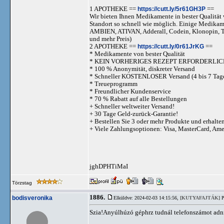
1 APOTHEKE ==
https://cutt.ly/5r61GH3P
==
Wir bieten Ihnen Medikamente in bester Qualität w
Standort so schnell wie möglich. Einige Medika
AMBIEN, ATIVAN, Adderall, Codein, Klonopi
und mehr Preis)
2 APOTHEKE ==
https://cutt.ly/0r61JrKG
==
* Medikamente von bester Qualität
* KEIN VORHERIGES REZEPT ERFORDERLIC
* 100 % Anonymität, diskreter Versand
* Schneller KOSTENLOSER Versand (4 bis 7 Tag
* Treueprogramm
* Freundlicher Kundenservice
* 70 % Rabatt auf alle Bestellungen
+ Schneller weltweiter Versand!
+ 30 Tage Geld-zurück-Garantie!
+ Bestellen Sie 3 oder mehr Produkte und erhalte
+ Viele Zahlungsoptionen: Visa, MasterCard, Am
jghDPHTiMaI
Törzstag
1886.
bodisveronika
Elküldve: 2024-02-03 14:15:56,
[KUTYAFAJTÁK]
P
Szia!Anyúlhúzó géphrz tudnál telefonszámot ad