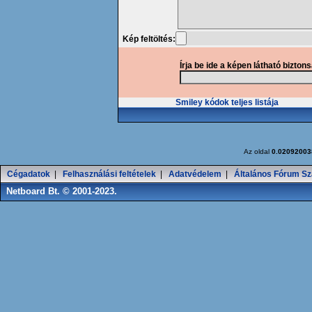
Kép feltöltés:
Írja be ide a képen látható bizton
Smiley kódok teljes listája
Az oldal
0.02092003
Cégadatok
|
Felhasználási feltételek
|
Adatvédelem
|
Általános Fórum Sz
Netboard Bt. © 2001-2023.