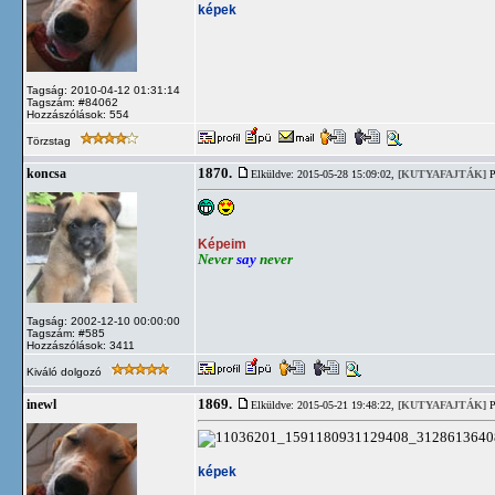
képek
Tagság: 2010-04-12 01:31:14
Tagszám: #84062
Hozzászólások: 554
Törzstag
1870.
koncsa
Elküldve: 2015-05-28 15:09:02,
[KUTYAFAJTÁK]
P
Képeim
Never
say
never
Tagság: 2002-12-10 00:00:00
Tagszám: #585
Hozzászólások: 3411
Kiváló dolgozó
1869.
inewl
Elküldve: 2015-05-21 19:48:22,
[KUTYAFAJTÁK]
P
képek