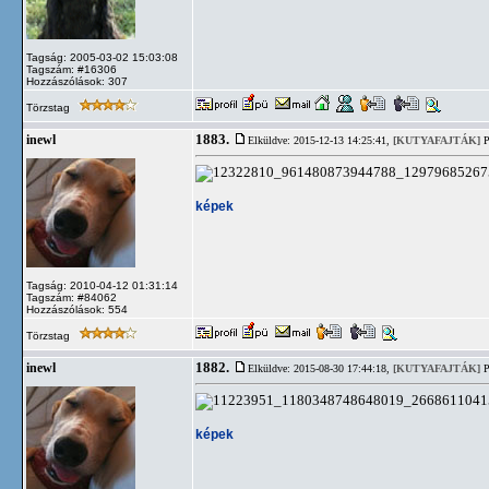
Tagság: 2005-03-02 15:03:08
Tagszám: #16306
Hozzászólások: 307
Törzstag
1883.
inewl
Elküldve: 2015-12-13 14:25:41,
[KUTYAFAJTÁK]
P
képek
Tagság: 2010-04-12 01:31:14
Tagszám: #84062
Hozzászólások: 554
Törzstag
1882.
inewl
Elküldve: 2015-08-30 17:44:18,
[KUTYAFAJTÁK]
P
képek