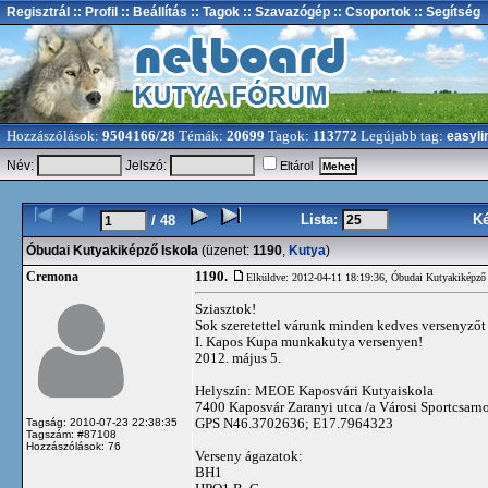
Regisztrál
:: Profil
:: Beállítás
:: Tagok
:: Szavazógép
:: Csoportok
:: Segítség
Hozzászólások:
9504166/28
Témák:
20699
Tagok:
113772
Legújabb tag:
easyli
Név:
Jelszó:
Eltárol
Lista:
K
/ 48
Óbudai Kutyakiképző Iskola
(üzenet:
1190
,
Kutya
)
1190.
Cremona
Elküldve: 2012-04-11 18:19:36,
Óbudai Kutyakiképző 
Sziasztok!
Sok szeretettel várunk minden kedves versenyzőt 
I. Kapos Kupa munkakutya versenyen!
2012. május 5.
Helyszín: MEOE Kaposvári Kutyaiskola
7400 Kaposvár Zaranyi utca /a Városi Sportcsarn
GPS N46.3702636; E17.7964323
Tagság: 2010-07-23 22:38:35
Tagszám: #87108
Hozzászólások: 76
Verseny ágazatok:
BH1