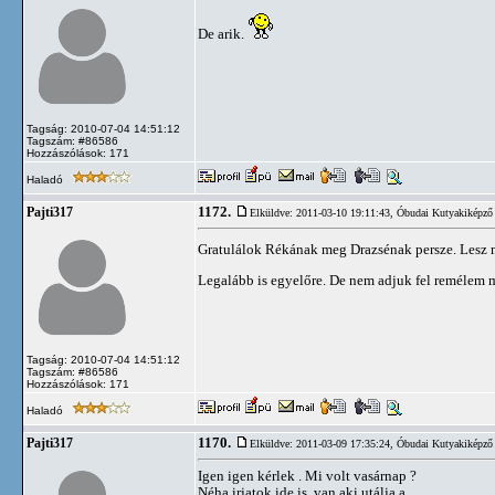
De arik.
Tagság: 2010-07-04 14:51:12
Tagszám: #86586
Hozzászólások: 171
Haladó
1172.
Pajti317
Elküldve: 2011-03-10 19:11:43,
Óbudai Kutyakiképző 
Gratulálok Rékának meg Drazsénak persze. Lesz m
Legalább is egyelőre. De nem adjuk fel remélem 
Tagság: 2010-07-04 14:51:12
Tagszám: #86586
Hozzászólások: 171
Haladó
1170.
Pajti317
Elküldve: 2011-03-09 17:35:24,
Óbudai Kutyakiképző 
Igen igen kérlek . Mi volt vasárnap ?
Néha irjatok ide is ,van aki utálja a