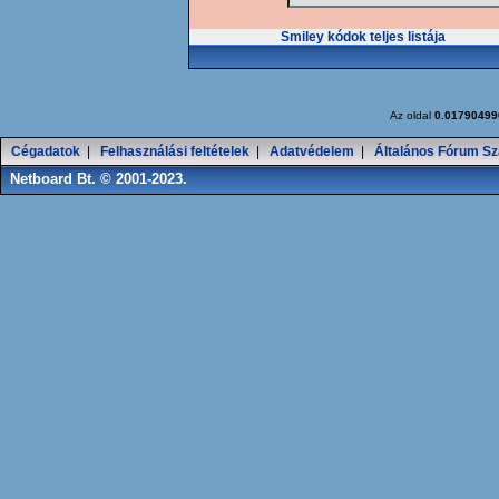
Smiley kódok teljes listája
Az oldal
0.01790499
Cégadatok
|
Felhasználási feltételek
|
Adatvédelem
|
Általános Fórum Sz
Netboard Bt. © 2001-2023.