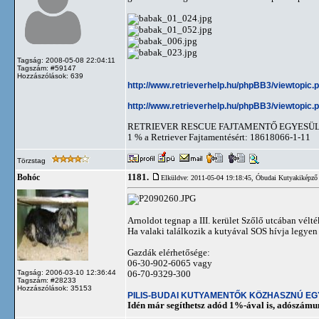
Tagság: 2008-05-08 22:04:11
Tagszám: #59147
Hozzászólások: 639
http://www.retrieverhelp.hu/phpBB3/viewtopic
http://www.retrieverhelp.hu/phpBB3/viewtopic
RETRIEVER RESCUE FAJTAMENTŐ EGYESÜ
1 % a Retriever Fajtamentésért: 18618066-1-11
Törzstag
1181.
Bohóc
Elküldve: 2011-05-04 19:18:45,
Óbudai Kutyakiképző 
Arnoldot tegnap a III. kerület Szőlő utcában vélt
Ha valaki találkozik a kutyával SOS hívja legyen
Gazdák elérhetősége:
06-30-902-6065 vagy
Tagság: 2006-03-10 12:36:44
06-70-9329-300
Tagszám: #28233
Hozzászólások: 35153
PILIS-BUDAI KUTYAMENTŐK KÖZHASZNÚ E
Idén már segíthetsz adód 1%-ával is, adószám