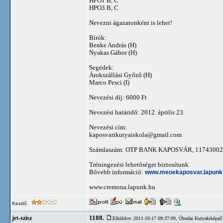
HPO1 B, C
HPO3 B, C
Nevezni ágazatonként is lehet!
Bírók:
Benke András (H)
Nyakas Gábor (H)
Segédek:
Árokszállási Győző (H)
Marco Pesci (I)
Nevezési díj: 6000 Ft
Nevezési határidő: 2012. április 23.
Nevezési cím:
kaposvarikutyaiskola@gmail.com
Számlaszám: OTP BANK KAPOSVÁR, 11743002
Tréningezési lehetőséget biztosítunk.
Bővebb információ:
www.meoekaposvar.lapunk
www.cremona.lapunk.hu
Kezdő
1188.
jrt-szisz
Elküldve: 2011-10-17 09:37:09,
Óbudai Kutyakiképző 