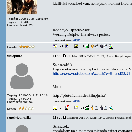
kiállítási vonalból van, nem (csak mert azt írtad
Tagság: 2008-10-26 21:41:50
Tagszám: #64870
Hozzászólások: 253
Rooney&Ripper&Zsófi
Working Kelpie: The always perfect
[válaszok erre:
]
#1185
Haladó
1183.
violapluto
Elküldve: 2011-07-05 19:26:28,
Óbudai Kutyakiképző 
Sziasztok!:)
Hagy mutassam be az új kiskutyám.Filo a neve. S
http://www.youtube.com/watch?v=R_g-xl2Jz7I
Viola
http://plutofiu.mindenkilapja.hu/
Tagság: 2010-06-19 11:25:10
Tagszám: #86143
[válaszok erre:
]
#1184
Hozzászólások: 54
Kezdő
1182.
szné.kézdi csilla
Elküldve: 2011-06-02 21:19:46,
Óbudai Kutyakiképző 
Sziasztok.
gondoltam meg mutatom micsoda csipet csapatom v