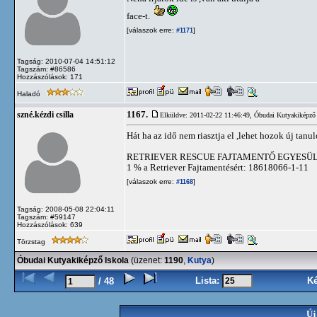
face-t.
[válaszok erre:
]
#1171
Tagság: 2010-07-04 14:51:12
Tagszám: #86586
Hozzászólások: 171
Haladó
1167.
szné.kézdi csilla
Elküldve: 2011-02-22 11:46:49,
Óbudai Kutyakiképző 
Hát ha az idő nem riasztja el ,lehet hozok új tanul
RETRIEVER RESCUE FAJTAMENTŐ EGYESÜ
1 % a Retriever Fajtamentésért: 18618066-1-11
[válaszok erre:
]
#1168
Tagság: 2008-05-08 22:04:11
Tagszám: #59147
Hozzászólások: 639
Törzstag
Óbudai Kutyakiképző Iskola
(üzenet:
1190
,
Kutya
)
Lista:
K
/ 48
Új