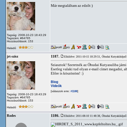
Már megtaláltam az edzőt:)
Tagság: 2008-10-23 18:43:29
Tagszám: #64765
Hozzászólások: 153
Haladó
1187.
jrt-szisz
Elküldve: 2011-10-15 18:29:51,
Óbudai Kutyakiképző 
Sziasztok! Szeretnék az Óbudai Kutyasuliba járni 
Esetleg valaki tud olyan e-mail címet megadni, ah
Előre is köszönöm! :)
Blog
Videók
[válaszok erre:
]
#1188
Tagság: 2008-10-23 18:43:29
Tagszám: #64765
Hozzászólások: 153
Haladó
1186.
Rodes
Elküldve: 2011-08-10 11:48:38,
Óbudai Kutyakiképző 