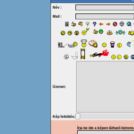
Név :
Mail :
Üzenet:
Kép feltöltés:
Írja be ide a képen látható bizton