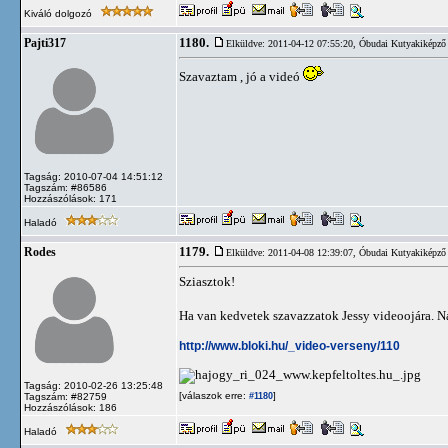
Kiváló dolgozó
1180.
Pajti317
Elküldve: 2011-04-12 07:55:20,
Óbudai Kutyakiképző 
Szavaztam , jó a videó
Tagság: 2010-07-04 14:51:12
Tagszám: #86586
Hozzászólások: 171
Haladó
1179.
Rodes
Elküldve: 2011-04-08 12:39:07,
Óbudai Kutyakiképző 
Sziasztok!
Ha van kedvetek szavazzatok Jessy videoojára. N
http://www.bloki.hu/_video-verseny/110
Tagság: 2010-02-26 13:25:48
[válaszok erre:
]
Tagszám: #82759
#1180
Hozzászólások: 186
Haladó