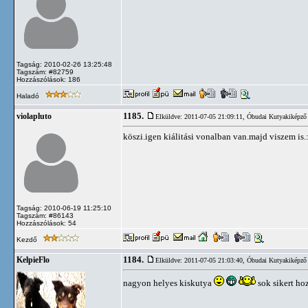
Tagság: 2010-02-26 13:25:48
Tagszám: #82759
Hozzászólások: 186
Haladó
1185.
violapluto
Elküldve: 2011-07-05 21:09:11,
Óbudai Kutyakiképző 
köszi.igen kiálitási vonalban van.majd viszem is.:
Tagság: 2010-06-19 11:25:10
Tagszám: #86143
Hozzászólások: 54
Kezdő
1184.
KelpieFlo
Elküldve: 2011-07-05 21:03:40,
Óbudai Kutyakiképző 
nagyon helyes kiskutya
sok sikert ho