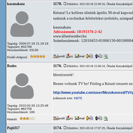
1178.
kasznakata
Elküldve: 2011-03-18 22:09:16,
Óbudai Kutyakiképző 
Kriszta! Le kellene ülnünk április 30-ával kapcsol
tudniuk a technikai feltételeket (erősítés, szimp
kasznakata
Adószámunk: 18195376-2-42
www.állatésember.hu
Számlaszámunk: 12010453-01006150-0010000
Tagság: 2006-07-18 21:19:19
Tagszám: #32799
Hozzászólások: 33130
Kiváló dolgozó
1176.
Rodes
Elküldve: 2011-03-18 15:06:54,
Óbudai Kutyakiképző 
Idenézzetek!
Benne voltunk TV be! Fööleg a Kriszti tetszett ne
http://www.youtube.com/user/MezokovesdiTV
[válaszok erre:
]
#1177
Tagság: 2010-02-26 13:25:48
Tagszám: #82759
Hozzászólások: 186
Haladó
1174.
Pajti317
Elküldve: 2011-03-16 17:07:29,
Óbudai Kutyakiképző 