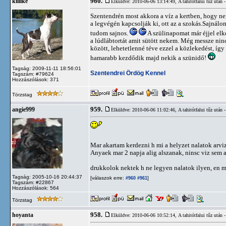
960.
killike
Elküldve: 2010-06-06 13:14:49,
A tahitótfalui tűz utá
Szentendrén most akkora a víz a kertben, hogy nem
a legvégén kapcsolják ki, ott az a szokás.Sajnál
tudom sajnos.
A szülinapomat már éjjel elk
a lúdlábtortát amit sütött nekem. Még messze ninc
között, lehetetlenné téve ezzel a közlekedést, í
hamarabb kezdődik majd nekik a szünidő!
Tagság: 2009-11-11 18:56:01
Szentendrei Ördög Kennel
Tagszám: #79624
Hozzászólások: 371
Törzstag
959.
angie999
Elküldve: 2010-06-06 11:02:46,
A tahitótfalui tűz utá
Mar akartam kerdezni h mi a helyzet nalatok arviz
Anyaek mar 2 napja alig alszanak, ninsc viz sem a
drukkolok nektek h ne legyen nalatok ilyen, en m
Tagság: 2005-10-16 20:44:37
[válaszok erre:
]
#960
#961
Tagszám: #22867
Hozzászólások: 564
Törzstag
958.
hoyanta
Elküldve: 2010-06-06 10:52:14,
A tahitótfalui tűz utá