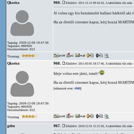
969.
Qkorica
Elküldve: 2011-11-13 09:56:43,
A tahitótfalui tűz utá
Jó volna egy kis beszámolót hallani bárkitől aki t
Ha az élettől citromot kapsz, kérj hozzá MARTIN
Tagság: 2009-12-08 19:47:56
Tagszám: #80500
Hozzászólások: 912
Törzstag
968.
Qkorica
Elküldve: 2011-03-05 18:17:46,
A tahitótfalui tűz utá
Ideje volna erre járni, ismét!
Ha az élettől citromot kapsz, kérj hozzá MARTIN
[válaszok erre:
]
#969
Tagság: 2009-12-08 19:47:56
Tagszám: #80500
Hozzászólások: 912
Törzstag
967.
gelen
Elküldve: 2010-12-31 15:15:50,
A tahitótfalui tűz utá