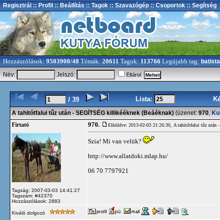
Regisztrál
:: Profil
:: Beállítás
:: Tagok
:: Szavazógép
:: Csoportok
:: Segítség
Hozzászólások:
9503900/48
Témák:
20611
Tagok:
113766
Legújabb tag:
batista
Név:
Jelszó:
Eltárol
Lista:
K
/ 39
A tahitótfalui tűz után - SEGÍTSÉG killikééknek (Beáéknak)
(üzenet:
970
,
Ku
970.
Firtató
Elküldve: 2013-02-03 21:26:30,
A tahitótfalui tűz utá
Szia! Mi van velük?
http://www.allatdoki.mlap.hu/
06 70 7797921
Tagság: 2007-03-03 14:41:27
Tagszám: #42370
Hozzászólások: 2883
Kiváló dolgozó