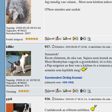
Jajj mindíg van valami... Most nem kérdem mikor j
O'Nore minden ami uszkár
Tagság: 2009-05-28 06:01:44
Tagszám: #74612
Hozzászólások: 2857
Kiváló dolgozó
957.
killike
Elküldve: 2010-06-06 07:16:06,
A tahitótfalui tűz utá
Sziasztok!
Kicsit eltüntem, de oka van. Sajnos nem úsztuk me
Most Horányban vagyok a gyerekekkel, itt is folyi
a Pap-szigeten az fent van a házban és a teraszon,
semmin sem lepődök meg!
Szentendrei Ördög Kennel
Tagság: 2009-11-11 18:56:01
[válaszok erre:
]
#958
#959
Tagszám: #79624
Hozzászólások: 371
Törzstag
956.
pjuli
Elküldve: 2010-05-17 06:51:14,
A tahitótfalui tűz utá
Csatlakozok az előttem szólóhoz
.