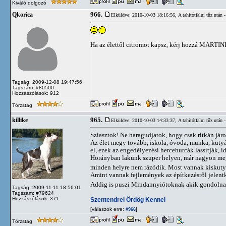
Kiváló dolgozó
966.
Qkorica
Elküldve: 2010-10-03 18:16:56,
A tahitótfalui tűz utá
Ha az élettől citromot kapsz, kérj hozzá MARTIN
Tagság: 2009-12-08 19:47:56
Tagszám: #80500
Hozzászólások: 912
Törzstag
965.
killike
Elküldve: 2010-10-03 14:33:37,
A tahitótfalui tűz utá
Sziasztok! Ne haragudjatok, hogy csak ritkán járo
Az élet megy tovább, iskola, óvoda, munka, kutyá
el, ezek az engedélyezési hercehurcák lassítják, 
Horányban lakunk szuper helyen, már nagyon megsz
minden helyre nem rázódik. Most vannak kiskutyá
Amint vannak fejlemények az építkezésről jelen
Addig is puszi Mindannyiótoknak akik gondolnak 
Tagság: 2009-11-11 18:56:01
Tagszám: #79624
Hozzászólások: 371
Szentendrei Ördög Kennel
[válaszok erre:
]
#966
Törzstag