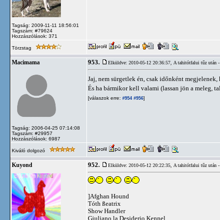
Tagság: 2009-11-11 18:56:01
Tagszám: #79624
Hozzászólások: 371
Törzstag
953.
Macimama
Elküldve: 2010-05-12 20:36:57,
A tahitótfalui tűz utá
Jaj, nem sürgetlek én, csak időnként megjelenek,
És ha bármikor kell valami (lassan jön a meleg, ta
[válaszok erre:
]
#954
#956
Tagság: 2006-04-25 07:14:08
Tagszám: #29957
Hozzászólások: 6987
Kiváló dolgozó
952.
Kuyond
Elküldve: 2010-05-12 20:22:35,
A tahitótfalui tűz utá
]Afghan Hound
Tóth ßeatrix
Show Handler
Giuliano la Desiderio Kennel