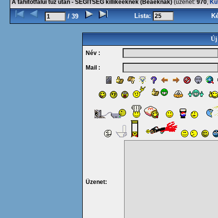
A tahitótfalui tűz után - SEGÍTSÉG killikééknek (Beáéknak)
(üzenet:
970
,
Ku
Lista:
K
/ 39
Új
Név :
Mail :
Üzenet: