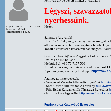
Felhívás, a Noé bevett minket a "csapatba"!
Légyszi, szavazzato
nyerhessünk.
Idézet:
Tagság: 2004-03-11 22:12:02
Tagszám: #9344
-------------------------------------------------------------------
Hozzászólások: 4137
Sziasztok Angyalok!
Úgy döntöttünk, hogy amennyiben az Angyalok Erd
állatvédő szervezetet is támogatunk belőle. Olya
között a vörösiszap katasztrófában megsérült áll
Szavazz a Noé fájára az Angyalok Erdejében, és t
Ezt írd az SMS-be: 345
Ide küldd el: +36 70 7177 500
Normál díjas sms, naponta egy telefonszámról 1 k
A jótékonysági esemény honlapja:
http://www.an
A támogatott szervezetek:
- Veszprémi Vackoló Állatvédő Egyesület
http://
- Szent Ferenc Állatotthon Alapítvány
http://www
- Pilis Budai Kutyamentők Társasága Egyesület
h
- Futrinka Utca Egyesület
http://www.futrinkautc
Futrinka utca Kutyavédő Egyesület