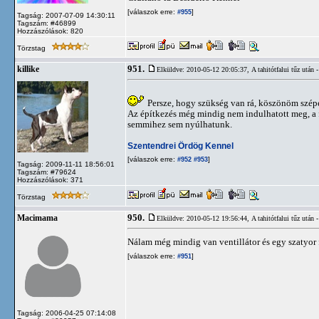
[válaszok erre:
]
#955
Tagság: 2007-07-09 14:30:11
Tagszám: #46899
Hozzászólások: 820
Törzstag
951.
killike
Elküldve: 2010-05-12 20:05:37,
A tahitótfalui tűz utá
Persze, hogy szükség van rá, köszönöm szépe
Az építkezés még mindig nem indulhatott meg, a f
semmihez sem nyúlhatunk.
Szentendrei Ördög Kennel
[válaszok erre:
]
#952
#953
Tagság: 2009-11-11 18:56:01
Tagszám: #79624
Hozzászólások: 371
Törzstag
950.
Macimama
Elküldve: 2010-05-12 19:56:44,
A tahitótfalui tűz utá
Nálam még mindig van ventillátor és egy szatyor 
[válaszok erre:
]
#951
Tagság: 2006-04-25 07:14:08