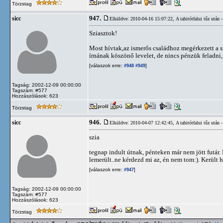
Törzstag
947.
sicc
Elküldve: 2010-04-16 15:07:22,
A tahitótfalui tűz utá
Sziasztok!
Most hívtak,az ismerős családhoz megérkezett a s
írnának köszönő levelet, de nincs pénzük feladni, 
[válaszok erre:
]
#948
#949
Tagság: 2002-12-09 00:00:00
Tagszám: #577
Hozzászólások: 623
Törzstag
946.
sicc
Elküldve: 2010-04-07 12:42:45,
A tahitótfalui tűz utá
szia
tegnap indult útnak, pénteken már nem jött futár. 
lemerült..ne kérdezd mi az, én nem tom:). Került h
[válaszok erre:
]
#947
Tagság: 2002-12-09 00:00:00
Tagszám: #577
Hozzászólások: 623
Törzstag