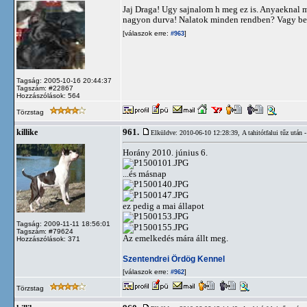
Jaj Draga! Ugy sajnalom h meg ez is. Anyaeknal ma
nagyon durva! Nalatok minden rendben? Vagy b
[válaszok erre:
]
#963
Tagság: 2005-10-16 20:44:37
Tagszám: #22867
Hozzászólások: 564
Törzstag
961.
killike
Elküldve: 2010-06-10 12:28:39,
A tahitótfalui tűz utá
Horány 2010. június 6.
...és másnap
ez pedig a mai állapot
Tagság: 2009-11-11 18:56:01
Tagszám: #79624
Az emelkedés mára állt meg.
Hozzászólások: 371
Szentendrei Ördög Kennel
[válaszok erre:
]
#962
Törzstag