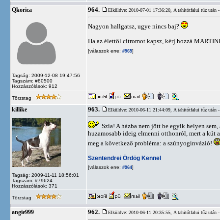
964.
Qkorica
Elküldve: 2010-07-01 17:36:20,
A tahitótfalui tűz utá
Nagyon hallgatsz, ugye nincs baj?
Ha az élettől citromot kapsz, kérj hozzá MARTIN
[válaszok erre:
]
#965
Tagság: 2009-12-08 19:47:56
Tagszám: #80500
Hozzászólások: 912
Törzstag
963.
killike
Elküldve: 2010-06-11 21:44:09,
A tahitótfalui tűz utá
Szia! A házba nem jött be egyik helyen sem, 
huzamosabb ideig elmenni otthonról, mert a kút ak
meg a következő probléma: a szúnyoginvázió!
Szentendrei Ördög Kennel
[válaszok erre:
]
#964
Tagság: 2009-11-11 18:56:01
Tagszám: #79624
Hozzászólások: 371
Törzstag
962.
angie999
Elküldve: 2010-06-11 20:35:55,
A tahitótfalui tűz utá