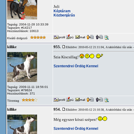
Juli
Képtáram
Közbenjárás
Tagság: 2004-11-28 10:33:39
Tagszám: #14217
Hozzászólások: 10613
Kiváló dolgozó
955.
killike
Elküldve: 2010-05-12 21:11:04,
A tahitótfalui tűz utá
Szia Kiscsillag!
Szentendrei Ördög Kennel
Tagság: 2009-11-11 18:56:01
Tagszám: #79624
Hozzászólások: 371
Törzstag
954.
killike
Elküldve: 2010-05-12 21:10:38,
A tahitótfalui tűz utá
Még egyszer köszi szépen!
Szentendrei Ördög Kennel