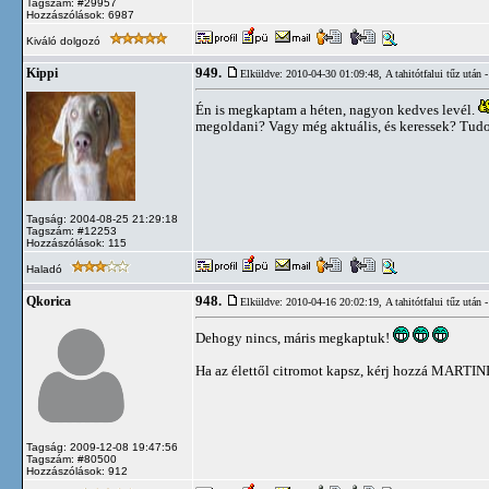
Tagszám: #29957
Hozzászólások: 6987
Kiváló dolgozó
949.
Kippi
Elküldve: 2010-04-30 01:09:48,
A tahitótfalui tűz utá
Én is megkaptam a héten, nagyon kedves levél.
megoldani? Vagy még aktuális, és keressek? Tudom
Tagság: 2004-08-25 21:29:18
Tagszám: #12253
Hozzászólások: 115
Haladó
948.
Qkorica
Elküldve: 2010-04-16 20:02:19,
A tahitótfalui tűz utá
Dehogy nincs, máris megkaptuk!
Ha az élettől citromot kapsz, kérj hozzá MARTIN
Tagság: 2009-12-08 19:47:56
Tagszám: #80500
Hozzászólások: 912