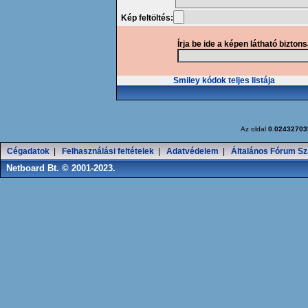
Kép feltöltés:
Írja be ide a képen látható bizton
Smiley kódok teljes listája
Az oldal
0.02432703
Cégadatok
|
Felhasználási feltételek
|
Adatvédelem
|
Általános Fórum Sz
Netboard Bt. © 2001-2023.