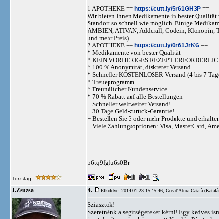
1 APOTHEKE ==
https://cutt.ly/5r61GH3P
==
Wir bieten Ihnen Medikamente in bester Qualität w
Standort so schnell wie möglich. Einige Medika
AMBIEN, ATIVAN, Adderall, Codein, Klonopi
und mehr Preis)
2 APOTHEKE ==
https://cutt.ly/0r61JrKG
==
* Medikamente von bester Qualität
* KEIN VORHERIGES REZEPT ERFORDERLIC
* 100 % Anonymität, diskreter Versand
* Schneller KOSTENLOSER Versand (4 bis 7 Tag
* Treueprogramm
* Freundlicher Kundenservice
* 70 % Rabatt auf alle Bestellungen
+ Schneller weltweiter Versand!
+ 30 Tage Geld-zurück-Garantie!
+ Bestellen Sie 3 oder mehr Produkte und erhalte
+ Viele Zahlungsoptionen: Visa, MasterCard, Am
o6tq9fglu6s0Br
Törzstag
4.
J.Zsuzsa
Elküldve: 2014-01-23 15:15:46,
Gos d'Atura Català (Katalá
Sziasztok!
Szeretnénk a segítségeteket kérni! Egy kedves isme