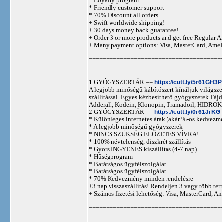
* Loyalty program
* Friendly customer support
* 70% Discount all orders
+ Swift worldwide shipping!
+ 30 days money back guarantee!
+ Order 3 or more products and get free Regular A
+ Many payment options: Visa, MasterCard, Ame
======================================
1 GYÓGYSZERTÁR ==
https://cutt.ly/5r61GH3P
A legjobb minőségű kábítószert kínáljuk világszer
szállítással. Egyes kézbesíthető gyógyszerek 
Adderall, Kodein, Klonopin, Tramadoil, HID
2 GYÓGYSZERTÁR ==
https://cutt.ly/0r61JrKG
* Különleges internetes árak (akár %-os kedvezmé
* A legjobb minőségű gyógyszerek
* NINCS SZÜKSÉG ELŐZETES VÍVRA!
* 100% névtelenség, diszkrét szállítás
* Gyors INGYENES kiszállítás (4-7 nap)
* Hűségprogram
* Barátságos ügyfélszolgálat
* Barátságos ügyfélszolgálat
* 70% Kedvezmény minden rendelésre
+3 nap visszaszállítás! Rendeljen 3 vagy több term
+ Számos fizetési lehetőség: Visa, MasterCard, 
======================================