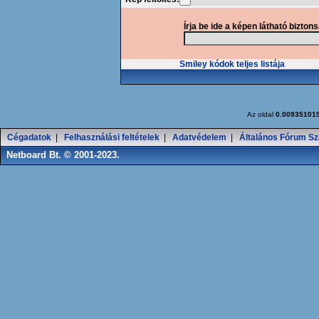
Írja be ide a képen látható bizton
Smiley kódok teljes listája
Az oldal
0.00935101
Cégadatok
|
Felhasználási feltételek
|
Adatvédelem
|
Általános Fórum Sz
Netboard Bt. © 2001-2023.