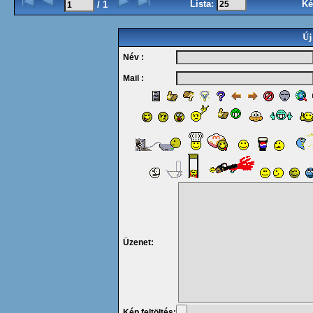
Lista:
Ké
/ 1
Új
Név :
Mail :
Üzenet:
Kép feltöltés: