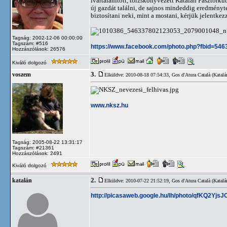
ivartalanított, törzskönyvezett Katalán Pásztork
új gazdát találni, de sajnos mindeddig eredményt
biztosítani neki, mint a mostani, kérjük jelentke
Tagság: 2002-12-06 00:00:00
Tagszám: #516
https://www.facebook.com/photo.php?fbid=5
Hozzászólások: 26576
Kiváló dolgozó
3.
voszem
Elküldve: 2010-08-18 07:54:33,
Gos d'Atura Català (Katalá
www.nksz.hu
Tagság: 2005-08-22 13:31:17
Tagszám: #21361
Hozzászólások: 2491
Kiváló dolgozó
2.
katalán
Elküldve: 2010-07-22 21:52:19,
Gos d'Atura Català (Katalá
http://picasaweb.google.hu/lh/photo/qfKQ2Yj