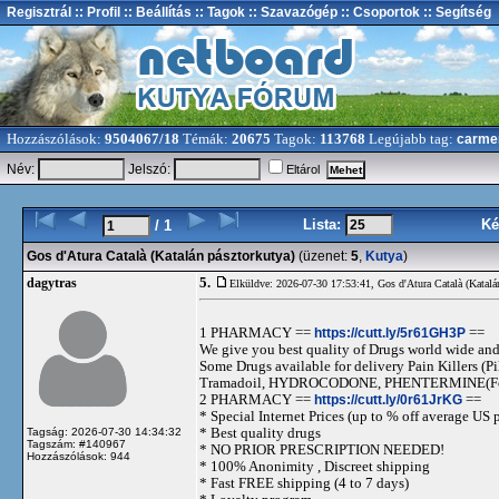
Regisztrál
:: Profil
:: Beállítás
:: Tagok
:: Szavazógép
:: Csoportok
:: Segítség
Hozzászólások:
9504067/18
Témák:
20675
Tagok:
113768
Legújabb tag:
carme
Név:
Jelszó:
Eltárol
Lista:
Ké
/ 1
Gos d'Atura Català (Katalán pásztorkutya)
(üzenet:
5
,
Kutya
)
5.
dagytras
Elküldve: 2026-07-30 17:53:41,
Gos d'Atura Català (Katalá
1 PHARMACY ==
https://cutt.ly/5r61GH3P
==
We give you best quality of Drugs world wide and h
Some Drugs available for delivery Pain Killers
Tramadoil, HYDROCODONE, PHENTERMINE(For 
2 PHARMACY ==
https://cutt.ly/0r61JrKG
==
* Special Internet Prices (up to % off average US p
* Best quality drugs
Tagság: 2026-07-30 14:34:32
Tagszám: #140967
* NO PRIOR PRESCRIPTION NEEDED!
Hozzászólások: 944
* 100% Anonimity , Discreet shipping
* Fast FREE shipping (4 to 7 days)