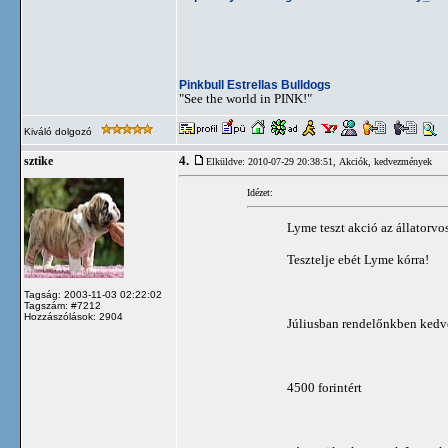
Pinkbull Estrellas Bulldogs
"See the world in PINK!"
Kiváló dolgozó
4.
sztike
Elküldve: 2010-07-29 20:38:51,
Akciók, kedvezmények
Idézet:
Lyme teszt akció az állatorvos
Tesztelje ebét Lyme kórra!
Tagság: 2003-11-03 02:22:02
Tagszám: #7212
Hozzászólások: 2904
Júliusban rendelőnkben kedv
4500 forintért