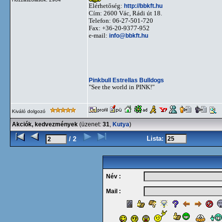
Elérhetőség:
http://bbkft.hu
Cím: 2600 Vác, Rádi út 18.
Telefon: 06-27-501-720
Fax: +36-20-9377-952
e-mail:
info@bbkft.hu
Pinkbull Estrellas Bulldogs
"See the world in PINK!"
Kiváló dolgozó
Akciók, kedvezmények
(üzenet:
31
,
Kutya
)
Lista:
/ 2
Név :
Mail :