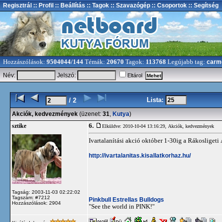
Regisztrál
:: Profil
:: Beállítás
:: Tagok
:: Szavazógép
:: Csoportok
:: Segítség
Hozzászólások:
9504044/144
Témák:
20670
Tagok:
113768
Legújabb tag:
carm
Név:
Jelszó:
Eltárol
Lista:
/ 2
Akciók, kedvezmények
(üzenet:
31
,
Kutya
)
6.
sztike
Elküldve: 2010-10-04 13:16:29,
Akciók, kedvezmények
Ivartalanítási akció október 1-30ig a Rákosligeti
http://ivartalanitas.kisallatkorhaz.hu/
Tagság: 2003-11-03 02:22:02
Tagszám: #7212
Pinkbull Estrellas Bulldogs
Hozzászólások: 2904
"See the world in PINK!"