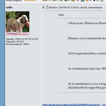
Kiváló dolgozó
5.
sztike
Elküldve: 2010-09-10 22:38:58,
Akciók, kedvezmények
Idézet:
A Kutyavári Állatorvosi Rend
Nőstény cica ivartalanítási 
Tagság: 2003-11-03 02:22:02
Tagszám: #7212
Hozzászólások: 2904
2010 szeptemberében a nőstén
Az ivartalanítás teljes ára: 80
Az ár tartalmazza a cica vizsgá
iskolakezdő (és nagyobb) gyer
http://kutyavari.blog.hu/2010/09/01/nosteny