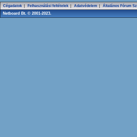
Cégadatok
|
Felhasználási feltételek
|
Adatvédelem
|
Általános Fórum Sz
Netboard Bt. © 2001-2023.