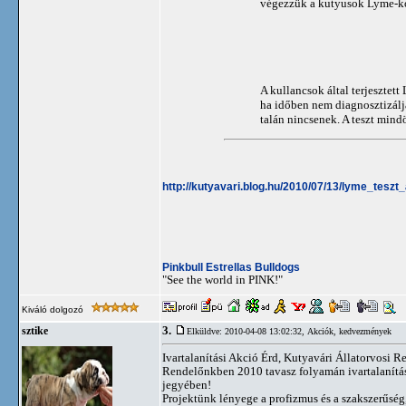
végezzük a kutyusok Lyme-kór
A kullancsok által terjesztet
ha időben nem diagnosztizálják
talán nincsenek. A teszt mindö
http://kutyavari.blog.hu/2010/07/13/lyme_tesz
Pinkbull Estrellas Bulldogs
"See the world in PINK!"
Kiváló dolgozó
3.
sztike
Elküldve: 2010-04-08 13:02:32,
Akciók, kedvezmények
Ivartalanítási Akció Érd, Kutyavári Állatorvosi 
Rendelőnkben 2010 tavasz folyamán ivartalanítási a
jegyében!
Projektünk lényege a profizmus és a szakszerűség