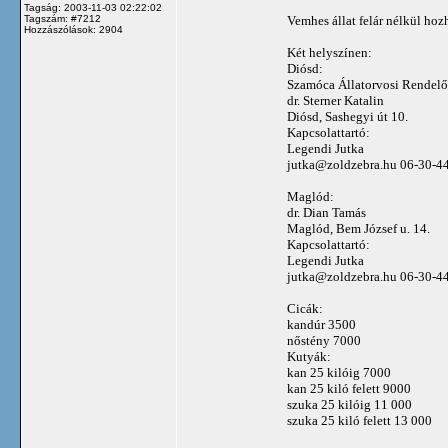
Tagság: 2003-11-03 02:22:02
Vemhes állat felár nélkül hoz
Tagszám: #7212
Hozzászólások: 2904
Két helyszínen:
Diósd:
Szamóca Állatorvosi Rendelő
dr. Sterner Katalin
Diósd, Sashegyi út 10.
Kapcsolattartó:
Legendi Jutka
jutka@zoldzebra.hu
06‑30‑4
Maglód:
dr. Dian Tamás
Maglód, Bem József u. 14.
Kapcsolattartó:
Legendi Jutka
jutka@zoldzebra.hu
06‑30‑4
Cicák:
kandúr 3500
nőstény 7000
Kutyák:
kan 25 kilóig 7000
kan 25 kiló felett 9000
szuka 25 kilóig 11 000
szuka 25 kiló felett 13 000