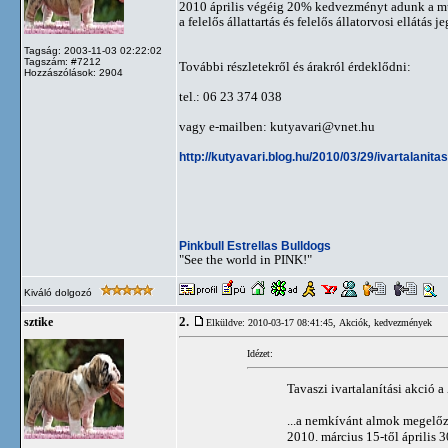
2010 április végéig 20% kedvezményt adunk a mű
a felelős állattartás és felelős állatorvosi ellátás 
Tagság: 2003-11-03 02:22:02
Tagszám: #7212
További részletekről és árakról érdeklődni:
Hozzászólások: 2904
tel.: 06 23 374 038
vagy e-mailben:
kutyavari@vnet.hu
http://kutyavari.blog.hu/2010/03/29/ivartalan
Pinkbull Estrellas Bulldogs
"See the world in PINK!"
Kiváló dolgozó
2.
sztike
Elküldve: 2010-03-17 08:41:45,
Akciók, kedvezmények
Idézet:
Tavaszi ivartalanítási akció 
...a nemkívánt almok megelő
2010. március 15-től április 3