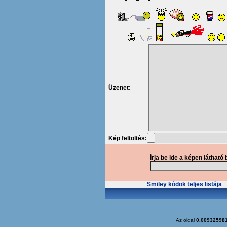
Üzenet:
Kép feltöltés:
Írja be ide a képen látható
Smiley kódok teljes listája
Az oldal
0.00932598