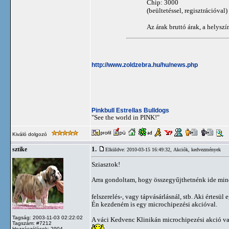
Chip: 3000
(beültetéssel, regisztrációval)
Az árak bruttó árak, a helyszí
http://www.zoldzebra.hu/hu/news.php
Pinkbull Estrellas Bulldogs
"See the world in PINK!"
Kiváló dolgozó
1.
sztike
Elküldve: 2010-03-15 16:49:32,
Akciók, kedvezmények
Sziasztok!
Arra gondoltam, hogy összegyűjthetnénk ide mind
felszerelés-, vagy tápvásárlásnál, stb. Aki értesül
Én kezdeném is egy microchipezési akcióval.
Tagság: 2003-11-03 02:22:02
A váci Kedvenc Klinikán microchipezési akció van j
Tagszám: #7212
Hozzászólások: 2904