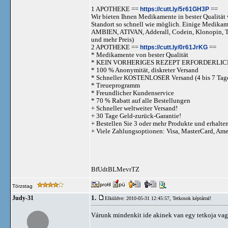
1 APOTHEKE ==
https://cutt.ly/5r61GH3P
==
Wir bieten Ihnen Medikamente in bester Qualität w
Standort so schnell wie möglich. Einige Medika
AMBIEN, ATIVAN, Adderall, Codein, Klonopi
und mehr Preis)
2 APOTHEKE ==
https://cutt.ly/0r61JrKG
==
* Medikamente von bester Qualität
* KEIN VORHERIGES REZEPT ERFORDERLIC
* 100 % Anonymität, diskreter Versand
* Schneller KOSTENLOSER Versand (4 bis 7 Tag
* Treueprogramm
* Freundlicher Kundenservice
* 70 % Rabatt auf alle Bestellungen
+ Schneller weltweiter Versand!
+ 30 Tage Geld-zurück-Garantie!
+ Bestellen Sie 3 oder mehr Produkte und erhalte
+ Viele Zahlungsoptionen: Visa, MasterCard, Am
BfUdtBLMevrTZ
Törzstag
1.
Judy-31
Elküldve: 2010-05-31 12:45:57,
Tetkosok képtárral!
Várunk mindenkit ide akinek van egy tetkoja va