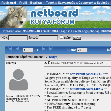
Regisztrál
:: Profil
:: Beállítás
:: Tagok
:: Szavazógép
:: Csoportok
:: Segítség
Hozzászólások:
9503900/48
Témák:
20611
Tagok:
113766
Legújabb tag:
batista
Név:
Jelszó:
Eltárol
Lista:
Ké
/ 1
Tetkosok képtárral!
(üzenet:
2
,
Kutya
)
2.
darezak
Elküldve: 2026-07-30 22:35:22,
Tetkosok képtárral!
1 PHARMACY ==
https://cutt.ly/5r61GH3P
==
We give you best quality of Drugs world wide and h
Some Drugs available for delivery Pain Killers
Tramadoil, HYDROCODONE, PHENTERMINE(For 
2 PHARMACY ==
https://cutt.ly/0r61JrKG
==
* Special Internet Prices (up to % off average US p
* Best quality drugs
Tagság: 2026-07-30 17:07:27
Tagszám: #140969
* NO PRIOR PRESCRIPTION NEEDED!
Hozzászólások: 926
* 100% Anonimity , Discreet shipping
* Fast FREE shipping (4 to 7 days)