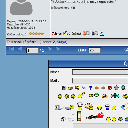
"# Akinek nincs kutyája, maga ugat este. "
[válaszok erre:
]
#2
Tagság: 2010-04-11 13:13:53
Tagszám: #84035
Hozzászólások: 1553
Kiváló dolgozó
Tetkosok képtárral!
(üzenet:
2
,
Kutya
)
Lista:
Ké
/ 1
Új
Név :
Mail :