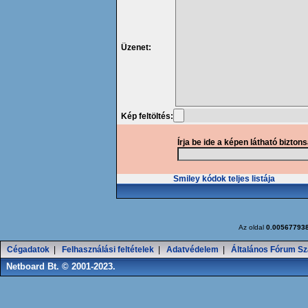
Üzenet:
Kép feltöltés:
Írja be ide a képen látható bizton
Smiley kódok teljes listája
Az oldal
0.00567793
Cégadatok
|
Felhasználási feltételek
|
Adatvédelem
|
Általános Fórum Sz
Netboard Bt. © 2001-2023.