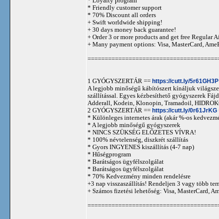
* Loyalty program
* Friendly customer support
* 70% Discount all orders
+ Swift worldwide shipping!
+ 30 days money back guarantee!
+ Order 3 or more products and get free Regular A
+ Many payment options: Visa, MasterCard, Ame
======================================
1 GYÓGYSZERTÁR ==
https://cutt.ly/5r61GH3P
A legjobb minőségű kábítószert kínáljuk világszer
szállítással. Egyes kézbesíthető gyógyszerek 
Adderall, Kodein, Klonopin, Tramadoil, HID
2 GYÓGYSZERTÁR ==
https://cutt.ly/0r61JrKG
* Különleges internetes árak (akár %-os kedvezmé
* A legjobb minőségű gyógyszerek
* NINCS SZÜKSÉG ELŐZETES VÍVRA!
* 100% névtelenség, diszkrét szállítás
* Gyors INGYENES kiszállítás (4-7 nap)
* Hűségprogram
* Barátságos ügyfélszolgálat
* Barátságos ügyfélszolgálat
* 70% Kedvezmény minden rendelésre
+3 nap visszaszállítás! Rendeljen 3 vagy több term
+ Számos fizetési lehetőség: Visa, MasterCard, 
======================================