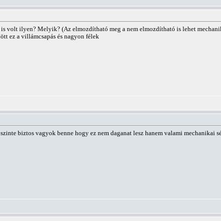
is volt ilyen? Melyik? (Az elmozdítható meg a nem elmozdítható is lehet mechan
jött ez a villámcsapás és nagyon félek
 szinte biztos vagyok benne hogy ez nem daganat lesz hanem valami mechanikai sérü