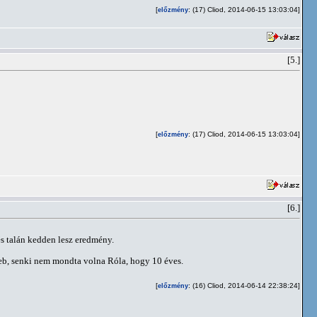
[
: (17) Cliod, 2014-06-15 13:03:04]
előzmény
[5.]
[
: (17) Cliod, 2014-06-15 13:03:04]
előzmény
[6.]
és talán kedden lesz eredmény.
az eb, senki nem mondta volna Róla, hogy 10 éves.
[
: (16) Cliod, 2014-06-14 22:38:24]
előzmény