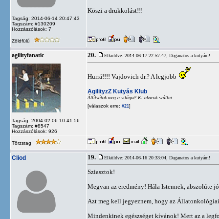
Köszi a drukkolást!!!
Tagság: 2014-06-14 20:47:43
Tagszám: #130209
Hozzászólások: 7
Zöldfülű
20.
agilityfanatic
Elküldve: 2014-06-17 22:57:47,
Daganatos a kutyám!
Hurrá!!!! Vajdovich dr.? A legjobb
AgilityzZ Kutyás Klub
Állítsátok meg a világot! Ki akarok szállni.
[válaszok erre:
]
#21
Tagság: 2004-02-06 10:41:56
Tagszám: #8547
Hozzászólások: 926
Törzstag
19.
Cliod
Elküldve: 2014-06-16 20:33:04,
Daganatos a kutyám!
Sziasztok!
Megvan az eredmény! Hála Istennek, abszolúte j
Azt meg kell jegyeznem, hogy az Állatonkológiai 
Mindenkinek egészséget kívánok! Mert az a legfo