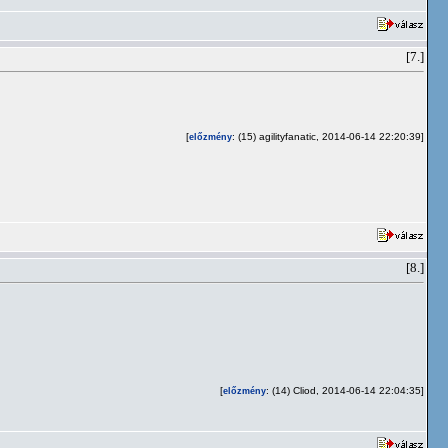
[7.]
[
: (15) agilityfanatic, 2014-06-14 22:20:39]
előzmény
[8.]
[
: (14) Cliod, 2014-06-14 22:04:35]
előzmény