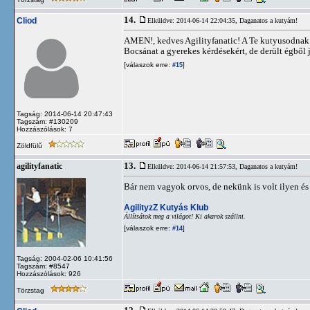
14.
Cliod
Elküldve: 2014-06-14 22:04:35,
Daganatos a kutyám!
AMEN!, kedves Agilityfanatic! A Te kutyusodnak 
Bocsánat a gyerekes kérdésekért, de derült égből 
[válaszok erre:
]
#15
Tagság: 2014-06-14 20:47:43
Tagszám: #130209
Hozzászólások: 7
Zöldfülű
13.
agilityfanatic
Elküldve: 2014-06-14 21:57:53,
Daganatos a kutyám!
Bár nem vagyok orvos, de nekünk is volt ilyen és
AgilityzZ Kutyás Klub
Állítsátok meg a világot! Ki akarok szállni.
[válaszok erre:
]
#14
Tagság: 2004-02-06 10:41:56
Tagszám: #8547
Hozzászólások: 926
Törzstag