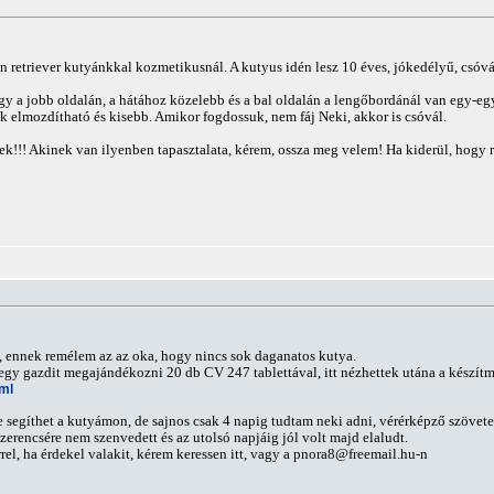
 retriever kutyánkkal kozmetikusnál. A kutyus idén lesz 10 éves, jókedélyű, csóvál,
hogy a jobb oldalán, a hátához közelebb és a bal oldalán a lengőbordánál van egy-e
k elmozdítható és kisebb. Amikor fogdossuk, nem fáj Neki, akkor is csóvál.
k!!! Akinek van ilyenben tapasztalata, kérem, ossza meg velem! Ha kiderül, hogy r
, ennek remélem az az oka, hogy nincs sok daganatos kutya.
 egy gazdit megajándékozni 20 db CV 247 tablettával, itt nézhettek utána a készí
tml
egíthet a kutyámon, de sajnos csak 4 napig tudtam neki adni, vérérképző szövetek
zerencsére nem szenvedett és az utolsó napjáig jól volt majd elaludt.
el, ha érdekel valakit, kérem keressen itt, vagy a
pnora8@freemail.hu-n