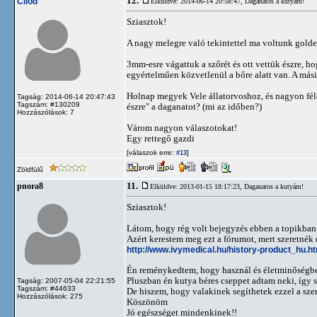
12.
Cliod
Elküldve: 2014-06-14 20:58:47,
Daganatos a kutyám!
Sziasztok!
A nagy melegre való tekintettel ma voltunk golden
3mm-esre vágattuk a szőrét és ott vettük észre, 
egyértelműen közvetlenül a bőre alatt van. A mási
Holnap megyek Vele állatorvoshoz, és nagyon féle
Tagság: 2014-06-14 20:47:43
Tagszám: #130209
észre" a daganatot? (mi az időben?)
Hozzászólások: 7
Várom nagyon válaszotokat!
Egy rettegő gazdi
[válaszok erre:
]
#13
Zöldfülű
11.
pnora8
Elküldve: 2013-01-15 18:17:23,
Daganatos a kutyám!
Sziasztok!
Látom, hogy rég volt bejegyzés ebben a topikban
Azért kerestem meg ezt a fórumot, mert szeretnék
http://www.ivymedical.hu/history-product_hu.h
Én reménykedtem, hogy használ és életminőségbe s
Pluszban én kutya béres cseppet adtam neki, így s
Tagság: 2007-05-04 22:21:55
Tagszám: #44633
De hiszem, hogy valakinek segíthetek ezzel a szerr
Hozzászólások: 275
Köszönöm
Jó egészséget mindenkinek!!