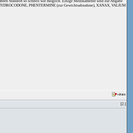
an Ihren Standort so schnell wie möglich. Einige Medikamente sind zur Abgabe
adoil, HYDROCODONE, PHENTERMINE (zur Gewichtsabnahme), XANAX, VALIUM
[2.]