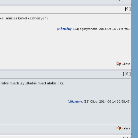
[9.]
ikai sérülés következménye?)
[
: (13) agilityfanatic, 2014-06-14 21:57:53]
előzmény
[10.]
lés miatti gyulladás miatt alakult ki.
[
: (12) Cliod, 2014-06-14 20:58:47]
előzmény