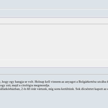
te, hogy egy hangja se volt. Holnap kell vinnem az anyagot a Bolgárkertész utcába 
hogy zsír, majd a citológia megmondja.
 állatkórházban, 2 és fél órát vártunk, míg sorra kerültünk. Sok dícséretet kapott 