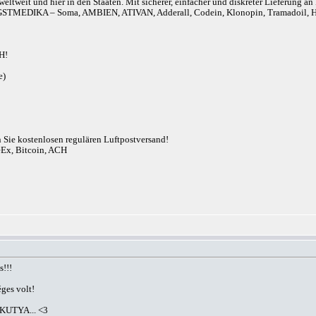
eltweit und hier in den Staaten. Mit sicherer, einfacher und diskreter Lieferung 
r). ANGSTMEDIKA – Soma, AMBIEN, ATIVAN, Adderall, Codein, Klonopin, Tram
H!
e)
n Sie kostenlosen regulären Luftpostversand!
eEx, Bitcoin, ACH
s!!!
ges volt!
: KUTYA... <3