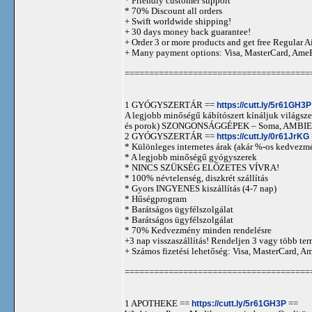
* Friendly customer support
* 70% Discount all orders
+ Swift worldwide shipping!
+ 30 days money back guarantee!
+ Order 3 or more products and get free Regular A
+ Many payment options: Visa, MasterCard, Ame
======================================
1 GYÓGYSZERTÁR ==
https://cutt.ly/5r61GH3P
A legjobb minőségű kábítószert kínáljuk világszer
és porok) SZONGONSÁGGÉPEK – Soma, AMBIEN,
2 GYÓGYSZERTÁR ==
https://cutt.ly/0r61JrKG
* Különleges internetes árak (akár %-os kedvezmé
* A legjobb minőségű gyógyszerek
* NINCS SZÜKSÉG ELŐZETES VÍVRA!
* 100% névtelenség, diszkrét szállítás
* Gyors INGYENES kiszállítás (4-7 nap)
* Hűségprogram
* Barátságos ügyfélszolgálat
* Barátságos ügyfélszolgálat
* 70% Kedvezmény minden rendelésre
+3 nap visszaszállítás! Rendeljen 3 vagy több term
+ Számos fizetési lehetőség: Visa, MasterCard, 
======================================
1 APOTHEKE ==
https://cutt.ly/5r61GH3P
==