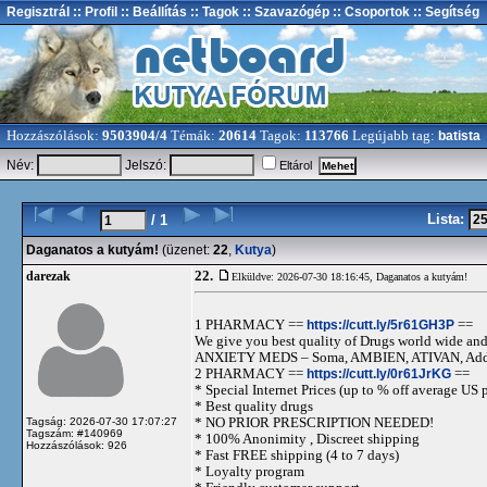
Regisztrál
:: Profil
:: Beállítás
:: Tagok
:: Szavazógép
:: Csoportok
:: Segítség
Hozzászólások:
9503904/4
Témák:
20614
Tagok:
113766
Legújabb tag:
batista
Név:
Jelszó:
Eltárol
Lista:
/ 1
Daganatos a kutyám!
(üzenet:
22
,
Kutya
)
22.
darezak
Elküldve: 2026-07-30 18:16:45,
Daganatos a kutyám!
1 PHARMACY ==
https://cutt.ly/5r61GH3P
==
We give you best quality of Drugs world wide and h
ANXIETY MEDS – Soma, AMBIEN, ATIVAN, Adde
2 PHARMACY ==
https://cutt.ly/0r61JrKG
==
* Special Internet Prices (up to % off average US p
* Best quality drugs
* NO PRIOR PRESCRIPTION NEEDED!
Tagság: 2026-07-30 17:07:27
Tagszám: #140969
* 100% Anonimity , Discreet shipping
Hozzászólások: 926
* Fast FREE shipping (4 to 7 days)
* Loyalty program