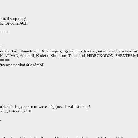
irmail shipping!
Ex, Bitcoin, ACH
====
==
te és itt az államokban. Biztonságos, egyszerű és diszkrét, mihamarabbi helyszínre
 ATIVAN, Adderall, Kodein, Klonopin, Tramadoil, HIDROKODON, PHENTERMIN
== ==
ny az amerikai átlagárból)
éket, és ingyenes rendszeres légipostai szállítást kap!
AmeEx, Bitcoin, ACH
=