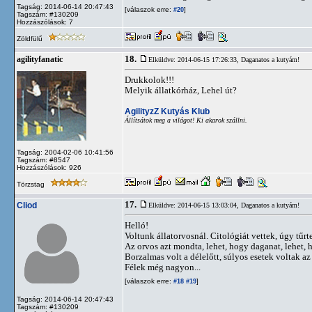
Tagság: 2014-06-14 20:47:43
[válaszok erre:
]
#20
Tagszám: #130209
Hozzászólások: 7
Zöldfülű
18.
agilityfanatic
Elküldve: 2014-06-15 17:26:33,
Daganatos a kutyám!
Drukkolok!!!
Melyik állatkórház, Lehel út?
AgilityzZ Kutyás Klub
Állítsátok meg a világot! Ki akarok szállni.
Tagság: 2004-02-06 10:41:56
Tagszám: #8547
Hozzászólások: 926
Törzstag
17.
Cliod
Elküldve: 2014-06-15 13:03:04,
Daganatos a kutyám!
Helló!
Voltunk állatorvosnál. Citológiát vettek, úgy tűr
Az orvos azt mondta, lehet, hogy daganat, lehet, 
Borzalmas volt a délelőtt, súlyos esetek voltak az
Félek még nagyon...
[válaszok erre:
]
#18
#19
Tagság: 2014-06-14 20:47:43
Tagszám: #130209