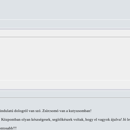
óindulatú dologról van szó. Zsírcsomó van a kutyusomban!
Központban olyan készségesek, segítőkészek voltak, hogy el vagyok ájulva! Jó len
ntosabb!!!