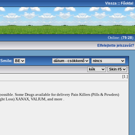
Vissza
:: Főoldal
Online: (
/
)
79
28
Elfelejtette jelszavát?
Smile:
[1.]
 possible. Some Drugs available for delivery Pain Killers (Pills & Powders)
t Loss) XANAX, VALIUM, and more .