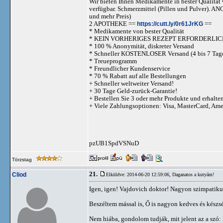
Wir bieten Ihnen Medikamente in bester Qualität w
verfügbar. Schmerzmittel (Pillen und Pulve
und mehr Preis)
2 APOTHEKE ==
https://cutt.ly/0r61JrKG
==
* Medikamente von bester Qualität
* KEIN VORHERIGES REZEPT ERFORDERLIC
* 100 % Anonymität, diskreter Versand
* Schneller KOSTENLOSER Versand (4 bis 7 Tag
* Treueprogramm
* Freundlicher Kundenservice
* 70 % Rabatt auf alle Bestellungen
+ Schneller weltweiter Versand!
+ 30 Tage Geld-zurück-Garantie!
+ Bestellen Sie 3 oder mehr Produkte und erhalte
+ Viele Zahlungsoptionen: Visa, MasterCard, Am
pzUB1SpdVSNuD
Törzstag
21.
Cliod
Elküldve: 2014-06-20 12:59:06,
Daganatos a kutyám!
Igen, igen! Vajdovich doktor! Nagyon szimpatiku
Beszéltem mással is, Ő is nagyon kedves és készsé
Nem hiába, gondolom tudják, mit jelent az a szó