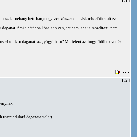
[11.]
 eszik - néhány hete hányt egyszer-kétszer, de máskor is előfordult ez.
gy daganat. Ami a hátához közelebb van, azt nem lehet elmozdítani, nem
osszindulatú daganat, az gyógyítható? Mit jelent az, hogy "időben vették
[12.]
tménynek:
 rosszindulatú daganata volt :(