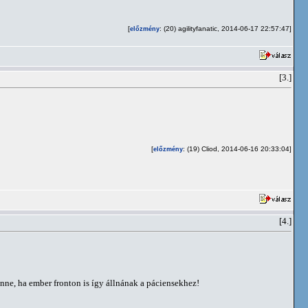
[
: (20) agilityfanatic, 2014-06-17 22:57:47]
előzmény
[3.]
[
: (19) Cliod, 2014-06-16 20:33:04]
előzmény
[4.]
ne, ha ember fronton is így állnának a páciensekhez!