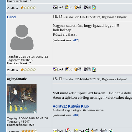
Hozzászólások: 7
Zöldfülű
16.
Cliod
Elküldve: 2014-06-14 22:38:24,
Daganatos a kutyám!
Nagyon szeretném, hogy igazad legyen!!!
Írok holnap!
Köszi a választ
[válaszok erre:
]
#17
Tagság: 2014-06-14 20:47:43
Tagszám: #130209
Hozzászólások: 7
Zöldfülű
15.
agilityfanatic
Elküldve: 2014-06-14 22:20:39,
Daganatos a kutyám!
Volt mindkettő típusú azt hiszem... Holnap a d
Azon a tájékon elvileg nem igen keletkezhet daga
AgilityzZ Kutyás Klub
Állítsátok meg a világot! Ki akarok szállni.
[válaszok erre:
]
#16
Tagság: 2004-02-06 10:41:56
Tagszám: #8547
Hozzászólások: 926
Törzstag