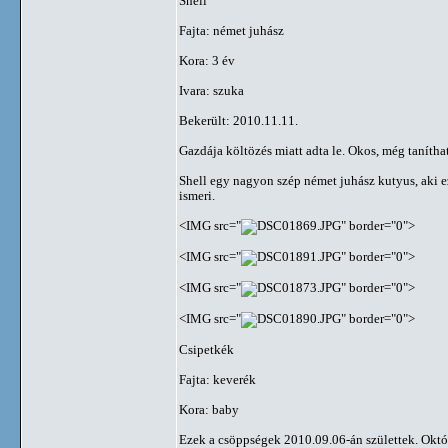
Shell
Fajta: német juhász
Kora: 3 év
Ivara: szuka
Bekerült: 2010.11.11.
Gazdája költözés miatt adta le. Okos, még tanítha
Shell egy nagyon szép német juhász kutyus, aki ez
ismeri.
<IMG src="
" border="0">
<IMG src="
" border="0">
<IMG src="
" border="0">
<IMG src="
" border="0">
Csipetkék
Fajta: keverék
Kora: baby
Ezek a csöppségek 2010.09.06-án születtek. Októ