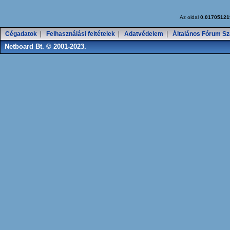
Az oldal
0.01705121
Cégadatok
|
Felhasználási feltételek
|
Adatvédelem
|
Általános Fórum Sz
Netboard Bt. © 2001-2023.