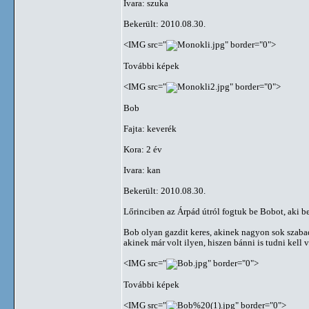
Ivara: szuka
Bekerült: 2010.08.30.
<IMG src="
" border="0">
További képek
<IMG src="
" border="0">
Bob
Fajta: keverék
Kora: 2 év
Ivara: kan
Bekerült: 2010.08.30.
Lőrinciben az Árpád útról fogtuk be Bobot, aki be
Bob olyan gazdit keres, akinek nagyon sok szaba
akinek már volt ilyen, hiszen bánni is tudni kell v
<IMG src="
" border="0">
További képek
<IMG src="
" border="0">