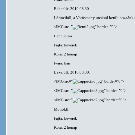
Bekerült: 2010.08.30.
Lőrinciből, a Vörösmarty utcából került hozzánk
<IMG src="
" border="0">
Cappucino
Fajta: keverék
Kora: 2 hónap
Ivara: kan
Bekerült: 2010.08.30.
<IMG src="
" border="0">
<IMG src="
" border="0">
<IMG src="
" border="0">
Monokli
Fajta: keverék
Kora: 2 hónap