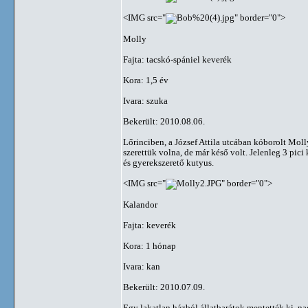
<IMG src="
" border="0">
Molly
Fajta: tacskó-spániel keverék
Kora: 1,5 év
Ivara: szuka
Bekerült: 2010.08.06.
Lőrinciben, a József Attila utcában kóborolt Moll
szerettük volna, de már késő volt. Jelenleg 3 pici
és gyerekszerető kutyus.
<IMG src="
" border="0">
Kalandor
Fajta: keverék
Kora: 1 hónap
Ivara: kan
Bekerült: 2010.07.09.
Egy lakatlan házból állatbarátok mentették ki, n