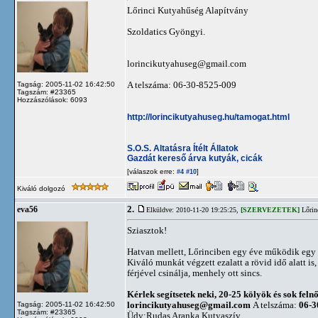
Lőrinci Kutyahűség Alapítvány
Szoldatics Gyöngyi.
lorincikutyahuseg@gmail.com
A telszáma: 06-30-8525-009
Tagság: 2005-11-02 16:42:50
Tagszám: #23365
Hozzászólások: 6093
http://lorincikutyahuseg.hu/tamogat.html
S.O.S. Altatásra Ítélt Állatok
Gazdát kereső árva kutyák, cicák
[válaszok erre:
]
#4
#10
Kiváló dolgozó
2.
eva56
Elküldve: 2010-11-20 19:25:25,
[SZERVEZETEK]
Lőrin
Sziasztok!
Hatvan mellett, Lőrinciben egy éve működik egy 
Kiváló munkát végzett ezalatt a rövid idő alatt is
férjével csinálja, menhely ott sincs.
Kérlek segítsetek neki, 20-25 kölyök és sok fel
lorincikutyahuseg@gmail.com
A telszáma:
06-3
Tagság: 2005-11-02 16:42:50
Tagszám: #23365
Üdv:Rudas Aranka Kutyaszív