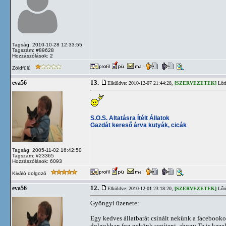
Tagság: 2010-10-28 12:33:55
Tagszám: #89628
Hozzászólások: 2
Zöldfülű
13.
eva56
Elküldve: 2010-12-07 21:44:28,
[SZERVEZETEK]
Lőri
S.O.S. Altatásra Ítélt Állatok
Gazdát kereső árva kutyák, cicák
Tagság: 2005-11-02 16:42:50
Tagszám: #23365
Hozzászólások: 6093
Kiváló dolgozó
12.
eva56
Elküldve: 2010-12-01 23:18:20,
[SZERVEZETEK]
Lőri
Gyöngyi üzenete:
Egy kedves állatbarát csinált nekünk a facebooko
dolgokban fog nekünk segíteni, ahogy Te is keze