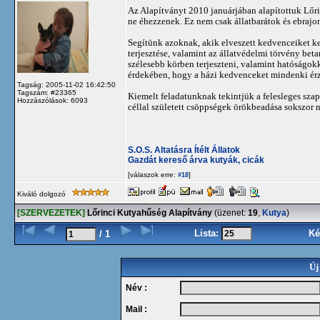
Az Alapítványt 2010 januárjában alapítottuk Lőri
ne éhezzenek. Ez nem csak állatbarátok és ebra
Segítünk azoknak, akik elveszett kedvenceiket kere
terjesztése, valamint az állatvédelmi törvény bet
szélesebb körben terjeszteni, valamint hatóságo
érdekében, hogy a házi kedvenceket mindenki érző
Tagság: 2005-11-02 16:42:50
Tagszám: #23365
Kiemelt feladatunknak tekintjük a felesleges szap
Hozzászólások: 6093
céllal született csöppségek örökbeadása sokszor 
S.O.S. Altatásra Ítélt Állatok
Gazdát kereső árva kutyák, cicák
[válaszok erre:
]
#18
Kiváló dolgozó
[SZERVEZETEK]
Lőrinci Kutyahűség Alapítvány
(üzenet:
19
,
Kutya
)
Lista:
Ké
/ 1
Új
Név :
Mail :