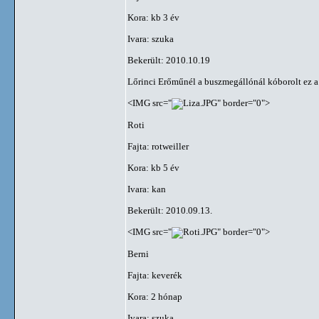
Kora: kb 3 év
Ivara: szuka
Bekerült: 2010.10.19
Lőrinci Erőműnél a buszmegállónál kóborolt ez a 
<IMG src="
" border="0">
Roti
Fajta: rotweiller
Kora: kb 5 év
Ivara: kan
Bekerült: 2010.09.13.
<IMG src="
" border="0">
Berni
Fajta: keverék
Kora: 2 hónap
Ivara: szuka