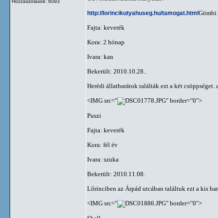
Hozzászólások: 6093
http://lorincikutyahuseg.hu/tamogat.html
Gömbi 
Fajta: keverék
Kora: 2 hónap
Ivara: kan
Bekerült: 2010.10.28..
Herédi állatbarátok találták ezt a két csöppséget
<IMG src="
" border="0">
Puszi
Fajta: keverék
Kora: fél év
Ivara: szuka
Bekerült: 2010.11.08.
Lőrinciben az Árpád utcában találtuk ezt a kis ba
<IMG src="
" border="0">