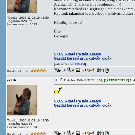
Aranka már ránk is talált a facebookon :-)
Köszönöm neked is a segítséget, majd megkérem ezt
Kaptunk takarókat is a facebook felhívásod után :
Tagság: 2005-11-02 16:42:50
Tagszám: #23365
Köszönjük azt is!
Hozzászólások: 6093
Üdv,
Gyöngyi
S.O.S. Altatásra Ítélt Állatok
Gazdát kereső árva kutyák, cicák
[válaszok erre:
]
#13
#14
Kiváló dolgozó
11.
eva56
Elküldve: 2010-11-30 23:19:57,
[SZERVEZETEK]
Lőri
S.O.S. Altatásra Ítélt Állatok
Gazdát kereső árva kutyák, cicák
Tagság: 2005-11-02 16:42:50
Tagszám: #23365
Hozzászólások: 6093
Kiváló dolgozó