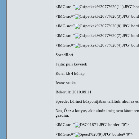
<IMG src="
" bo
<IMG src="
" bor
<IMG src="
" bor
<IMG src="
" bor
<IMG src="
" bor
SpeedRoti
Fajta: puli keverék
Kora: kb 4 hónap
Ivara: szuka
Bekerült: 2010.09.11.
Speedet Lőrinci központjában találtuk, ahol az eső
Nos, Ő az a kutyus, akit aludni még nem látott se
gazdira.
<IMG src="
" border="0">
<IMG src="
" border="0">