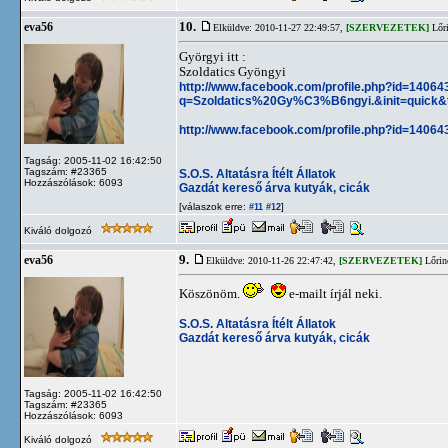
10.
eva56
Elküldve: 2010-11-27 22:49:57,
[SZERVEZETEK]
Lőri
Györgyi itt :
Szoldatics Gyöngyi
http://www.facebook.com/profile.php?id=14064
q=Szoldatics%20Gy%C3%B6ngyi.&init=quick&
http://www.facebook.com/profile.php?id=14064
Tagság: 2005-11-02 16:42:50
Tagszám: #23365
S.O.S. Altatásra Ítélt Állatok
Hozzászólások: 6093
Gazdát kereső árva kutyák, cicák
[válaszok erre:
]
#11
#12
Kiváló dolgozó
9.
eva56
Elküldve: 2010-11-26 22:47:42,
[SZERVEZETEK]
Lőrin
Köszönöm.
e-mailt írjál neki.
S.O.S. Altatásra Ítélt Állatok
Gazdát kereső árva kutyák, cicák
Tagság: 2005-11-02 16:42:50
Tagszám: #23365
Hozzászólások: 6093
Kiváló dolgozó