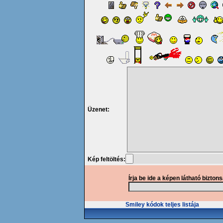
Üzenet:
Kép feltöltés:
Írja be ide a képen látható bizton
Smiley kódok teljes listája