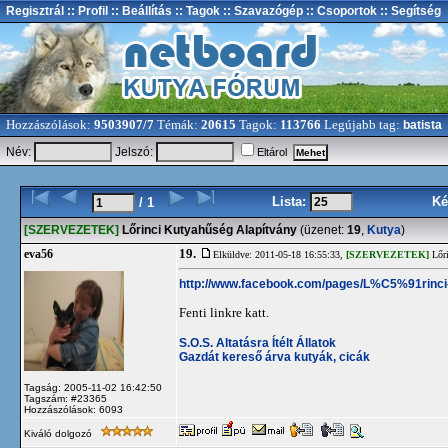
Regisztrál
:: Profil
:: Beállítás
:: Tagok
:: Szavazógép
:: Csoportok
:: Segítség
Hozzászólások:
9503907/7
Témák:
20615
Tagok:
113766
Legújabb tag:
batista
Név:
Jelszó:
Eltárol
Lista:
Ké
/ 1
[SZERVEZETEK]
Lőrinci Kutyahűség Alapítvány
(üzenet:
19
,
Kutya
)
19.
eva56
Elküldve: 2011-05-18 16:55:33,
[SZERVEZETEK]
Lőri
http://www.facebook.com/pages/L%C5%91r
Fenti linkre katt.
S.O.S. Altatásra Ítélt Állatok
Gazdát kereső árva kutyák, cicák
Tagság: 2005-11-02 16:42:50
Tagszám: #23365
Hozzászólások: 6093
Kiváló dolgozó