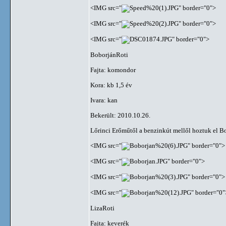
<IMG src="
" border="0">
<IMG src="
" border="0">
<IMG src="
" border="0">
BoborjánRoti
Fajta: komondor
Kora: kb 1,5 év
Ivara: kan
Bekerült: 2010.10.26.
Lőrinci Erőműtől a benzinkút mellől hoztuk el Bo
<IMG src="
" border="0">
<IMG src="
" border="0">
<IMG src="
" border="0">
<IMG src="
" border="0"
LizaRoti
Fajta: keverék