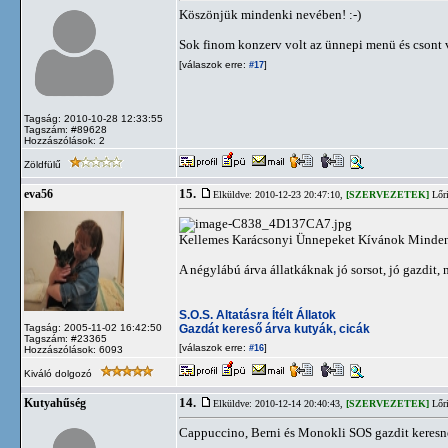
Köszönjük mindenki nevében! :-)
Sok finom konzerv volt az ünnepi menü és csont vo
[válaszok erre:
]
#17
Tagság: 2010-10-28 12:33:55
Tagszám: #89628
Hozzászólások: 2
Zöldfülű
15.
eva56
Elküldve: 2010-12-23 20:47:10,
[SZERVEZETEK]
Lőri
Kellemes Karácsonyi Ünnepeket Kívánok Minde
A négylábú árva állatkáknak jó sorsot, jó gazdit,
S.O.S. Altatásra Ítélt Állatok
Gazdát kereső árva kutyák, cicák
Tagság: 2005-11-02 16:42:50
Tagszám: #23365
[válaszok erre:
]
#16
Hozzászólások: 6093
Kiváló dolgozó
14.
Kutyahűség
Elküldve: 2010-12-14 20:40:43,
[SZERVEZETEK]
Lőri
Cappuccino, Berni és Monokli SOS gazdit keresne