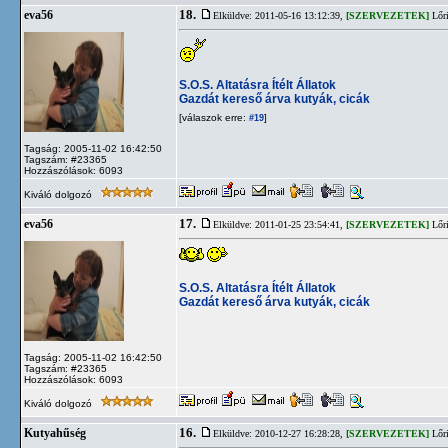
18.
eva56
Elküldve: 2011-05-16 13:12:39,
[SZERVEZETEK]
Lőri
S.O.S. Altatásra Ítélt Állatok
Gazdát kereső árva kutyák, cicák
[válaszok erre:
]
#19
Tagság: 2005-11-02 16:42:50
Tagszám: #23365
Hozzászólások: 6093
Kiváló dolgozó
17.
eva56
Elküldve: 2011-01-25 23:54:41,
[SZERVEZETEK]
Lőri
S.O.S. Altatásra Ítélt Állatok
Gazdát kereső árva kutyák, cicák
Tagság: 2005-11-02 16:42:50
Tagszám: #23365
Hozzászólások: 6093
Kiváló dolgozó
16.
Kutyahűség
Elküldve: 2010-12-27 16:28:28,
[SZERVEZETEK]
Lőri