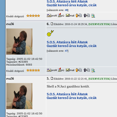
S.O.S. Altatásra Ítélt Állatok
Gazdát kereső árva kutyák, cicák
[válaszok erre:
]
#8
Kiváló dolgozó
6.
eva56
Elküldve: 2010-11-24 18:29:34,
[SZERVEZETEK]
Lőrin
S.O.S. Altatásra Ítélt Állatok
Gazdát kereső árva kutyák, cicák
[válaszok erre:
]
#7
Tagság: 2005-11-02 16:42:50
Tagszám: #23365
Hozzászólások: 6093
Kiváló dolgozó
5.
eva56
Elküldve: 2010-11-22 12:21:41,
[SZERVEZETEK]
Lőrin
Shell a N.Juci gazdihoz került.
S.O.S. Altatásra Ítélt Állatok
Gazdát kereső árva kutyák, cicák
Tagság: 2005-11-02 16:42:50
Tagszám: #23365