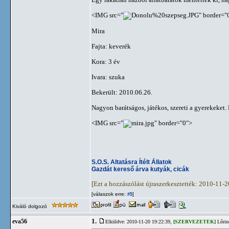
<IMG src="
" border="
Mira
Fajta: keverék
Kora: 3 év
Ivara: szuka
Bekerült: 2010.06.26.
Nagyon barátságos, játékos, szereti a gyerekeket.
<IMG src="
" border="0">
S.O.S. Altatásra Ítélt Állatok
Gazdát kereső árva kutyák, cicák
[Ezt a hozzászólást újraszerkesztették: 2010-11-
[válaszok erre:
]
#5
Kiváló dolgozó
1.
eva56
Elküldve: 2010-11-20 19:22:39,
[SZERVEZETEK]
Lőrin