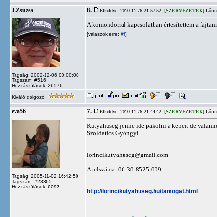
8.
J.Zsuzsa
Elküldve: 2010-11-26 21:57:52,
[SZERVEZETEK]
Lőrin
A komondorral kapcsolatban értesítettem a fajtam
[válaszok erre:
]
#9
Tagság: 2002-12-06 00:00:00
Tagszám: #516
Hozzászólások: 26576
Kiváló dolgozó
7.
eva56
Elküldve: 2010-11-26 21:44:42,
[SZERVEZETEK]
Lőrin
Kutyahűség jönne ide pakolni a képeit de valamiér
Szoldatics Gyöngyi.
lorincikutyahuseg@gmail.com
A telszáma: 06-30-8525-009
Tagság: 2005-11-02 16:42:50
Tagszám: #23365
Hozzászólások: 6093
http://lorincikutyahuseg.hu/tamogat.html