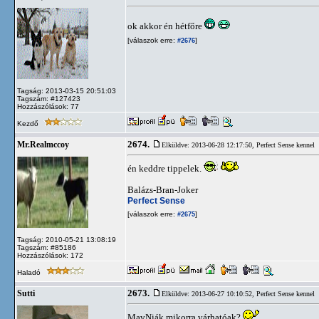
ok akkor én hétfőre
[válaszok erre:
]
#2676
Tagság: 2013-03-15 20:51:03
Tagszám: #127423
Hozzászólások: 77
Kezdő
2674.
Mr.Realmccoy
Elküldve: 2013-06-28 12:17:50,
Perfect Sense kennel
én keddre tippelek.
Balázs-Bran-Joker
Perfect Sense
[válaszok erre:
]
#2675
Tagság: 2010-05-21 13:08:19
Tagszám: #85186
Hozzászólások: 172
Haladó
2673.
Sutti
Elküldve: 2013-06-27 10:10:52,
Perfect Sense kennel
MavNiák mikorra várhatóak?