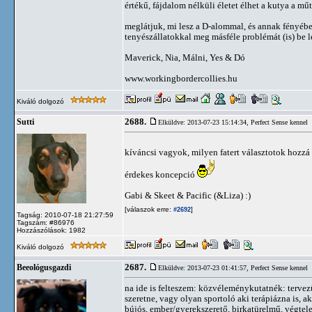
értékű, fájdalom nélküli életet élhet a kutya a mű
meglátjuk, mi lesz a D-alommal, és annak fényébe t
tenyészállatokkal meg másféle problémát (is) be l
Maverick, Nia, Málni, Yes & Dó
www.workingbordercollies.hu
Kiváló dolgozó
2688.
Sutti
Elküldve: 2013-07-23 15:14:34,
Perfect Sense kennel
kíváncsi vagyok, milyen fatert választotok hozzá
érdekes koncepció
Gabi & Skeet & Pacific (&Liza) :)
[válaszok erre:
]
#2692
Tagság: 2010-07-18 21:27:59
Tagszám: #86976
Hozzászólások: 1982
Kiváló dolgozó
2687.
Beeológusgazdi
Elküldve: 2013-07-23 01:41:57,
Perfect Sense kennel
na ide is felteszem: közvéleménykutatnék: tervezü
szeretne, vagy olyan sportoló aki terápiázna is, 
bújós, ember/gyerekszerető, birkatürelmű, végtel