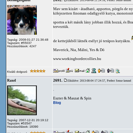
2692.
Beeológusgazdi
Elküldve: 2013-08-06 21:24:16,
Perfect Sense kennel
Mav sem kizárt - átadható, apportos, pörgős de n
kifejezetten finoman odafigyelő kutya, monotonit
sportra a két másik lány jobban illik hozzá, és 
terveztük.
Tagság: 2008-01-27 21:36:48
de kettejükből látnék esélyt jó terápos kutyákra.
Tagszám: #55037
Hozzászólások: 4247
Maverick, Nia, Málni, Yes & Dó
www.workingbordercollies.hu
Kiváló dolgozó
2691.
Raxel
Elküldve: 2013-08-04 17:24:57,
Perfect Sense kennel
.
Eszter & Maszat & Spin
Blog
Tagság: 2007-12-31 20:19:12
Tagszám: #53547
Hozzászólások: 18390