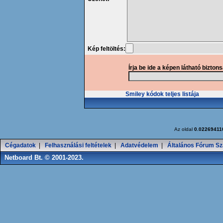
Kép feltöltés:
Írja be ide a képen látható bizton
Smiley kódok teljes listája
Az oldal
0.02269411
Cégadatok
|
Felhasználási feltételek
|
Adatvédelem
|
Általános Fórum Sz
Netboard Bt. © 2001-2023.