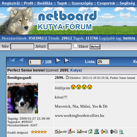
Regisztrál
:: Profil
:: Beállítás
:: Tagok
:: Szavazógép
:: Csoportok
:: Segítség
Hozzászólások:
9503902/2
Témák:
20612
Tagok:
113766
Legújabb tag:
batista
Név:
Jelszó:
Eltárol
Lista:
K
/ 108
Perfect Sense kennel
(üzenet:
2695
,
Kutya
)
2696.
Beeológusgazdi
Elküldve: 2013-11-29 02:19:58,
Perfect Sense kennel
őrültjeim
köszi!!!
Maverick, Nia, Málni, Yes & Dó
www.workingbordercollies.hu
Tagság: 2008-01-27 21:36:48
Tagszám: #55037
Hozzászólások: 4247
Kiváló dolgozó