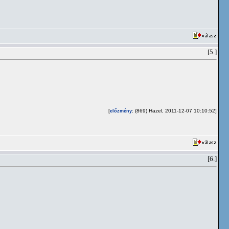
[5.]
[
: (869) Hazel, 2011-12-07 10:10:52]
előzmény
[6.]