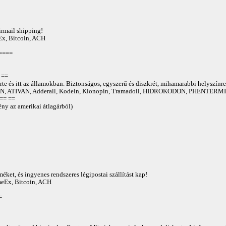
irmail shipping!
Ex, Bitcoin, ACH
====
==
te és itt az államokban. Biztonságos, egyszerű és diszkrét, mihamarabbi helyszínre
 ATIVAN, Adderall, Kodein, Klonopin, Tramadoil, HIDROKODON, PHENTERMIN
== ==
ny az amerikai átlagárból)
éket, és ingyenes rendszeres légipostai szállítást kap!
AmeEx, Bitcoin, ACH
=