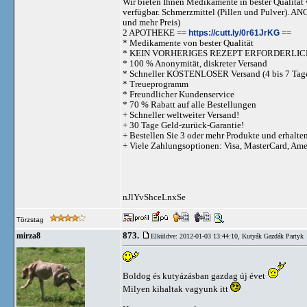
Wir bieten Ihnen Medikamente in bester Qualität w
verfügbar. Schmerzmittel (Pillen und Pulve
und mehr Preis)
2 APOTHEKE ==
https://cutt.ly/0r61JrKG
==
* Medikamente von bester Qualität
* KEIN VORHERIGES REZEPT ERFORDERLIC
* 100 % Anonymität, diskreter Versand
* Schneller KOSTENLOSER Versand (4 bis 7 Tag
* Treueprogramm
* Freundlicher Kundenservice
* 70 % Rabatt auf alle Bestellungen
+ Schneller weltweiter Versand!
+ 30 Tage Geld-zurück-Garantie!
+ Bestellen Sie 3 oder mehr Produkte und erhalte
+ Viele Zahlungsoptionen: Visa, MasterCard, Am
nJlYvShceLnxSe
Törzstag
873.
mirza8
Elküldve: 2012-01-03 13:44:10,
Kutyák Gazdák Partyk
Boldog és kutyázásban gazdag új évet
Milyen kihaltak vagyunk itt