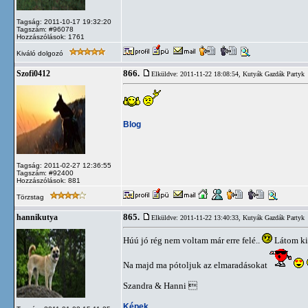
Tagság: 2011-10-17 19:32:20
Tagszám: #96078
Hozzászólások: 1761
Kiváló dolgozó
866.
Szofi0412
Elküldve: 2011-11-22 18:08:54,
Kutyák Gazdák Partyk
Blog
Tagság: 2011-02-27 12:36:55
Tagszám: #92400
Hozzászólások: 881
Törzstag
865.
hannikutya
Elküldve: 2011-11-22 13:40:33,
Kutyák Gazdák Partyk
Húú jó rég nem voltam már erre felé..
Látom ki
Na majd ma pótoljuk az elmaradásokat
Szandra & Hanni 
Képek