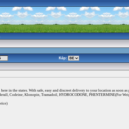
a
Kép:
ere in the states. With safe, easy and discreet delivery to your location as soon as
rall, Codeine, Klonopin, Tramadoil, HYDROCODONE, PHENTERMINE(For Weigh
rice)