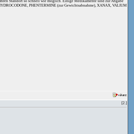
an Ihren Standort so schnell wie möglich. Einige Medikamente sind zur Abgabe
adoil, HYDROCODONE, PHENTERMINE (zur Gewichtsabnahme), XANAX, VALIUM
[2.]