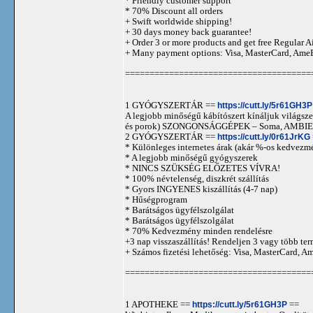
* Friendly customer support
* 70% Discount all orders
+ Swift worldwide shipping!
+ 30 days money back guarantee!
+ Order 3 or more products and get free Regular A
+ Many payment options: Visa, MasterCard, Ame
======================================
1 GYÓGYSZERTÁR ==
https://cutt.ly/5r61GH3P
A legjobb minőségű kábítószert kínáljuk világszer
és porok) SZONGONSÁGGÉPEK – Soma, AMBIEN,
2 GYÓGYSZERTÁR ==
https://cutt.ly/0r61JrKG
* Különleges internetes árak (akár %-os kedvezmé
* A legjobb minőségű gyógyszerek
* NINCS SZÜKSÉG ELŐZETES VÍVRA!
* 100% névtelenség, diszkrét szállítás
* Gyors INGYENES kiszállítás (4-7 nap)
* Hűségprogram
* Barátságos ügyfélszolgálat
* Barátságos ügyfélszolgálat
* 70% Kedvezmény minden rendelésre
+3 nap visszaszállítás! Rendeljen 3 vagy több term
+ Számos fizetési lehetőség: Visa, MasterCard, 
======================================
1 APOTHEKE ==
https://cutt.ly/5r61GH3P
==