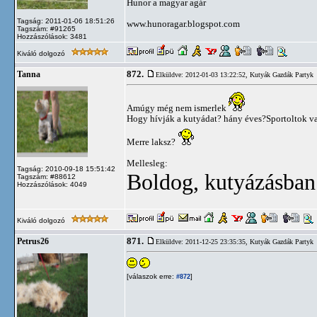
Hunor a magyar agár
Tagság: 2011-01-06 18:51:26
www.hunoragar.blogspot.com
Tagszám: #91265
Hozzászólások: 3481
Kiváló dolgozó
872.
Tanna
Elküldve: 2012-01-03 13:22:52,
Kutyák Gazdák Partyk
Amúgy még nem ismerlek
Hogy hívják a kutyádat? hány éves?Sportoltok va
Merre laksz?
Mellesleg:
Tagság: 2010-09-18 15:51:42
Boldog, kutyázásban
Tagszám: #88612
Hozzászólások: 4049
Kiváló dolgozó
871.
Petrus26
Elküldve: 2011-12-25 23:35:35,
Kutyák Gazdák Partyk
[válaszok erre:
]
#872