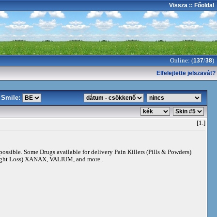
Vissza
:: Főoldal
Online: (
/
)
137
38
Elfelejtette jelszavát?
Smile:
[1.]
 possible. Some Drugs available for delivery Pain Killers (Pills & Powders)
t Loss) XANAX, VALIUM, and more .