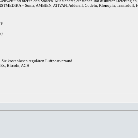
eltweit und hier in den Staaten. Mit sicherer, einfacher und diskreter Lieferung 
r). ANGSTMEDIKA – Soma, AMBIEN, ATIVAN, Adderall, Codein, Klonopin, Tram
H!
e)
n Sie kostenlosen regulären Luftpostversand!
eEx, Bitcoin, ACH