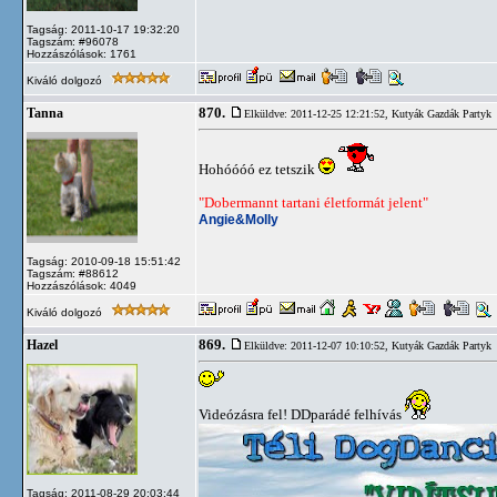
Tagság: 2011-10-17 19:32:20
Tagszám: #96078
Hozzászólások: 1761
Kiváló dolgozó
870.
Tanna
Elküldve: 2011-12-25 12:21:52,
Kutyák Gazdák Partyk
Hohóóóó ez tetszik
"Dobermannt tartani életformát jelent"
Angie&Molly
Tagság: 2010-09-18 15:51:42
Tagszám: #88612
Hozzászólások: 4049
Kiváló dolgozó
869.
Hazel
Elküldve: 2011-12-07 10:10:52,
Kutyák Gazdák Partyk
Videózásra fel! DDparádé felhívás
Tagság: 2011-08-29 20:03:44