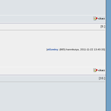
[9.]
[
: (865) hannikutya, 2011-11-22 13:40:33]
előzmény
[10.]