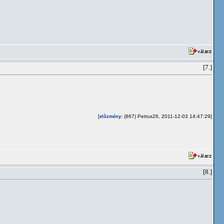
[7.]
[
: (867) Petrus26, 2011-12-03 14:47:29]
előzmény
[8.]