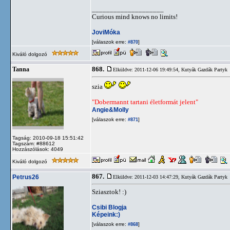
____________________
Curious mind knows no limits!
JoviMóka
[válaszok erre:
]
#870
Kiváló dolgozó
868.
Tanna
Elküldve: 2011-12-06 19:49:54,
Kutyák Gazdák Partyk
szia
"Dobermannt tartani életformát jelent"
Angie&Molly
[válaszok erre:
]
#871
Tagság: 2010-09-18 15:51:42
Tagszám: #88612
Hozzászólások: 4049
Kiváló dolgozó
867.
Petrus26
Elküldve: 2011-12-03 14:47:29,
Kutyák Gazdák Partyk
Sziasztok! :)
Csibi Blogja
Képeink:)
[válaszok erre:
]
#868