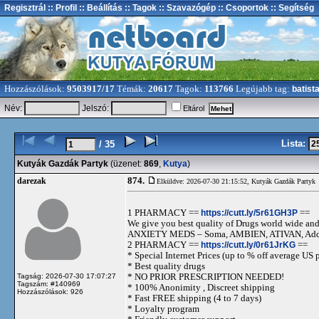
Regisztrál
:: Profil
:: Beállítás
:: Tagok
:: Szavazógép
:: Csoportok
:: Segítség
Hozzászólások:
9503917/17
Témák:
20617
Tagok:
113766
Legújabb tag:
batist
Név:
Jelszó:
Eltárol
Lista:
/ 35
Kutyák Gazdák Partyk
(üzenet:
869
,
Kutya
)
874.
darezak
Elküldve: 2026-07-30 21:15:52,
Kutyák Gazdák Partyk
1 PHARMACY ==
https://cutt.ly/5r61GH3P
==
We give you best quality of Drugs world wide and h
ANXIETY MEDS – Soma, AMBIEN, ATIVAN, Adde
2 PHARMACY ==
https://cutt.ly/0r61JrKG
==
* Special Internet Prices (up to % off average US p
* Best quality drugs
* NO PRIOR PRESCRIPTION NEEDED!
Tagság: 2026-07-30 17:07:27
Tagszám: #140969
* 100% Anonimity , Discreet shipping
Hozzászólások: 926
* Fast FREE shipping (4 to 7 days)
* Loyalty program