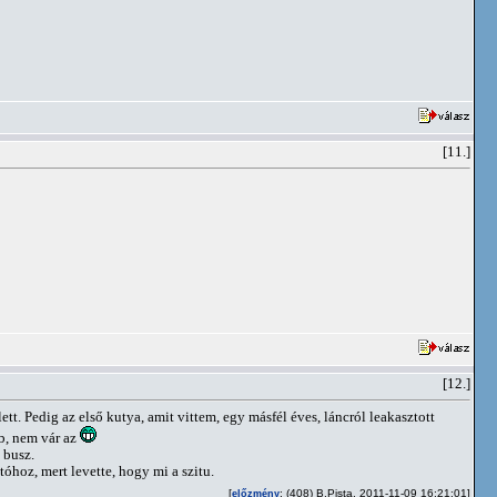
[11.]
[12.]
. Pedig az első kutya, amit vittem, egy másfél éves, láncról leakasztott
bb, nem vár az
 busz.
óhoz, mert levette, hogy mi a szitu.
[
: (408) B.Pista, 2011-11-09 16:21:01]
előzmény