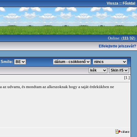
Vissza
:: Főoldal
Online: (
/
)
111
32
Elfelejtette jelszavát?
Smile:
[1.]
ába az udvarra, és mondtam az alkeszoknak hogy a saját érdekükben ne