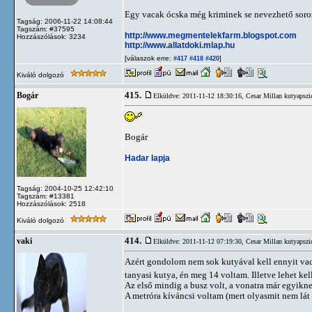
Egy vacak ócska még kriminek se nevezhető sorozat
Tagság: 2006-11-22 14:08:44
Tagszám: #37595
http://www.megmentelekfarm.blogspot.com
Hozzászólások: 3234
http://www.allatdoki.mlap.hu
[válaszok erre:
]
#417
#418
#420
Kiváló dolgozó
415.
Bogár
Elküldve: 2011-11-12 18:30:16,
Cesar Millan kutyapszi
Bogár
Hadar lapja
Tagság: 2004-10-25 12:42:10
Tagszám: #13381
Hozzászólások: 2518
Kiváló dolgozó
414.
vaki
Elküldve: 2011-11-12 07:19:30,
Cesar Millan kutyapszi
Azért gondolom nem sok kutyával kell ennyit vaca
tanyasi kutya, én meg 14 voltam. Illetve lehet kel
Az első mindig a busz volt, a vonatra már egyikn
A metróra kíváncsi voltam (mert olyasmit nem lát 