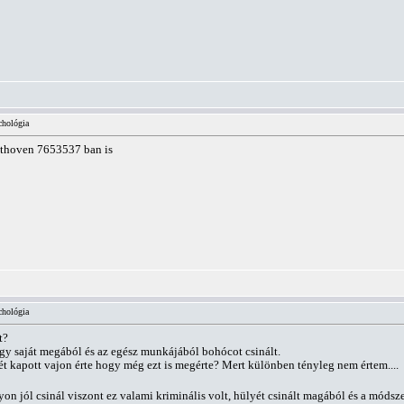
chológia
eethoven 7653537 ban is
chológia
t?
gy saját megából és az egész munkájából bohócot csinált.
 kapott vajon érte hogy még ezt is megérte? Mert különben tényleg nem értem....
n jól csinál viszont ez valami kriminális volt, hülyét csinált magából és a módsz