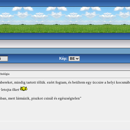
Kép:
chológia
mbereket, mindig tartott tőlük. ezért fogtam, és beültem egy üccsire a helyi kocsm
 letojta őket
sban, mert lármázik, piszkot csinál és egészségtelen"