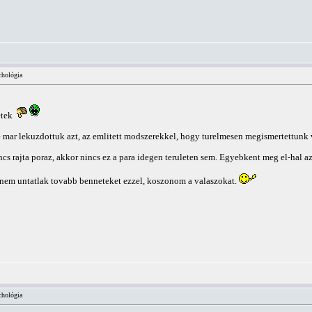
chológia
etek
de mar lekuzdottuk azt, az emlitett modszerekkel, hogy turelmesen megismertettunk
cs rajta poraz, akkor nincs ez a para idegen teruleten sem. Egyebkent meg el-hal az
 nem untatlak tovabb benneteket ezzel, koszonom a valaszokat.
chológia