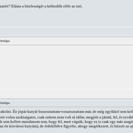
ért? Elásta a hitelességét a kétkedők előtt az tuti.
chológia
chológia
kolni. Én jópár kutyát buszoztattam-vonatoztattam már, de még egyikkel sem kellett
lett volna szoktatgatni, csak nekem nem volt rá időm, megjött a jármű, fel, és tová
ek sem kellett mondanom sem, hogy fel, mert vágták, hogy ez is csak egy más szagú
az én kisvárosi kutyám), de érdeklődve figyelte, ahogy megérkezett, és húzott az ajt