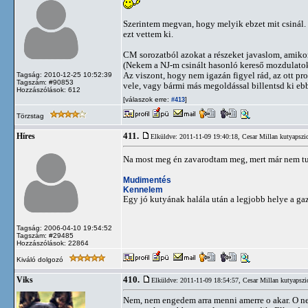
Szerintem megvan, hogy melyik ebzet mit csinál. 
ezt vettem ki.
CM sorozatból azokat a részeket javaslom, amiko
(Nekem a NJ-m csinált hasonló kereső mozdulatokat
Az viszont, hogy nem igazán figyel rád, az ott p
Tagság: 2010-12-25 10:52:39
Tagszám: #90853
vele, vagy bármi más megoldással billentsd ki ebb
Hozzászólások: 612
[válaszok erre:
]
#413
Törzstag
411.
Híres
Elküldve: 2011-11-09 19:40:18,
Cesar Millan kutyapszi
Na most meg én zavarodtam meg, mert már nem tu
Mudimentés
Kennelem
Egy jó kutyának halála után a legjobb helye a ga
Tagság: 2006-04-10 19:54:52
Tagszám: #29485
Hozzászólások: 22864
Kiváló dolgozó
410.
Viks
Elküldve: 2011-11-09 18:54:57,
Cesar Millan kutyapszi
Nem, nem engedem arra menni amerre o akar. O nem 