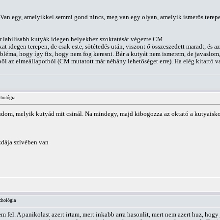
Van egy, amelyikkel semmi gond nincs, meg van egy olyan, amelyik ismerős terepen
r labilisabb kutyák idegen helyekhez szoktatását végezte CM.
 idegen terepen, de csak este, sötétedés után, viszont ő összeszedett maradt, és az
robléma, hogy így fix, hogy nem fog keresni. Bár a kutyát nem ismerem, de javaslom
ől az elmeállapotból (CM mutatott már néhány lehetőséget erre). Ha elég kitartó vag
chológia
dom, melyik kutyád mit csinál. Na mindegy, majd kibogozza az oktató a kutyaisk
zdája szívében van
chológia
fel. A panikolast azert irtam, mert inkabb arra hasonlit, mert nem azert huz, hogy 