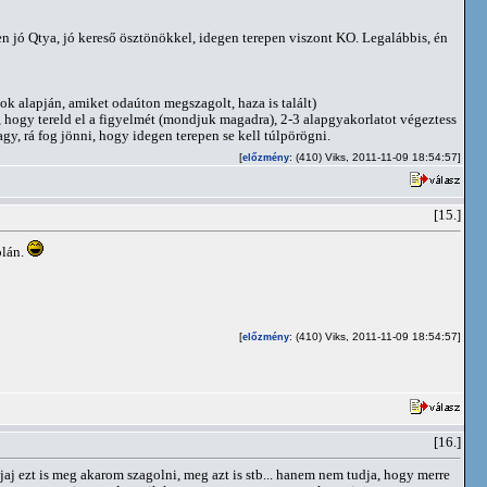
 jó Qtya, jó kereső ösztönökkel, idegen terepen viszont KO. Legalábbis, én
ok alapján, amiket odaúton megszagolt, haza is talált)
, hogy tereld el a figyelmét (mondjuk magadra), 2-3 alapgyakorlatot végeztess
y, rá fog jönni, hogy idegen terepen se kell túlpörögni.
[
: (410) Viks, 2011-11-09 18:54:57]
előzmény
[15.]
olán.
[
: (410) Viks, 2011-11-09 18:54:57]
előzmény
[16.]
jaj ezt is meg akarom szagolni, meg azt is stb... hanem nem tudja, hogy merre