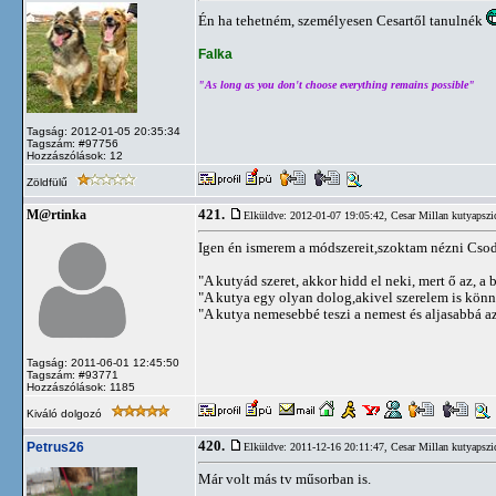
Én ha tehetném, személyesen Cesartől tanulnék
Falka
"As long as you don't choose everything remains possible"
Tagság: 2012-01-05 20:35:34
Tagszám: #97756
Hozzászólások: 12
Zöldfülű
421.
M@rtinka
Elküldve: 2012-01-07 19:05:42,
Cesar Millan kutyapszi
Igen én ismerem a módszereit,szoktam nézni Csod
"A kutyád szeret, akkor hidd el neki, mert ő az, a b
"A kutya egy olyan dolog,akivel szerelem is kön
"A kutya nemesebbé teszi a nemest és aljasabbá az 
Tagság: 2011-06-01 12:45:50
Tagszám: #93771
Hozzászólások: 1185
Kiváló dolgozó
420.
Petrus26
Elküldve: 2011-12-16 20:11:47,
Cesar Millan kutyapszi
Már volt más tv műsorban is.