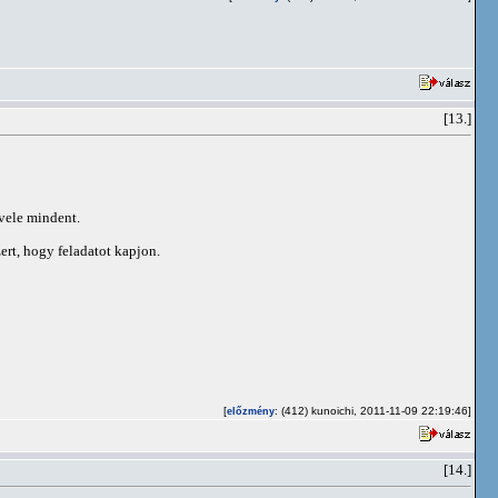
[13.]
 vele mindent.
ert, hogy feladatot kapjon.
[
: (412) kunoichi, 2011-11-09 22:19:46]
előzmény
[14.]