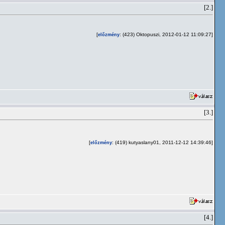
[2.]
[
: (423) Oktopuszi, 2012-01-12 11:09:27]
előzmény
[3.]
[
: (419) kutyaslany01, 2011-12-12 14:39:46]
előzmény
[4.]