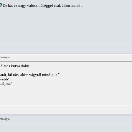
De hát ez nagy valószínűséggel csak álom marad...
chológia
álatos kutya dokit!
arát, hű társ, akire vágytál mindig is."
nyebb"
aljast."
chológia