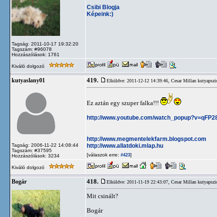
Csibi Blogja
Képeink:)
Tagság: 2011-10-17 19:32:20
Tagszám: #96078
Hozzászólások: 1761
Kiváló dolgozó
419.
kutyaslany01
Elküldve: 2011-12-12 14:39:46,
Cesar Millan kutyapszi
Ez aztán egy szuper falka!!!
http://www.youtube.com/watch_popup?v=qF
http://www.megmentelekfarm.blogspot.com
http://www.allatdoki.mlap.hu
Tagság: 2006-11-22 14:08:44
Tagszám: #37595
[válaszok erre:
]
#423
Hozzászólások: 3234
Kiváló dolgozó
418.
Bogár
Elküldve: 2011-11-19 22:43:07,
Cesar Millan kutyapszi
Mit csinált?
Bogár