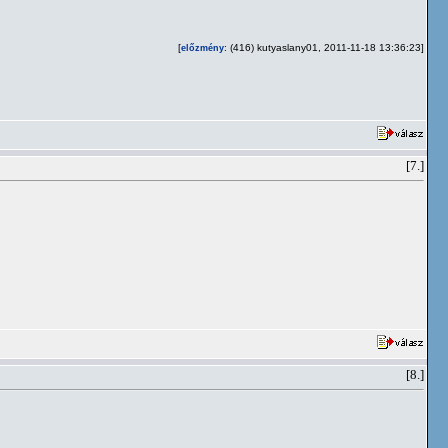
[
: (416) kutyaslany01, 2011-11-18 13:36:23]
előzmény
[7.]
[8.]