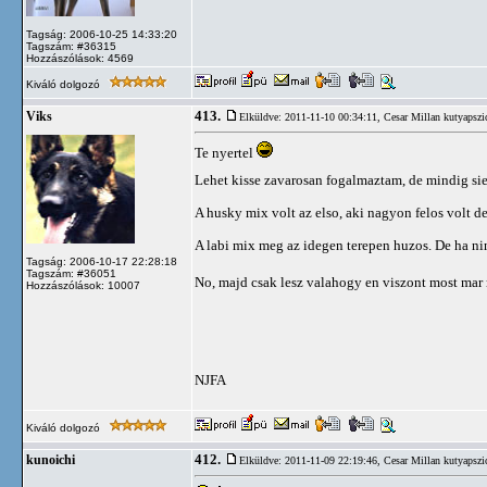
Tagság: 2006-10-25 14:33:20
Tagszám: #36315
Hozzászólások: 4569
Kiváló dolgozó
413.
Viks
Elküldve: 2011-11-10 00:34:11,
Cesar Millan kutyapszi
Te nyertel
Lehet kisse zavarosan fogalmaztam, de mindig si
A husky mix volt az elso, aki nagyon felos volt 
A labi mix meg az idegen terepen huzos. De ha nin
Tagság: 2006-10-17 22:28:18
Tagszám: #36051
No, majd csak lesz valahogy en viszont most mar
Hozzászólások: 10007
NJFA
Kiváló dolgozó
412.
kunoichi
Elküldve: 2011-11-09 22:19:46,
Cesar Millan kutyapszi