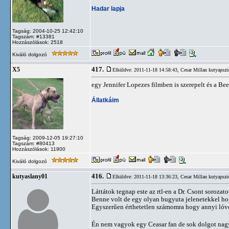
Hadar lapja
Tagság: 2004-10-25 12:42:10
Tagszám: #13381
Hozzászólások: 2518
Kiváló dolgozó
417.
X5
Elküldve: 2011-11-18 14:58:43,
Cesar Millan kutyapszi
egy Jennifer Lopezes filmben is szerepelt és a B
Állatkáim
Tagság: 2009-12-05 19:27:10
Tagszám: #80413
Hozzászólások: 11900
Kiváló dolgozó
416.
kutyaslany01
Elküldve: 2011-11-18 13:36:23,
Cesar Millan kutyapszi
Láttátok tegnap este az rtl-en a Dr. Csont sorozato
Benne volt de egy olyan bugyuta jelenetekkel ho
Egyszerűen érthetetlen számomra hogy annyi lóvét
Én nem vagyok egy Ceasar fan de sok dolgot nagyo