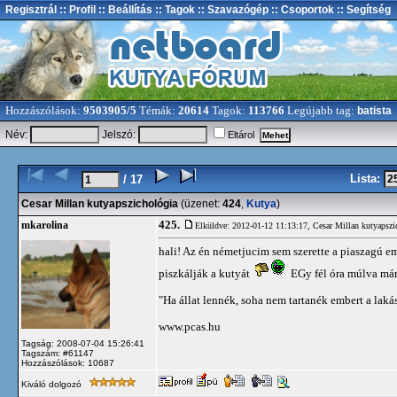
Regisztrál
:: Profil
:: Beállítás
:: Tagok
:: Szavazógép
:: Csoportok
:: Segítség
Hozzászólások:
9503905/5
Témák:
20614
Tagok:
113766
Legújabb tag:
batista
Név:
Jelszó:
Eltárol
Lista:
/ 17
Cesar Millan kutyapszichológia
(üzenet:
424
,
Kutya
)
425.
mkarolina
Elküldve: 2012-01-12 11:13:17,
Cesar Millan kutyapszi
hali! Az én németjucim sem szerette a piaszagú e
piszkálják a kutyát
EGy fél óra múlva már
"Ha állat lennék, soha nem tartanék embert a laká
www.pcas.hu
Tagság: 2008-07-04 15:26:41
Tagszám: #61147
Hozzászólások: 10687
Kiváló dolgozó