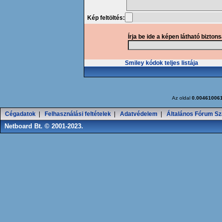
Kép feltöltés:
Írja be ide a képen látható bizton
Smiley kódok teljes listája
Az oldal
0.00461006
Cégadatok
|
Felhasználási feltételek
|
Adatvédelem
|
Általános Fórum Sz
Netboard Bt. © 2001-2023.