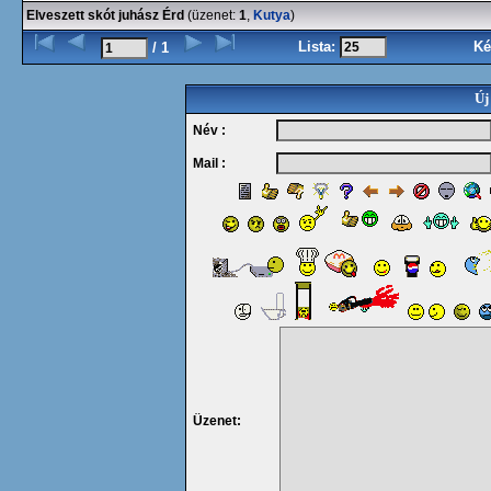
Elveszett skót juhász Érd
(üzenet:
1
,
Kutya
)
Lista:
Ké
/ 1
Új
Név :
Mail :
Üzenet: