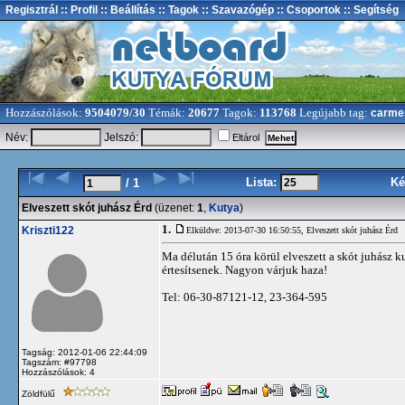
Regisztrál
:: Profil
:: Beállítás
:: Tagok
:: Szavazógép
:: Csoportok
:: Segítség
Hozzászólások:
9504079/30
Témák:
20677
Tagok:
113768
Legújabb tag:
carme
Név:
Jelszó:
Eltárol
Lista:
Ké
/ 1
Elveszett skót juhász Érd
(üzenet:
1
,
Kutya
)
1.
Kriszti122
Elküldve: 2013-07-30 16:50:55,
Elveszett skót juhász Érd
Ma délután 15 óra körül elveszett a skót juhász k
értesítsenek. Nagyon várjuk haza!
Tel: 06-30-87121-12, 23-364-595
Tagság: 2012-01-06 22:44:09
Tagszám: #97798
Hozzászólások: 4
Zöldfülű