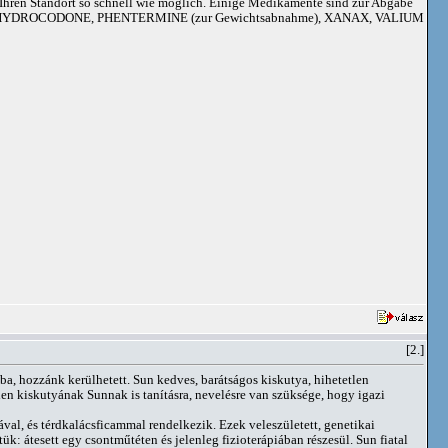
an Ihren Standort so schnell wie möglich. Einige Medikamente sind zur Abgabe
adoil, HYDROCODONE, PHENTERMINE (zur Gewichtsabnahme), XANAX, VALIUM
[2.]
a, hozzánk kerülhetett. Sun kedves, barátságos kiskutya, hihetetlen
den kiskutyának Sunnak is tanításra, nevelésre van szüksége, hogy igazi
val, és térdkalácsficammal rendelkezik. Ezek veleszületett, genetikai
k: átesett egy csontműtéten és jelenleg fizioterápiában részesül. Sun fiatal