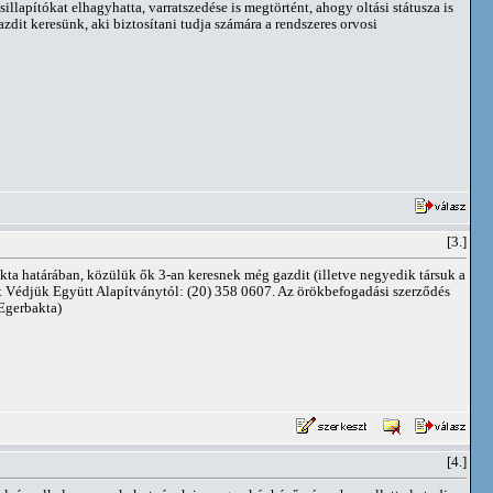
illapítókat elhagyhatta, varratszedése is megtörtént, ahogy oltási státusza is
zdit keresünk, aki biztosítani tudja számára a rendszeres orvosi
[3.]
bakta határában, közülük ők 3-an keresnek még gazdit (illetve negyedik társuk a
at Védjük Együtt Alapítványtól: (20) 358 0607. Az örökbefogadási szerződés
 Egerbakta)
[4.]