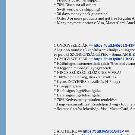
* Friendly customer support
* 70% Discount all orders
+ Swift worldwide shipping!
+ 30 days money back guarantee!
+ Order 3 or more products and get free Regular A
+ Many payment options: Visa, MasterCard, Ame
======================================
1 GYÓGYSZERTÁR ==
https://cutt.ly/5r61GH3P
A legjobb minőségű kábítószert kínáljuk világszer
és porok) SZONGONSÁGGÉPEK – Soma, AMBIEN,
2 GYÓGYSZERTÁR ==
https://cutt.ly/0r61JrKG
* Különleges internetes árak (akár %-os kedvezmé
* A legjobb minőségű gyógyszerek
* NINCS SZÜKSÉG ELŐZETES VÍVRA!
* 100% névtelenség, diszkrét szállítás
* Gyors INGYENES kiszállítás (4-7 nap)
* Hűségprogram
* Barátságos ügyfélszolgálat
* Barátságos ügyfélszolgálat
* 70% Kedvezmény minden rendelésre
+3 nap visszaszállítás! Rendeljen 3 vagy több term
+ Számos fizetési lehetőség: Visa, MasterCard, 
======================================
1 APOTHEKE ==
https://cutt.ly/5r61GH3P
==