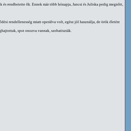
éjük és rendbetette ők. Ennek már több hónapja, Jancsi és Juliska pedig megnőtt,
lődési rendellenesség miatt operálva volt, egész jól használja, de örök életére
eghajtottak, spot onozva vannak, szobatiszták.