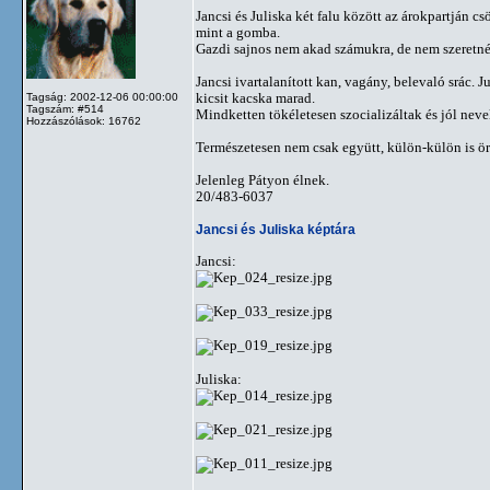
Jancsi és Juliska két falu között az árokpartján c
mint a gomba.
Gazdi sajnos nem akad számukra, de nem szeretné
Jancsi ivartalanított kan, vagány, belevaló srác. J
kicsit kacska marad.
Tagság: 2002-12-06 00:00:00
Tagszám: #514
Mindketten tökéletesen szocializáltak és jól neve
Hozzászólások: 16762
Természetesen nem csak együtt, külön-külön is ö
Jelenleg Pátyon élnek.
20/483-6037
Jancsi és Juliska képtára
Jancsi:
Juliska: