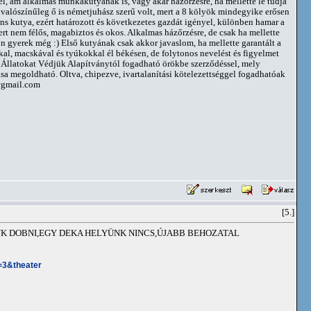
l, ám alkalmas munkakutyának is, vagy akár házőrzésre, ha mellette le tudja
 valószínűleg ő is németjuhász szerű volt, mert a 8 kölyök mindegyike erősen
náns kutya, ezért határozott és következetes gazdát igényel, különben hamar a
rt nem félős, magabiztos és okos. Alkalmas házőrzésre, de csak ha mellette
n gyerek még :) Első kutyának csak akkor javaslom, ha mellette garantált a
kkal, macskával és tyúkokkal él békésen, de folytonos nevelést és figyelmet
i Állatokat Védjük Alapítványtól fogadható örökbe szerződéssel, mely
tása megoldható. Oltva, chipezve, ivartalanítási kötelezettséggel fogadhatóak
@gmail.com
[5.]
JUK DOBNI,EGY DEKA HELYÜNK NINCS,ÚJABB BEHOZATAL
=3&theater