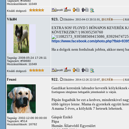
Tagszám: #59680
Hozzászólások: 11049
Kiváló dolgozó
923.
Viki84
Elküldve: 2015-04-13 20:51:01,
[EGYÉB------------]
Köl
EXTRA SOS! FLOYD 5 HÓNAPOS KEVERÉK K
KÖVETKEZIK!!:'( 06305250760
https://www.facebook.com/photo.php?fbid=9
Ha a dolgok nem fordulnak jobbra, akkor menj ba
Tagság: 2008-05-24 17:26:11
Tagszám: #59680
Hozzászólások: 11049
Kiváló dolgozó
922.
Fruzsi
Elküldve: 2014-12-26 22:53:07,
[EGYÉB------------]
Köl
Gazdikat keresünk labrador keverék kölyköknek é
Esetlegesen ideiglenes befogadók jelentkezését is várjuk.
Pápán fogadták be ezt a kedves, mindenkivel nagy
több igénye lenne. Mama és gyerekek együtt keresn
A mama 5 éves, a kölykök 7 hetesek lehetnek.
Gáspár Enikő
Tagság: 2002-12-06 00:00:00
Pápa
Tagszám: #514
Hozzászólások: 16762
Humán Állatvédő Egyesület