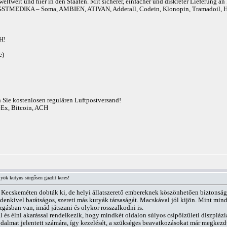
eltweit und hier in den Staaten. Mit sicherer, einfacher und diskreter Lieferung 
r). ANGSTMEDIKA – Soma, AMBIEN, ATIVAN, Adderall, Codein, Klonopin, Tram
H!
e)
n Sie kostenlosen regulären Luftpostversand!
eEx, Bitcoin, ACH
yök kutyus sürgősen gazdit keres!
 Kecskeméten dobták ki, de helyi állatszerető embereknek köszönhetően biztonságb
denkivel barátságos, szereti más kutyák társaságát. Macskával jól kijön. Mint min
gásban van, imád játszani és olykor rosszalkodni is.
és élni akarással rendelkezik, hogy mindkét oldalon súlyos csípőízületi diszpláziá
ájdalmat jelentett számára, így kezelését, a szükséges beavatkozásokat már megkezdtü