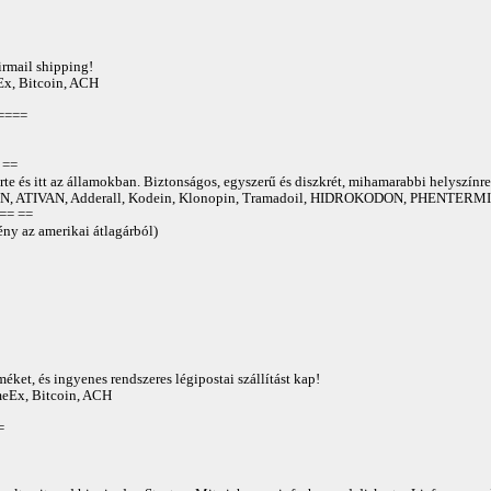
irmail shipping!
Ex, Bitcoin, ACH
====
==
te és itt az államokban. Biztonságos, egyszerű és diszkrét, mihamarabbi helyszínre
 ATIVAN, Adderall, Kodein, Klonopin, Tramadoil, HIDROKODON, PHENTERMIN
== ==
ny az amerikai átlagárból)
éket, és ingyenes rendszeres légipostai szállítást kap!
AmeEx, Bitcoin, ACH
=