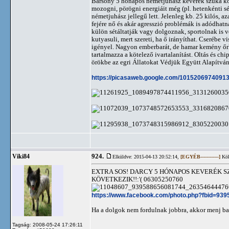
Bársony 5 hónapos németjuhász keverék szuka köly
mozogni, pörögni energiáit még (pl. hetenkénti s
németjuhász jellegű lett. Jelenleg kb. 25 kilós, 
fejére nő és akár agresszió problémák is adódhat
külön sétáltatják vagy dolgoznak, sportolnak is v
kutyasuli, mert szereti, ha ő irányíthat. Cserébe
igényel. Nagyon emberbarát, de hamar kemény őrku
tartalmazza a kötelező ivartalanítást. Oltás és ch
örökbe az egri Állatokat Védjük Együtt Alapítvá
https://picasaweb.google.com/101520697409
924.
Viki84
Elküldve: 2015-04-13 20:52:14,
[EGYÉB------------]
Köl
EXTRA SOS! DARCY 5 HÓNAPOS KEVERÉK S
KÖVETKEZIK!!:'( 06305250760
https://www.facebook.com/photo.php?fbid=9
Ha a dolgok nem fordulnak jobbra, akkor menj ba
Tagság: 2008-05-24 17:26:11