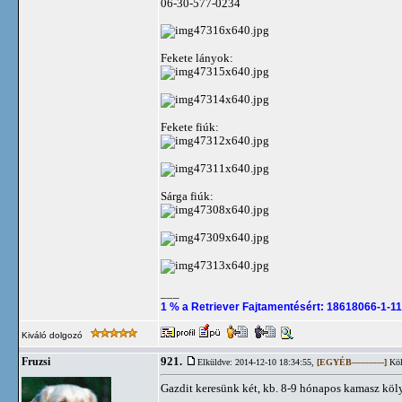
06-30-577-0234
Fekete lányok:
Fekete fiúk:
Sárga fiúk:
___
1 % a Retriever Fajtamentésért: 18618066-1-11
Kiváló dolgozó
921.
Fruzsi
Elküldve: 2014-12-10 18:34:55,
[EGYÉB------------]
Köl
Gazdit keresünk két, kb. 8-9 hónapos kamasz kö