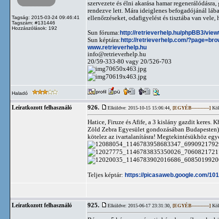
szervezete és élni akarása hamar regenerálódásra, 
rendezve lett. Mára ideiglenes befogadójánál lába
ellenőrzéseket, odafigyelést és tisztába van vele
Tagság: 2015-03-24 09:46:41
Tagszám: #131446
Hozzászólások: 192
Sun fóruma:
http://retrieverhelp.hu/phpBB3/vie
Sun képtára:
http://retrieverhelp.com/?page=br
www.retrieverhelp.hu
info@retrieverhelp.hu
20/59-333-80 vagy 20/526-703
Haladó
926.
Leíratkozott felhasználó
Elküldve: 2015-10-15 15:06:44,
[EGYÉB------------]
Köl
Hatice, Firuze és Afife, a 3 kislány gazdit keres
Zöld Zebra Egyesület gondozásában Budapesten). F
kötelez az ivartalanításra! Megtekintésükhöz egye
Teljes képtár:
https://picasaweb.google.com/
925.
Leíratkozott felhasználó
Elküldve: 2015-06-17 23:31:30,
[EGYÉB------------]
Köl