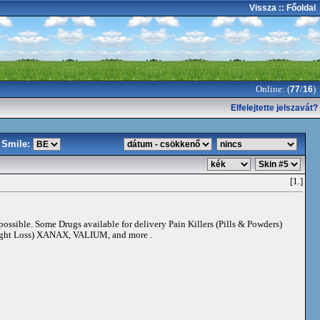
Vissza
:: Főoldal
Online: (
/
)
77
16
Elfelejtette jelszavát?
Smile:
[1.]
 possible. Some Drugs available for delivery Pain Killers (Pills & Powders)
t Loss) XANAX, VALIUM, and more .