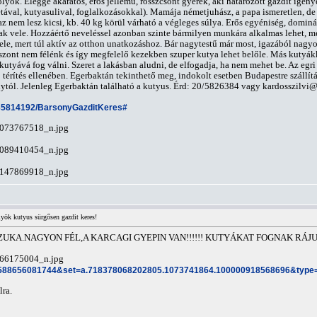
ök. Eléggé akaratos, erős jellemű, rosszcsont gyerek, aki határozott gazdit igénye
étával, kutyasulival, foglalkozásokkal). Mamája németjuhász, a papa ismeretlen, de
azaz nem lesz kicsi, kb. 40 kg körül várható a végleges súlya. Erős egyéniség, domi
nak vele. Hozzáértő neveléssel azonban szinte bármilyen munkára alkalmas lehet, me
ele, mert túl aktív az otthon unatkozáshoz. Bár nagytestű már most, igazából nagyo
 viszont nem félénk és így megfelelő kezekben szuper kutya lehet belőle. Más kutyá
tyává fog válni. Szeret a lakásban aludni, de elfogadja, ha nem mehet be. Az egr
ip térítés ellenében. Egerbaktán tekinthető meg, indokolt esetben Budapestre szállí
nytól. Jelenleg Egerbaktán található a kutyus. Érd: 20/5826384 vagy
kardosszilvi
135814192/BarsonyGazditKeres#
yök kutyus sürgősen gazdit keres!
ZUKA.NAGYON FÉL,A KARCAGI GYEPIN VAN!!!!!! KUTYÁKAT FOGNAK RÁ
39588656081744&set=a.718378068202805.1073741864.100000918568696&type
lra.