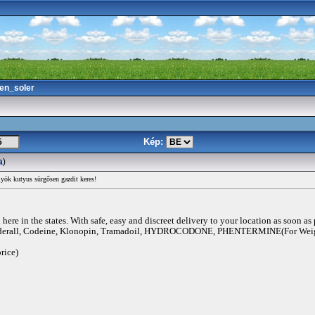
en_soler
Kép:
a
)
yök kutyus sürgősen gazdit keres!
ere in the states. With safe, easy and discreet delivery to your location as soon as
rall, Codeine, Klonopin, Tramadoil, HYDROCODONE, PHENTERMINE(For Weigh
rice)