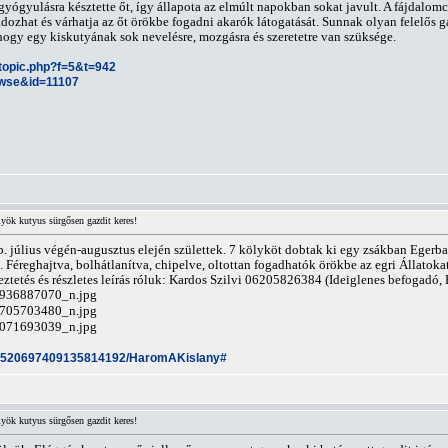
gyógyulásra késztette őt, így állapota az elmúlt napokban sokat javult. A fájdalomcs
dozhat és várhatja az őt örökbe fogadni akarók látogatását. Sunnak olyan felelős ga
, hogy egy kiskutyának sok nevelésre, mozgásra és szeretetre van szüksége.
wtopic.php?f=5&t=942
owse&id=11107
yök kutyus sürgősen gazdit keres!
. Kb. július végén-augusztus elején születtek. 7 kölyköt dobtak ki egy zsákban Eger
éreghajtva, bolhátlanítva, chipelve, oltottan fogadhatók örökbe az egri Állatok
ztetés és részletes leírás róluk: Kardos Szilvi 06205826384 (Ideiglenes befogadó,
101520697409135814192/HaromAKislany#
yök kutyus sürgősen gazdit keres!