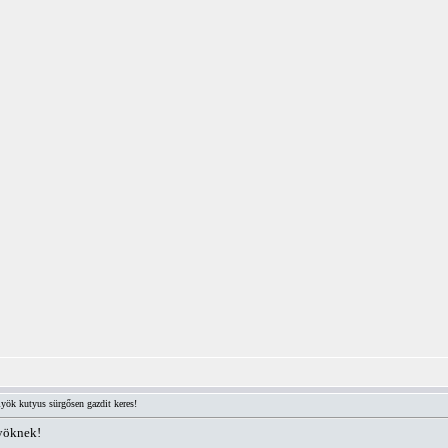
yök kutyus sürgősen gazdit keres!
lyöknek!