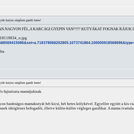
yök kutyus sürgősen gazdit keres!
AN.NAGYON FÉL,A KARCAGI GYEPIN VAN!!!!!! KUTYÁKAT FOGNAK RÁJUK
39588569415086&set=a.718378068202805.1073741864.100000918568696&type
lra.
yök kutyus sürgősen gazdit keres!
s fajtatiszta mamájuknak.
on barátságos mamakutyát hét kicsi, hét hetes kölykével. Egyelőre együtt a kis csa
ek ideiglenes befogadót, illetve külön-külön végleges gazdikat. A mama ivartalaní