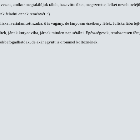
sövezett, amikor megtalálójuk rálelt, hazavitte őket, megszerette, lelket nevelt bel
nk feladni ennek reményét. :)
uliska ivartalanított szuka, ő is vagány, de lányosan érzékeny lélek. Juliska lába fej
ltek, jártak kutyaoviba, járnak minden nap sétálni. Egészségesek, rendszeresen fér
rökbefogadhatóak, de akár együtt is örömmel költöznének.