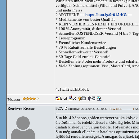
Wir bieten Ihnen Medikamente in bester Qualität w
verfügbar. Schmerzmittel (Pillen und Pulve
und mehr Preis)
2 APOTHEKE ==
https://cutt.ly/0r61JrKG
==
* Medikamente von bester Qualität
* KEIN VORHERIGES REZEPT ERFORDERLIC
* 100 % Anonymität, diskreter Versand
* Schneller KOSTENLOSER Versand (4 bis 7 Tag
* Treueprogramm
* Freundlicher Kundenservice
* 70 % Rabatt auf alle Bestellungen
+ Schneller weltweiter Versand!
+ 30 Tage Geld-zurück-Garantie!
+ Bestellen Sie 3 oder mehr Produkte und erhalte
+ Viele Zahlungsoptionen: Visa, MasterCard, Am
4c1rzT2wEEB1ddL
Törzstag
927.
Retriever-Rescue
Elküldve: 2016-09-21 21:20:37,
[EGYÉB------------]
Köl
Sun kb. 4 hónapos golden retriever szuka kölyök.
életörömmel és érdeklődéssel a külvilág felé. Min
családi kiskedvenc váljon belőle. Folyamatos moz
Sun még annak ellenére is hatalmas optimizmussal 
fejlődési rendellenességek. A mozgás és a játék f