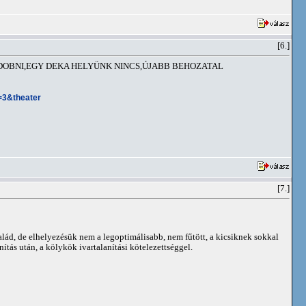
[6.]
 DOBNI,EGY DEKA HELYÜNK NINCS,ÚJABB BEHOZATAL
=3&theater
[7.]
lád, de elhelyezésük nem a legoptimálisabb, nem fűtött, a kicsiknek sokkal
tás után, a kölykök ivartalanítási kötelezettséggel.