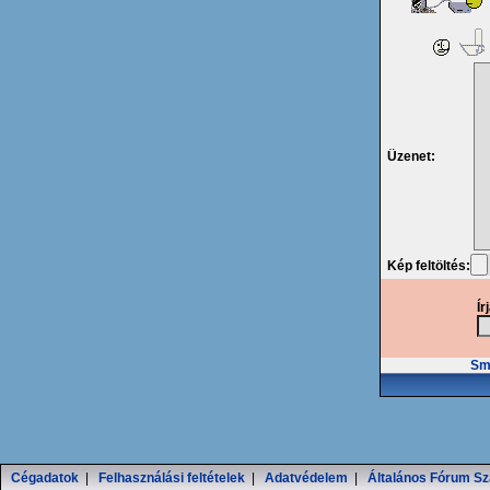
Üzenet:
Kép feltöltés:
Ír
Smi
Cégadatok
|
Felhasználási feltételek
|
Adatvédelem
|
Általános Fórum Sz