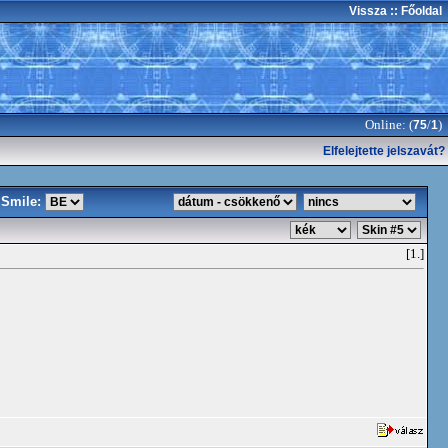
Vissza
:: Főoldal
Online: (
/
)
75
1
Elfelejtette jelszavát?
Smile:
[1.]