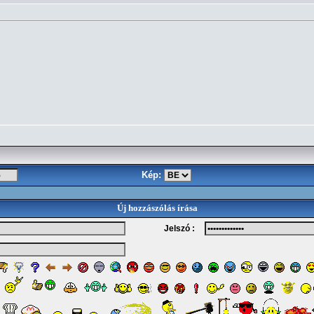
Kép:
Új hozzászólás írása
Jelszó :