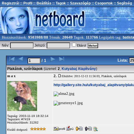
Regisztrál
:: Profil
:: Beállítás
:: Tagok
:: Szavazógép
:: Csoportok
:: Segítség
Hozzászólások:
9503988/88
Témák:
20649
Tagok:
113766
Legújabb tag:
batist
Név:
Jelszó:
Eltárol
Lista:
/ 1
Plakátok, szórólapok
(üzenet:
2
,
Kutyabaj Alapítvány
)
2.
m a x
Elküldve: 2011-12-13 11:56:03,
Plakátok, szórólapok
http://gallery.site.hu/u/kutyabaj_alapitvany/pl
Tagság: 2003-11-19 18:32:14
Tagszám: #7419
Hozzászólások: 31262
Kiváló dolgozó