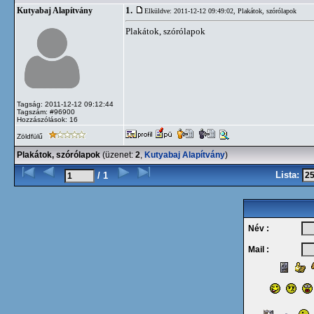
1.
Kutyabaj Alapítvány
Elküldve: 2011-12-12 09:49:02,
Plakátok, szórólapok
Plakátok, szórólapok
Tagság: 2011-12-12 09:12:44
Tagszám: #96900
Hozzászólások: 16
Zöldfülű
Plakátok, szórólapok
(üzenet:
2
,
Kutyabaj Alapítvány
)
Lista:
/ 1
Név :
Mail :