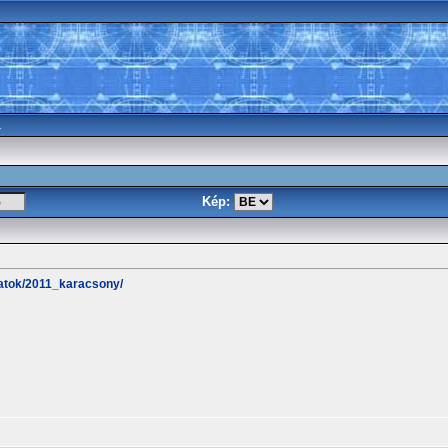
a
Kép:
akatok/2011_karacsony/