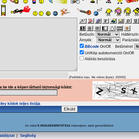
Betűszín:
Háttérszín
Árnyék:
Parázslás
BBcode
On/Off. Betűméret:
Url/Kép autokonverzió On/Off.
Aláírás beszúrása
[Feltöltési max. file méret (byte): 20000]
ja be ide a képen látható biztonsági kódot:
ley kódok teljes listája
Az oldal
0.0041420459747314
másodperc alatt generálódott.
abályzat
|
Segítség