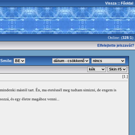
Vissza
:: Főoldal
Online: (
/
)
328
1
Elfelejtette jelszavát?
Smile:
[1.]
 mindenki mástól tart. Én, ma etetésnél meg tudtam simizni, de engem is
ozzá, és egy életre magához venni...