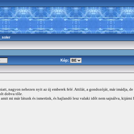
_soler
Kép:
att, nagyon nehezen nyit az új emberek felé. Attilát, a gondozóját, már imádja, de
lt dobva tőle.
it mi már látunk és ismerünk, és hajlandó lesz valaki időt nem sajnálva, kijárni h