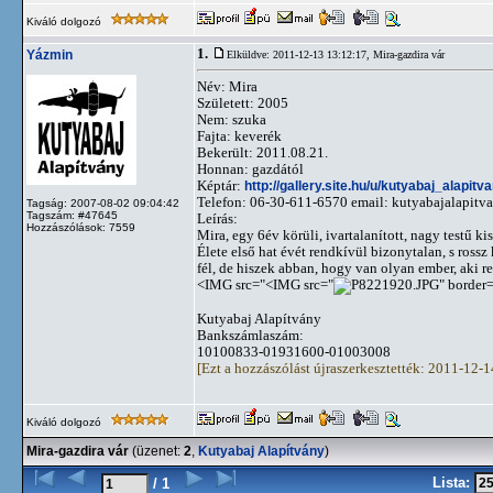
Kiváló dolgozó
1.
Yázmin
Elküldve: 2011-12-13 13:12:17,
Mira-gazdira vár
Név: Mira
Született: 2005
Nem: szuka
Fajta: keverék
Bekerült: 2011.08.21.
Honnan: gazdától
Képtár:
http://gallery.site.hu/u/kutyabaj_alapit
Telefon: 06-30-611-6570 email:
kutyabajalapit
Tagság: 2007-08-02 09:04:42
Tagszám: #47645
Leírás:
Hozzászólások: 7559
Mira, egy 6év körüli, ivartalanított, nagy testű ki
Élete első hat évét rendkívül bizonytalan, s ross
fél, de hiszek abban, hogy van olyan ember, aki re
<IMG src="<IMG src="
" border
Kutyabaj Alapítvány
Bankszámlaszám:
10100833-01931600-01003008
[Ezt a hozzászólást újraszerkesztették: 2011-12-
Kiváló dolgozó
Mira-gazdira vár
(üzenet:
2
,
Kutyabaj Alapítvány
)
Lista:
/ 1