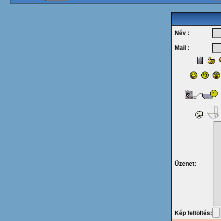
Név :
Mail :
Üzenet:
Kép feltöltés: