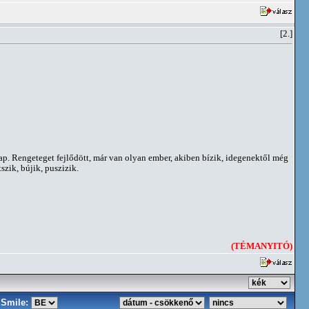
[2.]
nap. Rengeteget fejlődött, már van olyan ember, akiben bízik, idegenektől még
szik, bújik, puszizik.
(TÉMANYITÓ)
Smile: