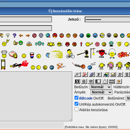
Új hozzászólás írása
Jelszó :
Betűszín:
Háttérszín
Árnyék:
Parázslás
BBcode
On/Off. Betűméret:
Url/Kép autokonverzió On/Off.
Aláírás beszúrása
[Feltöltési max. file méret (byte): 20000]