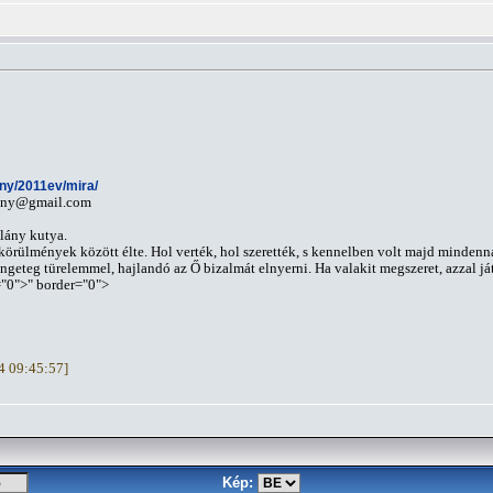
vany/2011ev/mira/
vany@gmail.com
slány kutya.
z körülmények között élte. Hol verték, hol szerették, s kennelben volt majd minden
ngeteg türelemmel, hajlandó az Ő bizalmát elnyerni. Ha valakit megszeret, azzal ját
="0">" border="0">
14 09:45:57]
Kép: