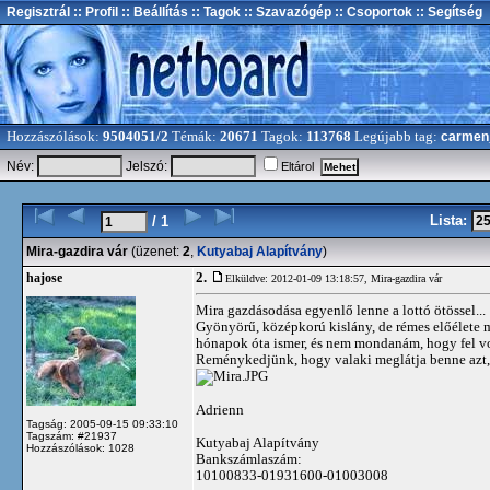
Regisztrál
:: Profil
:: Beállítás
:: Tagok
:: Szavazógép
:: Csoportok
:: Segítség
Hozzászólások:
9504051/2
Témák:
20671
Tagok:
113768
Legújabb tag:
carmen
Név:
Jelszó:
Eltárol
Lista:
/ 1
Mira-gazdira vár
(üzenet:
2
,
Kutyabaj Alapítvány
)
2.
hajose
Elküldve: 2012-01-09 13:18:57,
Mira-gazdira vár
Mira gazdásodása egyenlő lenne a lottó ötössel...
Gyönyörű, középkorú kislány, de rémes előélete mi
hónapok óta ismer, és nem mondanám, hogy fel vo
Reménykedjünk, hogy valaki meglátja benne azt, am
Adrienn
Tagság: 2005-09-15 09:33:10
Tagszám: #21937
Kutyabaj Alapítvány
Hozzászólások: 1028
Bankszámlaszám:
10100833-01931600-01003008