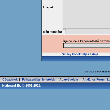
Üzenet:
Kép feltöltés:
Írja be ide a képen látható bizton
Smiley kódok teljes listája
Az oldal
0.00449109
Cégadatok
|
Felhasználási feltételek
|
Adatvédelem
|
Általános Fórum Sz
Netboard Bt. © 2001-2023.