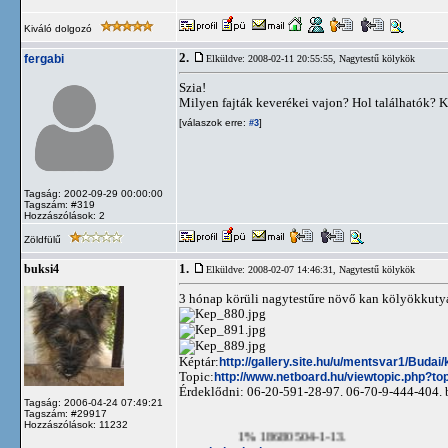
Kiváló dolgozó
2.
fergabi
Elküldve: 2008-02-11 20:55:55,
Nagytestű kölykök
Szia!
Milyen fajták keverékei vajon? Hol találhatók? 
[válaszok erre:
]
#3
Tagság: 2002-09-29 00:00:00
Tagszám: #319
Hozzászólások: 2
Zöldfülű
1.
buksi4
Elküldve: 2008-02-07 14:46:31,
Nagytestű kölykök
3 hónap körüli nagytestűre növő kan kölyökkutyá
Képtár:
http://gallery.site.hu/u/mentsvar1/Budai/
Topic:
http://www.netboard.hu/viewtopic.php?t
Érdeklődni: 06-20-591-28-97. 06-70-9-444-404.
Tagság: 2006-04-24 07:49:21
Tagszám: #29917
Hozzászólások: 11232
1% 18680504-1-13.