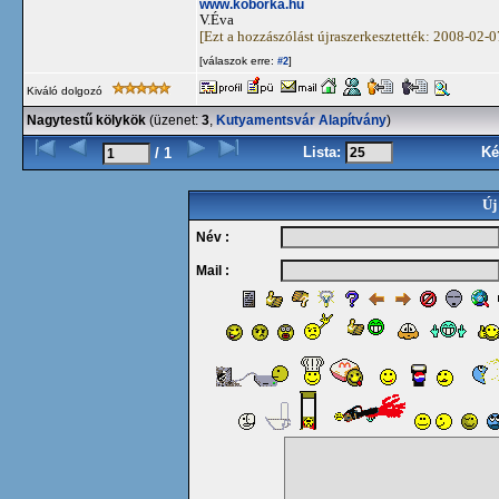
www.koborka.hu
V.Éva
[Ezt a hozzászólást újraszerkesztették: 2008-02-
[válaszok erre:
]
#2
Kiváló dolgozó
Nagytestű kölykök
(üzenet:
3
,
Kutyamentsvár Alapítvány
)
Lista:
Ké
/ 1
Új
Név :
Mail :