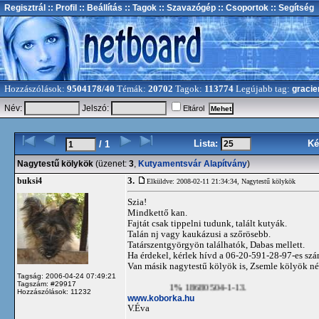
Regisztrál
:: Profil
:: Beállítás
:: Tagok
:: Szavazógép
:: Csoportok
:: Segítség
Hozzászólások:
9504178/40
Témák:
20702
Tagok:
113774
Legújabb tag:
gracie
Név:
Jelszó:
Eltárol
Lista:
Ké
/ 1
Nagytestű kölykök
(üzenet:
3
,
Kutyamentsvár Alapítvány
)
3.
buksi4
Elküldve: 2008-02-11 21:34:34,
Nagytestű kölykök
Szia!
Mindkettő kan.
Fajtát csak tippelni tudunk, talált kutyák.
Talán nj vagy kaukázusi a szőrösebb.
Tatárszentgyörgyön találhatók, Dabas mellett.
Ha érdekel, kérlek hívd a 06-20-591-28-97-es szá
Van másik nagytestű kölyök is, Zsemle kölyök n
Tagság: 2006-04-24 07:49:21
Tagszám: #29917
1% 18680504-1-13.
Hozzászólások: 11232
www.koborka.hu
V.Éva