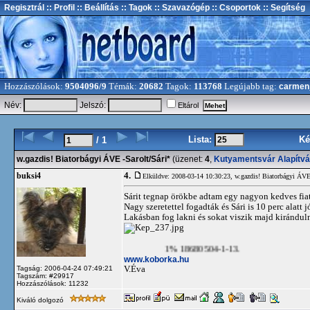
Regisztrál
:: Profil
:: Beállítás
:: Tagok
:: Szavazógép
:: Csoportok
:: Segítség
Hozzászólások:
9504096/9
Témák:
20682
Tagok:
113768
Legújabb tag:
carmen
Név:
Jelszó:
Eltárol
Lista:
Ké
/ 1
w.gazdis! Biatorbágyi ÁVE -Sarolt/Sári*
(üzenet:
4
,
Kutyamentsvár Alapítv
4.
buksi4
Elküldve: 2008-03-14 10:30:23,
w.gazdis! Biatorbágyi ÁVE
Sárit tegnap örökbe adtam egy nagyon kedves fiat
Nagy szeretettel fogadták és Sári is 10 perc alatt 
Lakásban fog lakni és sokat viszik majd kiránduln
1% 18680504-1-13.
www.koborka.hu
V.Éva
Tagság: 2006-04-24 07:49:21
Tagszám: #29917
Hozzászólások: 11232
Kiváló dolgozó