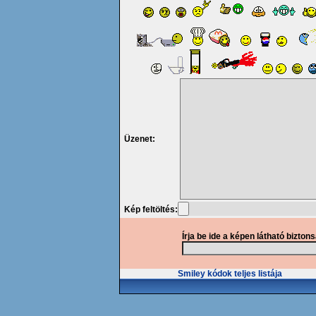
Üzenet:
Kép feltöltés:
Írja be ide a képen látható bizton
Smiley kódok teljes listája