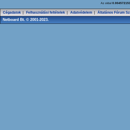
Az oldal
0.00457215
Cégadatok
|
Felhasználási feltételek
|
Adatvédelem
|
Általános Fórum Sz
Netboard Bt. © 2001-2023.