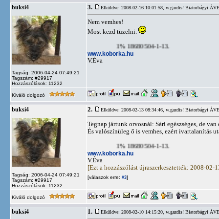
3.
buksi4
Elküldve: 2008-02-16 10:01:58,
w.gazdis! Biatorbágyi ÁVE
Nem vemhes!
Most kezd tüzelni.
1% 18680504-1-13.
www.koborka.hu
V.Éva
Tagság: 2006-04-24 07:49:21
Tagszám: #29917
Hozzászólások: 11232
Kiváló dolgozó
2.
buksi4
Elküldve: 2008-02-13 08:34:46,
w.gazdis! Biatorbágyi ÁVE
Tegnap jártunk orvosnál: Sári egészséges, de van e
És valószínüleg ő is vemhes, ezért ivartalanítás 
1% 18680504-1-13.
www.koborka.hu
V.Éva
[Ezt a hozzászólást újraszerkesztették: 2008-02-
Tagság: 2006-04-24 07:49:21
[válaszok erre:
]
#3
Tagszám: #29917
Hozzászólások: 11232
Kiváló dolgozó
1.
buksi4
Elküldve: 2008-02-10 14:15:20,
w.gazdis! Biatorbágyi ÁVE