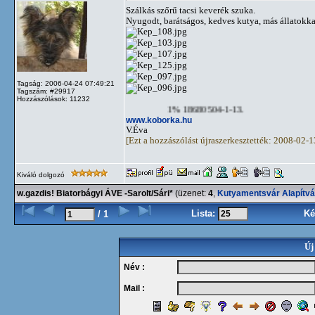
Szálkás szőrű tacsi keverék szuka.
Nyugodt, barátságos, kedves kutya, más állatokkal
Tagság: 2006-04-24 07:49:21
Tagszám: #29917
Hozzászólások: 11232
1% 18680504-1-13.
www.koborka.hu
V.Éva
[Ezt a hozzászólást újraszerkesztették: 2008-02-
Kiváló dolgozó
w.gazdis! Biatorbágyi ÁVE -Sarolt/Sári*
(üzenet:
4
,
Kutyamentsvár Alapítv
Lista:
Ké
/ 1
Új
Név :
Mail :