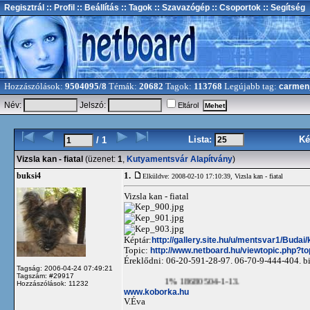
Regisztrál
:: Profil
:: Beállítás
:: Tagok
:: Szavazógép
:: Csoportok
:: Segítség
Hozzászólások:
9504095/8
Témák:
20682
Tagok:
113768
Legújabb tag:
carmen
Név:
Jelszó:
Eltárol
Lista:
Ké
/ 1
Vizsla kan - fiatal
(üzenet:
1
,
Kutyamentsvár Alapítvány
)
1.
buksi4
Elküldve: 2008-02-10 17:10:39,
Vizsla kan - fiatal
Vizsla kan - fiatal
Képtár:
http://gallery.site.hu/u/mentsvar1/Budai
Topic:
http://www.netboard.hu/viewtopic.php?t
Éreklődni: 06-20-591-28-97. 06-70-9-444-404.
b
Tagság: 2006-04-24 07:49:21
Tagszám: #29917
1% 18680504-1-13.
Hozzászólások: 11232
www.koborka.hu
V.Éva