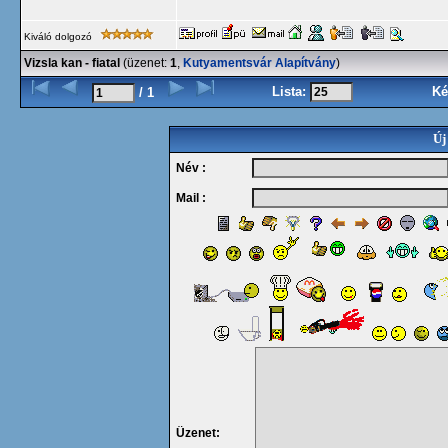
Kiváló dolgozó
Vizsla kan - fiatal
(üzenet:
1
,
Kutyamentsvár Alapítvány
)
Lista:
Ké
/ 1
Új
Név :
Mail :
Üzenet: