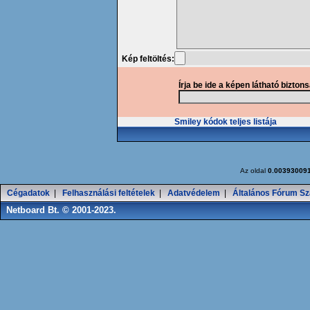
Kép feltöltés:
Írja be ide a képen látható bizton
Smiley kódok teljes listája
Az oldal
0.00393009
Cégadatok
|
Felhasználási feltételek
|
Adatvédelem
|
Általános Fórum Sz
Netboard Bt. © 2001-2023.