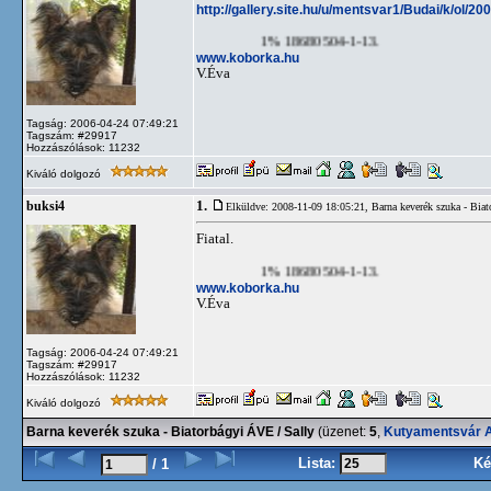
http://gallery.site.hu/u/mentsvar1/Budai/k/ol/
1% 18680504-1-13.
www.koborka.hu
V.Éva
Tagság: 2006-04-24 07:49:21
Tagszám: #29917
Hozzászólások: 11232
Kiváló dolgozó
1.
buksi4
Elküldve: 2008-11-09 18:05:21,
Barna keverék szuka - Bia
Fiatal.
1% 18680504-1-13.
www.koborka.hu
V.Éva
Tagság: 2006-04-24 07:49:21
Tagszám: #29917
Hozzászólások: 11232
Kiváló dolgozó
Barna keverék szuka - Biatorbágyi ÁVE / Sally
(üzenet:
5
,
Kutyamentsvár A
Lista:
Ké
/ 1