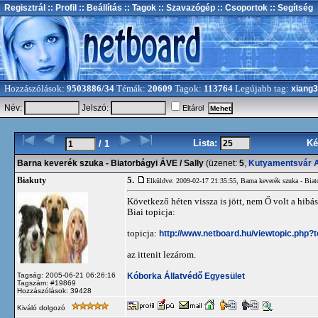
Regisztrál
:: Profil
:: Beállítás
:: Tagok
:: Szavazógép
:: Csoportok
:: Segítség
Hozzászólások:
9503886/34
Témák:
20609
Tagok:
113764
Legújabb tag:
xiang
Név:
Jelszó:
Eltárol
Lista:
Ké
/ 1
Barna keverék szuka - Biatorbágyi ÁVE / Sally
(üzenet:
5
,
Kutyamentsvár A
5.
Biakuty
Elküldve: 2009-02-17 21:35:55,
Barna keverék szuka - Bia
Következő héten vissza is jött, nem Ő volt a hibás
Biai topicja:
topicja:
http://www.netboard.hu/viewtopic.php?
az ittenit lezárom.
Kóborka Állatvédő Egyesület
Tagság: 2005-06-21 06:26:16
Tagszám: #19869
Hozzászólások: 39428
Kiváló dolgozó