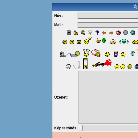
Új
Név :
Mail :
Üzenet:
Kép feltöltés: