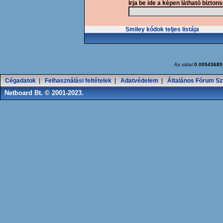
Írja be ide a képen látható bizton
Smiley kódok teljes listája
Az oldal
0.00543689
Cégadatok
|
Felhasználási feltételek
|
Adatvédelem
|
Általános Fórum Sz
Netboard Bt. © 2001-2023.