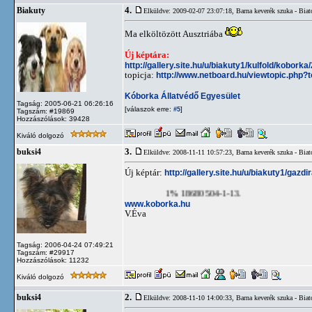
4.
Biakuty
Elküldve: 2009-02-07 23:07:18,
Barna keverék szuka - Bia
Ma elköltözött Ausztriába
Új képtára:
http://gallery.site.hu/u/biakuty1/kulfold/koborka
topicja:
http://www.netboard.hu/viewtopic.php?
Kóborka Állatvédő Egyesület
Tagság: 2005-06-21 06:26:16
[válaszok erre:
]
#5
Tagszám: #19869
Hozzászólások: 39428
Kiváló dolgozó
3.
buksi4
Elküldve: 2008-11-11 10:57:23,
Barna keverék szuka - Bia
Új képtár:
http://gallery.site.hu/u/biakuty1/gazdi
1% 18680504-1-13.
www.koborka.hu
V.Éva
Tagság: 2006-04-24 07:49:21
Tagszám: #29917
Hozzászólások: 11232
Kiváló dolgozó
2.
buksi4
Elküldve: 2008-11-10 14:00:33,
Barna keverék szuka - Bia